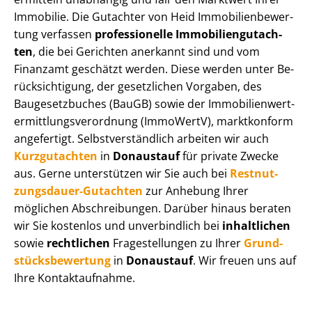
Immobilie. Die Gutachter von Heid Im­mo­bi­li­en­be­wer­
tung verfassen
professionelle Im­mo­bi­li­en­gut­ach­
ten
, die bei Gerichten anerkannt sind und vom
Finanzamt geschätzt werden. Diese werden unter Be­
rück­sich­ti­gung, der gesetzlichen Vorgaben, des
Baugesetzbuches (BauGB) sowie der Im­mo­bi­li­en­wert­
ermitt­lungs­ver­ord­nung (ImmoWertV), marktkonform
angefertigt. Selbst­ver­ständ­lich arbeiten wir auch
Kurzgutachten
in
Donaustauf
für private Zwecke
aus. Gerne unterstützen wir Sie auch bei
Rest­nut­
zungs­dau­er-Gutachten
zur Anhebung Ihrer
möglichen Abschreibungen. Darüber hinaus beraten
wir Sie kostenlos und unverbindlich bei
inhaltlichen
sowie
rechtlichen
Fragestellungen zu Ihrer
Grund­
stücks­be­wer­tung
in
Donaustauf
. Wir freuen uns auf
Ihre Kontaktaufnahme.