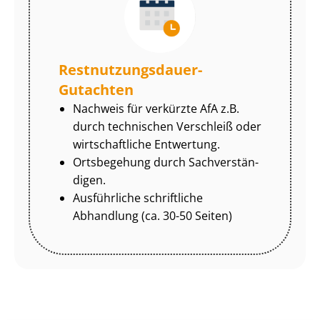
Rest­nut­zungs­dau­er-
Gutachten
Nachweis für verkürzte AfA z.B.
durch technischen Verschleiß oder
wirtschaftliche Entwertung.
Ortsbegehung durch Sach­ver­stän­
di­gen.
Ausführliche schriftliche
Abhandlung (ca. 30-50 Seiten)