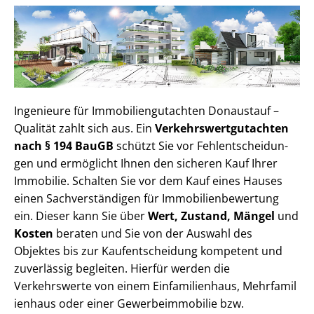
Ingenieure für Im­mo­bi­li­en­gut­ach­ten Donaustauf –
Qualität zahlt sich aus. Ein
Ver­kehrs­wert­gut­ach­ten
nach § 194 BauGB
schützt Sie vor Fehl­ent­schei­dun­
gen und ermöglicht Ihnen den sicheren Kauf Ihrer
Immobilie. Schalten Sie vor dem Kauf eines Hauses
einen Sach­ver­stän­di­gen für Im­mo­bi­li­en­be­wer­tung
ein. Dieser kann Sie über
Wert, Zustand, Mängel
und
Kosten
beraten und Sie von der Auswahl des
Objektes bis zur Kauf­ent­schei­dung kompetent und
zuverlässig begleiten. Hierfür werden die
Verkehrswerte von einem Einfamilienhaus, Mehr­fa­mi­l
i­en­haus oder einer Ge­wer­be­im­mo­bi­lie bzw.