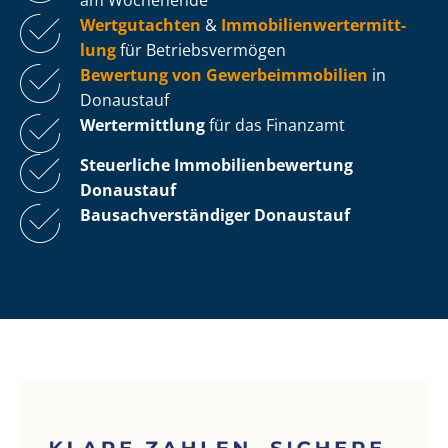
Wertgutachten
&
Im­mo­bi­li­en­wert­ermitt­
lung
für Be­triebs­ver­mö­gen
Bewertung von Ge­wer­be­im­mo­bi­li­en
in
Donaustauf
Wertermittlung
für das Finanzamt
Steuerliche Im­mo­bi­li­en­be­wer­tung
Donaustauf
Bau­sach­ver­stän­di­ger Donaustauf