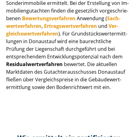
Sonderimmobilie ermittelt. Bei der Erstellung von Im­
mo­bi­li­en­gut­ach­ten finden die gesetzlich vor­ge­schrie­
be­nen
Be­wer­tungs­ver­fah­ren
Anwendung (
Sach­
wert­ver­fah­ren
,
Er­trags­wert­ver­fah­ren
und
Ver­
gleichs­wert­ver­fah­ren
). Für Grund­stücks­wert­ermitt­
lun­gen in Donaustauf wird eine baurechtliche
Prüfung der Liegenschaft durchgeführt und bei
entsprechendem Ent­wick­lungs­po­ten­zi­al nach dem
Re­si­du­al­wert­ver­fah­ren
bewertet. Die aktuellen
Marktdaten des Gut­ach­ter­aus­schus­ses Donaustauf
fließen über Ver­gleichs­prei­se in die Ge­bäu­de­wert­
ermitt­lung sowie den Bodenrichtwert mit ein.