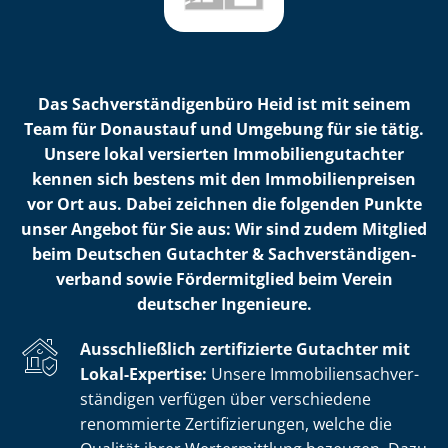
Das Sach­ver­stän­di­gen­bü­ro Heid ist mit seinem
Team für Donaustauf und Umgebung für sie tätig.
Unsere lokal versierten Im­mo­bi­li­en­gut­ach­ter
kennen sich bestens mit den Im­mo­bi­li­en­prei­sen
vor Ort aus. Dabei zeichnen die folgenden Punkte
unser Angebot für Sie aus: Wir sind zudem Mitglied
beim Deutschen Gutachter & Sach­ver­stän­di­gen­
ver­band sowie Fördermitglied beim Verein
deutscher Ingenieure.
Ausschließlich zertifizierte Gutachter mit
Lokal-Expertise:
Unsere Im­mo­bi­li­en­sach­ver­
stän­di­gen verfügen über verschiedene
renommierte Zer­ti­fi­zie­run­gen, welche die