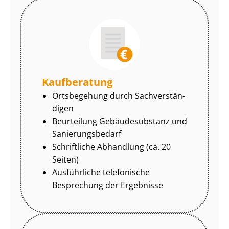
Kaufberatung
Ortsbegehung durch Sach­ver­stän­
di­gen
Beurteilung Gebäudesubstanz und
Sa­nie­rungs­be­darf
Schriftliche Abhandlung (ca. 20
Seiten)
Ausführliche telefonische
Besprechung der Ergebnisse