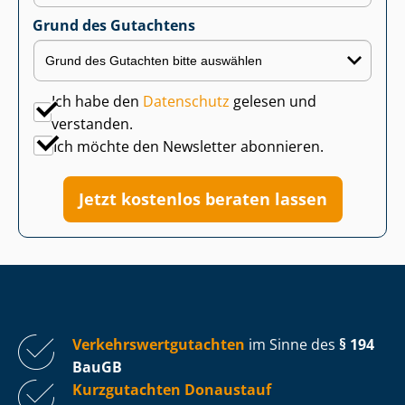
Grund des Gutachtens
Ich habe den
Datenschutz
gelesen und
verstanden.
Ich möchte den Newsletter abonnieren.
Jetzt kostenlos beraten lassen
Ver­kehrs­wert­gut­ach­ten
im Sinne des
§ 194
BauGB
Kurzgutachten Donaustauf