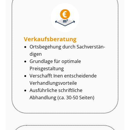
Ver­kaufs­be­ra­tung
Ortsbegehung durch Sach­ver­stän­
di­gen
Grundlage für optimale
Preisgestaltung
Verschafft Inen entscheidende
Ver­hand­lungs­vor­tei­le
Ausführliche schriftliche
Abhandlung (ca. 30-50 Seiten)