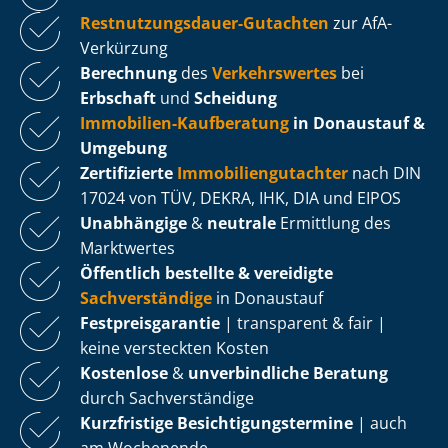
Rest­nut­zungs­dau­er-Gutachten
zur AfA-
Verkürzung
Berechnung
des
Verkehrswertes
bei
Erbschaft
und
Scheidung
Immobilien-Kaufberatung
in Donaustauf &
Umgebung
Zertifizierte
Im­mo­bi­li­en­gut­ach­ter
nach DIN
17024 von TÜV, DEKRA, IHK, DIA und EIPOS
Unabhängige
&
neutrale
Ermittlung des
Marktwertes
Öffentlich bestellte & vereidigte
Sachverständige
in Donaustauf
Fest­preis­ga­ran­tie
| transparent & fair |
keine versteckten Kosten
Kostenlose
&
unverbindliche Beratung
durch Sachverständige
Kurzfristige Be­sich­ti­gungs­ter­mi­ne
| auch
am Wochenende