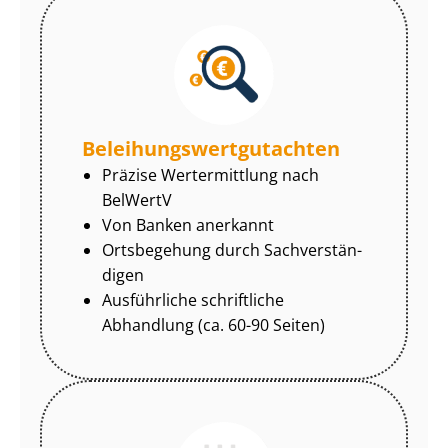
Be­lei­hungs­wert­gut­ach­ten
Präzise Wertermittlung nach
BelWertV
Von Banken anerkannt
Ortsbegehung durch Sach­ver­stän­
di­gen
Ausführliche schriftliche
Abhandlung (ca. 60-90 Seiten)