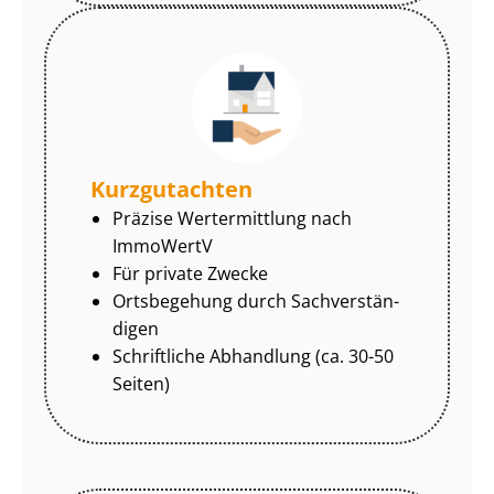
Kurzgutachten
Präzise Wertermittlung nach
ImmoWertV
Für private Zwecke
Ortsbegehung durch Sach­ver­stän­
di­gen
Schriftliche Abhandlung (ca. 30-50
Seiten)