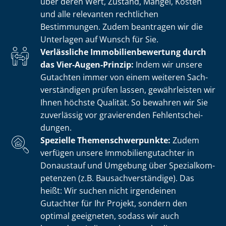
über deren Wert, Zustand, Mängel, Kosten
und alle relevanten rechtlichen
Bestimmungen. Zudem beantragen wir die
Unterlagen auf Wunsch für Sie.
Verlässliche Im­mo­bi­li­en­be­wer­tung durch
das Vier-Augen-Prinzip:
Indem wir unsere
Gutachten immer von einem weiteren Sach­
ver­stän­di­gen prüfen lassen, gewährleisten wir
Ihnen höchste Qualität. So bewahren wir Sie
zuverlässig vor gravierenden Fehl­ent­schei­
dun­gen.
Spezielle The­men­schwer­punk­te:
Zudem
verfügen unsere Im­mo­bi­li­en­gut­ach­ter in
Donaustauf und Umgebung über Spe­zi­al­kom­
pe­ten­zen (z.B. Bau­sach­ver­stän­di­ge). Das
heißt: Wir suchen nicht irgendeinen
Gutachter für Ihr Projekt, sondern den
optimal geeigneten, sodass wir auch