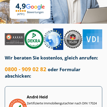
4,9
Bewertungen
4791
Wir beraten Sie kostenlos, gleich anrufen:
0800 - 909 02 82
oder Formular
abschicken:
André Heid
Zertifizierte Im­mo­bi­li­en­gut­ach­ter nach DIN 17024