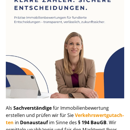
Als
Sachverständige
für Im­mo­bi­li­en­be­wer­tung
erstellen und prüfen wir für Sie
Ver­kehrs­wert­gut­ach­
ten
in
Donaustauf
im Sinne des
§ 194 BauGB
. Wir
ermitteln unabhängig und fair den Marktwert Ihrer