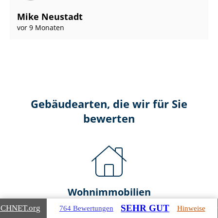
Mike Neustadt
vor 9 Monaten
Gebäudearten, die wir für Sie
bewerten
Wohnimmobilien
SEHR GUT
ICHNET
.org
764 Bewertungen
Hinweise
Ein- und Zwei­fa­mi­li­en­häu­ser