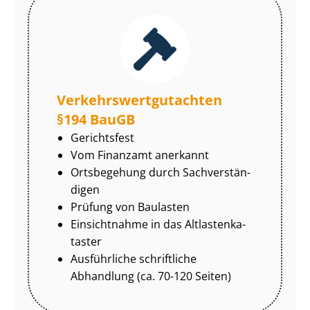
Ver­kehrs­wert­gut­ach­ten
§194 BauGB
Gerichtsfest
Vom Finanzamt anerkannt
Ortsbegehung durch Sach­ver­stän­
di­gen
Prüfung von Baulasten
Einsichtnahme in das Alt­las­ten­ka­
tas­ter
Ausführliche schriftliche
Abhandlung (ca. 70-120 Seiten)