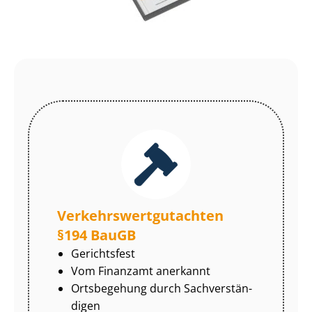
Ver­kehrs­wert­gut­ach­ten
§194 BauGB
Gerichtsfest
Vom Finanzamt anerkannt
Ortsbegehung durch Sach­ver­stän­
di­gen