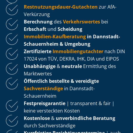
Rest­nut­zungs­dau­er-Gutachten
zur AfA-
Verkürzung
Berechnung
des
Verkehrswertes
bei
Erbschaft
und
Scheidung
Immobilien-Kaufberatung
in Dannstadt-
Schauernheim & Umgebung
Zertifizierte
Im­mo­bi­li­en­gut­ach­ter
nach DIN
17024 von TÜV, DEKRA, IHK, DIA und EIPOS
Unabhängige
&
neutrale
Ermittlung des
Marktwertes
Öffentlich bestellte & vereidigte
Sachverständige
in Dannstadt-
Schauernheim
Fest­preis­ga­ran­tie
| transparent & fair |
keine versteckten Kosten
Kostenlose
&
unverbindliche Beratung
durch Sachverständige
Kurzfristige Be­sich­ti­gungs­ter­mi­ne
| auch