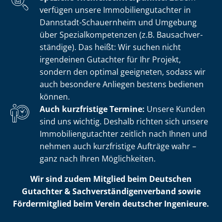
verfügen unsere Im­mo­bi­li­en­gut­ach­ter in
Dannstadt-Schauernheim und Umgebung
über Spe­zi­al­kom­pe­ten­zen (z.B. Bau­sach­ver­
stän­di­ge). Das heißt: Wir suchen nicht
irgendeinen Gutachter für Ihr Projekt,
sondern den optimal geeigneten, sodass wir
auch besondere Anliegen bestens bedienen
können.
Auch kurzfristige Termine:
Unsere Kunden
sind uns wichtig. Deshalb richten sich unsere
Im­mo­bi­li­en­gut­ach­ter zeitlich nach Ihnen und
nehmen auch kurzfristige Aufträge wahr –
ganz nach Ihren Möglichkeiten.
Wir sind zudem Mitglied beim Deutschen
Gutachter & Sach­ver­stän­di­gen­ver­band sowie
Fördermitglied beim Verein deutscher Ingenieure.