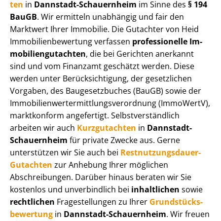
ten
in
Dannstadt-Schauernheim
im Sinne des
§ 194
BauGB
. Wir ermitteln unabhängig und fair den
Marktwert Ihrer Immobilie. Die Gutachter von Heid
Im­mo­bi­li­en­be­wer­tung verfassen
professionelle Im­
mo­bi­li­en­gut­ach­ten
, die bei Gerichten anerkannt
sind und vom Finanzamt geschätzt werden. Diese
werden unter Be­rück­sich­ti­gung, der gesetzlichen
Vorgaben, des Baugesetzbuches (BauGB) sowie der
Im­mo­bi­li­en­wert­ermitt­lungs­ver­ord­nung (ImmoWertV),
marktkonform angefertigt. Selbst­ver­ständ­lich
arbeiten wir auch
Kurzgutachten
in
Dannstadt-
Schauernheim
für private Zwecke aus. Gerne
unterstützen wir Sie auch bei
Rest­nut­zungs­dau­er-
Gutachten
zur Anhebung Ihrer möglichen
Abschreibungen. Darüber hinaus beraten wir Sie
kostenlos und unverbindlich bei
inhaltlichen
sowie
rechtlichen
Fragestellungen zu Ihrer
Grund­stücks­
be­wer­tung
in
Dannstadt-Schauernheim
. Wir freuen