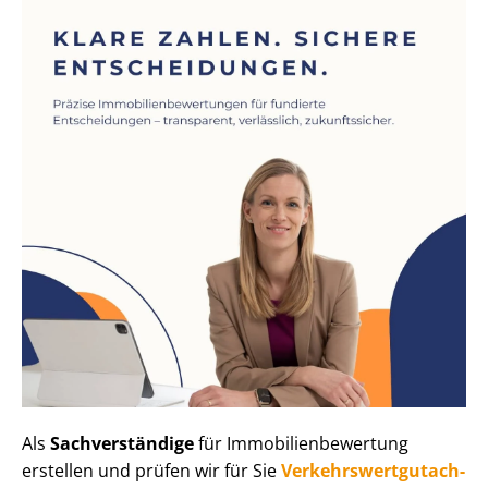
Als
Sachverständige
für Im­mo­bi­li­en­be­wer­tung
erstellen und prüfen wir für Sie
Ver­kehrs­wert­gut­ach­