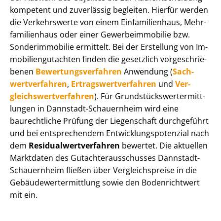
kompetent und zuverlässig begleiten. Hierfür werden
die Verkehrswerte von einem Einfamilienhaus, Mehr­
fa­mi­li­en­haus oder einer Ge­wer­be­im­mo­bi­lie bzw.
Sonderimmobilie ermittelt. Bei der Erstellung von Im­
mo­bi­li­en­gut­ach­ten finden die gesetzlich vor­ge­schrie­
be­nen
Be­wer­tungs­ver­fah­ren
Anwendung (
Sach­
wert­ver­fah­ren
,
Er­trags­wert­ver­fah­ren
und
Ver­
gleichs­wert­ver­fah­ren
). Für Grund­stücks­wert­ermitt­
lun­gen in Dannstadt-Schauernheim wird eine
baurechtliche Prüfung der Liegenschaft durchgeführt
und bei entsprechendem Ent­wick­lungs­po­ten­zi­al nach
dem
Re­si­du­al­wert­ver­fah­ren
bewertet. Die aktuellen
Marktdaten des Gut­ach­ter­aus­schus­ses Dannstadt-
Schauernheim fließen über Ver­gleichs­prei­se in die
Ge­bäu­de­wert­ermitt­lung sowie den Bodenrichtwert
mit ein.