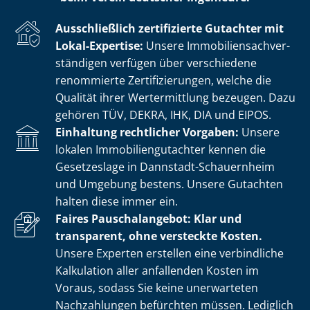
Ausschließlich zertifizierte Gutachter mit
Lokal-Expertise:
Unsere Im­mo­bi­li­en­sach­ver­
stän­di­gen verfügen über verschiedene
renommierte Zer­ti­fi­zie­run­gen, welche die
Qualität ihrer Wertermittlung bezeugen. Dazu
gehören TÜV, DEKRA, IHK, DIA und EIPOS.
Einhaltung rechtlicher Vorgaben:
Unsere
lokalen Im­mo­bi­li­en­gut­ach­ter kennen die
Gesetzeslage in Dannstadt-Schauernheim
und Umgebung bestens. Unsere Gutachten
halten diese immer ein.
Faires Pauschalangebot: Klar und
transparent, ohne versteckte Kosten.
Unsere Experten erstellen eine verbindliche
Kalkulation aller anfallenden Kosten im
Voraus, sodass Sie keine unerwarteten
Nachzahlungen befürchten müssen. Lediglich