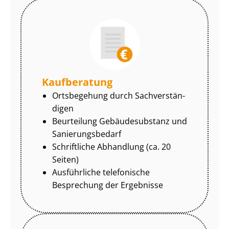
Kaufberatung
Ortsbegehung durch Sach­ver­stän­
di­gen
Beurteilung Gebäudesubstanz und
Sa­nie­rungs­be­darf
Schriftliche Abhandlung (ca. 20
Seiten)
Ausführliche telefonische
Besprechung der Ergebnisse