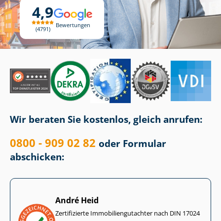
4,9
Bewertungen
4791
Wir beraten Sie kostenlos, gleich anrufen:
0800 - 909 02 82
oder Formular
abschicken:
André Heid
Zertifizierte Im­mo­bi­li­en­gut­ach­ter nach DIN 17024