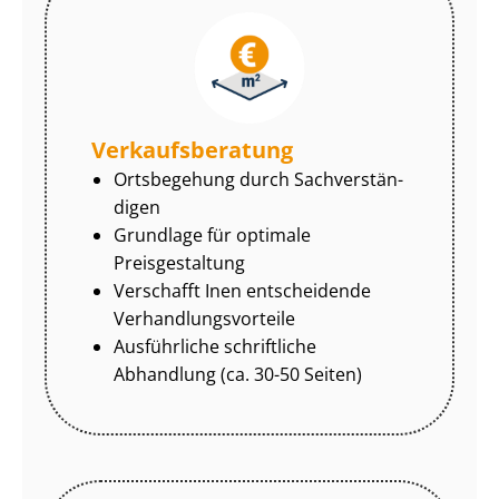
Ver­kaufs­be­ra­tung
Ortsbegehung durch Sach­ver­stän­
di­gen
Grundlage für optimale
Preisgestaltung
Verschafft Inen entscheidende
Ver­hand­lungs­vor­tei­le
Ausführliche schriftliche
Abhandlung (ca. 30-50 Seiten)