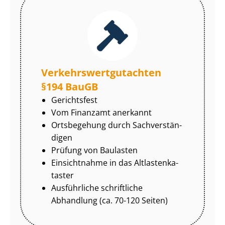
Ver­kehrs­wert­gut­ach­ten
§194 BauGB
Gerichtsfest
Vom Finanzamt anerkannt
Ortsbegehung durch Sach­ver­stän­
di­gen
Prüfung von Baulasten
Einsichtnahme in das Alt­las­ten­ka­
tas­ter
Ausführliche schriftliche
Abhandlung (ca. 70-120 Seiten)