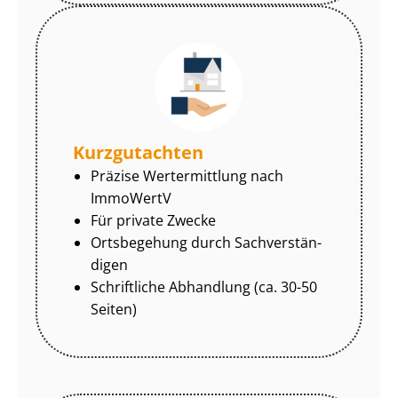
Kurzgutachten
Präzise Wertermittlung nach
ImmoWertV
Für private Zwecke
Ortsbegehung durch Sach­ver­stän­
di­gen
Schriftliche Abhandlung (ca. 30-50
Seiten)