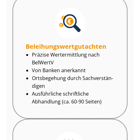
Be­lei­hungs­wert­gut­ach­ten
Präzise Wertermittlung nach
BelWertV
Von Banken anerkannt
Ortsbegehung durch Sach­ver­stän­
di­gen
Ausführliche schriftliche
Abhandlung (ca. 60-90 Seiten)