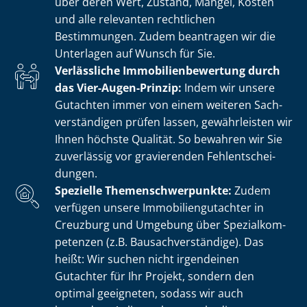
über deren Wert, Zustand, Mängel, Kosten
und alle relevanten rechtlichen
Bestimmungen. Zudem beantragen wir die
Unterlagen auf Wunsch für Sie.
Verlässliche Im­mo­bi­li­en­be­wer­tung durch
das Vier-Augen-Prinzip:
Indem wir unsere
Gutachten immer von einem weiteren Sach­
ver­stän­di­gen prüfen lassen, gewährleisten wir
Ihnen höchste Qualität. So bewahren wir Sie
zuverlässig vor gravierenden Fehl­ent­schei­
dun­gen.
Spezielle The­men­schwer­punk­te:
Zudem
verfügen unsere Im­mo­bi­li­en­gut­ach­ter in
Creuzburg und Umgebung über Spe­zi­al­kom­
pe­ten­zen (z.B. Bau­sach­ver­stän­di­ge). Das
heißt: Wir suchen nicht irgendeinen
Gutachter für Ihr Projekt, sondern den
optimal geeigneten, sodass wir auch