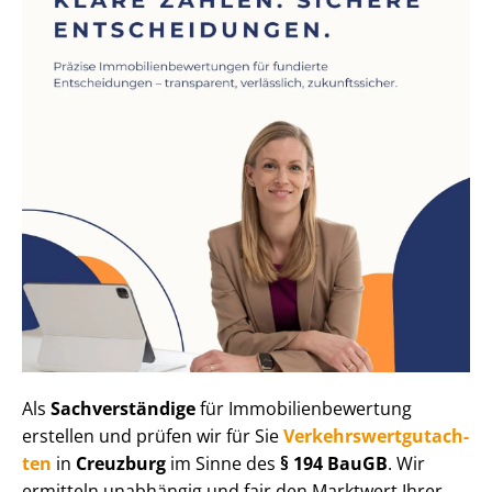
Als
Sachverständige
für Im­mo­bi­li­en­be­wer­tung
erstellen und prüfen wir für Sie
Ver­kehrs­wert­gut­ach­
ten
in
Creuzburg
im Sinne des
§ 194 BauGB
. Wir
ermitteln unabhängig und fair den Marktwert Ihrer