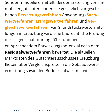
Sonderimmobilie ermittelt. Bei der Erstellung von Im­
mo­bi­li­en­gut­ach­ten finden die gesetzlich vor­ge­schrie­
be­nen
Be­wer­tungs­ver­fah­ren
Anwendung (
Sach­
wert­ver­fah­ren
,
Er­trags­wert­ver­fah­ren
und
Ver­
gleichs­wert­ver­fah­ren
). Für Grund­stücks­wert­ermitt­
lun­gen in Creuzburg wird eine baurechtliche Prüfung
der Liegenschaft durchgeführt und bei
entsprechendem Ent­wick­lungs­po­ten­zi­al nach dem
Re­si­du­al­wert­ver­fah­ren
bewertet. Die aktuellen
Marktdaten des Gut­ach­ter­aus­schus­ses Creuzburg
fließen über Ver­gleichs­prei­se in die Ge­bäu­de­wert­
ermitt­lung sowie den Bodenrichtwert mit ein.