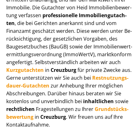
Immobilie. Die Gutachter von Heid Im­mo­bi­li­en­be­wer­
tung verfassen
professionelle Im­mo­bi­li­en­gut­ach­
ten
, die bei Gerichten anerkannt sind und vom
Finanzamt geschätzt werden. Diese werden unter Be­
rück­sich­ti­gung, der gesetzlichen Vorgaben, des
Baugesetzbuches (BauGB) sowie der Im­mo­bi­li­en­wert­
ermitt­lungs­ver­ord­nung (ImmoWertV), marktkonform
angefertigt. Selbst­ver­ständ­lich arbeiten wir auch
Kurzgutachten
in
Creuzburg
für private Zwecke aus.
Gerne unterstützen wir Sie auch bei
Rest­nut­zungs­
dau­er-Gutachten
zur Anhebung Ihrer möglichen
Abschreibungen. Darüber hinaus beraten wir Sie
kostenlos und unverbindlich bei
inhaltlichen
sowie
rechtlichen
Fragestellungen zu Ihrer
Grund­stücks­
be­wer­tung
in
Creuzburg
. Wir freuen uns auf Ihre
Kontaktaufnahme.