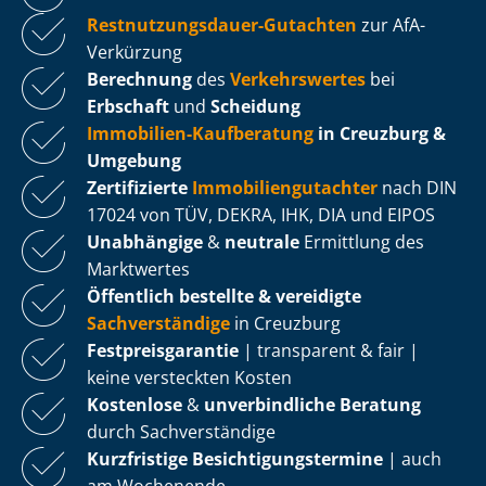
Rest­nut­zungs­dau­er-Gutachten
zur AfA-
Verkürzung
Berechnung
des
Verkehrswertes
bei
Erbschaft
und
Scheidung
Immobilien-Kaufberatung
in Creuzburg &
Umgebung
Zertifizierte
Im­mo­bi­li­en­gut­ach­ter
nach DIN
17024 von TÜV, DEKRA, IHK, DIA und EIPOS
Unabhängige
&
neutrale
Ermittlung des
Marktwertes
Öffentlich bestellte & vereidigte
Sachverständige
in Creuzburg
Fest­preis­ga­ran­tie
| transparent & fair |
keine versteckten Kosten
Kostenlose
&
unverbindliche Beratung
durch Sachverständige
Kurzfristige Be­sich­ti­gungs­ter­mi­ne
| auch
am Wochenende