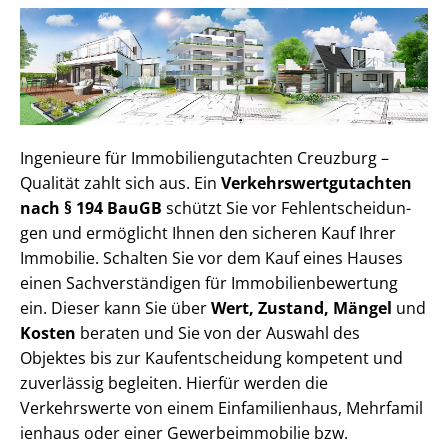
Ingenieure für Im­mo­bi­li­en­gut­ach­ten Creuzburg –
Qualität zahlt sich aus. Ein
Ver­kehrs­wert­gut­ach­ten
nach § 194 BauGB
schützt Sie vor Fehl­ent­schei­dun­
gen und ermöglicht Ihnen den sicheren Kauf Ihrer
Immobilie. Schalten Sie vor dem Kauf eines Hauses
einen Sach­ver­stän­di­gen für Im­mo­bi­li­en­be­wer­tung
ein. Dieser kann Sie über
Wert, Zustand, Mängel
und
Kosten
beraten und Sie von der Auswahl des
Objektes bis zur Kauf­ent­schei­dung kompetent und
zuverlässig begleiten. Hierfür werden die
Verkehrswerte von einem Einfamilienhaus, Mehr­fa­mi­l
i­en­haus oder einer Ge­wer­be­im­mo­bi­lie bzw.