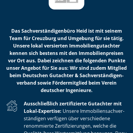
Das Sach­ver­stän­di­gen­bü­ro Heid ist mit seinem
Team für Creuzburg und Umgebung für sie tätig.
Unsere lokal versierten Im­mo­bi­li­en­gut­ach­ter
kennen sich bestens mit den Im­mo­bi­li­en­prei­sen
vor Ort aus. Dabei zeichnen die folgenden Punkte
unser Angebot für Sie aus: Wir sind zudem Mitglied
beim Deutschen Gutachter & Sach­ver­stän­di­gen­
ver­band sowie Fördermitglied beim Verein
deutscher Ingenieure.
Ausschließlich zertifizierte Gutachter mit
Lokal-Expertise:
Unsere Im­mo­bi­li­en­sach­ver­
stän­di­gen verfügen über verschiedene
renommierte Zer­ti­fi­zie­run­gen, welche die