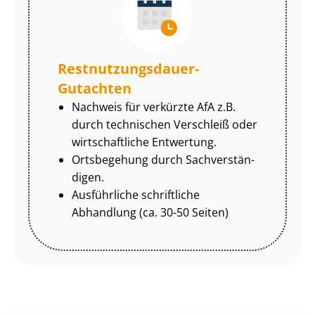
Rest­nut­zungs­dau­er-
Gutachten
Nachweis für verkürzte AfA z.B.
durch technischen Verschleiß oder
wirtschaftliche Entwertung.
Ortsbegehung durch Sach­ver­stän­
di­gen.
Ausführliche schriftliche
Abhandlung (ca. 30-50 Seiten)