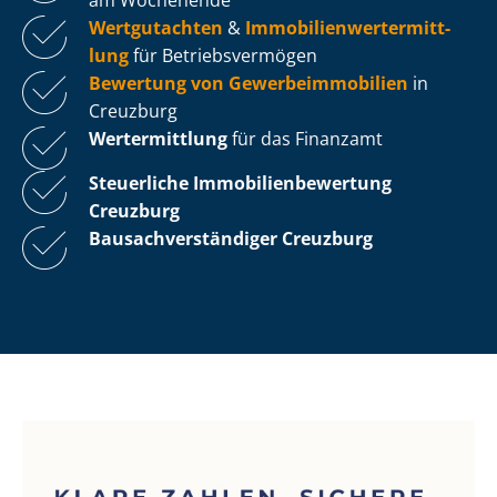
Wertgutachten
&
Im­mo­bi­li­en­wert­ermitt­
lung
für Be­triebs­ver­mö­gen
Bewertung von Ge­wer­be­im­mo­bi­li­en
in
Creuzburg
Wertermittlung
für das Finanzamt
Steuerliche Im­mo­bi­li­en­be­wer­tung
Creuzburg
Bau­sach­ver­stän­di­ger Creuzburg