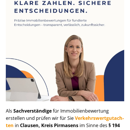
Als
Sachverständige
für Im­mo­bi­li­en­be­wer­tung
erstellen und prüfen wir für Sie
Ver­kehrs­wert­gut­ach­
ten
in
Clausen, Kreis Pirmasens
im Sinne des
§ 194