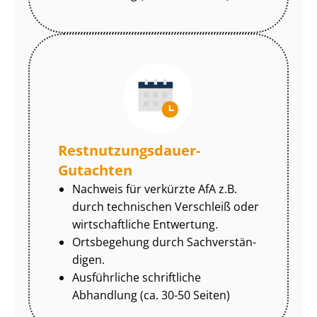
Rest­nut­zungs­dau­er-
Gutachten
Nachweis für verkürzte AfA z.B.
durch technischen Verschleiß oder
wirtschaftliche Entwertung.
Ortsbegehung durch Sach­ver­stän­
di­gen.
Ausführliche schriftliche
Abhandlung (ca. 30-50 Seiten)