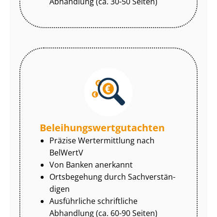
Abhandlung (ca. 30-50 Seiten)
Be­lei­hungs­wert­gut­ach­ten
Präzise Wertermittlung nach
BelWertV
Von Banken anerkannt
Ortsbegehung durch Sach­ver­stän­
di­gen
Ausführliche schriftliche
Abhandlung (ca. 60-90 Seiten)