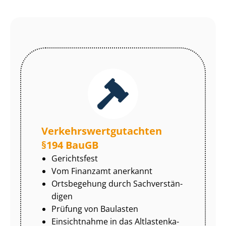
Ver­kehrs­wert­gut­ach­ten
§194 BauGB
Gerichtsfest
Vom Finanzamt anerkannt
Ortsbegehung durch Sach­ver­stän­
di­gen
Prüfung von Baulasten
Einsichtnahme in das Alt­las­ten­ka­