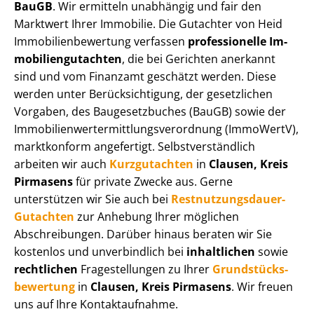
BauGB
. Wir ermitteln unabhängig und fair den
Marktwert Ihrer Immobilie. Die Gutachter von Heid
Im­mo­bi­li­en­be­wer­tung verfassen
professionelle Im­
mo­bi­li­en­gut­ach­ten
, die bei Gerichten anerkannt
sind und vom Finanzamt geschätzt werden. Diese
werden unter Be­rück­sich­ti­gung, der gesetzlichen
Vorgaben, des Baugesetzbuches (BauGB) sowie der
Im­mo­bi­li­en­wert­ermitt­lungs­ver­ord­nung (ImmoWertV),
marktkonform angefertigt. Selbst­ver­ständ­lich
arbeiten wir auch
Kurzgutachten
in
Clausen, Kreis
Pirmasens
für private Zwecke aus. Gerne
unterstützen wir Sie auch bei
Rest­nut­zungs­dau­er-
Gutachten
zur Anhebung Ihrer möglichen
Abschreibungen. Darüber hinaus beraten wir Sie
kostenlos und unverbindlich bei
inhaltlichen
sowie
rechtlichen
Fragestellungen zu Ihrer
Grund­stücks­
be­wer­tung
in
Clausen, Kreis Pirmasens
. Wir freuen
uns auf Ihre Kontaktaufnahme.