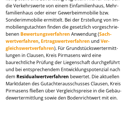
die Verkehrswerte von einem Einfamilienhaus, Mehr­
fa­mi­li­en­haus oder einer Ge­wer­be­im­mo­bi­lie bzw.
Sonderimmobilie ermittelt. Bei der Erstellung von Im­
mo­bi­li­en­gut­ach­ten finden die gesetzlich vor­ge­schrie­
be­nen
Be­wer­tungs­ver­fah­ren
Anwendung (
Sach­
wert­ver­fah­ren
,
Er­trags­wert­ver­fah­ren
und
Ver­
gleichs­wert­ver­fah­ren
). Für Grund­stücks­wert­ermitt­
lun­gen in Clausen, Kreis Pirmasens wird eine
baurechtliche Prüfung der Liegenschaft durchgeführt
und bei entsprechendem Ent­wick­lungs­po­ten­zi­al nach
dem
Re­si­du­al­wert­ver­fah­ren
bewertet. Die aktuellen
Marktdaten des Gut­ach­ter­aus­schus­ses Clausen, Kreis
Pirmasens fließen über Ver­gleichs­prei­se in die Ge­bäu­
de­wert­ermitt­lung sowie den Bodenrichtwert mit ein.