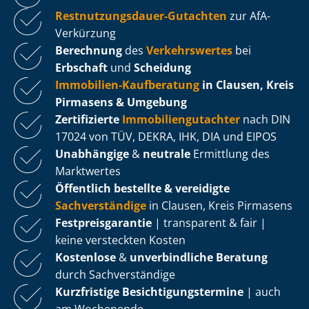
Rest­nut­zungs­dau­er-Gutachten
zur AfA-
Verkürzung
Berechnung
des
Verkehrswertes
bei
Erbschaft
und
Scheidung
Immobilien-Kaufberatung
in Clausen, Kreis
Pirmasens & Umgebung
Zertifizierte
Im­mo­bi­li­en­gut­ach­ter
nach DIN
17024 von TÜV, DEKRA, IHK, DIA und EIPOS
Unabhängige
&
neutrale
Ermittlung des
Marktwertes
Öffentlich bestellte & vereidigte
Sachverständige
in Clausen, Kreis Pirmasens
Fest­preis­ga­ran­tie
| transparent & fair |
keine versteckten Kosten
Kostenlose
&
unverbindliche Beratung
durch Sachverständige
Kurzfristige Be­sich­ti­gungs­ter­mi­ne
| auch
am Wochenende