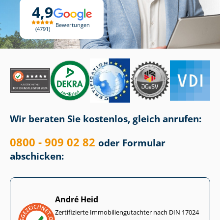
4,9
Bewertungen
4791
Wir beraten Sie kostenlos, gleich anrufen:
0800 - 909 02 82
oder Formular
abschicken:
André Heid
Zertifizierte Im­mo­bi­li­en­gut­ach­ter nach DIN 17024