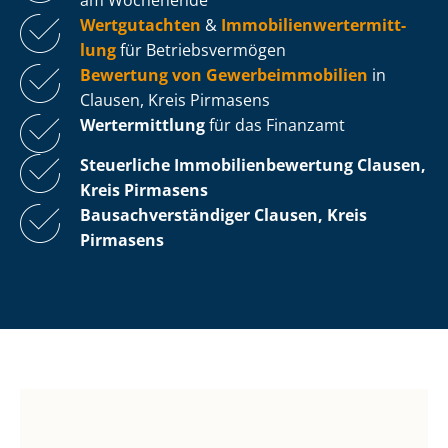
Wertgutachten
&
Im­mo­bi­li­en­wert­ermitt­
lung
für Be­triebs­ver­mö­gen
Bewertung von Ge­wer­be­im­mo­bi­li­en
in
Clausen, Kreis Pirmasens
Wertermittlung
für das Finanzamt
Steuerliche Im­mo­bi­li­en­be­wer­tung
Clausen,
Kreis Pirmasens
Bau­sach­ver­stän­di­ger Clausen, Kreis
Pirmasens