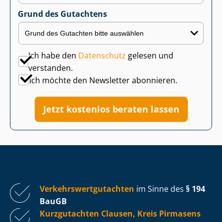
Grund des Gutachtens
Ich habe den
Datenschutz
gelesen und
verstanden.
Ich möchte den Newsletter abonnieren.
Jetzt kostenlos beraten lassen
Ver­kehrs­wert­gut­ach­ten
im Sinne des
§ 194
BauGB
Kurzgutachten Clausen, Kreis Pirmasens