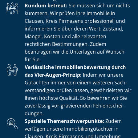
Rundum betreut:
Sie müssen sich um nichts
kümmern. Wir prüfen Ihre Immobilie in
Clausen, Kreis Pirmasens professionell und
informieren Sie über deren Wert, Zustand,
Mängel, Kosten und alle relevanten
rechtlichen Bestimmungen. Zudem
beantragen wir die Unterlagen auf Wunsch
für Sie.
Verlässliche Im­mo­bi­li­en­be­wer­tung durch
das Vier-Augen-Prinzip:
Indem wir unsere
Gutachten immer von einem weiteren Sach­
ver­stän­di­gen prüfen lassen, gewährleisten wir
Ihnen höchste Qualität. So bewahren wir Sie
zuverlässig vor gravierenden Fehl­ent­schei­
dun­gen.
Spezielle The­men­schwer­punk­te:
Zudem
verfügen unsere Im­mo­bi­li­en­gut­ach­ter in
Clausen, Kreis Pirmasens und Umgebung