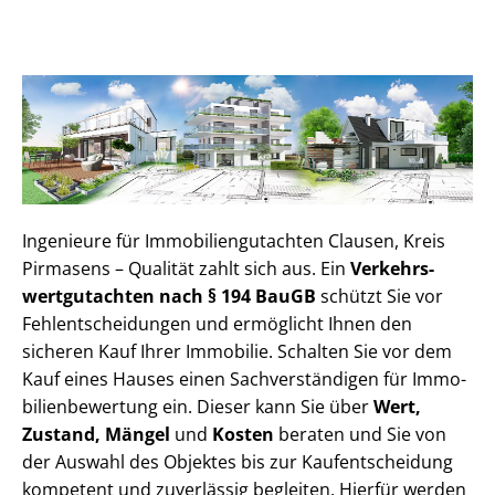
Ingenieure für Im­mo­bi­li­en­gut­ach­ten Clausen, Kreis
Pirmasens – Qualität zahlt sich aus. Ein
Ver­kehrs­
wert­gut­ach­ten nach § 194 BauGB
schützt Sie vor
Fehl­ent­schei­dun­gen und ermöglicht Ihnen den
sicheren Kauf Ihrer Immobilie. Schalten Sie vor dem
Kauf eines Hauses einen Sach­ver­stän­di­gen für Im­mo­
bi­li­en­be­wer­tung ein. Dieser kann Sie über
Wert,
Zustand, Mängel
und
Kosten
beraten und Sie von
der Auswahl des Objektes bis zur Kauf­ent­schei­dung
kompetent und zuverlässig begleiten. Hierfür werden