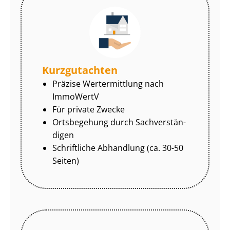
Kurzgutachten
Präzise Wertermittlung nach
ImmoWertV
Für private Zwecke
Ortsbegehung durch Sach­ver­stän­
di­gen
Schriftliche Abhandlung (ca. 30-50
Seiten)