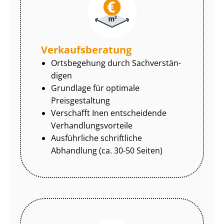
Ver­kaufs­be­ra­tung
Ortsbegehung durch Sach­ver­stän­
di­gen
Grundlage für optimale
Preisgestaltung
Verschafft Inen entscheidende
Ver­hand­lungs­vor­tei­le
Ausführliche schriftliche
Abhandlung (ca. 30-50 Seiten)