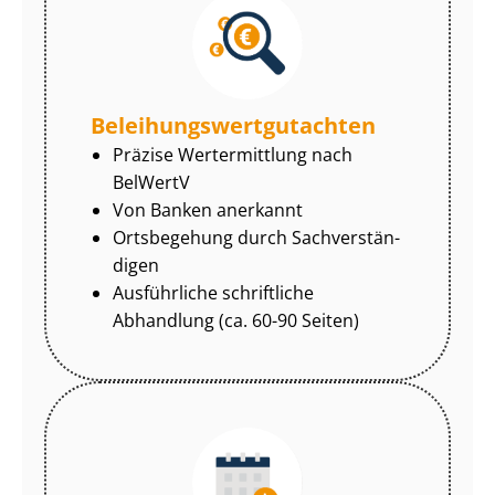
Be­lei­hungs­wert­gut­ach­ten
Präzise Wertermittlung nach
BelWertV
Von Banken anerkannt
Ortsbegehung durch Sach­ver­stän­
di­gen
Ausführliche schriftliche
Abhandlung (ca. 60-90 Seiten)