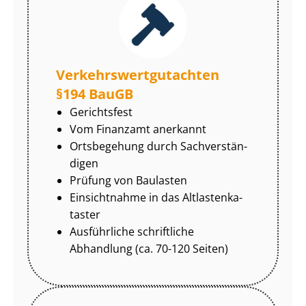
Ver­kehrs­wert­gut­ach­ten
§194 BauGB
Gerichtsfest
Vom Finanzamt anerkannt
Ortsbegehung durch Sach­ver­stän­
di­gen
Prüfung von Baulasten
Einsichtnahme in das Alt­las­ten­ka­
tas­ter
Ausführliche schriftliche
Abhandlung (ca. 70-120 Seiten)