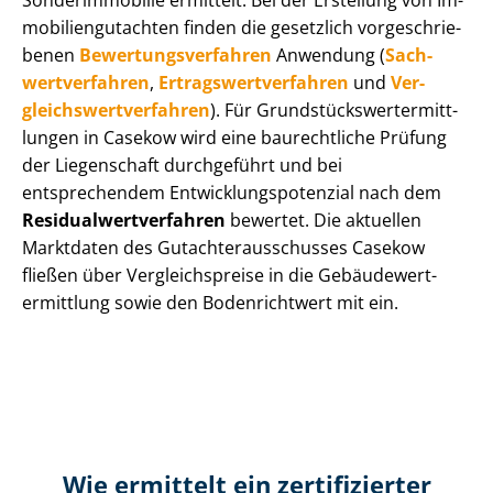
Sonderimmobilie ermittelt. Bei der Erstellung von Im­
mo­bi­li­en­gut­ach­ten finden die gesetzlich vor­ge­schrie­
be­nen
Be­wer­tungs­ver­fah­ren
Anwendung (
Sach­
wert­ver­fah­ren
,
Er­trags­wert­ver­fah­ren
und
Ver­
gleichs­wert­ver­fah­ren
). Für Grund­stücks­wert­ermitt­
lun­gen in Casekow wird eine baurechtliche Prüfung
der Liegenschaft durchgeführt und bei
entsprechendem Ent­wick­lungs­po­ten­zi­al nach dem
Re­si­du­al­wert­ver­fah­ren
bewertet. Die aktuellen
Marktdaten des Gut­ach­ter­aus­schus­ses Casekow
fließen über Ver­gleichs­prei­se in die Ge­bäu­de­wert­
ermitt­lung sowie den Bodenrichtwert mit ein.
Wie ermittelt ein zertifizierter