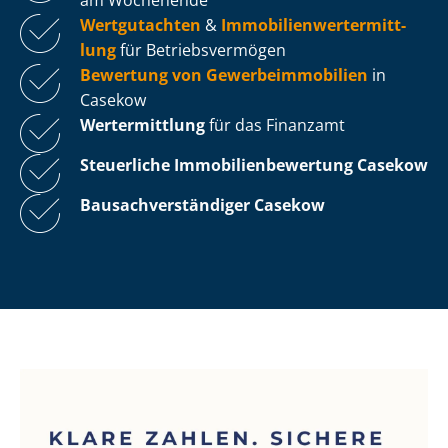
Wertgutachten
&
Im­mo­bi­li­en­wert­ermitt­
lung
für Be­triebs­ver­mö­gen
Bewertung von Ge­wer­be­im­mo­bi­li­en
in
Casekow
Wertermittlung
für das Finanzamt
Steuerliche Im­mo­bi­li­en­be­wer­tung
Casekow
Bau­sach­ver­stän­di­ger Casekow