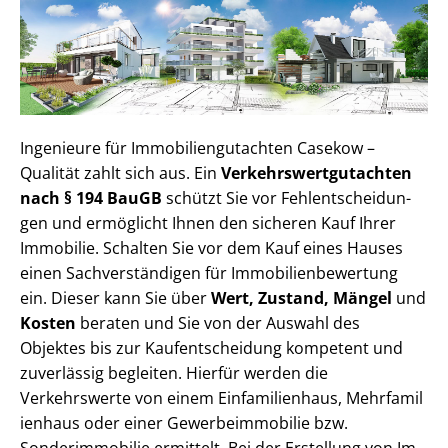
Ingenieure für Im­mo­bi­li­en­gut­ach­ten Casekow –
Qualität zahlt sich aus. Ein
Ver­kehrs­wert­gut­ach­ten
nach § 194 BauGB
schützt Sie vor Fehl­ent­schei­dun­
gen und ermöglicht Ihnen den sicheren Kauf Ihrer
Immobilie. Schalten Sie vor dem Kauf eines Hauses
einen Sach­ver­stän­di­gen für Im­mo­bi­li­en­be­wer­tung
ein. Dieser kann Sie über
Wert, Zustand, Mängel
und
Kosten
beraten und Sie von der Auswahl des
Objektes bis zur Kauf­ent­schei­dung kompetent und
zuverlässig begleiten. Hierfür werden die
Verkehrswerte von einem Einfamilienhaus, Mehr­fa­mi­l
i­en­haus oder einer Ge­wer­be­im­mo­bi­lie bzw.