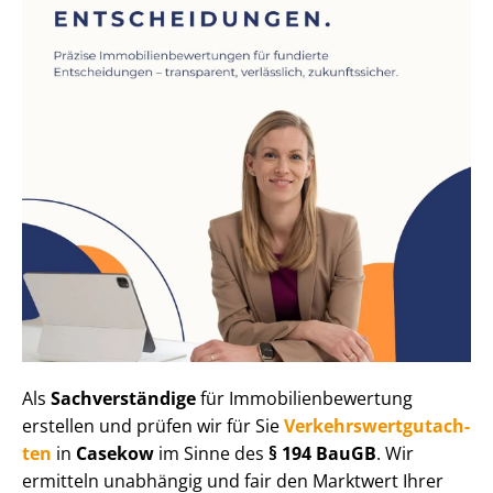
Als
Sachverständige
für Im­mo­bi­li­en­be­wer­tung
erstellen und prüfen wir für Sie
Ver­kehrs­wert­gut­ach­
ten
in
Casekow
im Sinne des
§ 194 BauGB
. Wir
ermitteln unabhängig und fair den Marktwert Ihrer