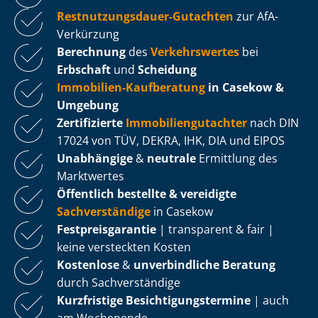
Rest­nut­zungs­dau­er-Gutachten
zur AfA-
Verkürzung
Berechnung
des
Verkehrswertes
bei
Erbschaft
und
Scheidung
Immobilien-Kaufberatung
in Casekow &
Umgebung
Zertifizierte
Im­mo­bi­li­en­gut­ach­ter
nach DIN
17024 von TÜV, DEKRA, IHK, DIA und EIPOS
Unabhängige
&
neutrale
Ermittlung des
Marktwertes
Öffentlich bestellte & vereidigte
Sachverständige
in Casekow
Fest­preis­ga­ran­tie
| transparent & fair |
keine versteckten Kosten
Kostenlose
&
unverbindliche Beratung
durch Sachverständige
Kurzfristige Be­sich­ti­gungs­ter­mi­ne
| auch
am Wochenende