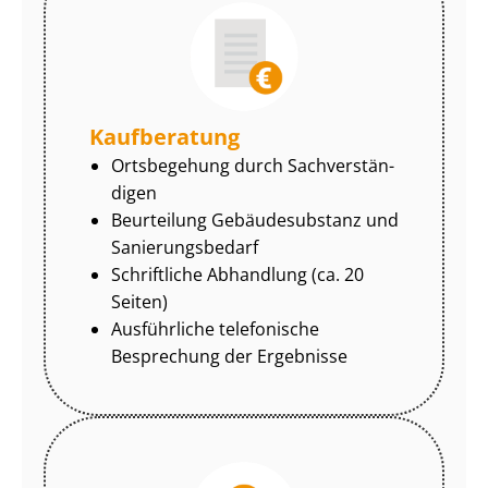
Kaufberatung
Ortsbegehung durch Sach­ver­stän­
di­gen
Beurteilung Gebäudesubstanz und
Sa­nie­rungs­be­darf
Schriftliche Abhandlung (ca. 20
Seiten)
Ausführliche telefonische
Besprechung der Ergebnisse