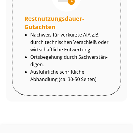
Rest­nut­zungs­dau­er-
Gutachten
Nachweis für verkürzte AfA z.B.
durch technischen Verschleiß oder
wirtschaftliche Entwertung.
Ortsbegehung durch Sach­ver­stän­
di­gen.
Ausführliche schriftliche
Abhandlung (ca. 30-50 Seiten)