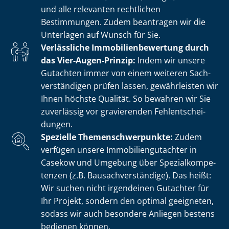
und alle relevanten rechtlichen
Bestimmungen. Zudem beantragen wir die
Unterlagen auf Wunsch für Sie.
Verlässliche Im­mo­bi­li­en­be­wer­tung durch
das Vier-Augen-Prinzip:
Indem wir unsere
Gutachten immer von einem weiteren Sach­
ver­stän­di­gen prüfen lassen, gewährleisten wir
Ihnen höchste Qualität. So bewahren wir Sie
zuverlässig vor gravierenden Fehl­ent­schei­
dun­gen.
Spezielle The­men­schwer­punk­te:
Zudem
verfügen unsere Im­mo­bi­li­en­gut­ach­ter in
Casekow und Umgebung über Spe­zi­al­kom­pe­
ten­zen (z.B. Bau­sach­ver­stän­di­ge). Das heißt:
Wir suchen nicht irgendeinen Gutachter für
Ihr Projekt, sondern den optimal geeigneten,
sodass wir auch besondere Anliegen bestens
bedienen können.