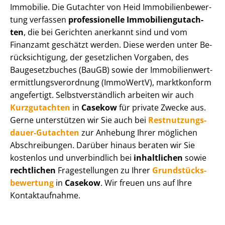
Immobilie. Die Gutachter von Heid Im­mo­bi­li­en­be­wer­
tung verfassen
professionelle Im­mo­bi­li­en­gut­ach­
ten
, die bei Gerichten anerkannt sind und vom
Finanzamt geschätzt werden. Diese werden unter Be­
rück­sich­ti­gung, der gesetzlichen Vorgaben, des
Baugesetzbuches (BauGB) sowie der Im­mo­bi­li­en­wert­
ermitt­lungs­ver­ord­nung (ImmoWertV), marktkonform
angefertigt. Selbst­ver­ständ­lich arbeiten wir auch
Kurzgutachten
in
Casekow
für private Zwecke aus.
Gerne unterstützen wir Sie auch bei
Rest­nut­zungs­
dau­er-Gutachten
zur Anhebung Ihrer möglichen
Abschreibungen. Darüber hinaus beraten wir Sie
kostenlos und unverbindlich bei
inhaltlichen
sowie
rechtlichen
Fragestellungen zu Ihrer
Grund­stücks­
be­wer­tung
in
Casekow
. Wir freuen uns auf Ihre
Kontaktaufnahme.