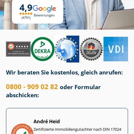
4,9
Bewertungen
4791
Wir beraten Sie kostenlos, gleich anrufen:
0800 - 909 02 82
oder Formular
abschicken:
André Heid
Zertifizierte Im­mo­bi­li­en­gut­ach­ter nach DIN 17024