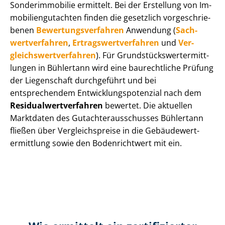
Sonderimmobilie ermittelt. Bei der Erstellung von Im­
mo­bi­li­en­gut­ach­ten finden die gesetzlich vor­ge­schrie­
be­nen
Be­wer­tungs­ver­fah­ren
Anwendung (
Sach­
wert­ver­fah­ren
,
Er­trags­wert­ver­fah­ren
und
Ver­
gleichs­wert­ver­fah­ren
). Für Grund­stücks­wert­ermitt­
lun­gen in Bühlertann wird eine baurechtliche Prüfung
der Liegenschaft durchgeführt und bei
entsprechendem Ent­wick­lungs­po­ten­zi­al nach dem
Re­si­du­al­wert­ver­fah­ren
bewertet. Die aktuellen
Marktdaten des Gut­ach­ter­aus­schus­ses Bühlertann
fließen über Ver­gleichs­prei­se in die Ge­bäu­de­wert­
ermitt­lung sowie den Bodenrichtwert mit ein.