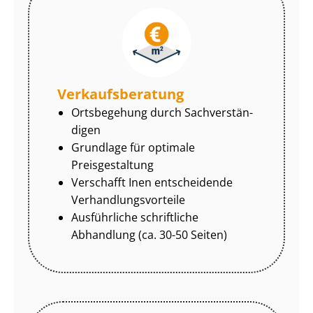
Ver­kaufs­be­ra­tung
Ortsbegehung durch Sach­ver­stän­
di­gen
Grundlage für optimale
Preisgestaltung
Verschafft Inen entscheidende
Ver­hand­lungs­vor­tei­le
Ausführliche schriftliche
Abhandlung (ca. 30-50 Seiten)