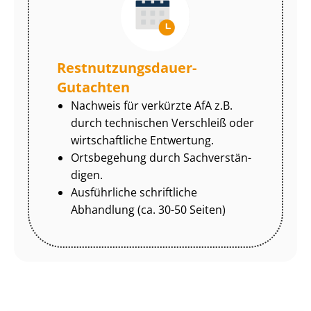
Rest­nut­zungs­dau­er-
Gutachten
Nachweis für verkürzte AfA z.B.
durch technischen Verschleiß oder
wirtschaftliche Entwertung.
Ortsbegehung durch Sach­ver­stän­
di­gen.
Ausführliche schriftliche
Abhandlung (ca. 30-50 Seiten)