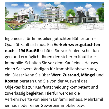
Ingenieure für Im­mo­bi­li­en­gut­ach­ten Bühlertann –
Qualität zahlt sich aus. Ein
Ver­kehrs­wert­gut­ach­ten
nach § 194 BauGB
schützt Sie vor Fehl­ent­schei­dun­
gen und ermöglicht Ihnen den sicheren Kauf Ihrer
Immobilie. Schalten Sie vor dem Kauf eines Hauses
einen Sach­ver­stän­di­gen für Im­mo­bi­li­en­be­wer­tung
ein. Dieser kann Sie über
Wert, Zustand, Mängel
und
Kosten
beraten und Sie von der Auswahl des
Objektes bis zur Kauf­ent­schei­dung kompetent und
zuverlässig begleiten. Hierfür werden die
Verkehrswerte von einem Einfamilienhaus, Mehr­fa­mi­l
i­en­haus oder einer Ge­wer­be­im­mo­bi­lie bzw.