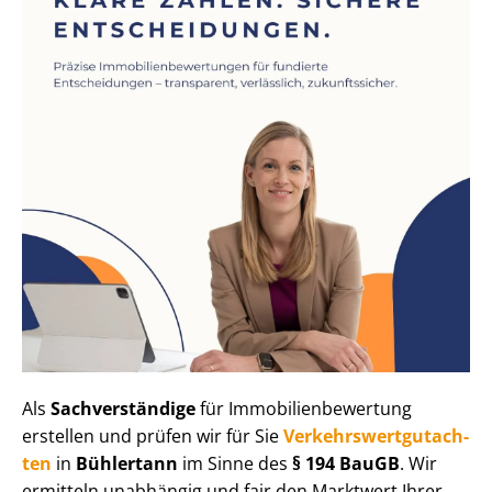
Als
Sachverständige
für Im­mo­bi­li­en­be­wer­tung
erstellen und prüfen wir für Sie
Ver­kehrs­wert­gut­ach­
ten
in
Bühlertann
im Sinne des
§ 194 BauGB
. Wir
ermitteln unabhängig und fair den Marktwert Ihrer