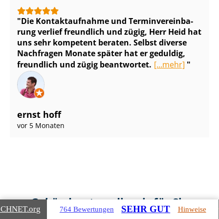
Die Kontaktaufnahme und Ter­min­ver­ein­ba­
rung verlief freundlich und zügig, Herr Heid hat
uns sehr kompetent beraten. Selbst diverse
Nachfragen Monate später hat er geduldig,
freundlich und zügig beantwortet.
[...mehr]
ernst hoff
vor 5 Monaten
Gebäudearten, die wir für Sie
SEHR GUT
ICHNET
.org
764 Bewertungen
Hinweise
bewerten