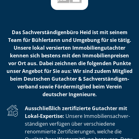
Das Sach­ver­stän­di­gen­bü­ro Heid ist mit seinem
Team für Bühlertann und Umgebung für sie tätig.
Unsere lokal versierten Im­mo­bi­li­en­gut­ach­ter
kennen sich bestens mit den Im­mo­bi­li­en­prei­sen
vor Ort aus. Dabei zeichnen die folgenden Punkte
unser Angebot für Sie aus: Wir sind zudem Mitglied
beim Deutschen Gutachter & Sach­ver­stän­di­gen­
ver­band sowie Fördermitglied beim Verein
deutscher Ingenieure.
Ausschließlich zertifizierte Gutachter mit
Lokal-Expertise:
Unsere Im­mo­bi­li­en­sach­ver­
stän­di­gen verfügen über verschiedene
renommierte Zer­ti­fi­zie­run­gen, welche die