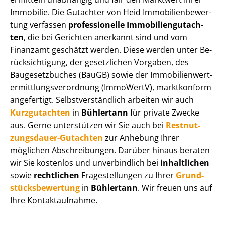
Immobilie. Die Gutachter von Heid Im­mo­bi­li­en­be­wer­
tung verfassen
professionelle Im­mo­bi­li­en­gut­ach­
ten
, die bei Gerichten anerkannt sind und vom
Finanzamt geschätzt werden. Diese werden unter Be­
rück­sich­ti­gung, der gesetzlichen Vorgaben, des
Baugesetzbuches (BauGB) sowie der Im­mo­bi­li­en­wert­
ermitt­lungs­ver­ord­nung (ImmoWertV), marktkonform
angefertigt. Selbst­ver­ständ­lich arbeiten wir auch
Kurzgutachten
in
Bühlertann
für private Zwecke
aus. Gerne unterstützen wir Sie auch bei
Rest­nut­
zungs­dau­er-Gutachten
zur Anhebung Ihrer
möglichen Abschreibungen. Darüber hinaus beraten
wir Sie kostenlos und unverbindlich bei
inhaltlichen
sowie
rechtlichen
Fragestellungen zu Ihrer
Grund­
stücks­be­wer­tung
in
Bühlertann
. Wir freuen uns auf
Ihre Kontaktaufnahme.