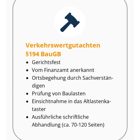
Ver­kehrs­wert­gut­ach­ten
§194 BauGB
Gerichtsfest
Vom Finanzamt anerkannt
Ortsbegehung durch Sach­ver­stän­
di­gen
Prüfung von Baulasten
Einsichtnahme in das Alt­las­ten­ka­
tas­ter
Ausführliche schriftliche
Abhandlung (ca. 70-120 Seiten)