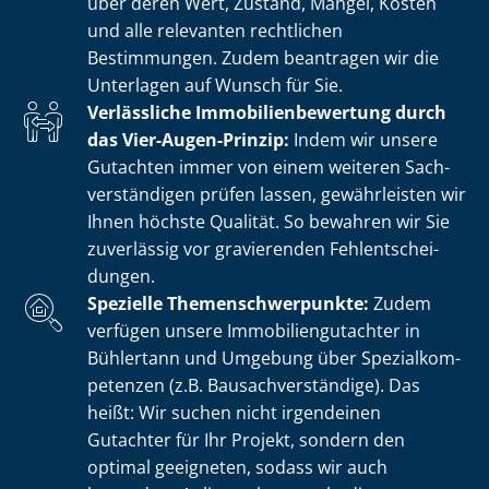
über deren Wert, Zustand, Mängel, Kosten
und alle relevanten rechtlichen
Bestimmungen. Zudem beantragen wir die
Unterlagen auf Wunsch für Sie.
Verlässliche Im­mo­bi­li­en­be­wer­tung durch
das Vier-Augen-Prinzip:
Indem wir unsere
Gutachten immer von einem weiteren Sach­
ver­stän­di­gen prüfen lassen, gewährleisten wir
Ihnen höchste Qualität. So bewahren wir Sie
zuverlässig vor gravierenden Fehl­ent­schei­
dun­gen.
Spezielle The­men­schwer­punk­te:
Zudem
verfügen unsere Im­mo­bi­li­en­gut­ach­ter in
Bühlertann und Umgebung über Spe­zi­al­kom­
pe­ten­zen (z.B. Bau­sach­ver­stän­di­ge). Das
heißt: Wir suchen nicht irgendeinen
Gutachter für Ihr Projekt, sondern den
optimal geeigneten, sodass wir auch