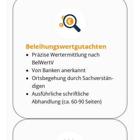
Be­lei­hungs­wert­gut­ach­ten
Präzise Wertermittlung nach
BelWertV
Von Banken anerkannt
Ortsbegehung durch Sach­ver­stän­
di­gen
Ausführliche schriftliche
Abhandlung (ca. 60-90 Seiten)