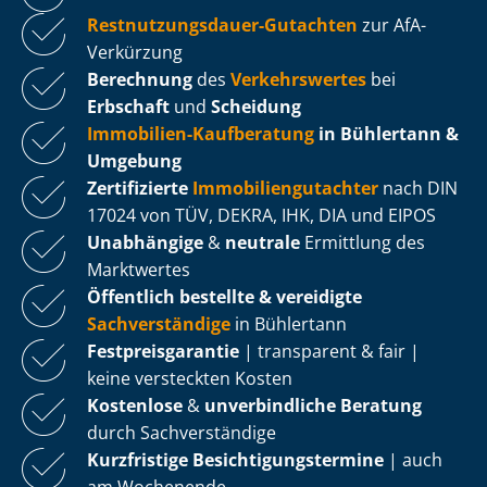
Rest­nut­zungs­dau­er-Gutachten
zur AfA-
Verkürzung
Berechnung
des
Verkehrswertes
bei
Erbschaft
und
Scheidung
Immobilien-Kaufberatung
in Bühlertann &
Umgebung
Zertifizierte
Im­mo­bi­li­en­gut­ach­ter
nach DIN
17024 von TÜV, DEKRA, IHK, DIA und EIPOS
Unabhängige
&
neutrale
Ermittlung des
Marktwertes
Öffentlich bestellte & vereidigte
Sachverständige
in Bühlertann
Fest­preis­ga­ran­tie
| transparent & fair |
keine versteckten Kosten
Kostenlose
&
unverbindliche Beratung
durch Sachverständige
Kurzfristige Be­sich­ti­gungs­ter­mi­ne
| auch
am Wochenende