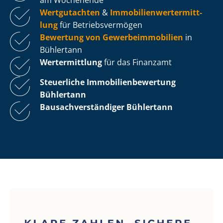
Wertgutachten
&
Im­mo­bi­li­en­wert­ermitt­
lung
für Be­triebs­ver­mö­gen
Bewertung von Ge­wer­be­im­mo­bi­li­en
in
Bühlertann
Wertermittlung
für das Finanzamt
Steuerliche Im­mo­bi­li­en­be­wer­tung
Bühlertann
Bau­sach­ver­stän­di­ger Bühlertann