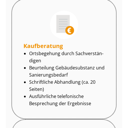
Kaufberatung
Ortsbegehung durch Sach­ver­stän­
di­gen
Beurteilung Gebäudesubstanz und
Sa­nie­rungs­be­darf
Schriftliche Abhandlung (ca. 20
Seiten)
Ausführliche telefonische
Besprechung der Ergebnisse