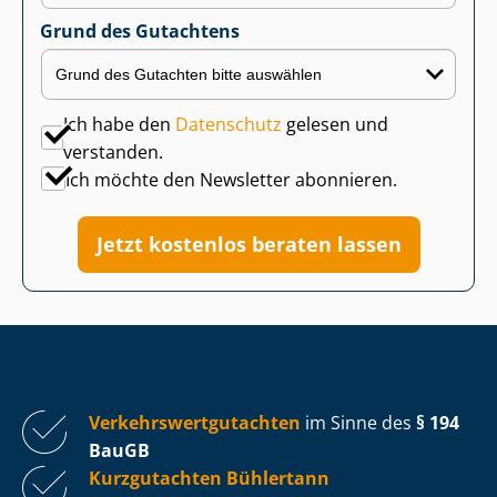
Grund des Gutachtens
Ich habe den
Datenschutz
gelesen und
verstanden.
Ich möchte den Newsletter abonnieren.
Jetzt kostenlos beraten lassen
Ver­kehrs­wert­gut­ach­ten
im Sinne des
§ 194
BauGB
Kurzgutachten Bühlertann