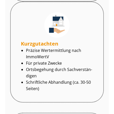
Kurzgutachten
Präzise Wertermittlung nach
ImmoWertV
Für private Zwecke
Ortsbegehung durch Sach­ver­stän­
di­gen
Schriftliche Abhandlung (ca. 30-50
Seiten)