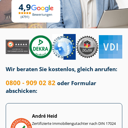
4,9
Bewertungen
4791
Wir beraten Sie kostenlos, gleich anrufen:
0800 - 909 02 82
oder Formular
abschicken:
André Heid
Zertifizierte Im­mo­bi­li­en­gut­ach­ter nach DIN 17024