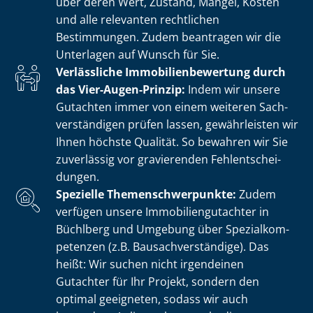
über deren Wert, Zustand, Mängel, Kosten
und alle relevanten rechtlichen
Bestimmungen. Zudem beantragen wir die
Unterlagen auf Wunsch für Sie.
Verlässliche Im­mo­bi­li­en­be­wer­tung durch
das Vier-Augen-Prinzip:
Indem wir unsere
Gutachten immer von einem weiteren Sach­
ver­stän­di­gen prüfen lassen, gewährleisten wir
Ihnen höchste Qualität. So bewahren wir Sie
zuverlässig vor gravierenden Fehl­ent­schei­
dun­gen.
Spezielle The­men­schwer­punk­te:
Zudem
verfügen unsere Im­mo­bi­li­en­gut­ach­ter in
Büchlberg und Umgebung über Spe­zi­al­kom­
pe­ten­zen (z.B. Bau­sach­ver­stän­di­ge). Das
heißt: Wir suchen nicht irgendeinen
Gutachter für Ihr Projekt, sondern den
optimal geeigneten, sodass wir auch