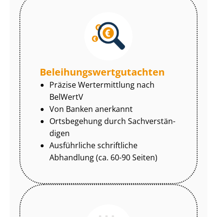
Be­lei­hungs­wert­gut­ach­ten
Präzise Wertermittlung nach
BelWertV
Von Banken anerkannt
Ortsbegehung durch Sach­ver­stän­
di­gen
Ausführliche schriftliche
Abhandlung (ca. 60-90 Seiten)