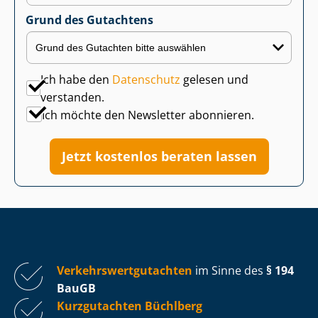
Grund des Gutachtens
Ich habe den
Datenschutz
gelesen und
verstanden.
Ich möchte den Newsletter abonnieren.
Jetzt kostenlos beraten lassen
Ver­kehrs­wert­gut­ach­ten
im Sinne des
§ 194
BauGB
Kurzgutachten Büchlberg