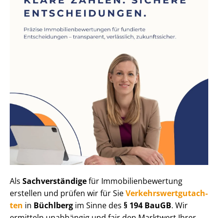
Als
Sachverständige
für Im­mo­bi­li­en­be­wer­tung
erstellen und prüfen wir für Sie
Ver­kehrs­wert­gut­ach­
ten
in
Büchlberg
im Sinne des
§ 194 BauGB
. Wir
ermitteln unabhängig und fair den Marktwert Ihrer