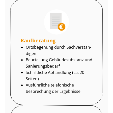
Kaufberatung
Ortsbegehung durch Sach­ver­stän­
di­gen
Beurteilung Gebäudesubstanz und
Sa­nie­rungs­be­darf
Schriftliche Abhandlung (ca. 20
Seiten)
Ausführliche telefonische
Besprechung der Ergebnisse