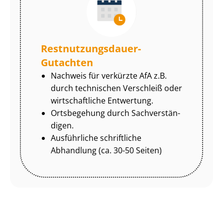
Rest­nut­zungs­dau­er-
Gutachten
Nachweis für verkürzte AfA z.B.
durch technischen Verschleiß oder
wirtschaftliche Entwertung.
Ortsbegehung durch Sach­ver­stän­
di­gen.
Ausführliche schriftliche
Abhandlung (ca. 30-50 Seiten)