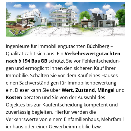
Ingenieure für Im­mo­bi­li­en­gut­ach­ten Büchlberg –
Qualität zahlt sich aus. Ein
Ver­kehrs­wert­gut­ach­ten
nach § 194 BauGB
schützt Sie vor Fehl­ent­schei­dun­
gen und ermöglicht Ihnen den sicheren Kauf Ihrer
Immobilie. Schalten Sie vor dem Kauf eines Hauses
einen Sach­ver­stän­di­gen für Im­mo­bi­li­en­be­wer­tung
ein. Dieser kann Sie über
Wert, Zustand, Mängel
und
Kosten
beraten und Sie von der Auswahl des
Objektes bis zur Kauf­ent­schei­dung kompetent und
zuverlässig begleiten. Hierfür werden die
Verkehrswerte von einem Einfamilienhaus, Mehr­fa­mi­l
i­en­haus oder einer Ge­wer­be­im­mo­bi­lie bzw.