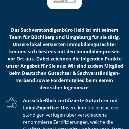
Das Sach­ver­stän­di­gen­bü­ro Heid ist mit seinem
Team für Büchlberg und Umgebung für sie tätig.
Unsere lokal versierten Im­mo­bi­li­en­gut­ach­ter
kennen sich bestens mit den Im­mo­bi­li­en­prei­sen
vor Ort aus. Dabei zeichnen die folgenden Punkte
unser Angebot für Sie aus: Wir sind zudem Mitglied
beim Deutschen Gutachter & Sach­ver­stän­di­gen­
ver­band sowie Fördermitglied beim Verein
deutscher Ingenieure.
Ausschließlich zertifizierte Gutachter mit
Lokal-Expertise:
Unsere Im­mo­bi­li­en­sach­ver­
stän­di­gen verfügen über verschiedene
renommierte Zer­ti­fi­zie­run­gen, welche die