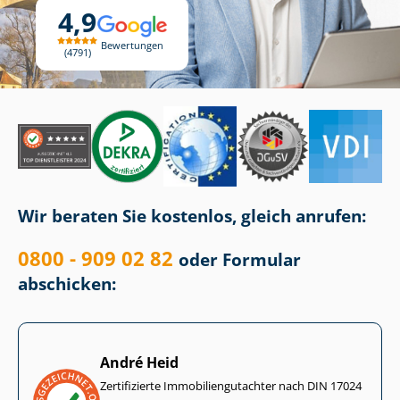
4,9
Bewertungen
4791
Wir beraten Sie kostenlos, gleich anrufen:
0800 - 909 02 82
oder Formular
abschicken:
André Heid
Zertifizierte Im­mo­bi­li­en­gut­ach­ter nach DIN 17024