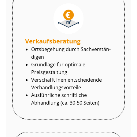
Ver­kaufs­be­ra­tung
Ortsbegehung durch Sach­ver­stän­
di­gen
Grundlage für optimale
Preisgestaltung
Verschafft Inen entscheidende
Ver­hand­lungs­vor­tei­le
Ausführliche schriftliche
Abhandlung (ca. 30-50 Seiten)