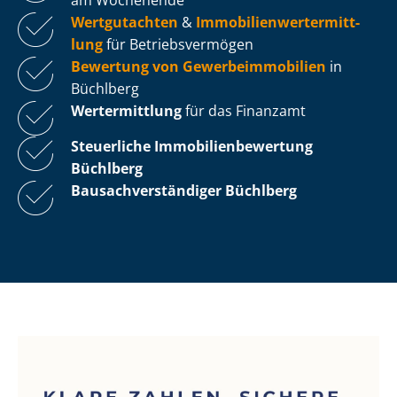
Wertgutachten
&
Im­mo­bi­li­en­wert­ermitt­
lung
für Be­triebs­ver­mö­gen
Bewertung von Ge­wer­be­im­mo­bi­li­en
in
Büchlberg
Wertermittlung
für das Finanzamt
Steuerliche Im­mo­bi­li­en­be­wer­tung
Büchlberg
Bau­sach­ver­stän­di­ger Büchlberg