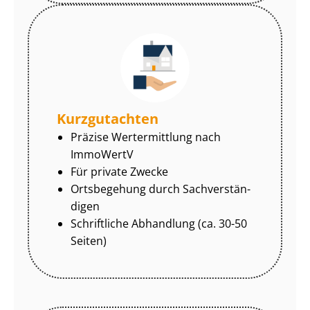
Kurzgutachten
Präzise Wertermittlung nach
ImmoWertV
Für private Zwecke
Ortsbegehung durch Sach­ver­stän­
di­gen
Schriftliche Abhandlung (ca. 30-50
Seiten)