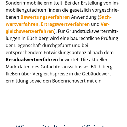
Sonderimmobilie ermittelt. Bei der Erstellung von Im­
mo­bi­li­en­gut­ach­ten finden die gesetzlich vor­ge­schrie­
be­nen
Be­wer­tungs­ver­fah­ren
Anwendung (
Sach­
wert­ver­fah­ren
,
Er­trags­wert­ver­fah­ren
und
Ver­
gleichs­wert­ver­fah­ren
). Für Grund­stücks­wert­ermitt­
lun­gen in Büchlberg wird eine baurechtliche Prüfung
der Liegenschaft durchgeführt und bei
entsprechendem Ent­wick­lungs­po­ten­zi­al nach dem
Re­si­du­al­wert­ver­fah­ren
bewertet. Die aktuellen
Marktdaten des Gut­ach­ter­aus­schus­ses Büchlberg
fließen über Ver­gleichs­prei­se in die Ge­bäu­de­wert­
ermitt­lung sowie den Bodenrichtwert mit ein.