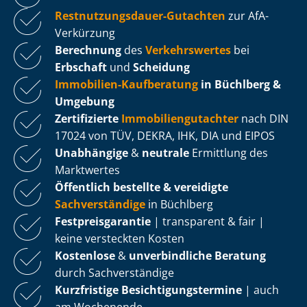
Rest­nut­zungs­dau­er-Gutachten
zur AfA-
Verkürzung
Berechnung
des
Verkehrswertes
bei
Erbschaft
und
Scheidung
Immobilien-Kaufberatung
in Büchlberg &
Umgebung
Zertifizierte
Im­mo­bi­li­en­gut­ach­ter
nach DIN
17024 von TÜV, DEKRA, IHK, DIA und EIPOS
Unabhängige
&
neutrale
Ermittlung des
Marktwertes
Öffentlich bestellte & vereidigte
Sachverständige
in Büchlberg
Fest­preis­ga­ran­tie
| transparent & fair |
keine versteckten Kosten
Kostenlose
&
unverbindliche Beratung
durch Sachverständige
Kurzfristige Be­sich­ti­gungs­ter­mi­ne
| auch
am Wochenende