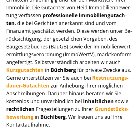
Immobilie. Die Gutachter von Heid Im­mo­bi­li­en­be­wer­
tung verfassen
professionelle Im­mo­bi­li­en­gut­ach­
ten
, die bei Gerichten anerkannt sind und vom
Finanzamt geschätzt werden. Diese werden unter Be­
rück­sich­ti­gung, der gesetzlichen Vorgaben, des
Baugesetzbuches (BauGB) sowie der Im­mo­bi­li­en­wert­
ermitt­lungs­ver­ord­nung (ImmoWertV), marktkonform
angefertigt. Selbst­ver­ständ­lich arbeiten wir auch
Kurzgutachten
in
Büchlberg
für private Zwecke aus.
Gerne unterstützen wir Sie auch bei
Rest­nut­zungs­
dau­er-Gutachten
zur Anhebung Ihrer möglichen
Abschreibungen. Darüber hinaus beraten wir Sie
kostenlos und unverbindlich bei
inhaltlichen
sowie
rechtlichen
Fragestellungen zu Ihrer
Grund­stücks­
be­wer­tung
in
Büchlberg
. Wir freuen uns auf Ihre
Kontaktaufnahme.