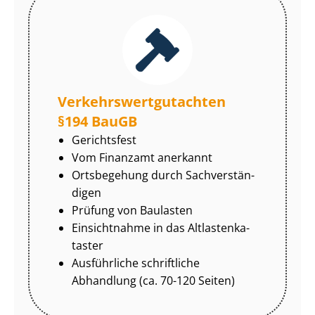
Ver­kehrs­wert­gut­ach­ten
§194 BauGB
Gerichtsfest
Vom Finanzamt anerkannt
Ortsbegehung durch Sach­ver­stän­
di­gen
Prüfung von Baulasten
Einsichtnahme in das Alt­las­ten­ka­
tas­ter
Ausführliche schriftliche
Abhandlung (ca. 70-120 Seiten)