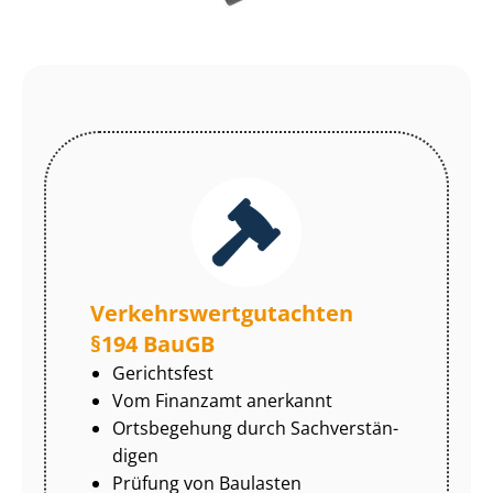
Ver­kehrs­wert­gut­ach­ten
§194 BauGB
Gerichtsfest
Vom Finanzamt anerkannt
Ortsbegehung durch Sach­ver­stän­
di­gen
Prüfung von Baulasten