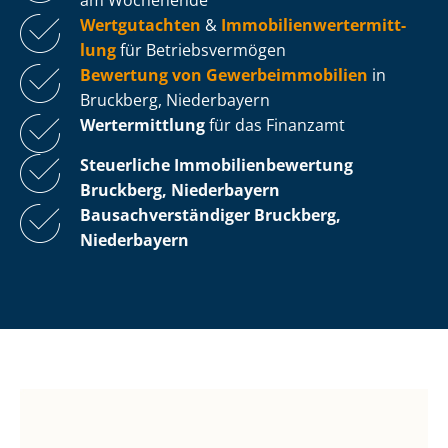
Wertgutachten
&
Im­mo­bi­li­en­wert­ermitt­
lung
für Be­triebs­ver­mö­gen
Bewertung von Ge­wer­be­im­mo­bi­li­en
in
Bruckberg, Niederbayern
Wertermittlung
für das Finanzamt
Steuerliche Im­mo­bi­li­en­be­wer­tung
Bruckberg, Niederbayern
Bau­sach­ver­stän­di­ger Bruckberg,
Niederbayern