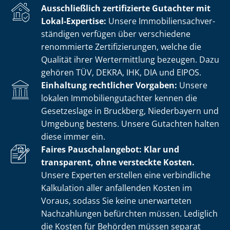
Ausschließlich zertifizierte Gutachter mit
Lokal-Expertise:
Unsere Im­mo­bi­li­en­sach­ver­
stän­di­gen verfügen über verschiedene
renommierte Zer­ti­fi­zie­run­gen, welche die
Qualität ihrer Wertermittlung bezeugen. Dazu
gehören TÜV, DEKRA, IHK, DIA und EIPOS.
Einhaltung rechtlicher Vorgaben:
Unsere
lokalen Im­mo­bi­li­en­gut­ach­ter kennen die
Gesetzeslage in Bruckberg, Niederbayern und
Umgebung bestens. Unsere Gutachten halten
diese immer ein.
Faires Pauschalangebot: Klar und
transparent, ohne versteckte Kosten.
Unsere Experten erstellen eine verbindliche
Kalkulation aller anfallenden Kosten im
Voraus, sodass Sie keine unerwarteten
Nachzahlungen befürchten müssen. Lediglich
die Kosten für Behörden müssen separat