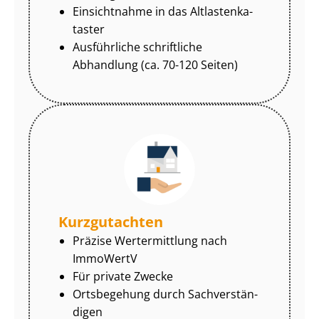
Einsichtnahme in das Alt­las­ten­ka­
tas­ter
Ausführliche schriftliche
Abhandlung (ca. 70-120 Seiten)
Kurzgutachten
Präzise Wertermittlung nach
ImmoWertV
Für private Zwecke
Ortsbegehung durch Sach­ver­stän­
di­gen