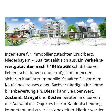
Ingenieure für Im­mo­bi­li­en­gut­ach­ten Bruckberg,
Niederbayern – Qualität zahlt sich aus. Ein
Ver­kehrs­
wert­gut­ach­ten nach § 194 BauGB
schützt Sie vor
Fehl­ent­schei­dun­gen und ermöglicht Ihnen den
sicheren Kauf Ihrer Immobilie. Schalten Sie vor dem
Kauf eines Hauses einen Sach­ver­stän­di­gen für Im­mo­
bi­li­en­be­wer­tung ein. Dieser kann Sie über
Wert,
Zustand, Mängel
und
Kosten
beraten und Sie von
der Auswahl des Objektes bis zur Kauf­ent­schei­dung
kompetent und zuverlässig begleiten. Hierfür werden