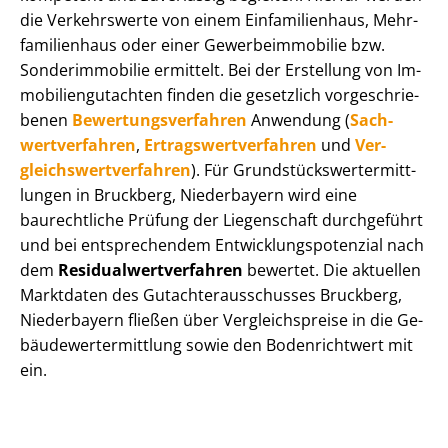
die Verkehrswerte von einem Einfamilienhaus, Mehr­
fa­mi­li­en­haus oder einer Ge­wer­be­im­mo­bi­lie bzw.
Sonderimmobilie ermittelt. Bei der Erstellung von Im­
mo­bi­li­en­gut­ach­ten finden die gesetzlich vor­ge­schrie­
be­nen
Be­wer­tungs­ver­fah­ren
Anwendung (
Sach­
wert­ver­fah­ren
,
Er­trags­wert­ver­fah­ren
und
Ver­
gleichs­wert­ver­fah­ren
). Für Grund­stücks­wert­ermitt­
lun­gen in Bruckberg, Niederbayern wird eine
baurechtliche Prüfung der Liegenschaft durchgeführt
und bei entsprechendem Ent­wick­lungs­po­ten­zi­al nach
dem
Re­si­du­al­wert­ver­fah­ren
bewertet. Die aktuellen
Marktdaten des Gut­ach­ter­aus­schus­ses Bruckberg,
Niederbayern fließen über Ver­gleichs­prei­se in die Ge­
bäu­de­wert­ermitt­lung sowie den Bodenrichtwert mit
ein.