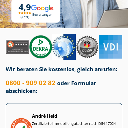
4,9
Bewertungen
4791
Wir beraten Sie kostenlos, gleich anrufen:
0800 - 909 02 82
oder Formular
abschicken:
André Heid
Zertifizierte Im­mo­bi­li­en­gut­ach­ter nach DIN 17024