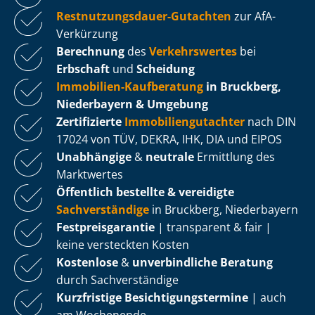
Rest­nut­zungs­dau­er-Gutachten
zur AfA-
Verkürzung
Berechnung
des
Verkehrswertes
bei
Erbschaft
und
Scheidung
Immobilien-Kaufberatung
in Bruckberg,
Niederbayern & Umgebung
Zertifizierte
Im­mo­bi­li­en­gut­ach­ter
nach DIN
17024 von TÜV, DEKRA, IHK, DIA und EIPOS
Unabhängige
&
neutrale
Ermittlung des
Marktwertes
Öffentlich bestellte & vereidigte
Sachverständige
in Bruckberg, Niederbayern
Fest­preis­ga­ran­tie
| transparent & fair |
keine versteckten Kosten
Kostenlose
&
unverbindliche Beratung
durch Sachverständige
Kurzfristige Be­sich­ti­gungs­ter­mi­ne
| auch
am Wochenende