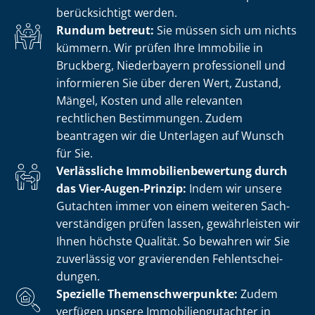
berücksichtigt werden.
Rundum betreut:
Sie müssen sich um nichts
kümmern. Wir prüfen Ihre Immobilie in
Bruckberg, Niederbayern professionell und
informieren Sie über deren Wert, Zustand,
Mängel, Kosten und alle relevanten
rechtlichen Bestimmungen. Zudem
beantragen wir die Unterlagen auf Wunsch
für Sie.
Verlässliche Im­mo­bi­li­en­be­wer­tung durch
das Vier-Augen-Prinzip:
Indem wir unsere
Gutachten immer von einem weiteren Sach­
ver­stän­di­gen prüfen lassen, gewährleisten wir
Ihnen höchste Qualität. So bewahren wir Sie
zuverlässig vor gravierenden Fehl­ent­schei­
dun­gen.
Spezielle The­men­schwer­punk­te:
Zudem
verfügen unsere Im­mo­bi­li­en­gut­ach­ter in