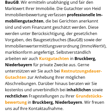
BauGB
. Wir ermitteln unabhängig und fair den
Marktwert Ihrer Immobilie. Die Gutachter von Heid
Im­mo­bi­li­en­be­wer­tung verfassen
professionelle Im­
mo­bi­li­en­gut­ach­ten
, die bei Gerichten anerkannt
sind und vom Finanzamt geschätzt werden. Diese
werden unter Be­rück­sich­ti­gung, der gesetzlichen
Vorgaben, des Baugesetzbuches (BauGB) sowie der
Im­mo­bi­li­en­wert­ermitt­lungs­ver­ord­nung (ImmoWertV),
marktkonform angefertigt. Selbst­ver­ständ­lich
arbeiten wir auch
Kurzgutachten
in
Bruckberg,
Niederbayern
für private Zwecke aus. Gerne
unterstützen wir Sie auch bei
Rest­nut­zungs­dau­er-
Gutachten
zur Anhebung Ihrer möglichen
Abschreibungen. Darüber hinaus beraten wir Sie
kostenlos und unverbindlich bei
inhaltlichen
sowie
rechtlichen
Fragestellungen zu Ihrer
Grund­stücks­
be­wer­tung
in
Bruckberg, Niederbayern
. Wir freuen
uns auf Ihre Kontaktaufnahme.