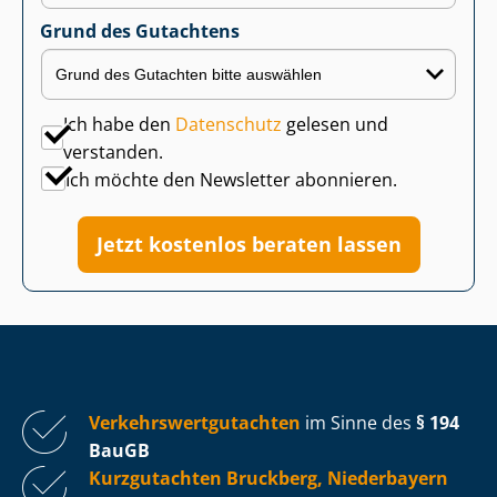
Grund des Gutachtens
Ich habe den
Datenschutz
gelesen und
verstanden.
Ich möchte den Newsletter abonnieren.
Jetzt kostenlos beraten lassen
Ver­kehrs­wert­gut­ach­ten
im Sinne des
§ 194
BauGB
Kurzgutachten Bruckberg, Niederbayern