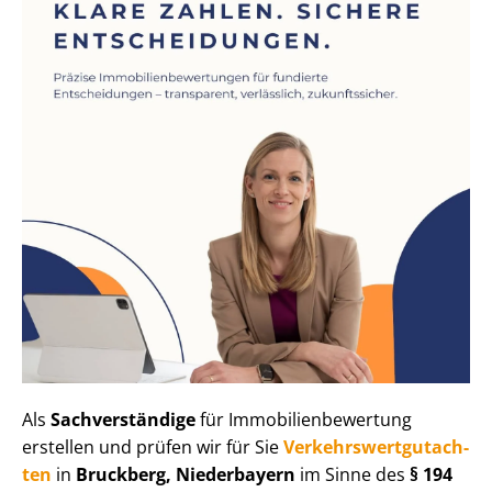
Als
Sachverständige
für Im­mo­bi­li­en­be­wer­tung
erstellen und prüfen wir für Sie
Ver­kehrs­wert­gut­ach­
ten
in
Bruckberg, Niederbayern
im Sinne des
§ 194