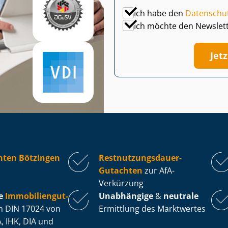
Ich habe den
Datenschu
Ich möchte den Newslet
Jet
hten Bötzingen
Rest­nut­zungs­dau­er-
Gutachten
zur AfA-
Verkürzung
e
Im­mo­bi­li­en­gut­
Unabhängige
&
neutrale
 DIN 17024 von
Ermittlung des Marktwertes
, IHK, DIA und