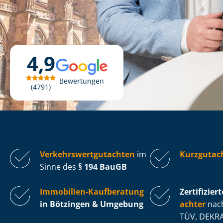
4,9
Bewertungen
4791
Ver­kehrs­wert­gut­ach­ten
im
Kurzgutac
Sinne des
§ 194 BauGB
Immobilien-Kaufberatung
Zertifiziert
in Bötzingen & Umgebung
ach­ter
nach
TÜV, DEKRA