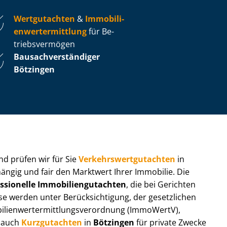
Wertgutachten
&
Im­mo­bi­li­
en­wert­ermitt­lung
für Be­
triebs­ver­mö­gen
Bau­sach­ver­stän­di­ger
Bötzingen
 und prüfen wir für Sie
Ver­kehrs­wert­gut­ach­ten
in
hängig und fair den Marktwert Ihrer Immobilie. Die
ssionelle Im­mo­bi­li­en­gut­ach­ten
, die bei Gerichten
werden unter Be­rück­sich­ti­gung, der gesetzlichen
i­en­wert­ermitt­lungs­ver­ord­nung (ImmoWertV),
r auch
Kurzgutachten
in
Bötzingen
für private Zwecke