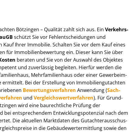
t­ach­ten Bötzingen – Qualität zahlt sich aus. Ein
Ver­kehrs­
 BauGB
schützt Sie vor Fehl­ent­schei­dun­gen und
 Kauf Ihrer Immobilie. Schalten Sie vor dem Kauf eines
n für Im­mo­bi­li­en­be­wer­tung ein. Dieser kann Sie über
Kosten
beraten und Sie von der Auswahl des Objektes
ompetent und zuverlässig begleiten. Hierfür werden die
ilienhaus, Mehr­fa­mi­li­en­haus oder einer Ge­wer­be­im­
rmittelt. Bei der Erstellung von Im­mo­bi­li­en­gut­ach­ten
hrie­be­nen
Be­wer­tungs­ver­fah­ren
Anwendung (
Sach­
ver­fah­ren
und
Ver­gleichs­wert­ver­fah­ren
). Für Grund­
Bötzingen wird eine baurechtliche Prüfung der
 bei entsprechendem Ent­wick­lungs­po­ten­zi­al nach dem
tet. Die aktuellen Marktdaten des Gut­ach­ter­aus­schus­
gleichs­prei­se in die Ge­bäu­de­wert­ermitt­lung sowie den