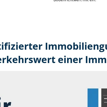
tifizierter Immobilien­
erkehrswert einer Immo