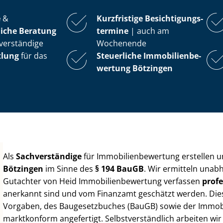
e
&
Kurzfristige Be­sich­ti­gungs­
iche Beratung
ter­mi­ne
| auch am
verständige
Wochenende
tlung
für das
Steuerliche Im­mo­bi­li­en­be­
wer­tung
Bötzingen
Als
Sachverständige
für Im­mo­bi­li­en­be­wer­tung erstellen
Bötzingen
im Sinne des
§ 194 BauGB
. Wir ermitteln unab
Gutachter von Heid Im­mo­bi­li­en­be­wer­tung verfassen
profe
anerkannt sind und vom Finanzamt geschätzt werden. Diese 
Vorgaben, des Baugesetzbuches (BauGB) sowie der Im­mo­bi­l
marktkonform angefertigt. Selbst­ver­ständ­lich arbeiten wi