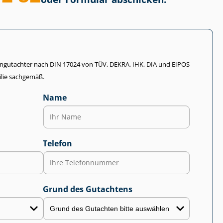
li­en­gut­ach­ter nach DIN 17024 von TÜV, DEKRA, IHK, DIA und EIPOS
lie sachgemäß.
Name
Telefon
Grund des Gutachtens