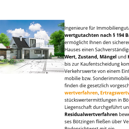
Ingenieure für Im­mo­bi­li­en­gu
wert­gut­ach­ten nach § 194
ermöglicht Ihnen den sicheren
Hauses einen Sach­ver­stän­di­ge
Wert, Zustand, Mängel
und
bis zur Kauf­ent­schei­dung k
Verkehrswerte von einem Einfam
mo­bi­lie bzw. Sonderimmobilie e
finden die gesetzlich vor­ge­sc
wert­ver­fah­ren
,
Er­trags­wert­
stücks­wert­ermitt­lun­gen in 
Liegenschaft durchgeführt und
Re­si­du­al­wert­ver­fah­ren
bewer
ses Bötzingen fließen über Ver­
Bodenrichtwert mit ein.