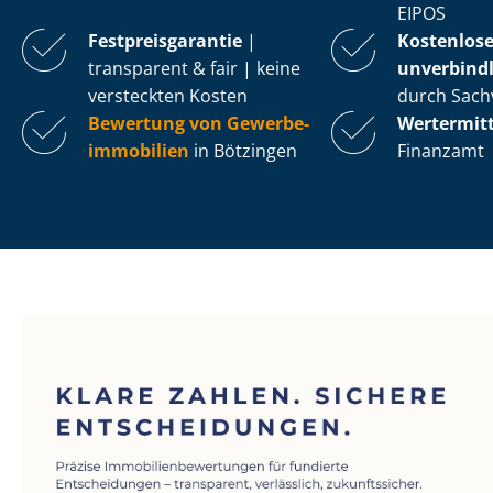
EIPOS
Fest­preis­ga­ran­tie
|
Kostenlos
transparent & fair | keine
unverbindl
versteckten Kosten
durch Sach
Bewertung von Ge­wer­be­
Wertermit
im­mo­bi­li­en
in Bötzingen
Finanzamt