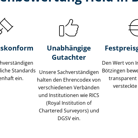
s­konform
Unabhängige
Festpreis​
Gutachter
­ver­stän­di­gen
Den Wert von I
liche Standards
Bötzingen bewer
Unsere Sach­ver­stän­di­gen
nhaft ein.
transparent
halten den Ehrencodex von
versteckte
verschiedenen Verbänden
und Institutionen wie RICS
(Royal Institution of
Chartered Surveyors) und
DGSV ein.