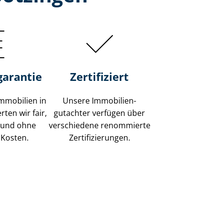
garantie
Zertifiziert
mmobilien in
Unsere Immobilien­
ten wir fair,
gutachter verfügen über
 und ohne
verschiedene renommierte
 Kosten.
Zer­ti­fi­zie­run­gen.