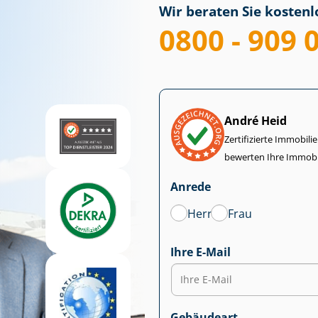
Wir beraten Sie kostenlo
0800 - 909 
André Heid
Zertifizierte Im­mo­bi­
bewerten Ihre Immobi
Anrede
Herr
Frau
Ihre E-Mail
Gebäudeart