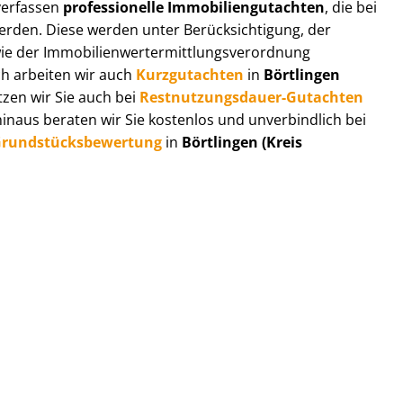
 verfassen
professionelle Im­mo­bi­li­en­gut­ach­ten
, die bei
en. Diese werden unter Be­rück­sich­ti­gung, der
r Im­mo­bi­li­en­wert­ermitt­lungs­ver­ord­nung
ch arbeiten wir auch
Kurzgutachten
in
Börtlingen
tzen wir Sie auch bei
Rest­nut­zungs­dau­er-Gutachten
naus beraten wir Sie kostenlos und unverbindlich bei
rund­stücks­be­wer­tung
in
Börtlingen (Kreis