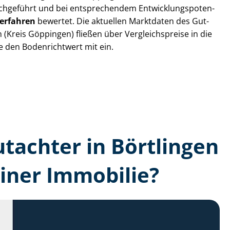
chgeführt und bei entsprechendem Ent­wick­lungs­po­ten­
ver­fah­ren
bewertet. Die aktuellen Marktdaten des Gut­
n (Kreis Göppingen) fließen über Ver­gleichs­prei­se in die
ie den Bodenrichtwert mit ein.
utachter in Börtlingen
iner Immobilie?