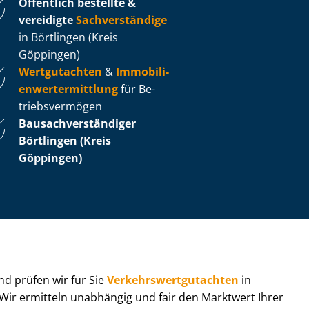
Öffentlich bestellte &
vereidigte
Sachverständige
in Börtlingen (Kreis
Göppingen)
Wertgutachten
&
Im­mo­bi­li­
en­wert­ermitt­lung
für Be­
triebs­ver­mö­gen
Bau­sach­ver­stän­di­ger
Börtlingen (Kreis
Göppingen)
 und prüfen wir für Sie
Ver­kehrs­wert­gut­ach­ten
in
 Wir ermitteln unabhängig und fair den Marktwert Ihrer