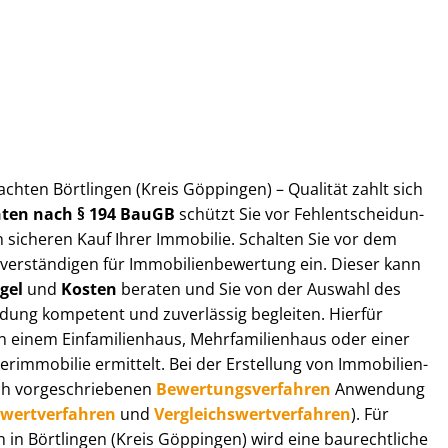
ut­ach­ten Börtlingen (Kreis Göppingen) – Qualität zahlt sich
ch­ten nach § 194 BauGB
schützt Sie vor Fehl­ent­schei­dun­
 sicheren Kauf Ihrer Immobilie. Schalten Sie vor dem
r­stän­di­gen für Im­mo­bi­li­en­be­wer­tung ein. Dieser kann
gel
und
Kosten
beraten und Sie von der Auswahl des
ei­dung kompetent und zuverlässig begleiten. Hierfür
einem Einfamilienhaus, Mehr­fa­mi­li­en­haus oder einer
derimmobilie ermittelt. Bei der Erstellung von Im­mo­bi­li­en­
ch vor­ge­schrie­be­nen
Be­wer­tungs­ver­fah­ren
Anwendung
­wert­ver­fah­ren
und
Ver­gleichs­wert­ver­fah­ren
). Für
en in Börtlingen (Kreis Göppingen) wird eine baurechtliche