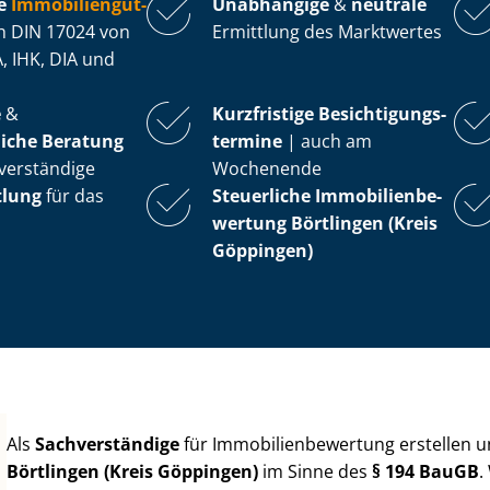
e
Im­mo­bi­li­en­gut­
Unabhängige
&
neutrale
 DIN 17024 von
Ermittlung des Marktwertes
, IHK, DIA und
e
&
Kurzfristige Be­sich­ti­gungs­
iche Beratung
ter­mi­ne
| auch am
verständige
Wochenende
tlung
für das
Steuerliche Im­mo­bi­li­en­be­
wer­tung
Börtlingen (Kreis
Göppingen)
Als
Sachverständige
für Im­mo­bi­li­en­be­wer­tung erstellen
Börtlingen (Kreis Göppingen)
im Sinne des
§ 194 BauGB
.