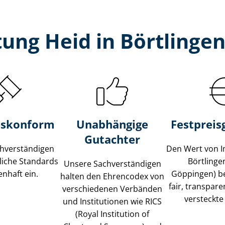
ung Heid in Börtlingen
s­konform
Unabhängige
Festpreis​
Gutachter
­ver­stän­di­gen
Den Wert von I
liche Standards
Börtlingen
Unsere Sach­ver­stän­di­gen
nhaft ein.
Göppingen) b
halten den Ehrencodex von
fair, transpar
verschiedenen Verbänden
versteckte
und Institutionen wie RICS
(Royal Institution of