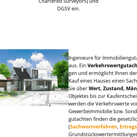
Chartered Surveyors) und
DGSV ein.
Ingenieure für Im­mo­bi­li­en­g
aus. Ein
Ver­kehrs­wert­gut­a
gen und ermöglicht Ihnen den
Kauf eines Hauses einen Sach­ve
Sie über
Wert, Zustand, Män
Objektes bis zur Kauf­ent­sch
werden die Verkehrswerte von 
Ge­wer­be­im­mo­bi­lie bzw. Son
gut­ach­ten finden die gesetzli
(
Sach­wert­ver­fah­ren
,
Er­trags
Grund­stücks­wert­ermitt­lun­g