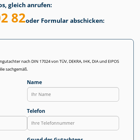
s, gleich anrufen:
02 82
oder Formular abschicken:
li­en­gut­ach­ter nach DIN 17024 von TÜV, DEKRA, IHK, DIA und EIPOS
lie sachgemäß.
Name
Telefon
Grund des Gutachtens