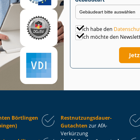
Ich habe den
Datenschu
Ich möchte den Newslet
Jet
hten Börtlingen
Rest­nut­zungs­dau­er-
pingen)
Gutachten
zur AfA-
Verkürzung