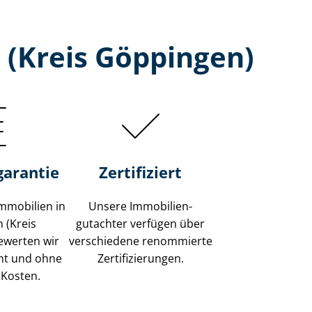
 (Kreis Göppingen)
garantie
Zertifiziert
mmobilien in
Unsere Immobilien­
 (Kreis
gutachter verfügen über
ewerten wir
verschiedene renommierte
ent und ohne
Zer­ti­fi­zie­run­gen.
 Kosten.