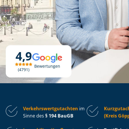
4,9
Bewertungen
4791
Ver­kehrs­wert­gut­ach­ten
im
Kurzgutac
Sinne des
§ 194 BauGB
(Kreis Göp