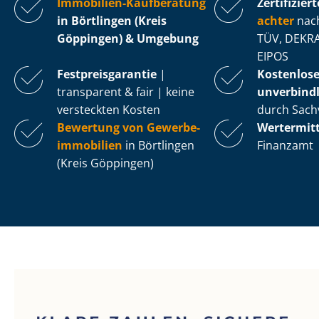
Immobilien-Kaufberatung
Zertifiziert
in Börtlingen (Kreis
ach­ter
nach
Göppingen) & Umgebung
TÜV, DEKRA
EIPOS
Fest­preis­ga­ran­tie
|
Kostenlos
transparent & fair | keine
unverbindl
versteckten Kosten
durch Sach
Bewertung von Ge­wer­be­
Wertermit
im­mo­bi­li­en
in Börtlingen
Finanzamt
(Kreis Göppingen)