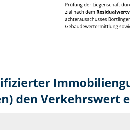
Prüfung der Liegenschaft dur
zi­al nach dem
Re­si­du­al­wert­
ach­ter­aus­schus­ses Börtlinge
Ge­bäu­de­wert­ermitt­lung sow
tifizierter Immobilien­g
en) den Verkehrswert e