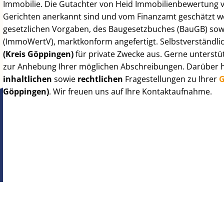
Immobilie. Die Gutachter von Heid Im­mo­bi­li­en­be­wer­tung
Gerichten anerkannt sind und vom Finanzamt geschätzt werd
gesetzlichen Vorgaben, des Baugesetzbuches (BauGB) sowie de
(ImmoWertV), marktkonform angefertigt. Selbst­ver­ständ­li
(Kreis Göppingen)
für private Zwecke aus. Gerne unterstü
zur Anhebung Ihrer möglichen Abschreibungen. Darüber hi
inhaltlichen
sowie
rechtlichen
Fragestellungen zu Ihrer
G
Göppingen)
. Wir freuen uns auf Ihre Kontaktaufnahme.