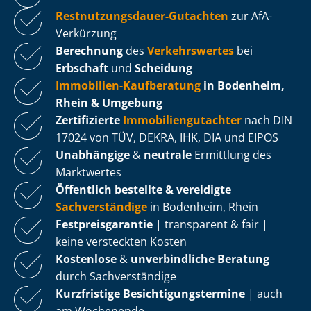
Rest­nut­zungs­dau­er-Gutachten
zur AfA-
Verkürzung
Berechnung
des
Verkehrswertes
bei
Erbschaft
und
Scheidung
Immobilien-Kaufberatung
in Bodenheim,
Rhein & Umgebung
Zertifizierte
Im­mo­bi­li­en­gut­ach­ter
nach DIN
17024 von TÜV, DEKRA, IHK, DIA und EIPOS
Unabhängige
&
neutrale
Ermittlung des
Marktwertes
Öffentlich bestellte & vereidigte
Sachverständige
in Bodenheim, Rhein
Fest­preis­ga­ran­tie
| transparent & fair |
keine versteckten Kosten
Kostenlose
&
unverbindliche Beratung
durch Sachverständige
Kurzfristige Be­sich­ti­gungs­ter­mi­ne
| auch
am Wochenende