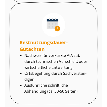
Rest­nut­zungs­dau­er-
Gutachten
Nachweis für verkürzte AfA z.B.
durch technischen Verschleiß oder
wirtschaftliche Entwertung.
Ortsbegehung durch Sach­ver­stän­
di­gen.
Ausführliche schriftliche
Abhandlung (ca. 30-50 Seiten)