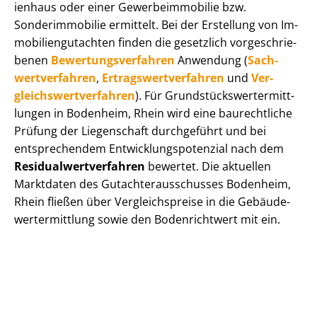
i­en­haus oder einer Ge­wer­be­im­mo­bi­lie bzw.
Sonderimmobilie ermittelt. Bei der Erstellung von Im­
mo­bi­li­en­gut­ach­ten finden die gesetzlich vor­ge­schrie­
be­nen
Be­wer­tungs­ver­fah­ren
Anwendung (
Sach­
wert­ver­fah­ren
,
Er­trags­wert­ver­fah­ren
und
Ver­
gleichs­wert­ver­fah­ren
). Für Grund­stücks­wert­ermitt­
lun­gen in Bodenheim, Rhein wird eine baurechtliche
Prüfung der Liegenschaft durchgeführt und bei
entsprechendem Ent­wick­lungs­po­ten­zi­al nach dem
Re­si­du­al­wert­ver­fah­ren
bewertet. Die aktuellen
Marktdaten des Gut­ach­ter­aus­schus­ses Bodenheim,
Rhein fließen über Ver­gleichs­prei­se in die Ge­bäu­de­
wert­ermitt­lung sowie den Bodenrichtwert mit ein.