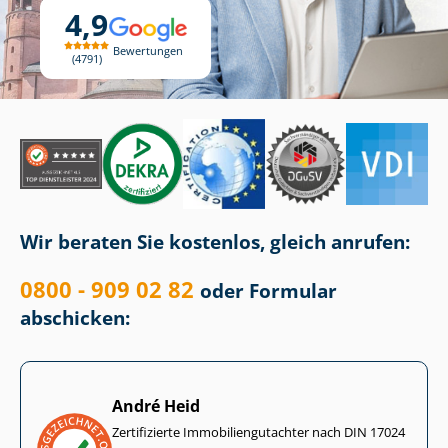
4,9
Bewertungen
4791
Wir beraten Sie kostenlos, gleich anrufen:
0800 - 909 02 82
oder Formular
abschicken:
André Heid
Zertifizierte Im­mo­bi­li­en­gut­ach­ter nach DIN 17024