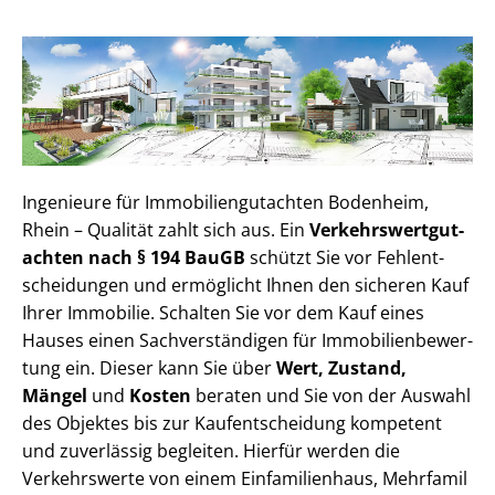
Ingenieure für Im­mo­bi­li­en­gut­ach­ten Bodenheim,
Rhein – Qualität zahlt sich aus. Ein
Ver­kehrs­wert­gut­
ach­ten nach § 194 BauGB
schützt Sie vor Fehl­ent­
schei­dun­gen und ermöglicht Ihnen den sicheren Kauf
Ihrer Immobilie. Schalten Sie vor dem Kauf eines
Hauses einen Sach­ver­stän­di­gen für Im­mo­bi­li­en­be­wer­
tung ein. Dieser kann Sie über
Wert, Zustand,
Mängel
und
Kosten
beraten und Sie von der Auswahl
des Objektes bis zur Kauf­ent­schei­dung kompetent
und zuverlässig begleiten. Hierfür werden die
Verkehrswerte von einem Einfamilienhaus, Mehr­fa­mi­l