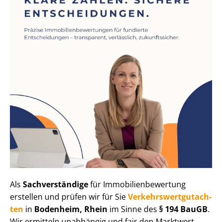
Als
Sachverständige
für Im­mo­bi­li­en­be­wer­tung
erstellen und prüfen wir für Sie
Ver­kehrs­wert­gut­ach­
ten
in
Bodenheim, Rhein
im Sinne des
§ 194 BauGB
.
Wir ermitteln unabhängig und fair den Marktwert