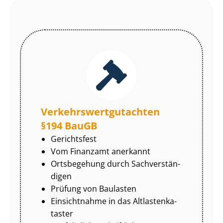
Ver­kehrs­wert­gut­ach­ten
§194 BauGB
Gerichtsfest
Vom Finanzamt anerkannt
Ortsbegehung durch Sach­ver­stän­
di­gen
Prüfung von Baulasten
Einsichtnahme in das Alt­las­ten­ka­
tas­ter