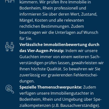
kümmern. Wir prüfen Ihre Immobilie in
Bodenheim, Rhein professionell und
informieren Sie über deren Wert, Zustand,
Mängel, Kosten und alle relevanten
rechtlichen Bestimmungen. Zudem
beantragen wir die Unterlagen auf Wunsch
für Sie.
Verlässliche Im­mo­bi­li­en­be­wer­tung durch
das Vier-Augen-Prinzip:
Indem wir unsere
Gutachten immer von einem weiteren Sach­
ver­stän­di­gen prüfen lassen, gewährleisten wir
Ihnen höchste Qualität. So bewahren wir Sie
zuverlässig vor gravierenden Fehl­ent­schei­
dun­gen.
Spezielle The­men­schwer­punk­te:
Zudem
verfügen unsere Im­mo­bi­li­en­gut­ach­ter in
Bodenheim, Rhein und Umgebung über Spe­
zi­al­kom­pe­ten­zen (z.B. Bau­sach­ver­stän­di­ge).