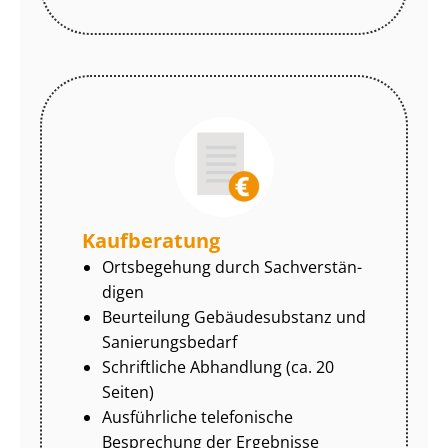
Kaufberatung
Ortsbegehung durch Sach­ver­stän­
di­gen
Beurteilung Gebäudesubstanz und
Sa­nie­rungs­be­darf
Schriftliche Abhandlung (ca. 20
Seiten)
Ausführliche telefonische
Besprechung der Ergebnisse