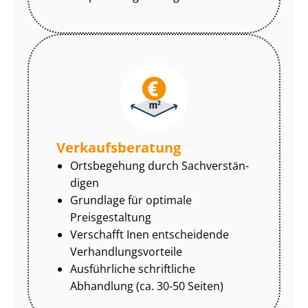
Ver­kaufs­be­ra­tung
Ortsbegehung durch Sach­ver­stän­
di­gen
Grundlage für optimale
Preisgestaltung
Verschafft Inen entscheidende
Ver­hand­lungs­vor­tei­le
Ausführliche schriftliche
Abhandlung (ca. 30-50 Seiten)