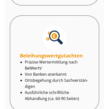
Be­lei­hungs­wert­gut­ach­ten
Präzise Wertermittlung nach
BelWertV
Von Banken anerkannt
Ortsbegehung durch Sach­ver­stän­
di­gen
Ausführliche schriftliche
Abhandlung (ca. 60-90 Seiten)