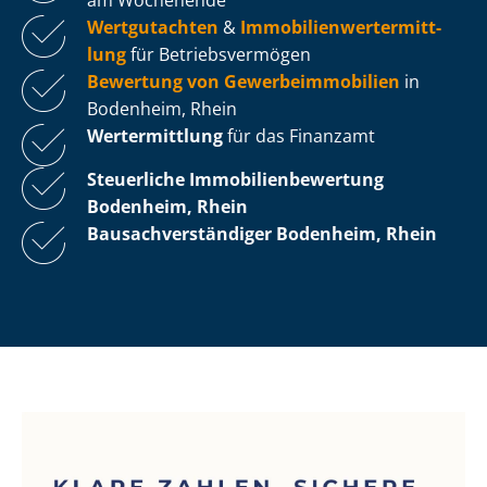
Wertgutachten
&
Im­mo­bi­li­en­wert­ermitt­
lung
für Be­triebs­ver­mö­gen
Bewertung von Ge­wer­be­im­mo­bi­li­en
in
Bodenheim, Rhein
Wertermittlung
für das Finanzamt
Steuerliche Im­mo­bi­li­en­be­wer­tung
Bodenheim, Rhein
Bau­sach­ver­stän­di­ger Bodenheim, Rhein