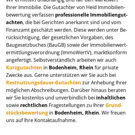
Ihrer Immobilie. Die Gutachter von Heid Im­mo­bi­li­en­
be­wer­tung verfassen
professionelle Im­mo­bi­li­en­gut­
ach­ten
, die bei Gerichten anerkannt sind und vom
Finanzamt geschätzt werden. Diese werden unter Be­
rück­sich­ti­gung, der gesetzlichen Vorgaben, des
Baugesetzbuches (BauGB) sowie der Im­mo­bi­li­en­wert­
ermitt­lungs­ver­ord­nung (ImmoWertV), marktkonform
angefertigt. Selbst­ver­ständ­lich arbeiten wir auch
Kurzgutachten
in
Bodenheim, Rhein
für private
Zwecke aus. Gerne unterstützen wir Sie auch bei
Rest­nut­zungs­dau­er-Gutachten
zur Anhebung Ihrer
möglichen Abschreibungen. Darüber hinaus beraten
wir Sie kostenlos und unverbindlich bei
inhaltlichen
sowie
rechtlichen
Fragestellungen zu Ihrer
Grund­
stücks­be­wer­tung
in
Bodenheim, Rhein
. Wir freuen
uns auf Ihre Kontaktaufnahme.