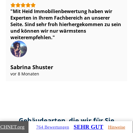
Mit Heid Im­mo­bi­li­en­be­wer­tung haben wir
Experten in Ihrem Fachbereich an unserer
Seite. Sind sehr froh hierhergekommen zu sein
und können wir nur wärmstens
weiterempfehlen.
Sabrina Shuster
vor 8 Monaten
Gebäudearten, die wir für Sie
SEHR GUT
ICHNET
.org
764 Bewertungen
Hinweise
bewerten