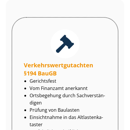
Ver­kehrs­wert­gut­ach­ten
§194 BauGB
Gerichtsfest
Vom Finanzamt anerkannt
Ortsbegehung durch Sach­ver­stän­
di­gen
Prüfung von Baulasten
Einsichtnahme in das Alt­las­ten­ka­
tas­ter