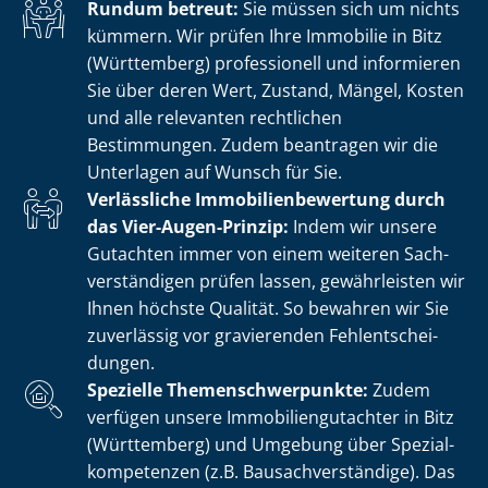
Rundum betreut:
Sie müssen sich um nichts
kümmern. Wir prüfen Ihre Immobilie in Bitz
(Württemberg) professionell und informieren
Sie über deren Wert, Zustand, Mängel, Kosten
und alle relevanten rechtlichen
Bestimmungen. Zudem beantragen wir die
Unterlagen auf Wunsch für Sie.
Verlässliche Im­mo­bi­li­en­be­wer­tung durch
das Vier-Augen-Prinzip:
Indem wir unsere
Gutachten immer von einem weiteren Sach­
ver­stän­di­gen prüfen lassen, gewährleisten wir
Ihnen höchste Qualität. So bewahren wir Sie
zuverlässig vor gravierenden Fehl­ent­schei­
dun­gen.
Spezielle The­men­schwer­punk­te:
Zudem
verfügen unsere Im­mo­bi­li­en­gut­ach­ter in Bitz
(Württemberg) und Umgebung über Spe­zi­al­
kom­pe­ten­zen (z.B. Bau­sach­ver­stän­di­ge). Das