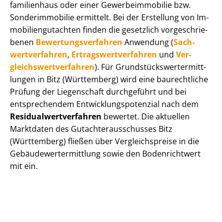
fa­mi­li­en­haus oder einer Ge­wer­be­im­mo­bi­lie bzw.
Sonderimmobilie ermittelt. Bei der Erstellung von Im­
mo­bi­li­en­gut­ach­ten finden die gesetzlich vor­ge­schrie­
be­nen
Be­wer­tungs­ver­fah­ren
Anwendung (
Sach­
wert­ver­fah­ren
,
Er­trags­wert­ver­fah­ren
und
Ver­
gleichs­wert­ver­fah­ren
). Für Grund­stücks­wert­ermitt­
lun­gen in Bitz (Württemberg) wird eine baurechtliche
Prüfung der Liegenschaft durchgeführt und bei
entsprechendem Ent­wick­lungs­po­ten­zi­al nach dem
Re­si­du­al­wert­ver­fah­ren
bewertet. Die aktuellen
Marktdaten des Gut­ach­ter­aus­schus­ses Bitz
(Württemberg) fließen über Ver­gleichs­prei­se in die
Ge­bäu­de­wert­ermitt­lung sowie den Bodenrichtwert
mit ein.