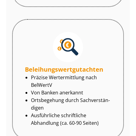
Be­lei­hungs­wert­gut­ach­ten
Präzise Wertermittlung nach
BelWertV
Von Banken anerkannt
Ortsbegehung durch Sach­ver­stän­
di­gen
Ausführliche schriftliche
Abhandlung (ca. 60-90 Seiten)