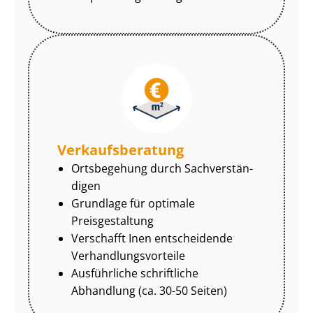
Ver­kaufs­be­ra­tung
Ortsbegehung durch Sach­ver­stän­
di­gen
Grundlage für optimale
Preisgestaltung
Verschafft Inen entscheidende
Ver­hand­lungs­vor­tei­le
Ausführliche schriftliche
Abhandlung (ca. 30-50 Seiten)