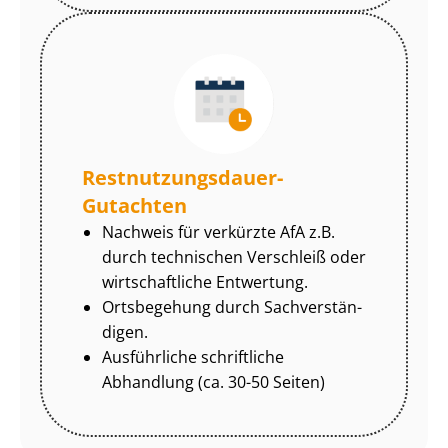
Rest­nut­zungs­dau­er-
Gutachten
Nachweis für verkürzte AfA z.B.
durch technischen Verschleiß oder
wirtschaftliche Entwertung.
Ortsbegehung durch Sach­ver­stän­
di­gen.
Ausführliche schriftliche
Abhandlung (ca. 30-50 Seiten)