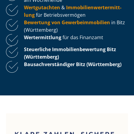
Wertgutachten
&
Im­mo­bi­li­en­wert­ermitt­
lung
für Be­triebs­ver­mö­gen
Bewertung von Ge­wer­be­im­mo­bi­li­en
in Bitz
(Württemberg)
Wertermittlung
für das Finanzamt
Steuerliche Im­mo­bi­li­en­be­wer­tung
Bitz
(Württemberg)
Bau­sach­ver­stän­di­ger Bitz (Württemberg)