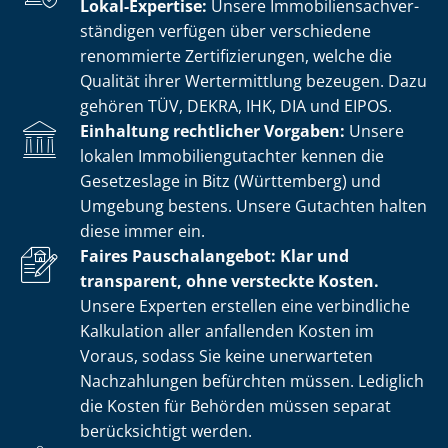
Lokal-Expertise:
Unsere Im­mo­bi­li­en­sach­ver­
stän­di­gen verfügen über verschiedene
renommierte Zer­ti­fi­zie­run­gen, welche die
Qualität ihrer Wertermittlung bezeugen. Dazu
gehören TÜV, DEKRA, IHK, DIA und EIPOS.
Einhaltung rechtlicher Vorgaben:
Unsere
lokalen Im­mo­bi­li­en­gut­ach­ter kennen die
Gesetzeslage in Bitz (Württemberg) und
Umgebung bestens. Unsere Gutachten halten
diese immer ein.
Faires Pauschalangebot: Klar und
transparent, ohne versteckte Kosten.
Unsere Experten erstellen eine verbindliche
Kalkulation aller anfallenden Kosten im
Voraus, sodass Sie keine unerwarteten
Nachzahlungen befürchten müssen. Lediglich
die Kosten für Behörden müssen separat
berücksichtigt werden.