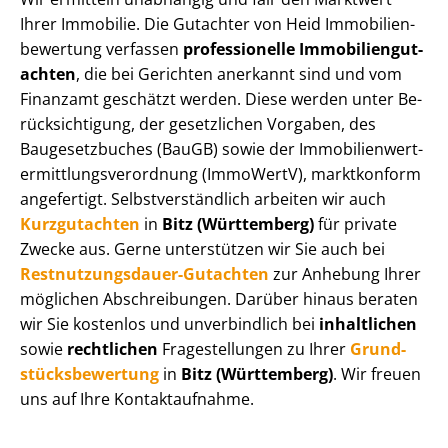
Ihrer Immobilie. Die Gutachter von Heid Im­mo­bi­li­en­
be­wer­tung verfassen
professionelle Im­mo­bi­li­en­gut­
ach­ten
, die bei Gerichten anerkannt sind und vom
Finanzamt geschätzt werden. Diese werden unter Be­
rück­sich­ti­gung, der gesetzlichen Vorgaben, des
Baugesetzbuches (BauGB) sowie der Im­mo­bi­li­en­wert­
ermitt­lungs­ver­ord­nung (ImmoWertV), marktkonform
angefertigt. Selbst­ver­ständ­lich arbeiten wir auch
Kurzgutachten
in
Bitz (Württemberg)
für private
Zwecke aus. Gerne unterstützen wir Sie auch bei
Rest­nut­zungs­dau­er-Gutachten
zur Anhebung Ihrer
möglichen Abschreibungen. Darüber hinaus beraten
wir Sie kostenlos und unverbindlich bei
inhaltlichen
sowie
rechtlichen
Fragestellungen zu Ihrer
Grund­
stücks­be­wer­tung
in
Bitz (Württemberg)
. Wir freuen
uns auf Ihre Kontaktaufnahme.