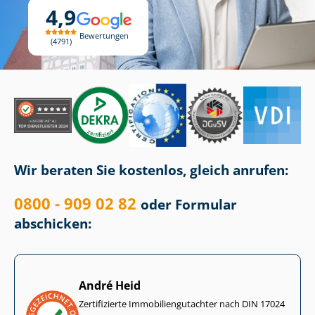
4,9
Bewertungen
4791
Wir beraten Sie kostenlos, gleich anrufen:
0800 - 909 02 82
oder Formular
abschicken:
André Heid
Zertifizierte Im­mo­bi­li­en­gut­ach­ter nach DIN 17024