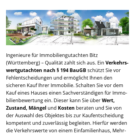
Ingenieure für Im­mo­bi­li­en­gut­ach­ten Bitz
(Württemberg) – Qualität zahlt sich aus. Ein
Ver­kehrs­
wert­gut­ach­ten nach § 194 BauGB
schützt Sie vor
Fehl­ent­schei­dun­gen und ermöglicht Ihnen den
sicheren Kauf Ihrer Immobilie. Schalten Sie vor dem
Kauf eines Hauses einen Sach­ver­stän­di­gen für Im­mo­
bi­li­en­be­wer­tung ein. Dieser kann Sie über
Wert,
Zustand, Mängel
und
Kosten
beraten und Sie von
der Auswahl des Objektes bis zur Kauf­ent­schei­dung
kompetent und zuverlässig begleiten. Hierfür werden
die Verkehrswerte von einem Einfamilienhaus, Mehr­