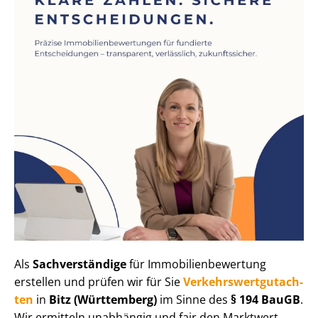
Als
Sachverständige
für Im­mo­bi­li­en­be­wer­tung
erstellen und prüfen wir für Sie
Ver­kehrs­wert­gut­ach­
ten
in
Bitz (Württemberg)
im Sinne des
§ 194 BauGB
.
Wir ermitteln unabhängig und fair den Marktwert