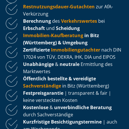
Rest­nut­zungs­dau­er-Gutachten
zur AfA-
Verkürzung
Berechnung
des
Verkehrswertes
bei
Erbschaft
und
Scheidung
Immobilien-Kaufberatung
in Bitz
(Württemberg) & Umgebung
Zertifizierte
Im­mo­bi­li­en­gut­ach­ter
nach DIN
17024 von TÜV, DEKRA, IHK, DIA und EIPOS
Unabhängige
&
neutrale
Ermittlung des
Marktwertes
Öffentlich bestellte & vereidigte
Sachverständige
in Bitz (Württemberg)
Fest­preis­ga­ran­tie
| transparent & fair |
keine versteckten Kosten
Kostenlose
&
unverbindliche Beratung
durch Sachverständige
Kurzfristige Be­sich­ti­gungs­ter­mi­ne
| auch
am Wochenende