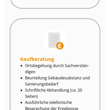
Kaufberatung
Ortsbegehung durch Sach­ver­stän­
di­gen
Beurteilung Gebäudesubstanz und
Sa­nie­rungs­be­darf
Schriftliche Abhandlung (ca. 20
Seiten)
Ausführliche telefonische
Besprechung der Ergebnisse