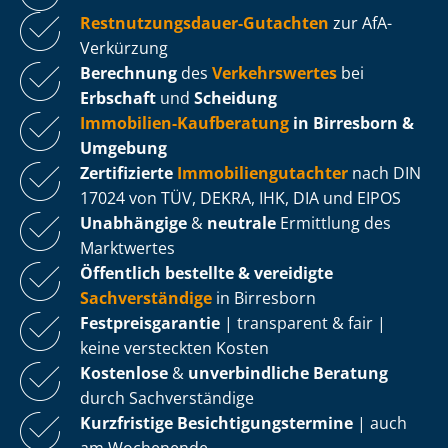
Rest­nut­zungs­dau­er-Gutachten
zur AfA-
Verkürzung
Berechnung
des
Verkehrswertes
bei
Erbschaft
und
Scheidung
Immobilien-Kaufberatung
in Birresborn &
Umgebung
Zertifizierte
Im­mo­bi­li­en­gut­ach­ter
nach DIN
17024 von TÜV, DEKRA, IHK, DIA und EIPOS
Unabhängige
&
neutrale
Ermittlung des
Marktwertes
Öffentlich bestellte & vereidigte
Sachverständige
in Birresborn
Fest­preis­ga­ran­tie
| transparent & fair |
keine versteckten Kosten
Kostenlose
&
unverbindliche Beratung
durch Sachverständige
Kurzfristige Be­sich­ti­gungs­ter­mi­ne
| auch
am Wochenende