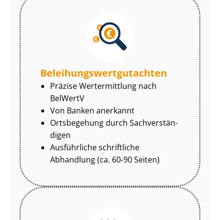
Be­lei­hungs­wert­gut­ach­ten
Präzise Wertermittlung nach
BelWertV
Von Banken anerkannt
Ortsbegehung durch Sach­ver­stän­
di­gen
Ausführliche schriftliche
Abhandlung (ca. 60-90 Seiten)