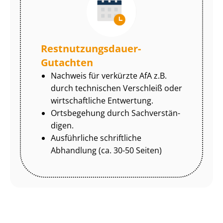
Rest­nut­zungs­dau­er-
Gutachten
Nachweis für verkürzte AfA z.B.
durch technischen Verschleiß oder
wirtschaftliche Entwertung.
Ortsbegehung durch Sach­ver­stän­
di­gen.
Ausführliche schriftliche
Abhandlung (ca. 30-50 Seiten)