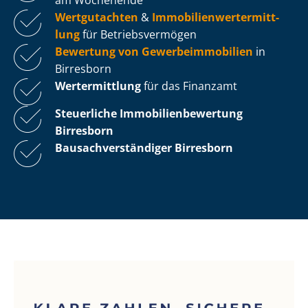
Wertgutachten
&
Im­mo­bi­li­en­wert­ermitt­
lung
für Be­triebs­ver­mö­gen
Bewertung von Ge­wer­be­im­mo­bi­li­en
in
Birresborn
Wertermittlung
für das Finanzamt
Steuerliche Im­mo­bi­li­en­be­wer­tung
Birresborn
Bau­sach­ver­stän­di­ger Birresborn