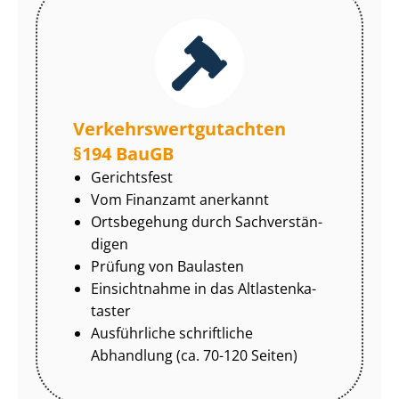
Ver­kehrs­wert­gut­ach­ten
§194 BauGB
Gerichtsfest
Vom Finanzamt anerkannt
Ortsbegehung durch Sach­ver­stän­
di­gen
Prüfung von Baulasten
Einsichtnahme in das Alt­las­ten­ka­
tas­ter
Ausführliche schriftliche
Abhandlung (ca. 70-120 Seiten)