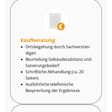
Kaufberatung
Ortsbegehung durch Sach­ver­stän­
di­gen
Beurteilung Gebäudesubstanz und
Sa­nie­rungs­be­darf
Schriftliche Abhandlung (ca. 20
Seiten)
Ausführliche telefonische
Besprechung der Ergebnisse