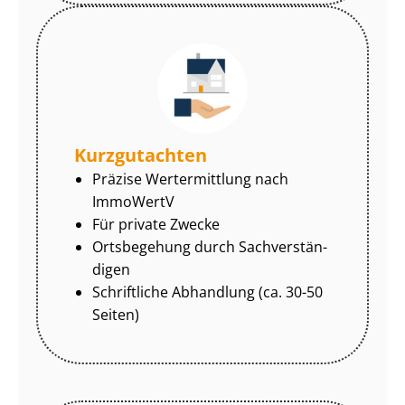
Kurzgutachten
Präzise Wertermittlung nach
ImmoWertV
Für private Zwecke
Ortsbegehung durch Sach­ver­stän­
di­gen
Schriftliche Abhandlung (ca. 30-50
Seiten)