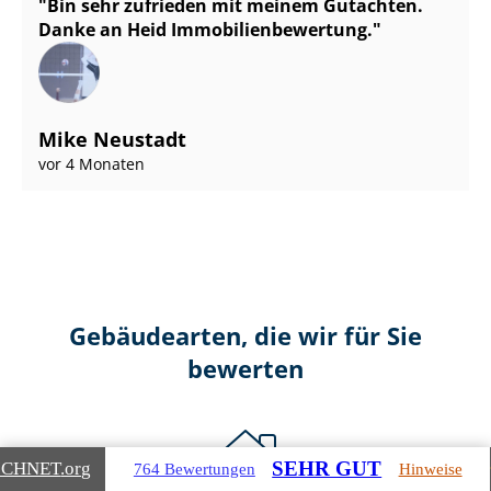
Bin sehr zufrieden mit meinem Gutachten.
Danke an Heid Im­mo­bi­li­en­be­wer­tung.
Mike Neustadt
vor 4 Monaten
Gebäudearten, die wir für Sie
bewerten
SEHR GUT
ICHNET
.org
764 Bewertungen
Hinweise