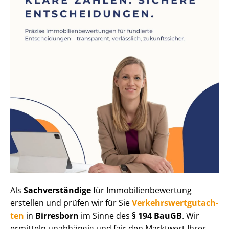
Als
Sachverständige
für Im­mo­bi­li­en­be­wer­tung
erstellen und prüfen wir für Sie
Ver­kehrs­wert­gut­ach­
ten
in
Birresborn
im Sinne des
§ 194 BauGB
. Wir
ermitteln unabhängig und fair den Marktwert Ihrer