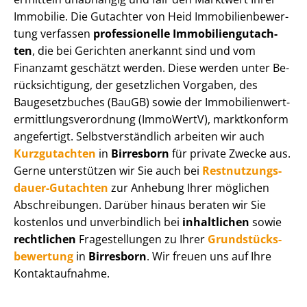
Immobilie. Die Gutachter von Heid Im­mo­bi­li­en­be­wer­
tung verfassen
professionelle Im­mo­bi­li­en­gut­ach­
ten
, die bei Gerichten anerkannt sind und vom
Finanzamt geschätzt werden. Diese werden unter Be­
rück­sich­ti­gung, der gesetzlichen Vorgaben, des
Baugesetzbuches (BauGB) sowie der Im­mo­bi­li­en­wert­
ermitt­lungs­ver­ord­nung (ImmoWertV), marktkonform
angefertigt. Selbst­ver­ständ­lich arbeiten wir auch
Kurzgutachten
in
Birresborn
für private Zwecke aus.
Gerne unterstützen wir Sie auch bei
Rest­nut­zungs­
dau­er-Gutachten
zur Anhebung Ihrer möglichen
Abschreibungen. Darüber hinaus beraten wir Sie
kostenlos und unverbindlich bei
inhaltlichen
sowie
rechtlichen
Fragestellungen zu Ihrer
Grund­stücks­
be­wer­tung
in
Birresborn
. Wir freuen uns auf Ihre
Kontaktaufnahme.