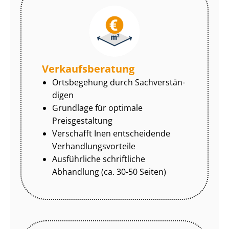
Ver­kaufs­be­ra­tung
Ortsbegehung durch Sach­ver­stän­
di­gen
Grundlage für optimale
Preisgestaltung
Verschafft Inen entscheidende
Ver­hand­lungs­vor­tei­le
Ausführliche schriftliche
Abhandlung (ca. 30-50 Seiten)