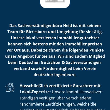
Das Sach­ver­stän­di­gen­bü­ro Heid ist mit seinem
Team für Birresborn und Umgebung für sie tätig.
Unsere lokal versierten Im­mo­bi­li­en­gut­ach­ter
kennen sich bestens mit den Im­mo­bi­li­en­prei­sen
vor Ort aus. Dabei zeichnen die folgenden Punkte
unser Angebot für Sie aus: Wir sind zudem Mitglied
beim Deutschen Gutachter & Sach­ver­stän­di­gen­
ver­band sowie Fördermitglied beim Verein
deutscher Ingenieure.
Ausschließlich zertifizierte Gutachter mit
Lokal-Expertise:
Unsere Im­mo­bi­li­en­sach­ver­
stän­di­gen verfügen über verschiedene
renommierte Zer­ti­fi­zie­run­gen, welche die