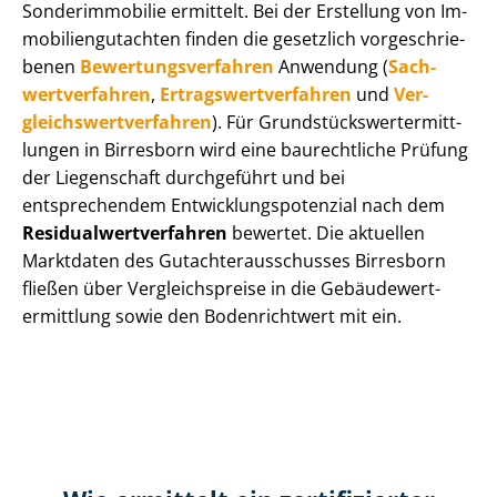
Sonderimmobilie ermittelt. Bei der Erstellung von Im­
mo­bi­li­en­gut­ach­ten finden die gesetzlich vor­ge­schrie­
be­nen
Be­wer­tungs­ver­fah­ren
Anwendung (
Sach­
wert­ver­fah­ren
,
Er­trags­wert­ver­fah­ren
und
Ver­
gleichs­wert­ver­fah­ren
). Für Grund­stücks­wert­ermitt­
lun­gen in Birresborn wird eine baurechtliche Prüfung
der Liegenschaft durchgeführt und bei
entsprechendem Ent­wick­lungs­po­ten­zi­al nach dem
Re­si­du­al­wert­ver­fah­ren
bewertet. Die aktuellen
Marktdaten des Gut­ach­ter­aus­schus­ses Birresborn
fließen über Ver­gleichs­prei­se in die Ge­bäu­de­wert­
ermitt­lung sowie den Bodenrichtwert mit ein.