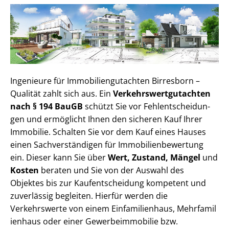
Ingenieure für Im­mo­bi­li­en­gut­ach­ten Birresborn –
Qualität zahlt sich aus. Ein
Ver­kehrs­wert­gut­ach­ten
nach § 194 BauGB
schützt Sie vor Fehl­ent­schei­dun­
gen und ermöglicht Ihnen den sicheren Kauf Ihrer
Immobilie. Schalten Sie vor dem Kauf eines Hauses
einen Sach­ver­stän­di­gen für Im­mo­bi­li­en­be­wer­tung
ein. Dieser kann Sie über
Wert, Zustand, Mängel
und
Kosten
beraten und Sie von der Auswahl des
Objektes bis zur Kauf­ent­schei­dung kompetent und
zuverlässig begleiten. Hierfür werden die
Verkehrswerte von einem Einfamilienhaus, Mehr­fa­mi­l
i­en­haus oder einer Ge­wer­be­im­mo­bi­lie bzw.