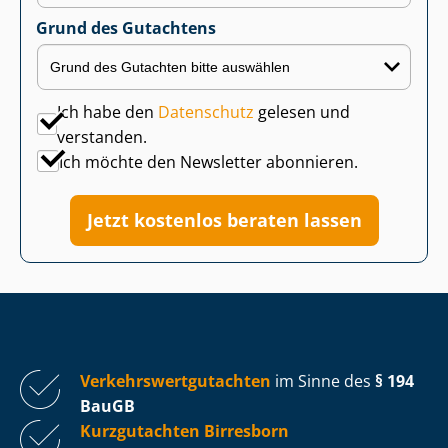
Grund des Gutachtens
Ich habe den
Datenschutz
gelesen und
verstanden.
Ich möchte den Newsletter abonnieren.
Jetzt kostenlos beraten lassen
Ver­kehrs­wert­gut­ach­ten
im Sinne des
§ 194
BauGB
Kurzgutachten Birresborn