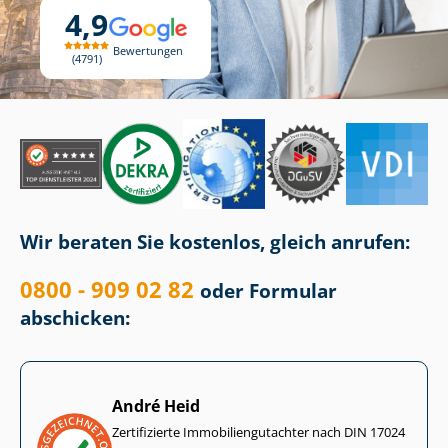
4,9
Bewertungen
4791
Wir beraten Sie kostenlos, gleich anrufen:
0800 - 909 02 82
oder Formular
abschicken:
André Heid
Zertifizierte Im­mo­bi­li­en­gut­ach­ter nach DIN 17024