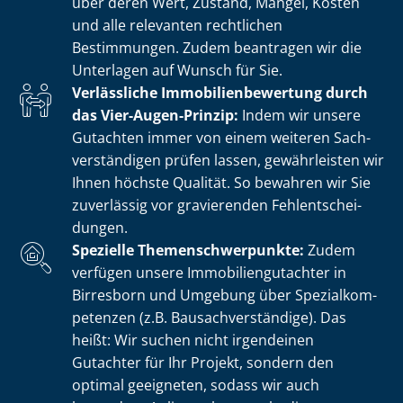
über deren Wert, Zustand, Mängel, Kosten
und alle relevanten rechtlichen
Bestimmungen. Zudem beantragen wir die
Unterlagen auf Wunsch für Sie.
Verlässliche Im­mo­bi­li­en­be­wer­tung durch
das Vier-Augen-Prinzip:
Indem wir unsere
Gutachten immer von einem weiteren Sach­
ver­stän­di­gen prüfen lassen, gewährleisten wir
Ihnen höchste Qualität. So bewahren wir Sie
zuverlässig vor gravierenden Fehl­ent­schei­
dun­gen.
Spezielle The­men­schwer­punk­te:
Zudem
verfügen unsere Im­mo­bi­li­en­gut­ach­ter in
Birresborn und Umgebung über Spe­zi­al­kom­
pe­ten­zen (z.B. Bau­sach­ver­stän­di­ge). Das
heißt: Wir suchen nicht irgendeinen
Gutachter für Ihr Projekt, sondern den
optimal geeigneten, sodass wir auch