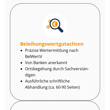
Be­lei­hungs­wert­gut­ach­ten
Präzise Wertermittlung nach
BelWertV
Von Banken anerkannt
Ortsbegehung durch Sach­ver­stän­
di­gen
Ausführliche schriftliche
Abhandlung (ca. 60-90 Seiten)