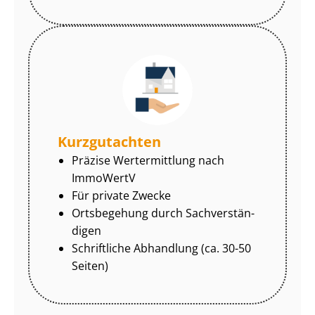
Kurzgutachten
Präzise Wertermittlung nach
ImmoWertV
Für private Zwecke
Ortsbegehung durch Sach­ver­stän­
di­gen
Schriftliche Abhandlung (ca. 30-50
Seiten)