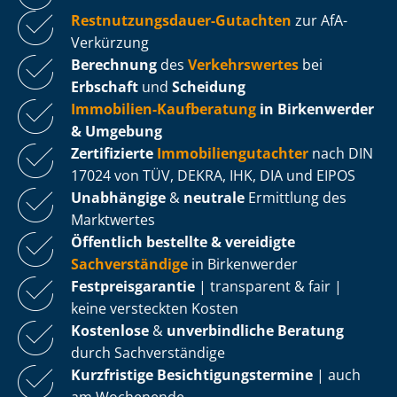
Rest­nut­zungs­dau­er-Gutachten
zur AfA-
Verkürzung
Berechnung
des
Verkehrswertes
bei
Erbschaft
und
Scheidung
Immobilien-Kaufberatung
in Birkenwerder
& Umgebung
Zertifizierte
Im­mo­bi­li­en­gut­ach­ter
nach DIN
17024 von TÜV, DEKRA, IHK, DIA und EIPOS
Unabhängige
&
neutrale
Ermittlung des
Marktwertes
Öffentlich bestellte & vereidigte
Sachverständige
in Birkenwerder
Fest­preis­ga­ran­tie
| transparent & fair |
keine versteckten Kosten
Kostenlose
&
unverbindliche Beratung
durch Sachverständige
Kurzfristige Be­sich­ti­gungs­ter­mi­ne
| auch
am Wochenende