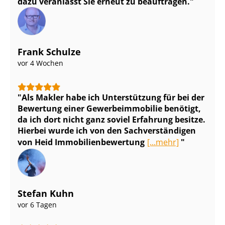
dazu veranlasst Sie erneut zu beauftragen.
Frank Schulze
vor 4 Wochen
Als Makler habe ich Unterstützung für bei der
Bewertung einer Ge­wer­be­im­mo­bi­lie benötigt,
da ich dort nicht ganz soviel Erfahrung besitze.
Hierbei wurde ich von den Sach­ver­stän­di­gen
von Heid Im­mo­bi­li­en­be­wer­tung
[...mehr]
Stefan Kuhn
vor 6 Tagen