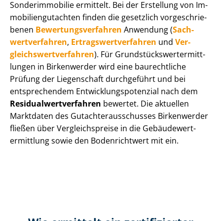
Sonderimmobilie ermittelt. Bei der Erstellung von Im­
mo­bi­li­en­gut­ach­ten finden die gesetzlich vor­ge­schrie­
be­nen
Be­wer­tungs­ver­fah­ren
Anwendung (
Sach­
wert­ver­fah­ren
,
Er­trags­wert­ver­fah­ren
und
Ver­
gleichs­wert­ver­fah­ren
). Für Grund­stücks­wert­ermitt­
lun­gen in Birkenwerder wird eine baurechtliche
Prüfung der Liegenschaft durchgeführt und bei
entsprechendem Ent­wick­lungs­po­ten­zi­al nach dem
Re­si­du­al­wert­ver­fah­ren
bewertet. Die aktuellen
Marktdaten des Gut­ach­ter­aus­schus­ses Birkenwerder
fließen über Ver­gleichs­prei­se in die Ge­bäu­de­wert­
ermitt­lung sowie den Bodenrichtwert mit ein.