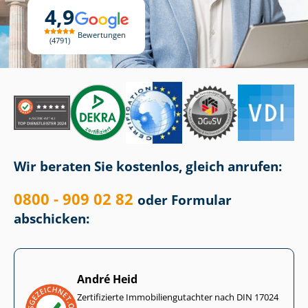
4,9
Bewertungen
4791
Wir beraten Sie kostenlos, gleich anrufen:
0800 - 909 02 82
oder Formular
abschicken:
André Heid
Zertifizierte Im­mo­bi­li­en­gut­ach­ter nach DIN 17024