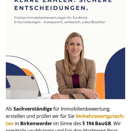
Als
Sachverständige
für Im­mo­bi­li­en­be­wer­tung
erstellen und prüfen wir für Sie
Ver­kehrs­wert­gut­ach­
ten
in
Birkenwerder
im Sinne des
§ 194 BauGB
. Wir
ermitteln unabhängig und fair den Marktwert Ihrer