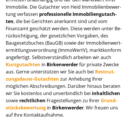
Immobilie. Die Gutachter von Heid Im­mo­bi­li­en­be­wer­
tung verfassen
professionelle Im­mo­bi­li­en­gut­ach­
ten
, die bei Gerichten anerkannt sind und vom
Finanzamt geschätzt werden. Diese werden unter Be­
rück­sich­ti­gung, der gesetzlichen Vorgaben, des
Baugesetzbuches (BauGB) sowie der Im­mo­bi­li­en­wert­
ermitt­lungs­ver­ord­nung (ImmoWertV), marktkonform
angefertigt. Selbst­ver­ständ­lich arbeiten wir auch
Kurzgutachten
in
Birkenwerder
für private Zwecke
aus. Gerne unterstützen wir Sie auch bei
Rest­nut­
zungs­dau­er-Gutachten
zur Anhebung Ihrer
möglichen Abschreibungen. Darüber hinaus beraten
wir Sie kostenlos und unverbindlich bei
inhaltlichen
sowie
rechtlichen
Fragestellungen zu Ihrer
Grund­
stücks­be­wer­tung
in
Birkenwerder
. Wir freuen uns
auf Ihre Kontaktaufnahme.