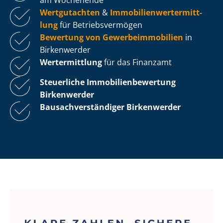
Wertgutachten
&
Im­mo­bi­li­en­wert­ermitt­
lung
für Be­triebs­ver­mö­gen
Bewertung von Ge­wer­be­im­mo­bi­li­en
in
Birkenwerder
Wertermittlung
für das Finanzamt
Steuerliche Im­mo­bi­li­en­be­wer­tung
Birkenwerder
Bau­sach­ver­stän­di­ger Birkenwerder