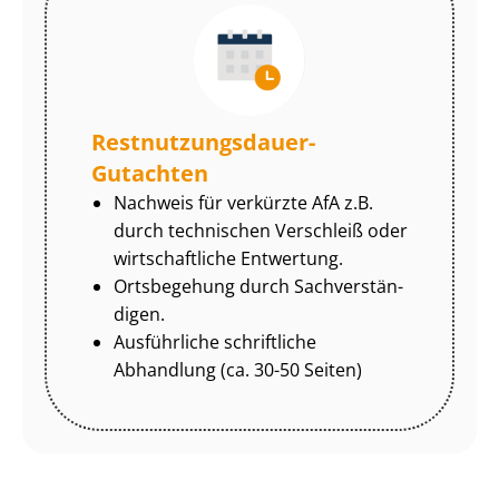
Rest­nut­zungs­dau­er-
Gutachten
Nachweis für verkürzte AfA z.B.
durch technischen Verschleiß oder
wirtschaftliche Entwertung.
Ortsbegehung durch Sach­ver­stän­
di­gen.
Ausführliche schriftliche
Abhandlung (ca. 30-50 Seiten)