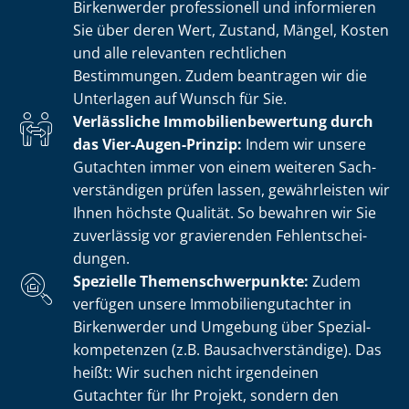
Birkenwerder professionell und informieren
Sie über deren Wert, Zustand, Mängel, Kosten
und alle relevanten rechtlichen
Bestimmungen. Zudem beantragen wir die
Unterlagen auf Wunsch für Sie.
Verlässliche Im­mo­bi­li­en­be­wer­tung durch
das Vier-Augen-Prinzip:
Indem wir unsere
Gutachten immer von einem weiteren Sach­
ver­stän­di­gen prüfen lassen, gewährleisten wir
Ihnen höchste Qualität. So bewahren wir Sie
zuverlässig vor gravierenden Fehl­ent­schei­
dun­gen.
Spezielle The­men­schwer­punk­te:
Zudem
verfügen unsere Im­mo­bi­li­en­gut­ach­ter in
Birkenwerder und Umgebung über Spe­zi­al­
kom­pe­ten­zen (z.B. Bau­sach­ver­stän­di­ge). Das
heißt: Wir suchen nicht irgendeinen
Gutachter für Ihr Projekt, sondern den