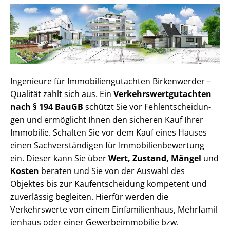
Ingenieure für Im­mo­bi­li­en­gut­ach­ten Birkenwerder –
Qualität zahlt sich aus. Ein
Ver­kehrs­wert­gut­ach­ten
nach § 194 BauGB
schützt Sie vor Fehl­ent­schei­dun­
gen und ermöglicht Ihnen den sicheren Kauf Ihrer
Immobilie. Schalten Sie vor dem Kauf eines Hauses
einen Sach­ver­stän­di­gen für Im­mo­bi­li­en­be­wer­tung
ein. Dieser kann Sie über
Wert, Zustand, Mängel
und
Kosten
beraten und Sie von der Auswahl des
Objektes bis zur Kauf­ent­schei­dung kompetent und
zuverlässig begleiten. Hierfür werden die
Verkehrswerte von einem Einfamilienhaus, Mehr­fa­mi­l
i­en­haus oder einer Ge­wer­be­im­mo­bi­lie bzw.