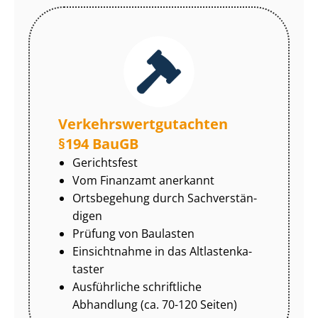
Ver­kehrs­wert­gut­ach­ten
§194 BauGB
Gerichtsfest
Vom Finanzamt anerkannt
Ortsbegehung durch Sach­ver­stän­
di­gen
Prüfung von Baulasten
Einsichtnahme in das Alt­las­ten­ka­
tas­ter
Ausführliche schriftliche
Abhandlung (ca. 70-120 Seiten)