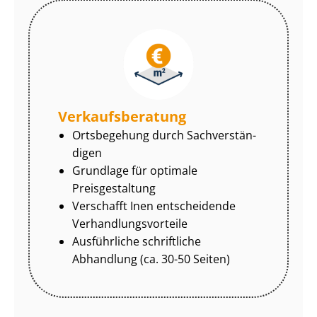
Ver­kaufs­be­ra­tung
Ortsbegehung durch Sach­ver­stän­
di­gen
Grundlage für optimale
Preisgestaltung
Verschafft Inen entscheidende
Ver­hand­lungs­vor­tei­le
Ausführliche schriftliche
Abhandlung (ca. 30-50 Seiten)