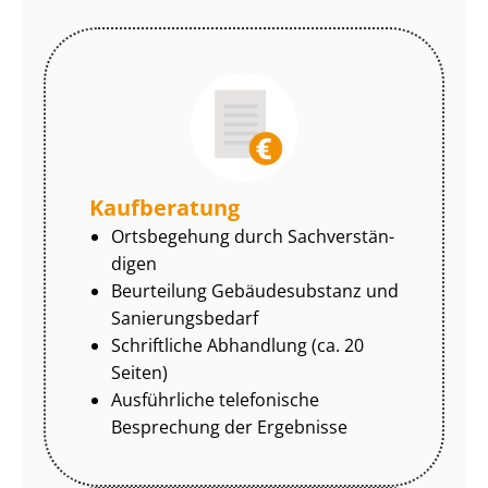
Kaufberatung
Ortsbegehung durch Sach­ver­stän­
di­gen
Beurteilung Gebäudesubstanz und
Sa­nie­rungs­be­darf
Schriftliche Abhandlung (ca. 20
Seiten)
Ausführliche telefonische
Besprechung der Ergebnisse