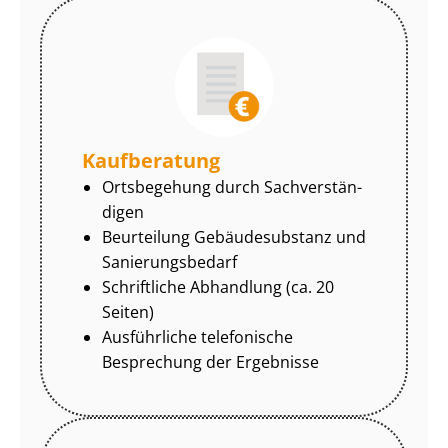
Kaufberatung
Ortsbegehung durch Sach­ver­stän­
di­gen
Beurteilung Gebäudesubstanz und
Sa­nie­rungs­be­darf
Schriftliche Abhandlung (ca. 20
Seiten)
Ausführliche telefonische
Besprechung der Ergebnisse