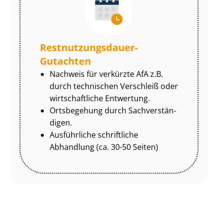
Rest­nut­zungs­dau­er-
Gutachten
Nachweis für verkürzte AfA z.B.
durch technischen Verschleiß oder
wirtschaftliche Entwertung.
Ortsbegehung durch Sach­ver­stän­
di­gen.
Ausführliche schriftliche
Abhandlung (ca. 30-50 Seiten)