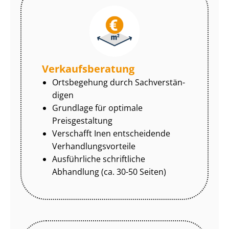
Ver­kaufs­be­ra­tung
Ortsbegehung durch Sach­ver­stän­
di­gen
Grundlage für optimale
Preisgestaltung
Verschafft Inen entscheidende
Ver­hand­lungs­vor­tei­le
Ausführliche schriftliche
Abhandlung (ca. 30-50 Seiten)