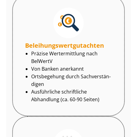
Be­lei­hungs­wert­gut­ach­ten
Präzise Wertermittlung nach
BelWertV
Von Banken anerkannt
Ortsbegehung durch Sach­ver­stän­
di­gen
Ausführliche schriftliche
Abhandlung (ca. 60-90 Seiten)