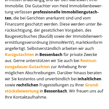
Immobilie. Die Gutachter von Heid Im­mo­bi­li­en­be­wer­
tung verfassen
professionelle Im­mo­bi­li­en­gut­ach­
ten
, die bei Gerichten anerkannt sind und vom
Finanzamt geschätzt werden. Diese werden unter Be­
rück­sich­ti­gung, der gesetzlichen Vorgaben, des
Baugesetzbuches (BauGB) sowie der Im­mo­bi­li­en­wert­
ermitt­lungs­ver­ord­nung (ImmoWertV), marktkonform
angefertigt. Selbst­ver­ständ­lich arbeiten wir auch
Kurzgutachten
in
Bessenbach
für private Zwecke
aus. Gerne unterstützen wir Sie auch bei
Rest­nut­
zungs­dau­er-Gutachten
zur Anhebung Ihrer
möglichen Abschreibungen. Darüber hinaus beraten
wir Sie kostenlos und unverbindlich bei
inhaltlichen
sowie
rechtlichen
Fragestellungen zu Ihrer
Grund­
stücks­be­wer­tung
in
Bessenbach
. Wir freuen uns auf
Ihre Kontaktaufnahme.