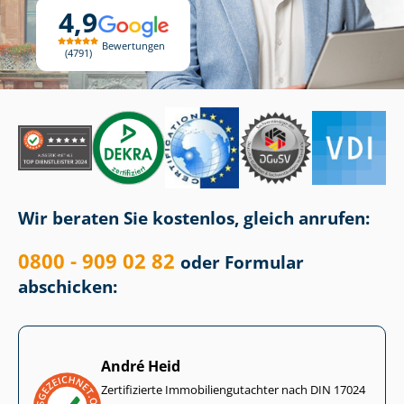
4,9
Bewertungen
4791
Wir beraten Sie kostenlos, gleich anrufen:
0800 - 909 02 82
oder Formular
abschicken:
André Heid
Zertifizierte Im­mo­bi­li­en­gut­ach­ter nach DIN 17024