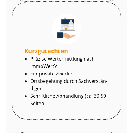
Kurzgutachten
Präzise Wertermittlung nach
ImmoWertV
Für private Zwecke
Ortsbegehung durch Sach­ver­stän­
di­gen
Schriftliche Abhandlung (ca. 30-50
Seiten)