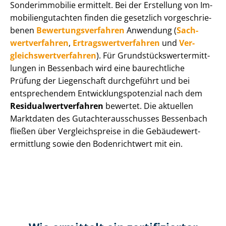
Sonderimmobilie ermittelt. Bei der Erstellung von Im­
mo­bi­li­en­gut­ach­ten finden die gesetzlich vor­ge­schrie­
be­nen
Be­wer­tungs­ver­fah­ren
Anwendung (
Sach­
wert­ver­fah­ren
,
Er­trags­wert­ver­fah­ren
und
Ver­
gleichs­wert­ver­fah­ren
). Für Grund­stücks­wert­ermitt­
lun­gen in Bessenbach wird eine baurechtliche
Prüfung der Liegenschaft durchgeführt und bei
entsprechendem Ent­wick­lungs­po­ten­zi­al nach dem
Re­si­du­al­wert­ver­fah­ren
bewertet. Die aktuellen
Marktdaten des Gut­ach­ter­aus­schus­ses Bessenbach
fließen über Ver­gleichs­prei­se in die Ge­bäu­de­wert­
ermitt­lung sowie den Bodenrichtwert mit ein.