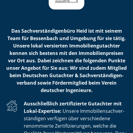
Das Sach­ver­stän­di­gen­bü­ro Heid ist mit seinem
Team für Bessenbach und Umgebung für sie tätig.
Unsere lokal versierten Im­mo­bi­li­en­gut­ach­ter
kennen sich bestens mit den Im­mo­bi­li­en­prei­sen
vor Ort aus. Dabei zeichnen die folgenden Punkte
unser Angebot für Sie aus: Wir sind zudem Mitglied
beim Deutschen Gutachter & Sach­ver­stän­di­gen­
ver­band sowie Fördermitglied beim Verein
deutscher Ingenieure.
Ausschließlich zertifizierte Gutachter mit
Lokal-Expertise:
Unsere Im­mo­bi­li­en­sach­ver­
stän­di­gen verfügen über verschiedene
renommierte Zer­ti­fi­zie­run­gen, welche die