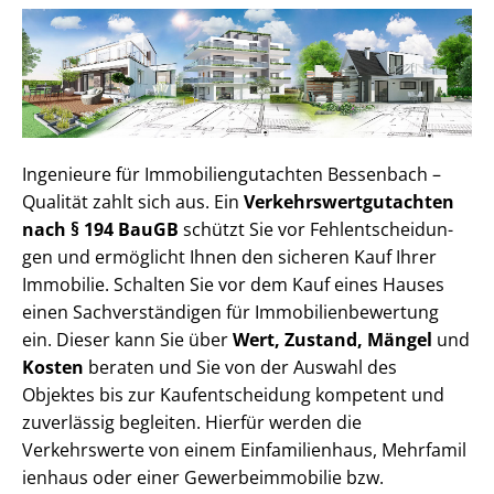
Ingenieure für Im­mo­bi­li­en­gut­ach­ten Bessenbach –
Qualität zahlt sich aus. Ein
Ver­kehrs­wert­gut­ach­ten
nach § 194 BauGB
schützt Sie vor Fehl­ent­schei­dun­
gen und ermöglicht Ihnen den sicheren Kauf Ihrer
Immobilie. Schalten Sie vor dem Kauf eines Hauses
einen Sach­ver­stän­di­gen für Im­mo­bi­li­en­be­wer­tung
ein. Dieser kann Sie über
Wert, Zustand, Mängel
und
Kosten
beraten und Sie von der Auswahl des
Objektes bis zur Kauf­ent­schei­dung kompetent und
zuverlässig begleiten. Hierfür werden die
Verkehrswerte von einem Einfamilienhaus, Mehr­fa­mi­l
i­en­haus oder einer Ge­wer­be­im­mo­bi­lie bzw.