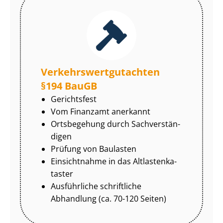
Ver­kehrs­wert­gut­ach­ten
§194 BauGB
Gerichtsfest
Vom Finanzamt anerkannt
Ortsbegehung durch Sach­ver­stän­
di­gen
Prüfung von Baulasten
Einsichtnahme in das Alt­las­ten­ka­
tas­ter
Ausführliche schriftliche
Abhandlung (ca. 70-120 Seiten)