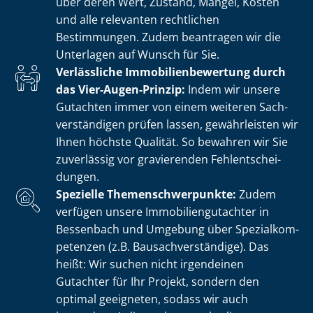
über deren Wert, Zustand, Mängel, Kosten
und alle relevanten rechtlichen
Bestimmungen. Zudem beantragen wir die
Unterlagen auf Wunsch für Sie.
Verlässliche Im­mo­bi­li­en­be­wer­tung durch
das Vier-Augen-Prinzip:
Indem wir unsere
Gutachten immer von einem weiteren Sach­
ver­stän­di­gen prüfen lassen, gewährleisten wir
Ihnen höchste Qualität. So bewahren wir Sie
zuverlässig vor gravierenden Fehl­ent­schei­
dun­gen.
Spezielle The­men­schwer­punk­te:
Zudem
verfügen unsere Im­mo­bi­li­en­gut­ach­ter in
Bessenbach und Umgebung über Spe­zi­al­kom­
pe­ten­zen (z.B. Bau­sach­ver­stän­di­ge). Das
heißt: Wir suchen nicht irgendeinen
Gutachter für Ihr Projekt, sondern den
optimal geeigneten, sodass wir auch