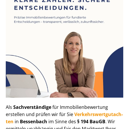
Als
Sachverständige
für Im­mo­bi­li­en­be­wer­tung
erstellen und prüfen wir für Sie
Ver­kehrs­wert­gut­ach­
ten
in
Bessenbach
im Sinne des
§ 194 BauGB
. Wir
ermitteln unabhängig und fair den Marktwert Ihrer