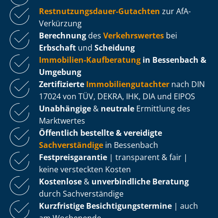
Rest­nut­zungs­dau­er-Gutachten
zur AfA-
Verkürzung
Berechnung
des
Verkehrswertes
bei
Erbschaft
und
Scheidung
Immobilien-Kaufberatung
in Bessenbach &
Umgebung
Zertifizierte
Im­mo­bi­li­en­gut­ach­ter
nach DIN
17024 von TÜV, DEKRA, IHK, DIA und EIPOS
Unabhängige
&
neutrale
Ermittlung des
Marktwertes
Öffentlich bestellte & vereidigte
Sachverständige
in Bessenbach
Fest­preis­ga­ran­tie
| transparent & fair |
keine versteckten Kosten
Kostenlose
&
unverbindliche Beratung
durch Sachverständige
Kurzfristige Be­sich­ti­gungs­ter­mi­ne
| auch
am Wochenende