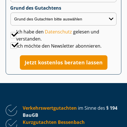
Grund des Gutachtens
Ich habe den
Datenschutz
gelesen und
verstanden.
Ich möchte den Newsletter abonnieren.
Jetzt kostenlos beraten lassen
Ver­kehrs­wert­gut­ach­ten
im Sinne des
§ 194
BauGB
Kurzgutachten Bessenbach