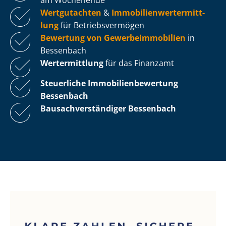
Wertgutachten
&
Im­mo­bi­li­en­wert­ermitt­
lung
für Be­triebs­ver­mö­gen
Bewertung von Ge­wer­be­im­mo­bi­li­en
in
Bessenbach
Wertermittlung
für das Finanzamt
Steuerliche Im­mo­bi­li­en­be­wer­tung
Bessenbach
Bau­sach­ver­stän­di­ger Bessenbach