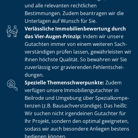
und alle relevanten rechtlichen
Bestimmungen. Zudem beantragen wir die
Unterlagen auf Wunsch für Sie.
Verlässliche Im­mo­bi­li­en­be­wer­tung durch
das Vier-Augen-Prinzip:
Indem wir unsere
Gutachten immer von einem weiteren Sach­
ver­stän­di­gen prüfen lassen, gewährleisten wir
Ihnen höchste Qualität. So bewahren wir Sie
zuverlässig vor gravierenden Fehl­ent­schei­
dun­gen.
Spezielle The­men­schwer­punk­te:
Zudem
verfügen unsere Im­mo­bi­li­en­gut­ach­ter in
Beilrode und Umgebung über Spe­zi­al­kom­pe­
ten­zen (z.B. Bau­sach­ver­stän­di­ge). Das heißt:
Wir suchen nicht irgendeinen Gutachter für
Ihr Projekt, sondern den optimal geeigneten,
sodass wir auch besondere Anliegen bestens
bedienen können.