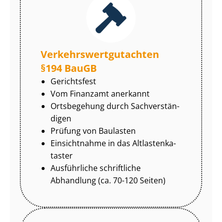
Ver­kehrs­wert­gut­ach­ten
§194 BauGB
Gerichtsfest
Vom Finanzamt anerkannt
Ortsbegehung durch Sach­ver­stän­
di­gen
Prüfung von Baulasten
Einsichtnahme in das Alt­las­ten­ka­
tas­ter
Ausführliche schriftliche
Abhandlung (ca. 70-120 Seiten)