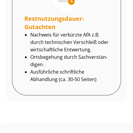
Rest­nut­zungs­dau­er-
Gutachten
Nachweis für verkürzte AfA z.B.
durch technischen Verschleiß oder
wirtschaftliche Entwertung.
Ortsbegehung durch Sach­ver­stän­
di­gen.
Ausführliche schriftliche
Abhandlung (ca. 30-50 Seiten)