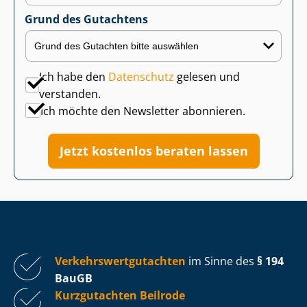
Grund des Gutachtens
Ich habe den
Datenschutz
gelesen und
verstanden.
Ich möchte den Newsletter abonnieren.
Jetzt kostenlos beraten lassen
Ver­kehrs­wert­gut­ach­ten
im Sinne des
§ 194
BauGB
Kurzgutachten Beilrode