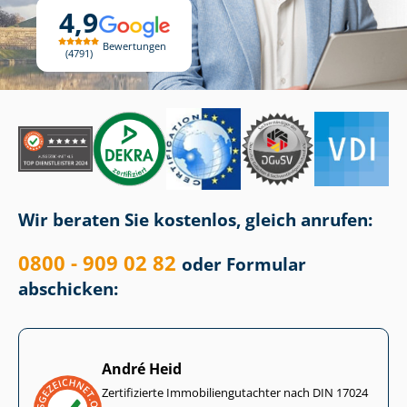
4,9
Bewertungen
4791
Wir beraten Sie kostenlos, gleich anrufen:
0800 - 909 02 82
oder Formular
abschicken:
André Heid
Zertifizierte Im­mo­bi­li­en­gut­ach­ter nach DIN 17024