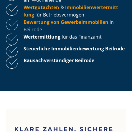
Wertgutachten
&
Im­mo­bi­li­en­wert­ermitt­
lung
für Be­triebs­ver­mö­gen
Bewertung von Ge­wer­be­im­mo­bi­li­en
in
Beilrode
Wertermittlung
für das Finanzamt
Steuerliche Im­mo­bi­li­en­be­wer­tung
Beilrode
Bau­sach­ver­stän­di­ger Beilrode