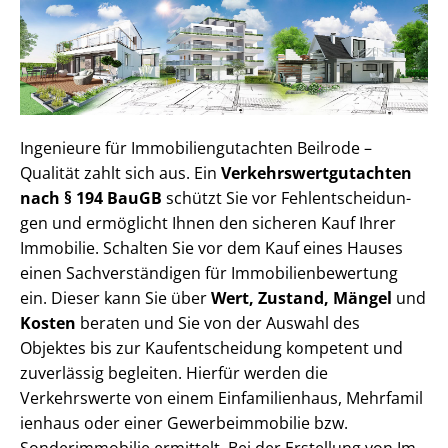
Ingenieure für Im­mo­bi­li­en­gut­ach­ten Beilrode –
Qualität zahlt sich aus. Ein
Ver­kehrs­wert­gut­ach­ten
nach § 194 BauGB
schützt Sie vor Fehl­ent­schei­dun­
gen und ermöglicht Ihnen den sicheren Kauf Ihrer
Immobilie. Schalten Sie vor dem Kauf eines Hauses
einen Sach­ver­stän­di­gen für Im­mo­bi­li­en­be­wer­tung
ein. Dieser kann Sie über
Wert, Zustand, Mängel
und
Kosten
beraten und Sie von der Auswahl des
Objektes bis zur Kauf­ent­schei­dung kompetent und
zuverlässig begleiten. Hierfür werden die
Verkehrswerte von einem Einfamilienhaus, Mehr­fa­mi­l
i­en­haus oder einer Ge­wer­be­im­mo­bi­lie bzw.