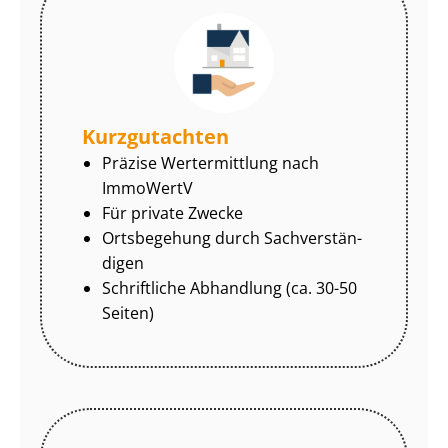
Kurzgutachten
Präzise Wertermittlung nach
ImmoWertV
Für private Zwecke
Ortsbegehung durch Sach­ver­stän­
di­gen
Schriftliche Abhandlung (ca. 30-50
Seiten)