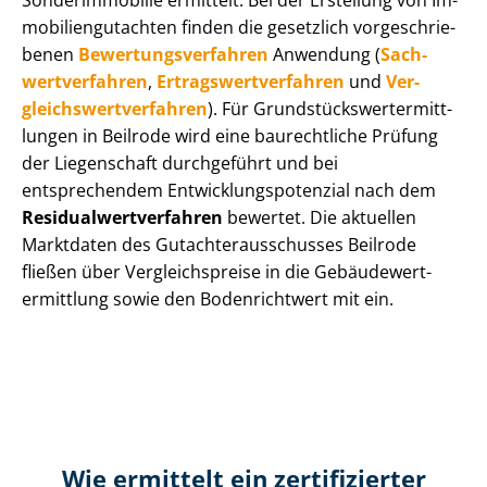
Sonderimmobilie ermittelt. Bei der Erstellung von Im­
mo­bi­li­en­gut­ach­ten finden die gesetzlich vor­ge­schrie­
be­nen
Be­wer­tungs­ver­fah­ren
Anwendung (
Sach­
wert­ver­fah­ren
,
Er­trags­wert­ver­fah­ren
und
Ver­
gleichs­wert­ver­fah­ren
). Für Grund­stücks­wert­ermitt­
lun­gen in Beilrode wird eine baurechtliche Prüfung
der Liegenschaft durchgeführt und bei
entsprechendem Ent­wick­lungs­po­ten­zi­al nach dem
Re­si­du­al­wert­ver­fah­ren
bewertet. Die aktuellen
Marktdaten des Gut­ach­ter­aus­schus­ses Beilrode
fließen über Ver­gleichs­prei­se in die Ge­bäu­de­wert­
ermitt­lung sowie den Bodenrichtwert mit ein.
Wie ermittelt ein zertifizierter