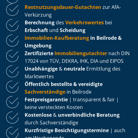
Rest­nut­zungs­dau­er-Gutachten
zur AfA-
Verkürzung
Berechnung
des
Verkehrswertes
bei
Erbschaft
und
Scheidung
Immobilien-Kaufberatung
in Beilrode &
Umgebung
Zertifizierte
Im­mo­bi­li­en­gut­ach­ter
nach DIN
17024 von TÜV, DEKRA, IHK, DIA und EIPOS
Unabhängige
&
neutrale
Ermittlung des
Marktwertes
Öffentlich bestellte & vereidigte
Sachverständige
in Beilrode
Fest­preis­ga­ran­tie
| transparent & fair |
keine versteckten Kosten
Kostenlose
&
unverbindliche Beratung
durch Sachverständige
Kurzfristige Be­sich­ti­gungs­ter­mi­ne
| auch
am Wochenende