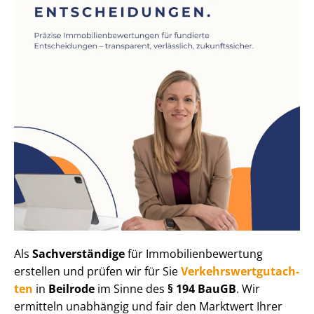
Als
Sachverständige
für Im­mo­bi­li­en­be­wer­tung
erstellen und prüfen wir für Sie
Ver­kehrs­wert­gut­ach­
ten
in
Beilrode
im Sinne des
§ 194 BauGB
. Wir
ermitteln unabhängig und fair den Marktwert Ihrer