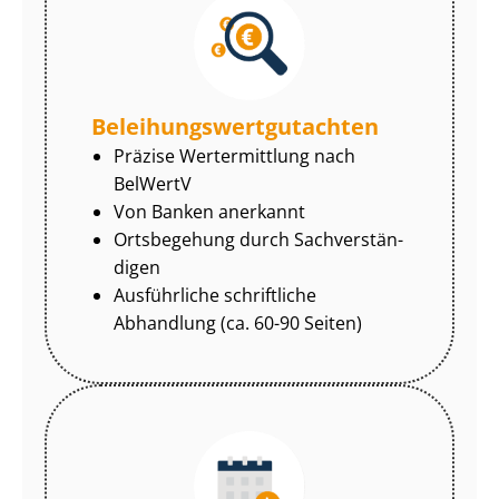
Be­lei­hungs­wert­gut­ach­ten
Präzise Wertermittlung nach
BelWertV
Von Banken anerkannt
Ortsbegehung durch Sach­ver­stän­
di­gen
Ausführliche schriftliche
Abhandlung (ca. 60-90 Seiten)