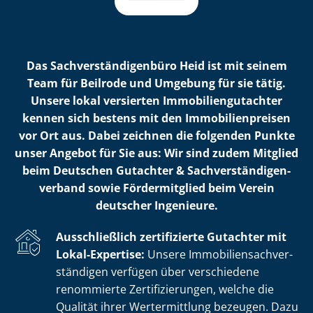
Das Sach­ver­stän­di­gen­bü­ro Heid ist mit seinem
Team für Beilrode und Umgebung für sie tätig.
Unsere lokal versierten Im­mo­bi­li­en­gut­ach­ter
kennen sich bestens mit den Im­mo­bi­li­en­prei­sen
vor Ort aus. Dabei zeichnen die folgenden Punkte
unser Angebot für Sie aus: Wir sind zudem Mitglied
beim Deutschen Gutachter & Sach­ver­stän­di­gen­
ver­band sowie Fördermitglied beim Verein
deutscher Ingenieure.
Ausschließlich zertifizierte Gutachter mit
Lokal-Expertise:
Unsere Im­mo­bi­li­en­sach­ver­
stän­di­gen verfügen über verschiedene
renommierte Zer­ti­fi­zie­run­gen, welche die
Qualität ihrer Wertermittlung bezeugen. Dazu