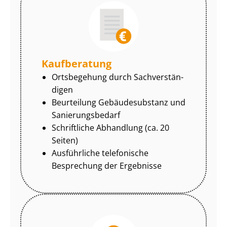
Kaufberatung
Ortsbegehung durch Sach­ver­stän­
di­gen
Beurteilung Gebäudesubstanz und
Sa­nie­rungs­be­darf
Schriftliche Abhandlung (ca. 20
Seiten)
Ausführliche telefonische
Besprechung der Ergebnisse