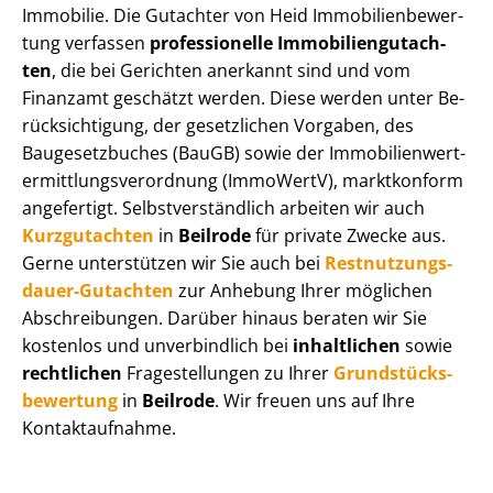
Immobilie. Die Gutachter von Heid Im­mo­bi­li­en­be­wer­
tung verfassen
professionelle Im­mo­bi­li­en­gut­ach­
ten
, die bei Gerichten anerkannt sind und vom
Finanzamt geschätzt werden. Diese werden unter Be­
rück­sich­ti­gung, der gesetzlichen Vorgaben, des
Baugesetzbuches (BauGB) sowie der Im­mo­bi­li­en­wert­
ermitt­lungs­ver­ord­nung (ImmoWertV), marktkonform
angefertigt. Selbst­ver­ständ­lich arbeiten wir auch
Kurzgutachten
in
Beilrode
für private Zwecke aus.
Gerne unterstützen wir Sie auch bei
Rest­nut­zungs­
dau­er-Gutachten
zur Anhebung Ihrer möglichen
Abschreibungen. Darüber hinaus beraten wir Sie
kostenlos und unverbindlich bei
inhaltlichen
sowie
rechtlichen
Fragestellungen zu Ihrer
Grund­stücks­
be­wer­tung
in
Beilrode
. Wir freuen uns auf Ihre
Kontaktaufnahme.