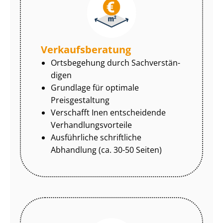
Ver­kaufs­be­ra­tung
Ortsbegehung durch Sach­ver­stän­
di­gen
Grundlage für optimale
Preisgestaltung
Verschafft Inen entscheidende
Ver­hand­lungs­vor­tei­le
Ausführliche schriftliche
Abhandlung (ca. 30-50 Seiten)