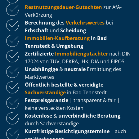
Rest­nut­zungs­dau­er-Gutachten
zur AfA-
Verkürzung
Berechnung
des
Verkehrswertes
bei
Erbschaft
und
Scheidung
Immobilien-Kaufberatung
in Bad
Tennstedt & Umgebung
Zertifizierte
Im­mo­bi­li­en­gut­ach­ter
nach DIN
17024 von TÜV, DEKRA, IHK, DIA und EIPOS
Unabhängige
&
neutrale
Ermittlung des
Marktwertes
Öffentlich bestellte & vereidigte
Sachverständige
in Bad Tennstedt
Fest­preis­ga­ran­tie
| transparent & fair |
keine versteckten Kosten
Kostenlose
&
unverbindliche Beratung
durch Sachverständige
Kurzfristige Be­sich­ti­gungs­ter­mi­ne
| auch
am Wochenende