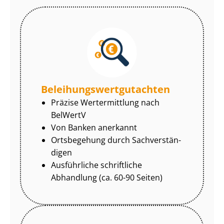
Be­lei­hungs­wert­gut­ach­ten
Präzise Wertermittlung nach
BelWertV
Von Banken anerkannt
Ortsbegehung durch Sach­ver­stän­
di­gen
Ausführliche schriftliche
Abhandlung (ca. 60-90 Seiten)