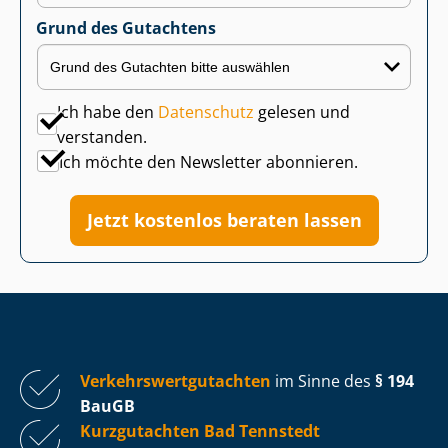
Grund des Gutachtens
Ich habe den
Datenschutz
gelesen und
verstanden.
Ich möchte den Newsletter abonnieren.
Jetzt kostenlos beraten lassen
Ver­kehrs­wert­gut­ach­ten
im Sinne des
§ 194
BauGB
Kurzgutachten Bad Tennstedt