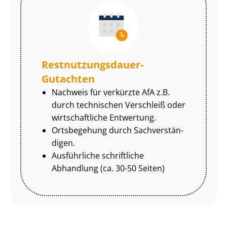
Rest­nut­zungs­dau­er-
Gutachten
Nachweis für verkürzte AfA z.B.
durch technischen Verschleiß oder
wirtschaftliche Entwertung.
Ortsbegehung durch Sach­ver­stän­
di­gen.
Ausführliche schriftliche
Abhandlung (ca. 30-50 Seiten)