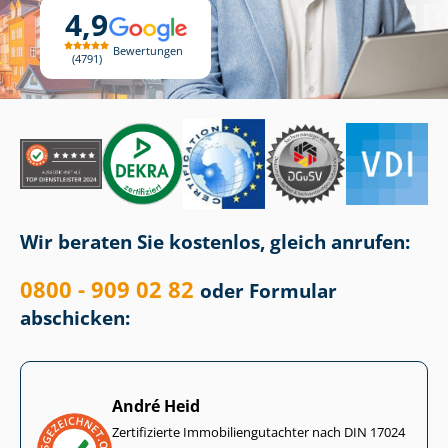
4,9
Bewertungen
4791
Wir beraten Sie kostenlos, gleich anrufen:
0800 - 909 02 82
oder Formular
abschicken:
André Heid
Zertifizierte Im­mo­bi­li­en­gut­ach­ter nach DIN 17024