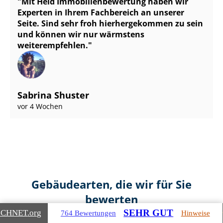
Mit Heid Im­mo­bi­li­en­be­wer­tung haben wir
Experten in Ihrem Fachbereich an unserer
Seite. Sind sehr froh hierhergekommen zu sein
und können wir nur wärmstens
weiterempfehlen.
Sabrina Shuster
vor 4 Wochen
Gebäudearten, die wir für Sie
bewerten
SEHR GUT
ICHNET
.org
764 Bewertungen
Hinweise