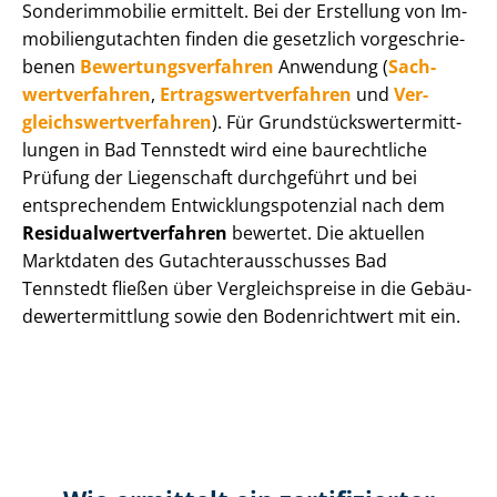
Sonderimmobilie ermittelt. Bei der Erstellung von Im­
mo­bi­li­en­gut­ach­ten finden die gesetzlich vor­ge­schrie­
be­nen
Be­wer­tungs­ver­fah­ren
Anwendung (
Sach­
wert­ver­fah­ren
,
Er­trags­wert­ver­fah­ren
und
Ver­
gleichs­wert­ver­fah­ren
). Für Grund­stücks­wert­ermitt­
lun­gen in Bad Tennstedt wird eine baurechtliche
Prüfung der Liegenschaft durchgeführt und bei
entsprechendem Ent­wick­lungs­po­ten­zi­al nach dem
Re­si­du­al­wert­ver­fah­ren
bewertet. Die aktuellen
Marktdaten des Gut­ach­ter­aus­schus­ses Bad
Tennstedt fließen über Ver­gleichs­prei­se in die Ge­bäu­
de­wert­ermitt­lung sowie den Bodenrichtwert mit ein.