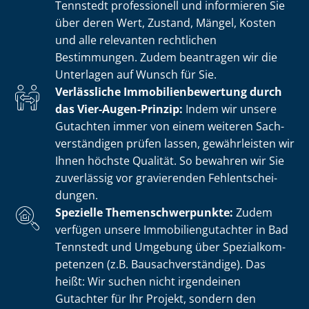
Tennstedt professionell und informieren Sie
über deren Wert, Zustand, Mängel, Kosten
und alle relevanten rechtlichen
Bestimmungen. Zudem beantragen wir die
Unterlagen auf Wunsch für Sie.
Verlässliche Im­mo­bi­li­en­be­wer­tung durch
das Vier-Augen-Prinzip:
Indem wir unsere
Gutachten immer von einem weiteren Sach­
ver­stän­di­gen prüfen lassen, gewährleisten wir
Ihnen höchste Qualität. So bewahren wir Sie
zuverlässig vor gravierenden Fehl­ent­schei­
dun­gen.
Spezielle The­men­schwer­punk­te:
Zudem
verfügen unsere Im­mo­bi­li­en­gut­ach­ter in Bad
Tennstedt und Umgebung über Spe­zi­al­kom­
pe­ten­zen (z.B. Bau­sach­ver­stän­di­ge). Das
heißt: Wir suchen nicht irgendeinen
Gutachter für Ihr Projekt, sondern den