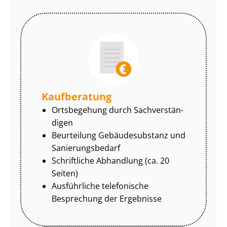
Kaufberatung
Ortsbegehung durch Sach­ver­stän­
di­gen
Beurteilung Gebäudesubstanz und
Sa­nie­rungs­be­darf
Schriftliche Abhandlung (ca. 20
Seiten)
Ausführliche telefonische
Besprechung der Ergebnisse