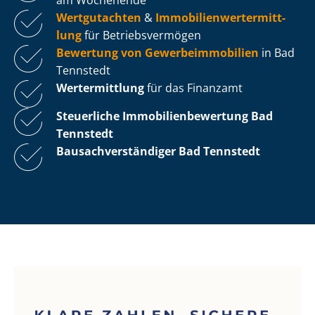
Wertgutachten
&
Im­mo­bi­li­en­wert­ermitt­
lung
für Be­triebs­ver­mö­gen
Bewertung von Ge­wer­be­im­mo­bi­li­en
in Bad
Tennstedt
Wertermittlung
für das Finanzamt
Steuerliche Im­mo­bi­li­en­be­wer­tung
Bad
Tennstedt
Bau­sach­ver­stän­di­ger Bad Tennstedt