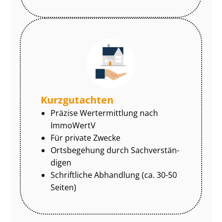
Kurzgutachten
Präzise Wertermittlung nach
ImmoWertV
Für private Zwecke
Ortsbegehung durch Sach­ver­stän­
di­gen
Schriftliche Abhandlung (ca. 30-50
Seiten)