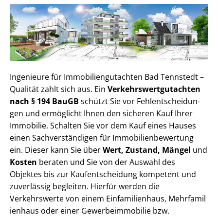
Ingenieure für Im­mo­bi­li­en­gut­ach­ten Bad Tennstedt –
Qualität zahlt sich aus. Ein
Ver­kehrs­wert­gut­ach­ten
nach § 194 BauGB
schützt Sie vor Fehl­ent­schei­dun­
gen und ermöglicht Ihnen den sicheren Kauf Ihrer
Immobilie. Schalten Sie vor dem Kauf eines Hauses
einen Sach­ver­stän­di­gen für Im­mo­bi­li­en­be­wer­tung
ein. Dieser kann Sie über
Wert, Zustand, Mängel
und
Kosten
beraten und Sie von der Auswahl des
Objektes bis zur Kauf­ent­schei­dung kompetent und
zuverlässig begleiten. Hierfür werden die
Verkehrswerte von einem Einfamilienhaus, Mehr­fa­mi­l
i­en­haus oder einer Ge­wer­be­im­mo­bi­lie bzw.