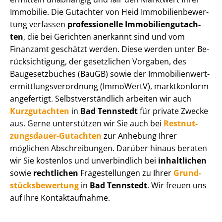
Immobilie. Die Gutachter von Heid Im­mo­bi­li­en­be­wer­
tung verfassen
professionelle Im­mo­bi­li­en­gut­ach­
ten
, die bei Gerichten anerkannt sind und vom
Finanzamt geschätzt werden. Diese werden unter Be­
rück­sich­ti­gung, der gesetzlichen Vorgaben, des
Baugesetzbuches (BauGB) sowie der Im­mo­bi­li­en­wert­
ermitt­lungs­ver­ord­nung (ImmoWertV), marktkonform
angefertigt. Selbst­ver­ständ­lich arbeiten wir auch
Kurzgutachten
in
Bad Tennstedt
für private Zwecke
aus. Gerne unterstützen wir Sie auch bei
Rest­nut­
zungs­dau­er-Gutachten
zur Anhebung Ihrer
möglichen Abschreibungen. Darüber hinaus beraten
wir Sie kostenlos und unverbindlich bei
inhaltlichen
sowie
rechtlichen
Fragestellungen zu Ihrer
Grund­
stücks­be­wer­tung
in
Bad Tennstedt
. Wir freuen uns
auf Ihre Kontaktaufnahme.