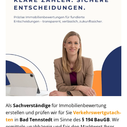
Als
Sachverständige
für Im­mo­bi­li­en­be­wer­tung
erstellen und prüfen wir für Sie
Ver­kehrs­wert­gut­ach­
ten
in
Bad Tennstedt
im Sinne des
§ 194 BauGB
. Wir
ermitteln unabhängig und fair den Marktwert Ihrer