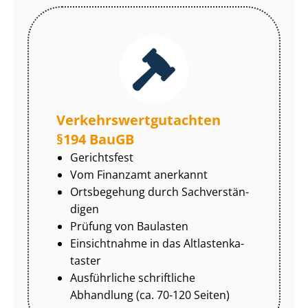
Ver­kehrs­wert­gut­ach­ten
§194 BauGB
Gerichtsfest
Vom Finanzamt anerkannt
Ortsbegehung durch Sach­ver­stän­
di­gen
Prüfung von Baulasten
Einsichtnahme in das Alt­las­ten­ka­
tas­ter
Ausführliche schriftliche
Abhandlung (ca. 70-120 Seiten)