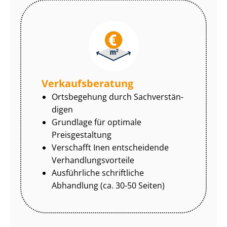
Ver­kaufs­be­ra­tung
Ortsbegehung durch Sach­ver­stän­
di­gen
Grundlage für optimale
Preisgestaltung
Verschafft Inen entscheidende
Ver­hand­lungs­vor­tei­le
Ausführliche schriftliche
Abhandlung (ca. 30-50 Seiten)