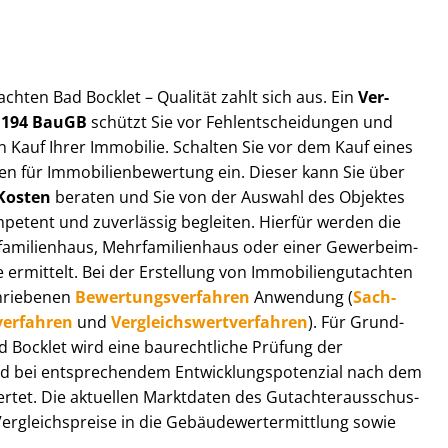
t­ach­ten Bad Bocklet – Qualität zahlt sich aus. Ein
Ver­
§ 194 BauGB
schützt Sie vor Fehl­ent­schei­dun­gen und
 Kauf Ihrer Immobilie. Schalten Sie vor dem Kauf eines
n für Im­mo­bi­li­en­be­wer­tung ein. Dieser kann Sie über
Kosten
beraten und Sie von der Auswahl des Objektes
ompetent und zuverlässig begleiten. Hierfür werden die
ilienhaus, Mehr­fa­mi­li­en­haus oder einer Ge­wer­be­im­
rmittelt. Bei der Erstellung von Im­mo­bi­li­en­gut­ach­ten
hrie­be­nen
Be­wer­tungs­ver­fah­ren
Anwendung (
Sach­
ver­fah­ren
und
Ver­gleichs­wert­ver­fah­ren
). Für Grund­
Bad Bocklet wird eine baurechtliche Prüfung der
 bei entsprechendem Ent­wick­lungs­po­ten­zi­al nach dem
tet. Die aktuellen Marktdaten des Gut­ach­ter­aus­schus­
r­gleichs­prei­se in die Ge­bäu­de­wert­ermitt­lung sowie