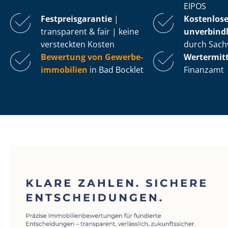
EIPOS
Fest­preis­ga­ran­tie
|
Kostenlos
transparent & fair | keine
unverbindl
versteckten Kosten
durch Sach
Bewertung von Ge­wer­be­
Wertermit
im­mo­bi­li­en
in Bad Bocklet
Finanzamt