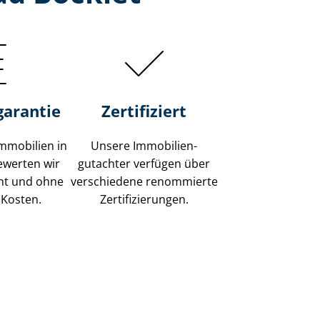
garantie
Zertifiziert
mmobilien in
Unsere Immobilien­
ewerten wir
gutachter verfügen über
ent und ohne
verschiedene renommierte
 Kosten.
Zer­ti­fi­zie­run­gen.