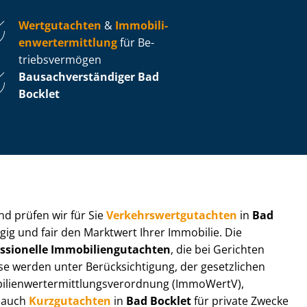
Wertgutachten
&
Im­mo­bi­li­
en­wert­ermitt­lung
für Be­
triebs­ver­mö­gen
Bau­sach­ver­stän­di­ger Bad
Bocklet
 und prüfen wir für Sie
Ver­kehrs­wert­gut­ach­ten
in
Bad
gig und fair den Marktwert Ihrer Immobilie. Die
ssionelle Im­mo­bi­li­en­gut­ach­ten
, die bei Gerichten
werden unter Be­rück­sich­ti­gung, der gesetzlichen
i­en­wert­ermitt­lungs­ver­ord­nung (ImmoWertV),
r auch
Kurzgutachten
in
Bad Bocklet
für private Zwecke