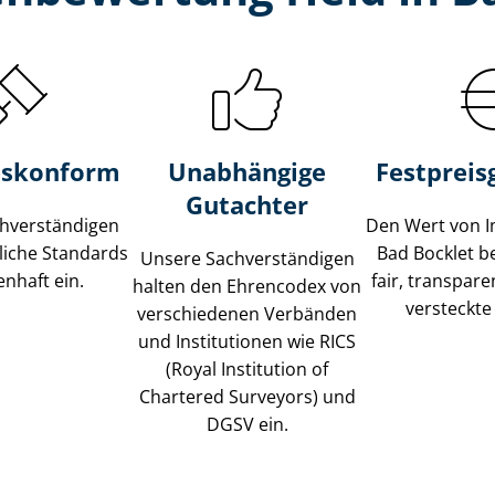
s­konform
Unabhängige
Festpreis​
Gutachter
­ver­stän­di­gen
Den Wert von I
liche Standards
Bad Bocklet b
Unsere Sach­ver­stän­di­gen
nhaft ein.
fair, transpar
halten den Ehrencodex von
versteckte
verschiedenen Verbänden
und Institutionen wie RICS
(Royal Institution of
Chartered Surveyors) und
DGSV ein.