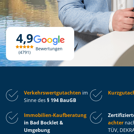
4,9
Bewertungen
4791
Ver­kehrs­wert­gut­ach­ten
im
Kurzgutac
Sinne des
§ 194 BauGB
Immobilien-Kaufberatung
Zertifiziert
in Bad Bocklet &
ach­ter
nach
Umgebung
TÜV, DEKRA