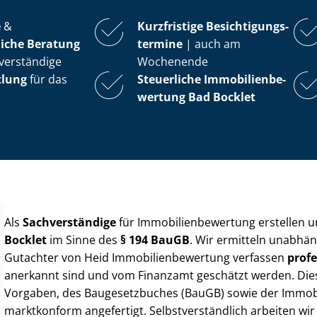
e
&
Kurzfristige Be­sich­ti­gungs­
iche Beratung
ter­mi­ne
| auch am
verständige
Wochenende
tlung
für das
Steuerliche Im­mo­bi­li­en­be­
wer­tung
Bad Bocklet
Als
Sachverständige
für Im­mo­bi­li­en­be­wer­tung erstellen
Bocklet
im Sinne des
§ 194 BauGB
. Wir ermitteln unabhän
Gutachter von Heid Im­mo­bi­li­en­be­wer­tung verfassen
profe
anerkannt sind und vom Finanzamt geschätzt werden. Diese 
Vorgaben, des Baugesetzbuches (BauGB) sowie der Im­mo­bi­l
marktkonform angefertigt. Selbst­ver­ständ­lich arbeiten wi