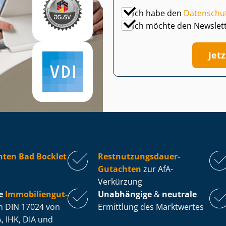
Ich habe den
Datenschu
Ich möchte den Newslet
Jet
hten Bad Bocklet
Rest­nut­zungs­dau­er-
Gutachten
zur AfA-
Verkürzung
e
Im­mo­bi­li­en­gut­
Unabhängige
&
neutrale
 DIN 17024 von
Ermittlung des Marktwertes
, IHK, DIA und