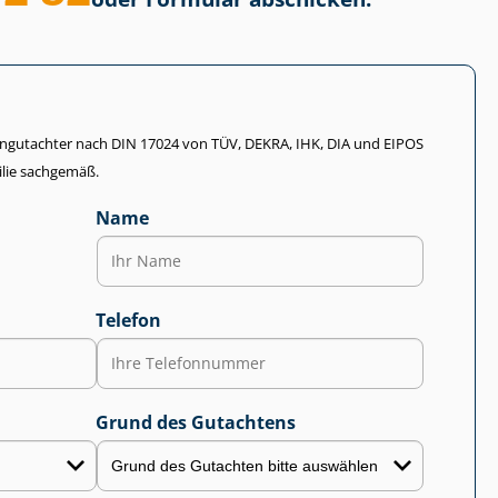
li­en­gut­ach­ter nach DIN 17024 von TÜV, DEKRA, IHK, DIA und EIPOS
lie sachgemäß.
Name
Telefon
Grund des Gutachtens