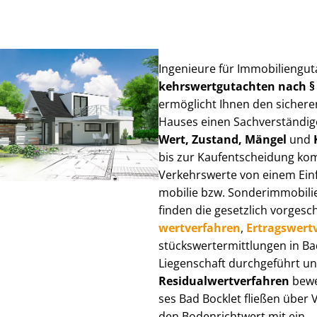
Ingenieure für Im­mo­bi­li­en­gu
kehrs­wert­gut­ach­ten nach 
ermöglicht Ihnen den sicheren
Hauses einen Sach­ver­stän­di­ge
Wert, Zustand, Mängel
und
bis zur Kauf­ent­schei­dung k
Verkehrswerte von einem Einfam
mo­bi­lie bzw. Sonderimmobilie e
finden die gesetzlich vor­ge­sc
wert­ver­fah­ren
,
Er­trags­wert­
stücks­wert­ermitt­lun­gen in 
Liegenschaft durchgeführt und
Re­si­du­al­wert­ver­fah­ren
bewer
ses Bad Bocklet fließen über Ve
den Bodenrichtwert mit ein.