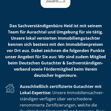
Das Sach­ver­stän­di­gen­bü­ro Heid ist mit seinem
Team für Aurachtal und Umgebung für sie tätig.
Unsere lokal versierten Im­mo­bi­li­en­gut­ach­ter
kennen sich bestens mit den Im­mo­bi­li­en­prei­sen
vor Ort aus. Dabei zeichnen die folgenden Punkte
unser Angebot für Sie aus: Wir sind zudem Mitglied
beim Deutschen Gutachter & Sach­ver­stän­di­gen­
ver­band sowie Fördermitglied beim Verein
deutscher Ingenieure.
Ausschließlich zertifizierte Gutachter mit
Lokal-Expertise:
Unsere Im­mo­bi­li­en­sach­ver­
stän­di­gen verfügen über verschiedene
renommierte Zer­ti­fi­zie­run­gen, welche die