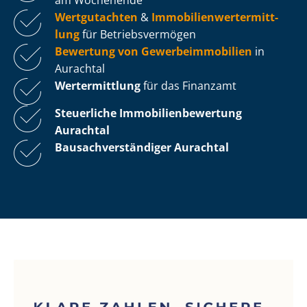
Wertgutachten
&
Im­mo­bi­li­en­wert­ermitt­
lung
für Be­triebs­ver­mö­gen
Bewertung von Ge­wer­be­im­mo­bi­li­en
in
Aurachtal
Wertermittlung
für das Finanzamt
Steuerliche Im­mo­bi­li­en­be­wer­tung
Aurachtal
Bau­sach­ver­stän­di­ger Aurachtal