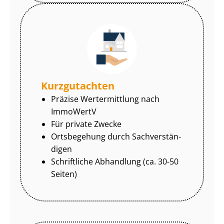
Kurzgutachten
Präzise Wertermittlung nach
ImmoWertV
Für private Zwecke
Ortsbegehung durch Sach­ver­stän­
di­gen
Schriftliche Abhandlung (ca. 30-50
Seiten)