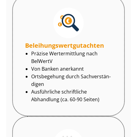
Be­lei­hungs­wert­gut­ach­ten
Präzise Wertermittlung nach
BelWertV
Von Banken anerkannt
Ortsbegehung durch Sach­ver­stän­
di­gen
Ausführliche schriftliche
Abhandlung (ca. 60-90 Seiten)