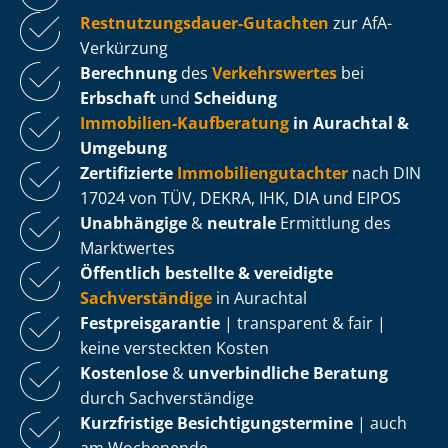
Rest­nut­zungs­dau­er-Gutachten
zur AfA-
Verkürzung
Berechnung
des
Verkehrswertes
bei
Erbschaft
und
Scheidung
Immobilien-Kaufberatung
in Aurachtal &
Umgebung
Zertifizierte
Im­mo­bi­li­en­gut­ach­ter
nach DIN
17024 von TÜV, DEKRA, IHK, DIA und EIPOS
Unabhängige
&
neutrale
Ermittlung des
Marktwertes
Öffentlich bestellte & vereidigte
Sachverständige
in Aurachtal
Fest­preis­ga­ran­tie
| transparent & fair |
keine versteckten Kosten
Kostenlose
&
unverbindliche Beratung
durch Sachverständige
Kurzfristige Be­sich­ti­gungs­ter­mi­ne
| auch
am Wochenende