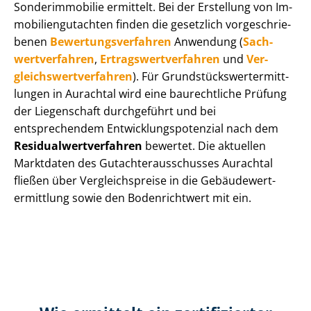
Sonderimmobilie ermittelt. Bei der Erstellung von Im­
mo­bi­li­en­gut­ach­ten finden die gesetzlich vor­ge­schrie­
be­nen
Be­wer­tungs­ver­fah­ren
Anwendung (
Sach­
wert­ver­fah­ren
,
Er­trags­wert­ver­fah­ren
und
Ver­
gleichs­wert­ver­fah­ren
). Für Grund­stücks­wert­ermitt­
lun­gen in Aurachtal wird eine baurechtliche Prüfung
der Liegenschaft durchgeführt und bei
entsprechendem Ent­wick­lungs­po­ten­zi­al nach dem
Re­si­du­al­wert­ver­fah­ren
bewertet. Die aktuellen
Marktdaten des Gut­ach­ter­aus­schus­ses Aurachtal
fließen über Ver­gleichs­prei­se in die Ge­bäu­de­wert­
ermitt­lung sowie den Bodenrichtwert mit ein.