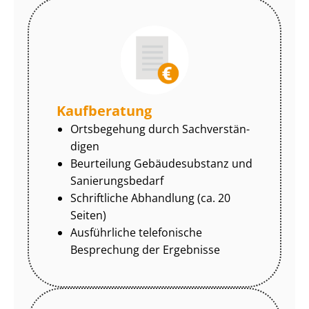
Kaufberatung
Ortsbegehung durch Sach­ver­stän­
di­gen
Beurteilung Gebäudesubstanz und
Sa­nie­rungs­be­darf
Schriftliche Abhandlung (ca. 20
Seiten)
Ausführliche telefonische
Besprechung der Ergebnisse