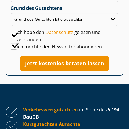
Grund des Gutachtens
Ich habe den
Datenschutz
gelesen und
verstanden.
Ich möchte den Newsletter abonnieren.
Jetzt kostenlos beraten lassen
Ver­kehrs­wert­gut­ach­ten
im Sinne des
§ 194
BauGB
Kurzgutachten Aurachtal