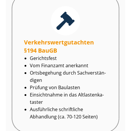
Ver­kehrs­wert­gut­ach­ten
§194 BauGB
Gerichtsfest
Vom Finanzamt anerkannt
Ortsbegehung durch Sach­ver­stän­
di­gen
Prüfung von Baulasten
Einsichtnahme in das Alt­las­ten­ka­
tas­ter
Ausführliche schriftliche
Abhandlung (ca. 70-120 Seiten)