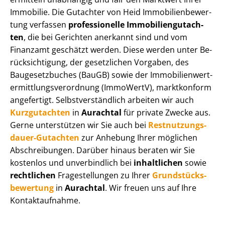
Immobilie. Die Gutachter von Heid Im­mo­bi­li­en­be­wer­
tung verfassen
professionelle Im­mo­bi­li­en­gut­ach­
ten
, die bei Gerichten anerkannt sind und vom
Finanzamt geschätzt werden. Diese werden unter Be­
rück­sich­ti­gung, der gesetzlichen Vorgaben, des
Baugesetzbuches (BauGB) sowie der Im­mo­bi­li­en­wert­
ermitt­lungs­ver­ord­nung (ImmoWertV), marktkonform
angefertigt. Selbst­ver­ständ­lich arbeiten wir auch
Kurzgutachten
in
Aurachtal
für private Zwecke aus.
Gerne unterstützen wir Sie auch bei
Rest­nut­zungs­
dau­er-Gutachten
zur Anhebung Ihrer möglichen
Abschreibungen. Darüber hinaus beraten wir Sie
kostenlos und unverbindlich bei
inhaltlichen
sowie
rechtlichen
Fragestellungen zu Ihrer
Grund­stücks­
be­wer­tung
in
Aurachtal
. Wir freuen uns auf Ihre
Kontaktaufnahme.