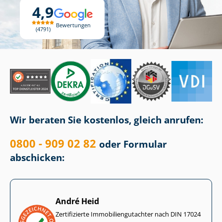
4,9
Bewertungen
4791
Wir beraten Sie kostenlos, gleich anrufen:
0800 - 909 02 82
oder Formular
abschicken:
André Heid
Zertifizierte Im­mo­bi­li­en­gut­ach­ter nach DIN 17024