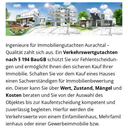
Ingenieure für Im­mo­bi­li­en­gut­ach­ten Aurachtal –
Qualität zahlt sich aus. Ein
Ver­kehrs­wert­gut­ach­ten
nach § 194 BauGB
schützt Sie vor Fehl­ent­schei­dun­
gen und ermöglicht Ihnen den sicheren Kauf Ihrer
Immobilie. Schalten Sie vor dem Kauf eines Hauses
einen Sach­ver­stän­di­gen für Im­mo­bi­li­en­be­wer­tung
ein. Dieser kann Sie über
Wert, Zustand, Mängel
und
Kosten
beraten und Sie von der Auswahl des
Objektes bis zur Kauf­ent­schei­dung kompetent und
zuverlässig begleiten. Hierfür werden die
Verkehrswerte von einem Einfamilienhaus, Mehr­fa­mi­l
i­en­haus oder einer Ge­wer­be­im­mo­bi­lie bzw.