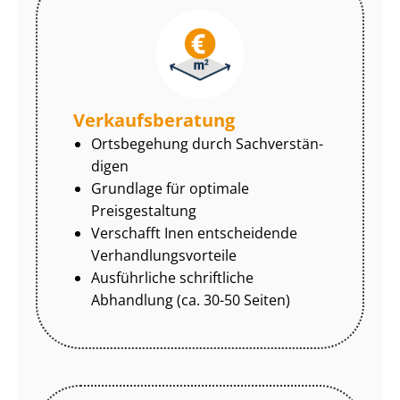
Ver­kaufs­be­ra­tung
Ortsbegehung durch Sach­ver­stän­
di­gen
Grundlage für optimale
Preisgestaltung
Verschafft Inen entscheidende
Ver­hand­lungs­vor­tei­le
Ausführliche schriftliche
Abhandlung (ca. 30-50 Seiten)