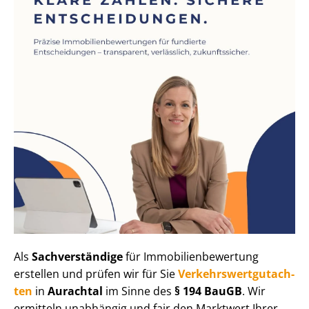
Als
Sachverständige
für Im­mo­bi­li­en­be­wer­tung
erstellen und prüfen wir für Sie
Ver­kehrs­wert­gut­ach­
ten
in
Aurachtal
im Sinne des
§ 194 BauGB
. Wir
ermitteln unabhängig und fair den Marktwert Ihrer