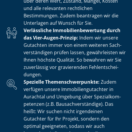
über deren Wert, Zustand, Mängel, Kosten
und alle relevanten rechtlichen
Bestimmungen. Zudem beantragen wir die
Unterlagen auf Wunsch für Sie.
Verlässliche Im­mo­bi­li­en­be­wer­tung durch
das Vier-Augen-Prinzip:
Indem wir unsere
Gutachten immer von einem weiteren Sach­
ver­stän­di­gen prüfen lassen, gewährleisten wir
Ihnen höchste Qualität. So bewahren wir Sie
zuverlässig vor gravierenden Fehl­ent­schei­
dun­gen.
Spezielle The­men­schwer­punk­te:
Zudem
verfügen unsere Im­mo­bi­li­en­gut­ach­ter in
Aurachtal und Umgebung über Spe­zi­al­kom­
pe­ten­zen (z.B. Bau­sach­ver­stän­di­ge). Das
heißt: Wir suchen nicht irgendeinen
Gutachter für Ihr Projekt, sondern den
optimal geeigneten, sodass wir auch