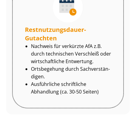
Rest­nut­zungs­dau­er-
Gutachten
Nachweis für verkürzte AfA z.B.
durch technischen Verschleiß oder
wirtschaftliche Entwertung.
Ortsbegehung durch Sach­ver­stän­
di­gen.
Ausführliche schriftliche
Abhandlung (ca. 30-50 Seiten)