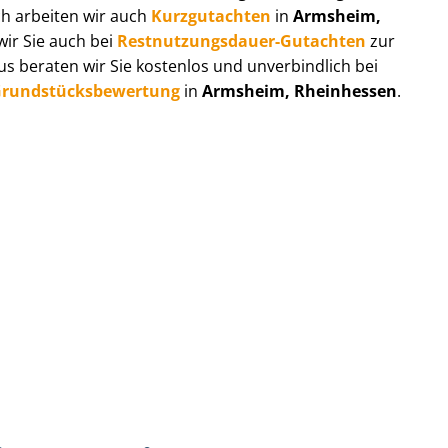
ch arbeiten wir auch
Kurzgutachten
in
Armsheim,
wir Sie auch bei
Rest­nut­zungs­dau­er-Gutachten
zur
 beraten wir Sie kostenlos und unverbindlich bei
rund­stücks­be­wer­tung
in
Armsheim, Rheinhessen
.