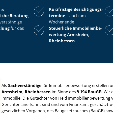
e
&
Kurzfristige Be­sich­ti­gungs­
iche Beratung
ter­mi­ne
| auch am
verständige
Wochenende
tlung
für das
Steuerliche Im­mo­bi­li­en­be­
wer­tung
Armsheim,
Rheinhessen
Als
Sachverständige
für Im­mo­bi­li­en­be­wer­tung erstellen
Armsheim, Rheinhessen
im Sinne des
§ 194 BauGB
. Wir
Immobilie. Die Gutachter von Heid Im­mo­bi­li­en­be­wer­tung
Gerichten anerkannt sind und vom Finanzamt geschätzt werd
gesetzlichen Vorgaben, des Baugesetzbuches (BauGB) sowie de