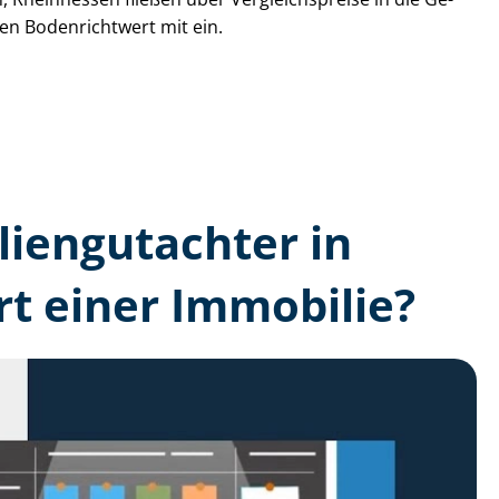
den Bodenrichtwert mit ein.
lien­gutachter in
t einer Immobilie?