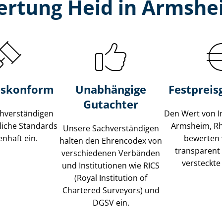
ertung Heid in Armshe
s­konform
Unabhängige
Festpreis​
Gutachter
­ver­stän­di­gen
Den Wert von I
liche Standards
Armsheim, R
Unsere Sach­ver­stän­di­gen
nhaft ein.
bewerten w
halten den Ehrencodex von
transparent
verschiedenen Verbänden
versteckte
und Institutionen wie RICS
(Royal Institution of
Chartered Surveyors) und
DGSV ein.