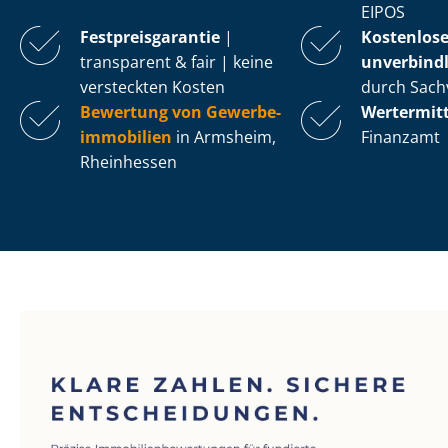
EIPOS
Fest­preis­ga­ran­tie
|
Kostenlos
transparent & fair | keine
unverbindl
versteckten Kosten
durch Sach
Bewertung von Ge­wer­be­
Wertermit
im­mo­bi­li­en
in Armsheim,
Finanzamt
Rheinhessen