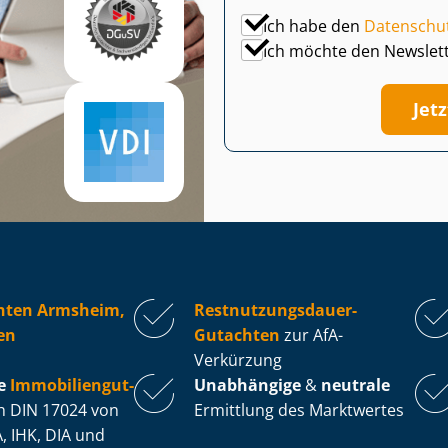
Ich habe den
Datenschu
Ich möchte den Newslet
Jet
hten Armsheim,
Rest­nut­zungs­dau­er-
en
Gutachten
zur AfA-
Verkürzung
e
Im­mo­bi­li­en­gut­
Unabhängige
&
neutrale
 DIN 17024 von
Ermittlung des Marktwertes
, IHK, DIA und