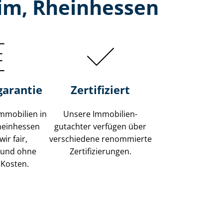
im, Rheinhessen
garantie
Zertifiziert
mmobilien in
Unsere Immobilien­
heinhessen
gutachter verfügen über
ir fair,
verschiedene renommierte
 und ohne
Zer­ti­fi­zie­run­gen.
 Kosten.