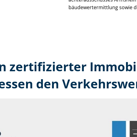
bäu­de­wert­ermitt­lung sowie 
n zertifizierter Immobi
ssen den Verkehrswer