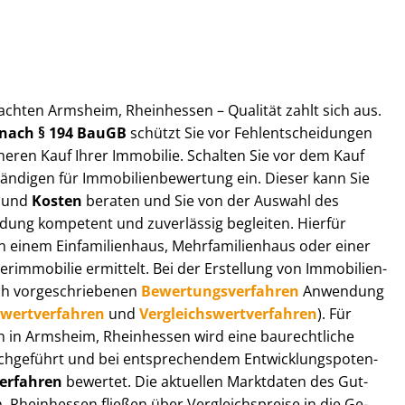
ut­ach­ten Armsheim, Rheinhessen – Qualität zahlt sich aus.
n nach § 194 BauGB
schützt Sie vor Fehl­ent­schei­dun­gen
heren Kauf Ihrer Immobilie. Schalten Sie vor dem Kauf
­di­gen für Im­mo­bi­li­en­be­wer­tung ein. Dieser kann Sie
und
Kosten
beraten und Sie von der Auswahl des
ei­dung kompetent und zuverlässig begleiten. Hierfür
einem Einfamilienhaus, Mehr­fa­mi­li­en­haus oder einer
derimmobilie ermittelt. Bei der Erstellung von Im­mo­bi­li­en­
ch vor­ge­schrie­be­nen
Be­wer­tungs­ver­fah­ren
Anwendung
­wert­ver­fah­ren
und
Ver­gleichs­wert­ver­fah­ren
). Für
gen in Armsheim, Rheinhessen wird eine baurechtliche
chgeführt und bei entsprechendem Ent­wick­lungs­po­ten­
ver­fah­ren
bewertet. Die aktuellen Marktdaten des Gut­
, Rheinhessen fließen über Ver­gleichs­prei­se in die Ge­