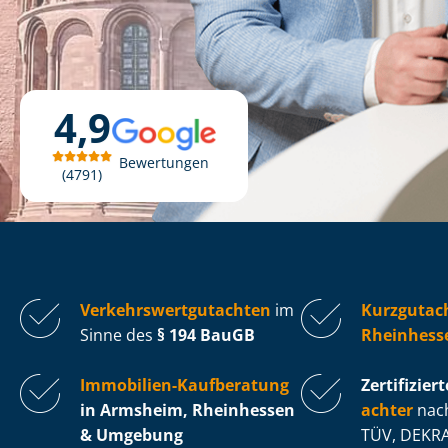
4,9
Bewertungen
4791
Ver­kehrs­wert­gut­ach­ten
im
Kurzgutac
Sinne des
§ 194 BauGB
Rheinhess
Immobilien-Kaufberatung
Zertifiziert
in Armsheim, Rheinhessen
ach­ter
nach
& Umgebung
TÜV, DEKRA