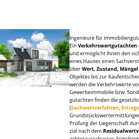
Ingenieure für Im­mo­bi­li­en­g
Ein
Ver­kehrs­wert­gut­ach­te
und ermöglicht Ihnen den sic
eines Hauses einen Sach­ver­stän
über
Wert, Zustand, Mängel
Objektes bis zur Kauf­ent­sch
werden die Verkehrswerte von 
Ge­wer­be­im­mo­bi­lie bzw. Son
gut­ach­ten finden die gesetzli
(
Sach­wert­ver­fah­ren
,
Er­trags
Grund­stücks­wert­ermitt­lun­
Prüfung der Liegenschaft dur
zi­al nach dem
Re­si­du­al­wert­
ach­ter­aus­schus­ses Armsheim