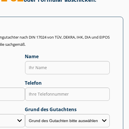
li­en­gut­ach­ter nach DIN 17024 von TÜV, DEKRA, IHK, DIA und EIPOS
lie sachgemäß.
Name
Telefon
Grund des Gutachtens