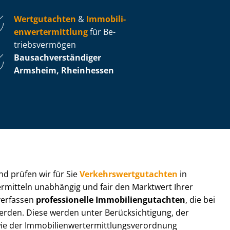
Wertgutachten
&
Im­mo­bi­li­
en­wert­ermitt­lung
für Be­
triebs­ver­mö­gen
Bau­sach­ver­stän­di­ger
Armsheim, Rheinhessen
 und prüfen wir für Sie
Ver­kehrs­wert­gut­ach­ten
in
 ermitteln unabhängig und fair den Marktwert Ihrer
 verfassen
professionelle Im­mo­bi­li­en­gut­ach­ten
, die bei
en. Diese werden unter Be­rück­sich­ti­gung, der
r Im­mo­bi­li­en­wert­ermitt­lungs­ver­ord­nung