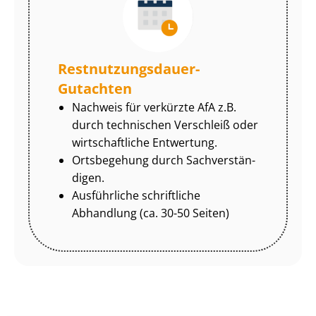
Rest­nut­zungs­dau­er-
Gutachten
Nachweis für verkürzte AfA z.B.
durch technischen Verschleiß oder
wirtschaftliche Entwertung.
Ortsbegehung durch Sach­ver­stän­
di­gen.
Ausführliche schriftliche
Abhandlung (ca. 30-50 Seiten)