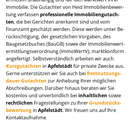
Immobilie. Die Gutachter von Heid Im­mo­bi­li­en­be­wer­
tung verfassen
professionelle Im­mo­bi­li­en­gut­ach­
ten
, die bei Gerichten anerkannt sind und vom
Finanzamt geschätzt werden. Diese werden unter Be­
rück­sich­ti­gung, der gesetzlichen Vorgaben, des
Baugesetzbuches (BauGB) sowie der Im­mo­bi­li­en­wert­
ermitt­lungs­ver­ord­nung (ImmoWertV), marktkonform
angefertigt. Selbst­ver­ständ­lich arbeiten wir auch
Kurzgutachten
in
Apfelstädt
für private Zwecke aus.
Gerne unterstützen wir Sie auch bei
Rest­nut­zungs­
dau­er-Gutachten
zur Anhebung Ihrer möglichen
Abschreibungen. Darüber hinaus beraten wir Sie
kostenlos und unverbindlich bei
inhaltlichen
sowie
rechtlichen
Fragestellungen zu Ihrer
Grund­stücks­
be­wer­tung
in
Apfelstädt
. Wir freuen uns auf Ihre
Kontaktaufnahme.