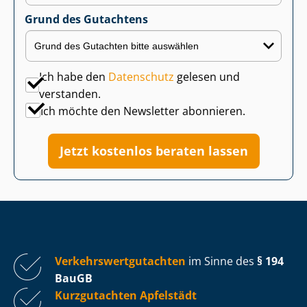
Grund des Gutachtens
Ich habe den
Datenschutz
gelesen und
verstanden.
Ich möchte den Newsletter abonnieren.
Jetzt kostenlos beraten lassen
Ver­kehrs­wert­gut­ach­ten
im Sinne des
§ 194
BauGB
Kurzgutachten Apfelstädt