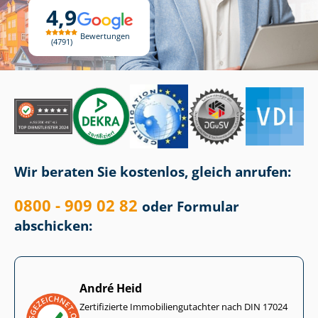
4,9
Bewertungen
4791
Wir beraten Sie kostenlos, gleich anrufen:
0800 - 909 02 82
oder Formular
abschicken:
André Heid
Zertifizierte Im­mo­bi­li­en­gut­ach­ter nach DIN 17024