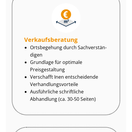
Ver­kaufs­be­ra­tung
Ortsbegehung durch Sach­ver­stän­
di­gen
Grundlage für optimale
Preisgestaltung
Verschafft Inen entscheidende
Ver­hand­lungs­vor­tei­le
Ausführliche schriftliche
Abhandlung (ca. 30-50 Seiten)