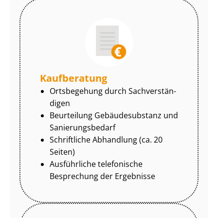
Kaufberatung
Ortsbegehung durch Sach­ver­stän­
di­gen
Beurteilung Gebäudesubstanz und
Sa­nie­rungs­be­darf
Schriftliche Abhandlung (ca. 20
Seiten)
Ausführliche telefonische
Besprechung der Ergebnisse