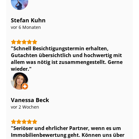
Stefan Kuhn
vor 6 Monaten
Schnell Be­sich­ti­gungs­ter­min erhalten,
Gutachten übersichtlich und hochwertig mit
allem was nötig ist zu­sam­men­ge­stellt. Gerne
wieder.
Vanessa Beck
vor 2 Wochen
Seriöser und ehrlicher Partner, wenn es um
Im­mo­bi­li­en­be­wer­tung geht. Können uns über