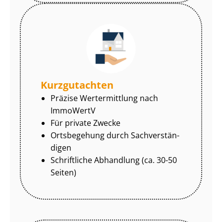
Kurzgutachten
Präzise Wertermittlung nach
ImmoWertV
Für private Zwecke
Ortsbegehung durch Sach­ver­stän­
di­gen
Schriftliche Abhandlung (ca. 30-50
Seiten)