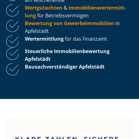
Wertgutachten
&
Im­mo­bi­li­en­wert­ermitt­
lung
für Be­triebs­ver­mö­gen
Bewertung von Ge­wer­be­im­mo­bi­li­en
in
Apfelstädt
Wertermittlung
für das Finanzamt
Steuerliche Im­mo­bi­li­en­be­wer­tung
Apfelstädt
Bau­sach­ver­stän­di­ger Apfelstädt