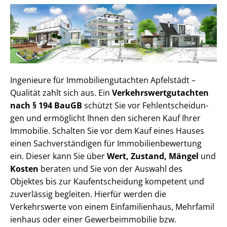
Ingenieure für Im­mo­bi­li­en­gut­ach­ten Apfelstädt –
Qualität zahlt sich aus. Ein
Ver­kehrs­wert­gut­ach­ten
nach § 194 BauGB
schützt Sie vor Fehl­ent­schei­dun­
gen und ermöglicht Ihnen den sicheren Kauf Ihrer
Immobilie. Schalten Sie vor dem Kauf eines Hauses
einen Sach­ver­stän­di­gen für Im­mo­bi­li­en­be­wer­tung
ein. Dieser kann Sie über
Wert, Zustand, Mängel
und
Kosten
beraten und Sie von der Auswahl des
Objektes bis zur Kauf­ent­schei­dung kompetent und
zuverlässig begleiten. Hierfür werden die
Verkehrswerte von einem Einfamilienhaus, Mehr­fa­mi­l
i­en­haus oder einer Ge­wer­be­im­mo­bi­lie bzw.