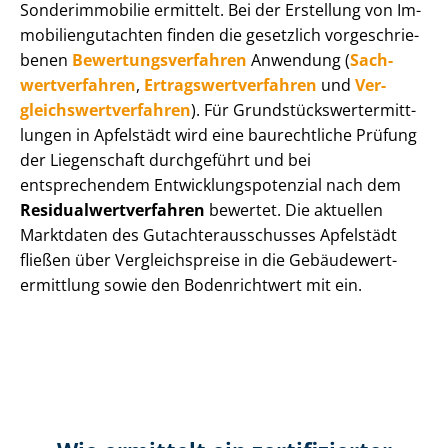
Sonderimmobilie ermittelt. Bei der Erstellung von Im­
mo­bi­li­en­gut­ach­ten finden die gesetzlich vor­ge­schrie­
be­nen
Be­wer­tungs­ver­fah­ren
Anwendung (
Sach­
wert­ver­fah­ren
,
Er­trags­wert­ver­fah­ren
und
Ver­
gleichs­wert­ver­fah­ren
). Für Grund­stücks­wert­ermitt­
lun­gen in Apfelstädt wird eine baurechtliche Prüfung
der Liegenschaft durchgeführt und bei
entsprechendem Ent­wick­lungs­po­ten­zi­al nach dem
Re­si­du­al­wert­ver­fah­ren
bewertet. Die aktuellen
Marktdaten des Gut­ach­ter­aus­schus­ses Apfelstädt
fließen über Ver­gleichs­prei­se in die Ge­bäu­de­wert­
ermitt­lung sowie den Bodenrichtwert mit ein.