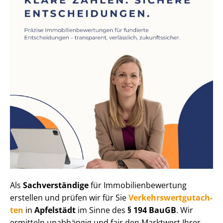
Als
Sachverständige
für Im­mo­bi­li­en­be­wer­tung
erstellen und prüfen wir für Sie
Ver­kehrs­wert­gut­ach­
ten
in
Apfelstädt
im Sinne des
§ 194 BauGB
. Wir
ermitteln unabhängig und fair den Marktwert Ihrer