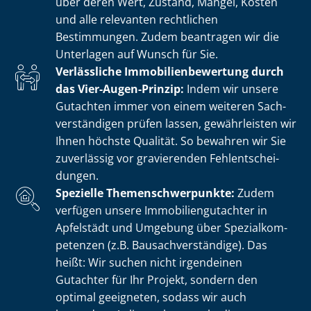
über deren Wert, Zustand, Mängel, Kosten
und alle relevanten rechtlichen
Bestimmungen. Zudem beantragen wir die
Unterlagen auf Wunsch für Sie.
Verlässliche Im­mo­bi­li­en­be­wer­tung durch
das Vier-Augen-Prinzip:
Indem wir unsere
Gutachten immer von einem weiteren Sach­
ver­stän­di­gen prüfen lassen, gewährleisten wir
Ihnen höchste Qualität. So bewahren wir Sie
zuverlässig vor gravierenden Fehl­ent­schei­
dun­gen.
Spezielle The­men­schwer­punk­te:
Zudem
verfügen unsere Im­mo­bi­li­en­gut­ach­ter in
Apfelstädt und Umgebung über Spe­zi­al­kom­
pe­ten­zen (z.B. Bau­sach­ver­stän­di­ge). Das
heißt: Wir suchen nicht irgendeinen
Gutachter für Ihr Projekt, sondern den
optimal geeigneten, sodass wir auch