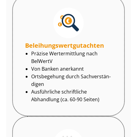
Be­lei­hungs­wert­gut­ach­ten
Präzise Wertermittlung nach
BelWertV
Von Banken anerkannt
Ortsbegehung durch Sach­ver­stän­
di­gen
Ausführliche schriftliche
Abhandlung (ca. 60-90 Seiten)