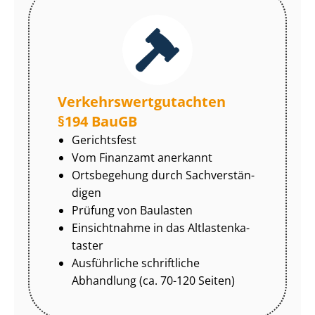
Ver­kehrs­wert­gut­ach­ten
§194 BauGB
Gerichtsfest
Vom Finanzamt anerkannt
Ortsbegehung durch Sach­ver­stän­
di­gen
Prüfung von Baulasten
Einsichtnahme in das Alt­las­ten­ka­
tas­ter
Ausführliche schriftliche
Abhandlung (ca. 70-120 Seiten)