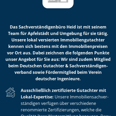
Das Sach­ver­stän­di­gen­bü­ro Heid ist mit seinem
Team für Apfelstädt und Umgebung für sie tätig.
Unsere lokal versierten Im­mo­bi­li­en­gut­ach­ter
kennen sich bestens mit den Im­mo­bi­li­en­prei­sen
vor Ort aus. Dabei zeichnen die folgenden Punkte
unser Angebot für Sie aus: Wir sind zudem Mitglied
beim Deutschen Gutachter & Sach­ver­stän­di­gen­
ver­band sowie Fördermitglied beim Verein
deutscher Ingenieure.
Ausschließlich zertifizierte Gutachter mit
Lokal-Expertise:
Unsere Im­mo­bi­li­en­sach­ver­
stän­di­gen verfügen über verschiedene
renommierte Zer­ti­fi­zie­run­gen, welche die