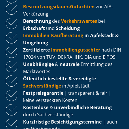
Rest­nut­zungs­dau­er-Gutachten
zur AfA-
Verkürzung
Berechnung
des
Verkehrswertes
bei
Erbschaft
und
Scheidung
Immobilien-Kaufberatung
in Apfelstädt &
Umgebung
Zertifizierte
Im­mo­bi­li­en­gut­ach­ter
nach DIN
17024 von TÜV, DEKRA, IHK, DIA und EIPOS
Unabhängige
&
neutrale
Ermittlung des
Marktwertes
Öffentlich bestellte & vereidigte
Sachverständige
in Apfelstädt
Fest­preis­ga­ran­tie
| transparent & fair |
keine versteckten Kosten
Kostenlose
&
unverbindliche Beratung
durch Sachverständige
Kurzfristige Be­sich­ti­gungs­ter­mi­ne
| auch
am Wochenende