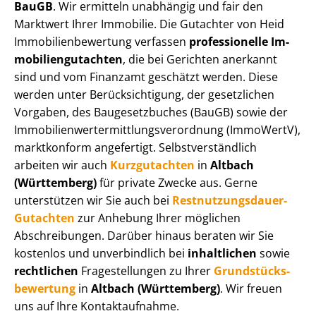
BauGB
. Wir ermitteln unabhängig und fair den
Marktwert Ihrer Immobilie. Die Gutachter von Heid
Im­mo­bi­li­en­be­wer­tung verfassen
professionelle Im­
mo­bi­li­en­gut­ach­ten
, die bei Gerichten anerkannt
sind und vom Finanzamt geschätzt werden. Diese
werden unter Be­rück­sich­ti­gung, der gesetzlichen
Vorgaben, des Baugesetzbuches (BauGB) sowie der
Im­mo­bi­li­en­wert­ermitt­lungs­ver­ord­nung (ImmoWertV),
marktkonform angefertigt. Selbst­ver­ständ­lich
arbeiten wir auch
Kurzgutachten
in
Altbach
(Württemberg)
für private Zwecke aus. Gerne
unterstützen wir Sie auch bei
Rest­nut­zungs­dau­er-
Gutachten
zur Anhebung Ihrer möglichen
Abschreibungen. Darüber hinaus beraten wir Sie
kostenlos und unverbindlich bei
inhaltlichen
sowie
rechtlichen
Fragestellungen zu Ihrer
Grund­stücks­
be­wer­tung
in
Altbach (Württemberg)
. Wir freuen
uns auf Ihre Kontaktaufnahme.