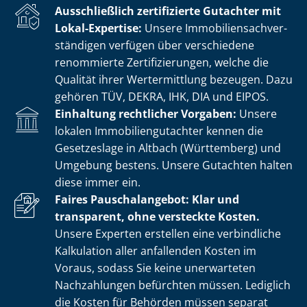
Ausschließlich zertifizierte Gutachter mit
Lokal-Expertise:
Unsere Im­mo­bi­li­en­sach­ver­
stän­di­gen verfügen über verschiedene
renommierte Zer­ti­fi­zie­run­gen, welche die
Qualität ihrer Wertermittlung bezeugen. Dazu
gehören TÜV, DEKRA, IHK, DIA und EIPOS.
Einhaltung rechtlicher Vorgaben:
Unsere
lokalen Im­mo­bi­li­en­gut­ach­ter kennen die
Gesetzeslage in Altbach (Württemberg) und
Umgebung bestens. Unsere Gutachten halten
diese immer ein.
Faires Pauschalangebot: Klar und
transparent, ohne versteckte Kosten.
Unsere Experten erstellen eine verbindliche
Kalkulation aller anfallenden Kosten im
Voraus, sodass Sie keine unerwarteten
Nachzahlungen befürchten müssen. Lediglich
die Kosten für Behörden müssen separat