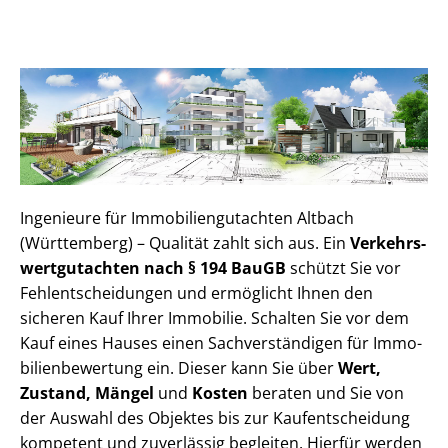
Ingenieure für Im­mo­bi­li­en­gut­ach­ten Altbach
(Württemberg) – Qualität zahlt sich aus. Ein
Ver­kehrs­
wert­gut­ach­ten nach § 194 BauGB
schützt Sie vor
Fehl­ent­schei­dun­gen und ermöglicht Ihnen den
sicheren Kauf Ihrer Immobilie. Schalten Sie vor dem
Kauf eines Hauses einen Sach­ver­stän­di­gen für Im­mo­
bi­li­en­be­wer­tung ein. Dieser kann Sie über
Wert,
Zustand, Mängel
und
Kosten
beraten und Sie von
der Auswahl des Objektes bis zur Kauf­ent­schei­dung
kompetent und zuverlässig begleiten. Hierfür werden