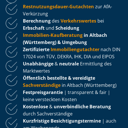
Rest­nut­zungs­dau­er-Gutachten
zur AfA-
Verkürzung
Berechnung
des
Verkehrswertes
bei
Erbschaft
und
Scheidung
Immobilien-Kaufberatung
in Altbach
(Württemberg) & Umgebung
Zertifizierte
Im­mo­bi­li­en­gut­ach­ter
nach DIN
17024 von TÜV, DEKRA, IHK, DIA und EIPOS
Unabhängige
&
neutrale
Ermittlung des
Marktwertes
Öffentlich bestellte & vereidigte
Sachverständige
in Altbach (Württemberg)
Fest­preis­ga­ran­tie
| transparent & fair |
keine versteckten Kosten
Kostenlose
&
unverbindliche Beratung
durch Sachverständige
Kurzfristige Be­sich­ti­gungs­ter­mi­ne
| auch
am Wochenende