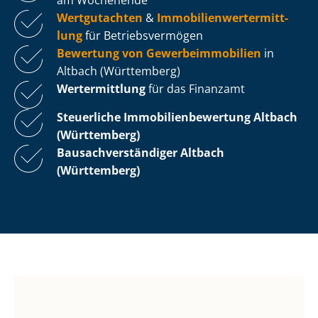
Wertgutachten
&
Im­mo­bi­li­en­wert­ermitt­
lung
für Be­triebs­ver­mö­gen
Bewertung von Ge­wer­be­im­mo­bi­li­en
in
Altbach (Württemberg)
Wertermittlung
für das Finanzamt
Steuerliche Im­mo­bi­li­en­be­wer­tung
Altbach
(Württemberg)
Bau­sach­ver­stän­di­ger Altbach
(Württemberg)