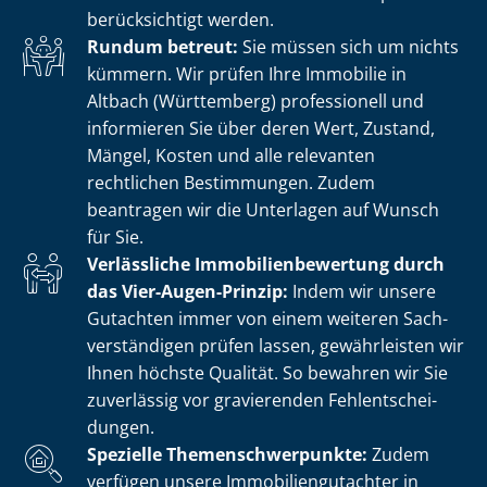
berücksichtigt werden.
Rundum betreut:
Sie müssen sich um nichts
kümmern. Wir prüfen Ihre Immobilie in
Altbach (Württemberg) professionell und
informieren Sie über deren Wert, Zustand,
Mängel, Kosten und alle relevanten
rechtlichen Bestimmungen. Zudem
beantragen wir die Unterlagen auf Wunsch
für Sie.
Verlässliche Im­mo­bi­li­en­be­wer­tung durch
das Vier-Augen-Prinzip:
Indem wir unsere
Gutachten immer von einem weiteren Sach­
ver­stän­di­gen prüfen lassen, gewährleisten wir
Ihnen höchste Qualität. So bewahren wir Sie
zuverlässig vor gravierenden Fehl­ent­schei­
dun­gen.
Spezielle The­men­schwer­punk­te:
Zudem
verfügen unsere Im­mo­bi­li­en­gut­ach­ter in