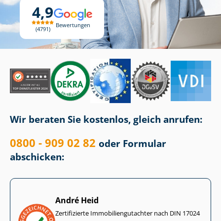
4,9
Bewertungen
4791
Wir beraten Sie kostenlos, gleich anrufen:
0800 - 909 02 82
oder Formular
abschicken:
André Heid
Zertifizierte Im­mo­bi­li­en­gut­ach­ter nach DIN 17024