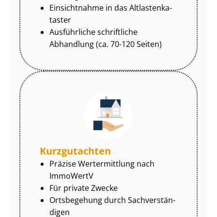
Einsichtnahme in das Alt­las­ten­ka­
tas­ter
Ausführliche schriftliche
Abhandlung (ca. 70-120 Seiten)
Kurzgutachten
Präzise Wertermittlung nach
ImmoWertV
Für private Zwecke
Ortsbegehung durch Sach­ver­stän­
di­gen