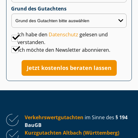
Grund des Gutachtens
Ich habe den
Datenschutz
gelesen und
verstanden.
Ich möchte den Newsletter abonnieren.
Jetzt kostenlos beraten lassen
Ver­kehrs­wert­gut­ach­ten
im Sinne des
§ 194
BauGB
Kurzgutachten Altbach (Württemberg)