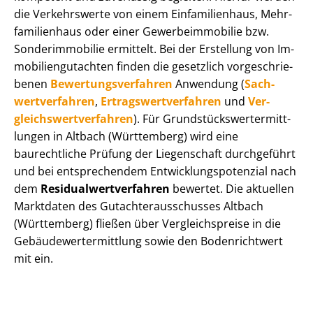
die Verkehrswerte von einem Einfamilienhaus, Mehr­
fa­mi­li­en­haus oder einer Ge­wer­be­im­mo­bi­lie bzw.
Sonderimmobilie ermittelt. Bei der Erstellung von Im­
mo­bi­li­en­gut­ach­ten finden die gesetzlich vor­ge­schrie­
be­nen
Be­wer­tungs­ver­fah­ren
Anwendung (
Sach­
wert­ver­fah­ren
,
Er­trags­wert­ver­fah­ren
und
Ver­
gleichs­wert­ver­fah­ren
). Für Grund­stücks­wert­ermitt­
lun­gen in Altbach (Württemberg) wird eine
baurechtliche Prüfung der Liegenschaft durchgeführt
und bei entsprechendem Ent­wick­lungs­po­ten­zi­al nach
dem
Re­si­du­al­wert­ver­fah­ren
bewertet. Die aktuellen
Marktdaten des Gut­ach­ter­aus­schus­ses Altbach
(Württemberg) fließen über Ver­gleichs­prei­se in die
Ge­bäu­de­wert­ermitt­lung sowie den Bodenrichtwert
mit ein.