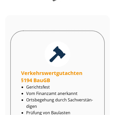
Ver­kehrs­wert­gut­ach­ten
§194 BauGB
Gerichtsfest
Vom Finanzamt anerkannt
Ortsbegehung durch Sach­ver­stän­
di­gen
Prüfung von Baulasten