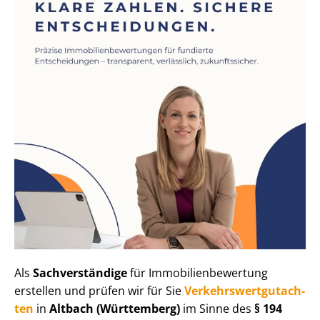
Als
Sachverständige
für Im­mo­bi­li­en­be­wer­tung
erstellen und prüfen wir für Sie
Ver­kehrs­wert­gut­ach­
ten
in
Altbach (Württemberg)
im Sinne des
§ 194