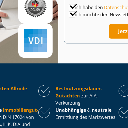
Ich habe den
Datenschu
Ich möchte den Newslet
Jet
ten Allrode
Rest­nut­zungs­dau­er-
Gutachten
zur AfA-
Verkürzung
e
Im­mo­bi­li­en­gut­
Unabhängige
&
neutrale
 DIN 17024 von
Ermittlung des Marktwertes
, IHK, DIA und