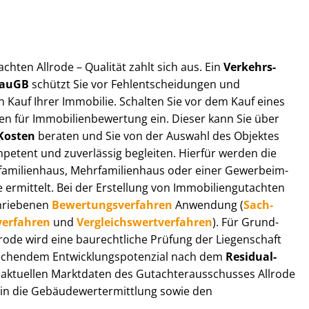
t­ach­ten Allrode – Qualität zahlt sich aus. Ein
Ver­kehrs­
 BauGB
schützt Sie vor Fehl­ent­schei­dun­gen und
 Kauf Ihrer Immobilie. Schalten Sie vor dem Kauf eines
n für Im­mo­bi­li­en­be­wer­tung ein. Dieser kann Sie über
Kosten
beraten und Sie von der Auswahl des Objektes
ompetent und zuverlässig begleiten. Hierfür werden die
ilienhaus, Mehr­fa­mi­li­en­haus oder einer Ge­wer­be­im­
rmittelt. Bei der Erstellung von Im­mo­bi­li­en­gut­ach­ten
hrie­be­nen
Be­wer­tungs­ver­fah­ren
Anwendung (
Sach­
ver­fah­ren
und
Ver­gleichs­wert­ver­fah­ren
). Für Grund­
Allrode wird eine baurechtliche Prüfung der Liegenschaft
hendem Ent­wick­lungs­po­ten­zi­al nach dem
Re­si­du­al­
aktuellen Marktdaten des Gut­ach­ter­aus­schus­ses Allrode
 in die Ge­bäu­de­wert­ermitt­lung sowie den