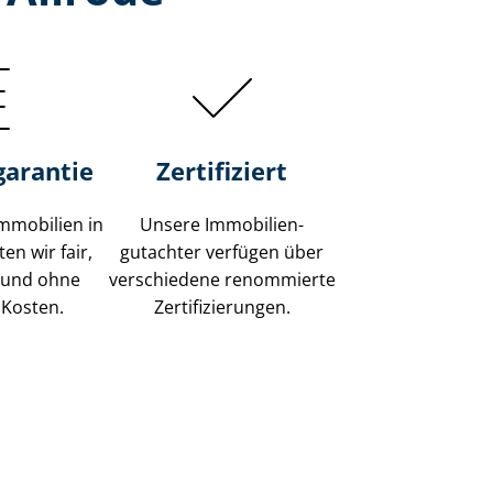
garantie
Zertifiziert
mmobilien in
Unsere Immobilien­
en wir fair,
gutachter verfügen über
 und ohne
verschiedene renommierte
 Kosten.
Zer­ti­fi­zie­run­gen.