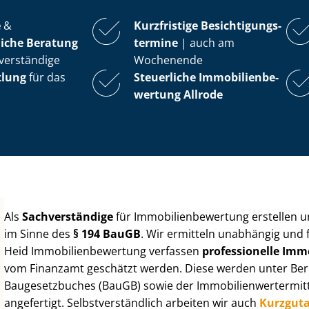
e
&
Kurzfristige Be­sich­ti­gungs­
iche Beratung
ter­mi­ne
| auch am
verständige
Wochenende
tlung
für das
Steuerliche Im­mo­bi­li­en­be­
wer­tung
Allrode
Als
Sachverständige
für Im­mo­bi­li­en­be­wer­tung erstellen
im Sinne des
§ 194 BauGB
. Wir ermitteln unabhängig und 
Heid Im­mo­bi­li­en­be­wer­tung verfassen
professionelle Im­mo­
vom Finanzamt geschätzt werden. Diese werden unter Be­rüc
Baugesetzbuches (BauGB) sowie der Im­mo­bi­li­en­wert­ermi
angefertigt. Selbst­ver­ständ­lich arbeiten wir auch
Kurzgut