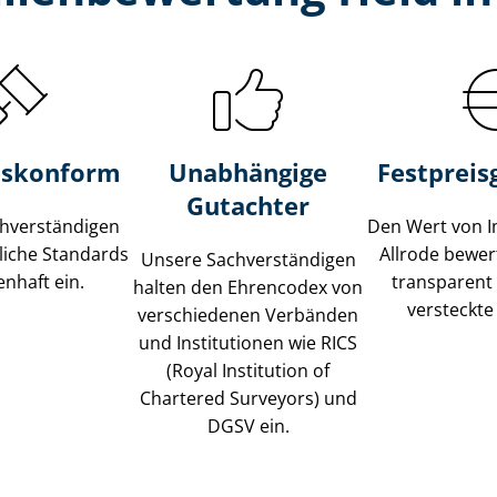
s­konform
Unabhängige
Festpreis​
Gutachter
­ver­stän­di­gen
Den Wert von I
liche Standards
Allrode bewert
Unsere Sach­ver­stän­di­gen
nhaft ein.
transparent
halten den Ehrencodex von
versteckte
verschiedenen Verbänden
und Institutionen wie RICS
(Royal Institution of
Chartered Surveyors) und
DGSV ein.