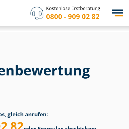
Kostenlose Erstberatung
0800 - 909 02 82
en­bewertung
s, gleich anrufen:
02 82
oder Formular abschicken: