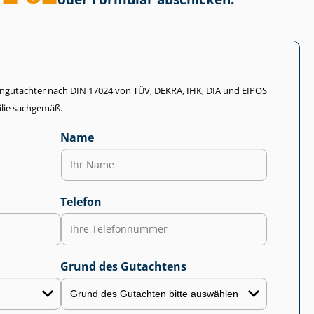
li­en­gut­ach­ter nach DIN 17024 von TÜV, DEKRA, IHK, DIA und EIPOS
lie sachgemäß.
Name
Telefon
Grund des Gutachtens