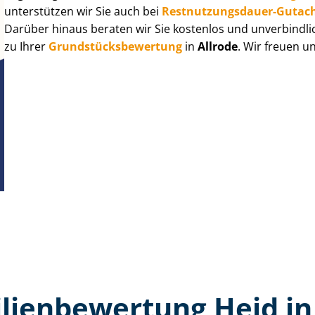
unterstützen wir Sie auch bei
Rest­nut­zungs­dau­er-Gutac
Darüber hinaus beraten wir Sie kostenlos und unverbindli
zu Ihrer
Grund­stücks­be­wer­tung
in
Allrode
. Wir freuen u
ien­bewertung Heid in