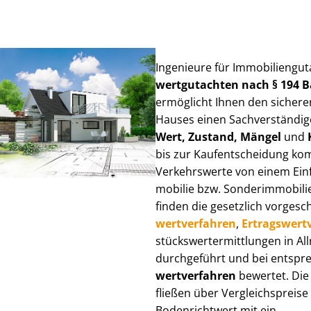
Ingenieure für Im­mo­bi­li­en­gu
wert­gut­ach­ten nach § 194
ermöglicht Ihnen den sicheren
Hauses einen Sach­ver­stän­di­ge
Wert, Zustand, Mängel
und
bis zur Kauf­ent­schei­dung k
Verkehrswerte von einem Einfam
mo­bi­lie bzw. Sonderimmobilie e
finden die gesetzlich vor­ge­sc
wert­ver­fah­ren
,
Er­trags­wert­
stücks­wert­ermitt­lun­gen in 
durchgeführt und bei entsprec
wert­ver­fah­ren
bewertet. Die 
fließen über Ver­gleichs­prei­se
Bodenrichtwert mit ein.