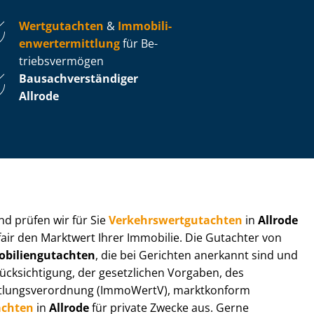
Wertgutachten
&
Im­mo­bi­li­
en­wert­ermitt­lung
für Be­
triebs­ver­mö­gen
Bau­sach­ver­stän­di­ger
Allrode
 und prüfen wir für Sie
Ver­kehrs­wert­gut­ach­ten
in
Allrode
fair den Marktwert Ihrer Immobilie. Die Gutachter von
bi­li­en­gut­ach­ten
, die bei Gerichten anerkannt sind und
k­sich­ti­gung, der gesetzlichen Vorgaben, des
tt­lungs­ver­ord­nung (ImmoWertV), marktkonform
achten
in
Allrode
für private Zwecke aus. Gerne