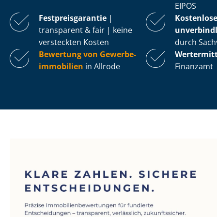
EIPOS
Fest­preis­ga­ran­tie
|
Kostenlos
transparent & fair | keine
unverbindl
versteckten Kosten
durch Sach
Bewertung von Ge­wer­be­
Wertermit
im­mo­bi­li­en
in Allrode
Finanzamt