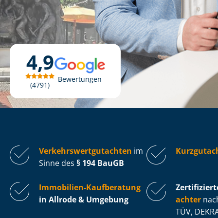
4,9
Bewertungen
4791
Ver­kehrs­wert­gut­ach­ten
im
Kurzgutach
Sinne des
§ 194 BauGB
Immobilien-Kaufberatung
Zertifiziert
in Allrode & Umgebung
ach­ter
nach
TÜV, DEKRA