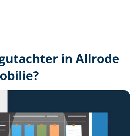
­gutachter in Allrode
bilie?