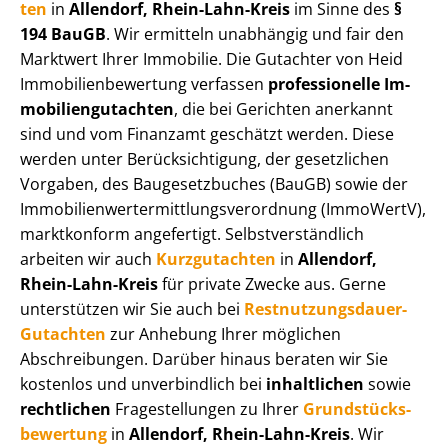
ten
in
Allendorf, Rhein-Lahn-Kreis
im Sinne des
§
194 BauGB
. Wir ermitteln unabhängig und fair den
Marktwert Ihrer Immobilie. Die Gutachter von Heid
Im­mo­bi­li­en­be­wer­tung verfassen
professionelle Im­
mo­bi­li­en­gut­ach­ten
, die bei Gerichten anerkannt
sind und vom Finanzamt geschätzt werden. Diese
werden unter Be­rück­sich­ti­gung, der gesetzlichen
Vorgaben, des Baugesetzbuches (BauGB) sowie der
Im­mo­bi­li­en­wert­ermitt­lungs­ver­ord­nung (ImmoWertV),
marktkonform angefertigt. Selbst­ver­ständ­lich
arbeiten wir auch
Kurzgutachten
in
Allendorf,
Rhein-Lahn-Kreis
für private Zwecke aus. Gerne
unterstützen wir Sie auch bei
Rest­nut­zungs­dau­er-
Gutachten
zur Anhebung Ihrer möglichen
Abschreibungen. Darüber hinaus beraten wir Sie
kostenlos und unverbindlich bei
inhaltlichen
sowie
rechtlichen
Fragestellungen zu Ihrer
Grund­stücks­
be­wer­tung
in
Allendorf, Rhein-Lahn-Kreis
. Wir