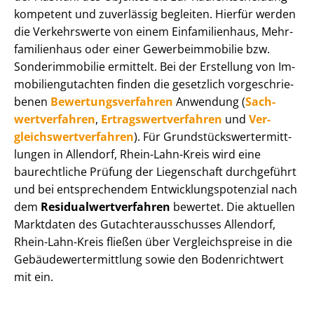
kompetent und zuverlässig begleiten. Hierfür werden
die Verkehrswerte von einem Einfamilienhaus, Mehr­
fa­mi­li­en­haus oder einer Ge­wer­be­im­mo­bi­lie bzw.
Sonderimmobilie ermittelt. Bei der Erstellung von Im­
mo­bi­li­en­gut­ach­ten finden die gesetzlich vor­ge­schrie­
be­nen
Be­wer­tungs­ver­fah­ren
Anwendung (
Sach­
wert­ver­fah­ren
,
Er­trags­wert­ver­fah­ren
und
Ver­
gleichs­wert­ver­fah­ren
). Für Grund­stücks­wert­ermitt­
lun­gen in Allendorf, Rhein-Lahn-Kreis wird eine
baurechtliche Prüfung der Liegenschaft durchgeführt
und bei entsprechendem Ent­wick­lungs­po­ten­zi­al nach
dem
Re­si­du­al­wert­ver­fah­ren
bewertet. Die aktuellen
Marktdaten des Gut­ach­ter­aus­schus­ses Allendorf,
Rhein-Lahn-Kreis fließen über Ver­gleichs­prei­se in die
Ge­bäu­de­wert­ermitt­lung sowie den Bodenrichtwert
mit ein.