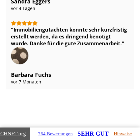
Sandra Eggers
vor 4 Tagen
Im­mo­bi­li­en­gut­ach­ten konnte sehr kurzfristig
erstellt werden, da es dringend benötigt
wurde. Danke für die gute Zusammenarbeit.
Barbara Fuchs
vor 7 Monaten
Gebäudearten, die wir für Sie
SEHR GUT
ICHNET
.org
764 Bewertungen
Hinweise