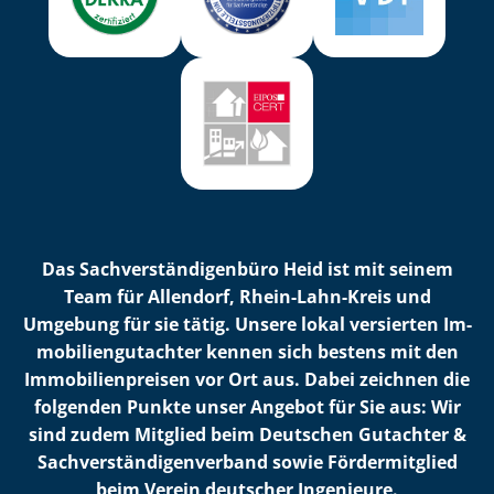
Das Sach­ver­stän­di­gen­bü­ro Heid ist mit seinem
Team für Allendorf, Rhein-Lahn-Kreis und
Umgebung für sie tätig. Unsere lokal versierten Im­
mo­bi­li­en­gut­ach­ter kennen sich bestens mit den
Im­mo­bi­li­en­prei­sen vor Ort aus. Dabei zeichnen die
folgenden Punkte unser Angebot für Sie aus: Wir
sind zudem Mitglied beim Deutschen Gutachter &
Sach­ver­stän­di­gen­ver­band sowie Fördermitglied
beim Verein deutscher Ingenieure.