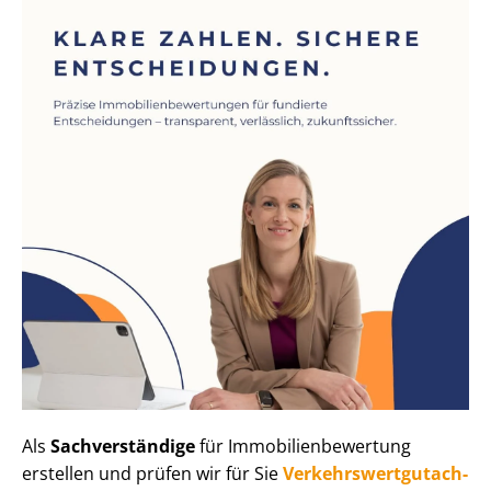
Als
Sachverständige
für Im­mo­bi­li­en­be­wer­tung
erstellen und prüfen wir für Sie
Ver­kehrs­wert­gut­ach­