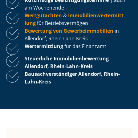
am Wochenende
Wertgutachten
&
Im­mo­bi­li­en­wert­ermitt­
lung
für Be­triebs­ver­mö­gen
Bewertung von Ge­wer­be­im­mo­bi­li­en
in
Allendorf, Rhein-Lahn-Kreis
Wertermittlung
für das Finanzamt
Steuerliche Im­mo­bi­li­en­be­wer­tung
Allendorf, Rhein-Lahn-Kreis
Bau­sach­ver­stän­di­ger Allendorf, Rhein-
Lahn-Kreis