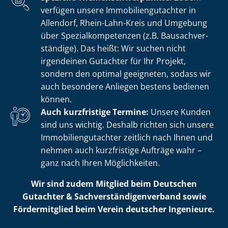
verfügen unsere Im­mo­bi­li­en­gut­ach­ter in
Allendorf, Rhein-Lahn-Kreis und Umgebung
über Spe­zi­al­kom­pe­ten­zen (z.B. Bau­sach­ver­
stän­di­ge). Das heißt: Wir suchen nicht
irgendeinen Gutachter für Ihr Projekt,
sondern den optimal geeigneten, sodass wir
auch besondere Anliegen bestens bedienen
können.
Auch kurzfristige Termine:
Unsere Kunden
sind uns wichtig. Deshalb richten sich unsere
Im­mo­bi­li­en­gut­ach­ter zeitlich nach Ihnen und
nehmen auch kurzfristige Aufträge wahr –
ganz nach Ihren Möglichkeiten.
Wir sind zudem Mitglied beim Deutschen
Gutachter & Sach­ver­stän­di­gen­ver­band sowie
Fördermitglied beim Verein deutscher Ingenieure.