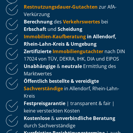
Rest­nut­zungs­dau­er-Gutachten
zur AfA-
Verkürzung
Berechnung
des
Verkehrswertes
bei
Erbschaft
und
Scheidung
Immobilien-Kaufberatung
in Allendorf,
Rhein-Lahn-Kreis & Umgebung
Zertifizierte
Im­mo­bi­li­en­gut­ach­ter
nach DIN
17024 von TÜV, DEKRA, IHK, DIA und EIPOS
Unabhängige
&
neutrale
Ermittlung des
Marktwertes
Öffentlich bestellte & vereidigte
Sachverständige
in Allendorf, Rhein-Lahn-
Kreis
Fest­preis­ga­ran­tie
| transparent & fair |
keine versteckten Kosten
Kostenlose
&
unverbindliche Beratung
durch Sachverständige
Kurzfristige Be­sich­ti­gungs­ter­mi­ne
| auch