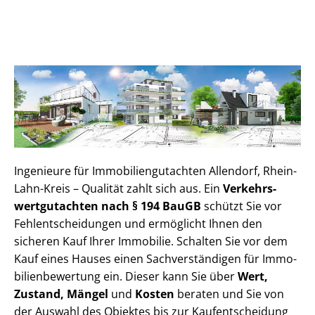
Ingenieure für Im­mo­bi­li­en­gut­ach­ten Allendorf, Rhein-
Lahn-Kreis – Qualität zahlt sich aus. Ein
Ver­kehrs­
wert­gut­ach­ten nach § 194 BauGB
schützt Sie vor
Fehl­ent­schei­dun­gen und ermöglicht Ihnen den
sicheren Kauf Ihrer Immobilie. Schalten Sie vor dem
Kauf eines Hauses einen Sach­ver­stän­di­gen für Im­mo­
bi­li­en­be­wer­tung ein. Dieser kann Sie über
Wert,
Zustand, Mängel
und
Kosten
beraten und Sie von
der Auswahl des Objektes bis zur Kauf­ent­schei­dung