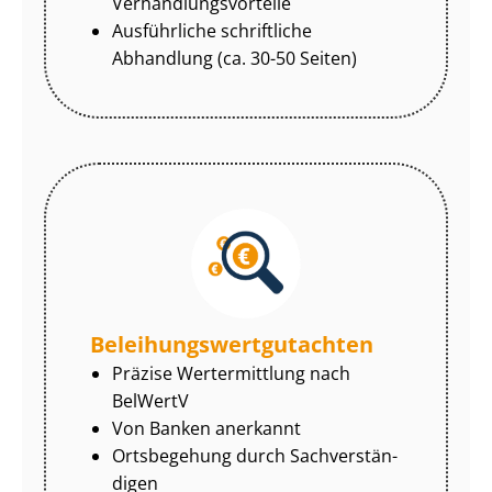
Ver­hand­lungs­vor­tei­le
Ausführliche schriftliche
Abhandlung (ca. 30-50 Seiten)
Be­lei­hungs­wert­gut­ach­ten
Präzise Wertermittlung nach
BelWertV
Von Banken anerkannt
Ortsbegehung durch Sach­ver­stän­
di­gen