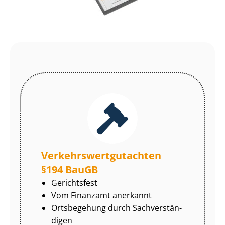
Ver­kehrs­wert­gut­ach­ten
§194 BauGB
Gerichtsfest
Vom Finanzamt anerkannt
Ortsbegehung durch Sach­ver­stän­
di­gen