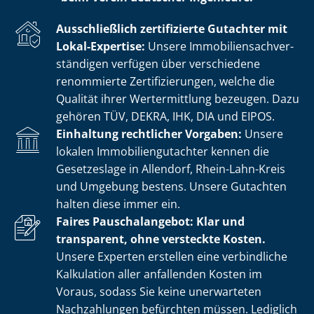
Ausschließlich zertifizierte Gutachter mit
Lokal-Expertise:
Unsere Im­mo­bi­li­en­sach­ver­
stän­di­gen verfügen über verschiedene
renommierte Zer­ti­fi­zie­run­gen, welche die
Qualität ihrer Wertermittlung bezeugen. Dazu
gehören TÜV, DEKRA, IHK, DIA und EIPOS.
Einhaltung rechtlicher Vorgaben:
Unsere
lokalen Im­mo­bi­li­en­gut­ach­ter kennen die
Gesetzeslage in Allendorf, Rhein-Lahn-Kreis
und Umgebung bestens. Unsere Gutachten
halten diese immer ein.
Faires Pauschalangebot: Klar und
transparent, ohne versteckte Kosten.
Unsere Experten erstellen eine verbindliche
Kalkulation aller anfallenden Kosten im
Voraus, sodass Sie keine unerwarteten
Nachzahlungen befürchten müssen. Lediglich