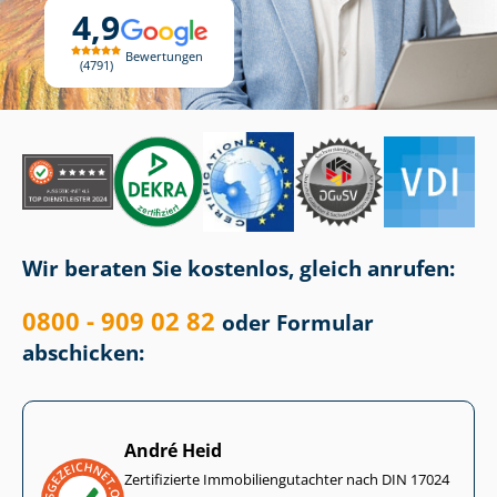
4,9
Bewertungen
4791
Wir beraten Sie kostenlos, gleich anrufen:
0800 - 909 02 82
oder Formular
abschicken:
André Heid
Zertifizierte Im­mo­bi­li­en­gut­ach­ter nach DIN 17024