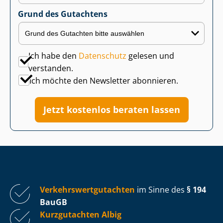
Grund des Gutachtens
Ich habe den
Datenschutz
gelesen und
verstanden.
Ich möchte den Newsletter abonnieren.
Jetzt kostenlos beraten lassen
Ver­kehrs­wert­gut­ach­ten
im Sinne des
§ 194
BauGB
Kurzgutachten Albig