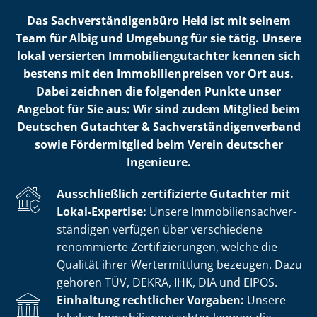
Das Sach­ver­stän­di­gen­bü­ro Heid ist mit seinem
Team für Albig und Umgebung für sie tätig. Unsere
lokal versierten Im­mo­bi­li­en­gut­ach­ter kennen sich
bestens mit den Im­mo­bi­li­en­prei­sen vor Ort aus.
Dabei zeichnen die folgenden Punkte unser
Angebot für Sie aus: Wir sind zudem Mitglied beim
Deutschen Gutachter & Sach­ver­stän­di­gen­ver­band
sowie Fördermitglied beim Verein deutscher
Ingenieure.
Ausschließlich zertifizierte Gutachter mit
Lokal-Expertise:
Unsere Im­mo­bi­li­en­sach­ver­
stän­di­gen verfügen über verschiedene
renommierte Zer­ti­fi­zie­run­gen, welche die
Qualität ihrer Wertermittlung bezeugen. Dazu
gehören TÜV, DEKRA, IHK, DIA und EIPOS.
Einhaltung rechtlicher Vorgaben:
Unsere