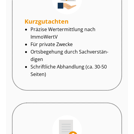
Kurzgutachten
Präzise Wertermittlung nach
ImmoWertV
Für private Zwecke
Ortsbegehung durch Sach­ver­stän­
di­gen
Schriftliche Abhandlung (ca. 30-50
Seiten)