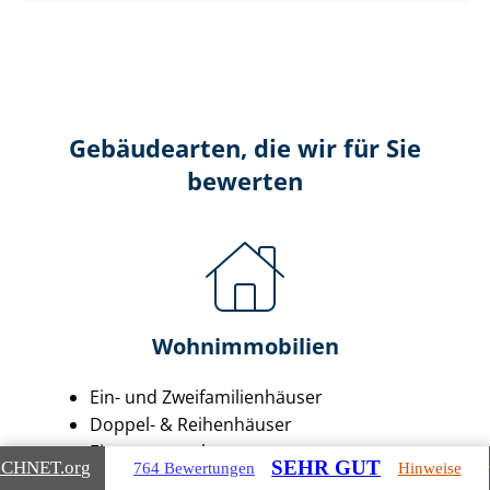
Gebäudearten, die wir für Sie
bewerten
Wohnimmobilien
Ein- und Zwei­fa­mi­li­en­häu­ser
Doppel- & Reihenhäuser
Ei­gen­tums­woh­nun­gen
SEHR GUT
ICHNET
.org
764 Bewertungen
Hinweise
Mehr­fa­mi­li­en­häu­ser