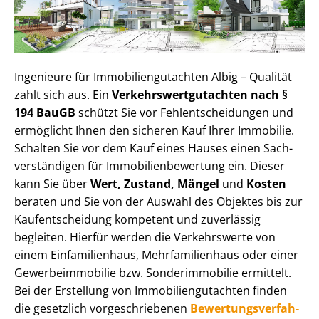
Ingenieure für Im­mo­bi­li­en­gut­ach­ten Albig – Qualität
zahlt sich aus. Ein
Ver­kehrs­wert­gut­ach­ten nach §
194 BauGB
schützt Sie vor Fehl­ent­schei­dun­gen und
ermöglicht Ihnen den sicheren Kauf Ihrer Immobilie.
Schalten Sie vor dem Kauf eines Hauses einen Sach­
ver­stän­di­gen für Im­mo­bi­li­en­be­wer­tung ein. Dieser
kann Sie über
Wert, Zustand, Mängel
und
Kosten
beraten und Sie von der Auswahl des Objektes bis zur
Kauf­ent­schei­dung kompetent und zuverlässig
begleiten. Hierfür werden die Verkehrswerte von
einem Einfamilienhaus, Mehr­fa­mi­li­en­haus oder einer
Ge­wer­be­im­mo­bi­lie bzw. Sonderimmobilie ermittelt.
Bei der Erstellung von Im­mo­bi­li­en­gut­ach­ten finden
die gesetzlich vor­ge­schrie­be­nen
Be­wer­tungs­ver­fah­