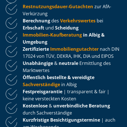
Rest­nut­zungs­dau­er-Gutachten
zur AfA-
Verkürzung
Berechnung
des
Verkehrswertes
bei
Erbschaft
und
Scheidung
Immobilien-Kaufberatung
in Albig &
Umgebung
Zertifizierte
Im­mo­bi­li­en­gut­ach­ter
nach DIN
17024 von TÜV, DEKRA, IHK, DIA und EIPOS
Unabhängige
&
neutrale
Ermittlung des
Marktwertes
Öffentlich bestellte & vereidigte
Sachverständige
in Albig
Fest­preis­ga­ran­tie
| transparent & fair |
keine versteckten Kosten
Kostenlose
&
unverbindliche Beratung
durch Sachverständige
Kurzfristige Be­sich­ti­gungs­ter­mi­ne
| auch
am Wochenende