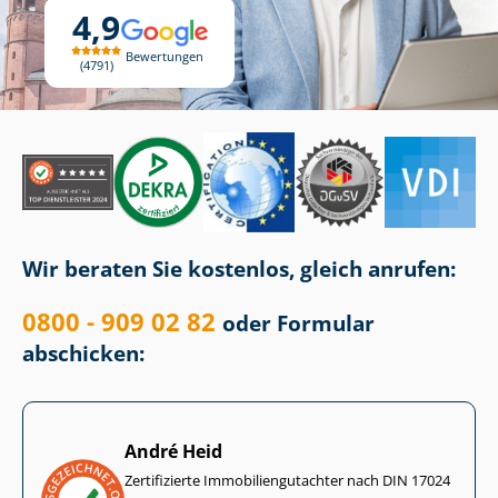
4,9
Bewertungen
4791
Wir beraten Sie kostenlos, gleich anrufen:
0800 - 909 02 82
oder Formular
abschicken:
André Heid
Zertifizierte Im­mo­bi­li­en­gut­ach­ter nach DIN 17024