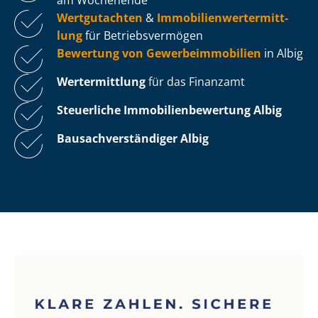
Wertgutachten
&
Im­mo­bi­li­en­wert­ermitt­
lung
für Be­triebs­ver­mö­gen
Bewertung von Ge­wer­be­im­mo­bi­li­en
in Albig
Wertermittlung
für das Finanzamt
Steuerliche Im­mo­bi­li­en­be­wer­tung
Albig
Bau­sach­ver­stän­di­ger Albig