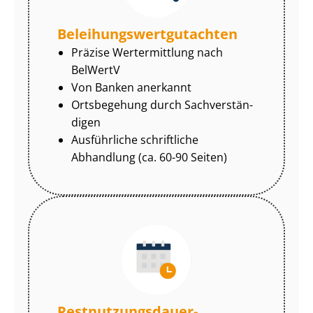
Be­lei­hungs­wert­gut­ach­ten
Präzise Wertermittlung nach
BelWertV
Von Banken anerkannt
Ortsbegehung durch Sach­ver­stän­
di­gen
Ausführliche schriftliche
Abhandlung (ca. 60-90 Seiten)
Rest­nut­zungs­dau­er-