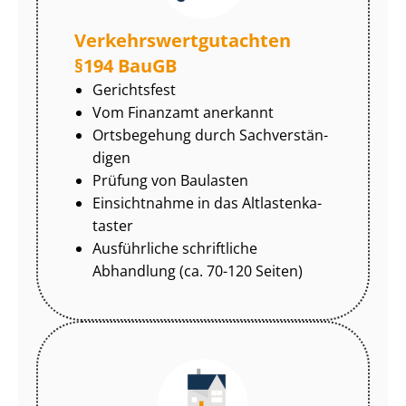
Ver­kehrs­wert­gut­ach­ten
§194 BauGB
Gerichtsfest
Vom Finanzamt anerkannt
Ortsbegehung durch Sach­ver­stän­
di­gen
Prüfung von Baulasten
Einsichtnahme in das Alt­las­ten­ka­
tas­ter
Ausführliche schriftliche
Abhandlung (ca. 70-120 Seiten)