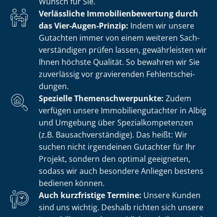
Wunsch für Sie.
Verlässliche Im­mo­bi­li­en­be­wer­tung durch
das Vier-Augen-Prinzip:
Indem wir unsere
Gutachten immer von einem weiteren Sach­
ver­stän­di­gen prüfen lassen, gewährleisten wir
Ihnen höchste Qualität. So bewahren wir Sie
zuverlässig vor gravierenden Fehl­ent­schei­
dun­gen.
Spezielle The­men­schwer­punk­te:
Zudem
verfügen unsere Im­mo­bi­li­en­gut­ach­ter in Albig
und Umgebung über Spe­zi­al­kom­pe­ten­zen
(z.B. Bau­sach­ver­stän­di­ge). Das heißt: Wir
suchen nicht irgendeinen Gutachter für Ihr
Projekt, sondern den optimal geeigneten,
sodass wir auch besondere Anliegen bestens
bedienen können.
Auch kurzfristige Termine:
Unsere Kunden
sind uns wichtig. Deshalb richten sich unsere