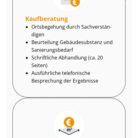
Kaufberatung
Ortsbegehung durch Sach­ver­stän­
di­gen
Beurteilung Gebäudesubstanz und
Sa­nie­rungs­be­darf
Schriftliche Abhandlung (ca. 20
Seiten)
Ausführliche telefonische
Besprechung der Ergebnisse