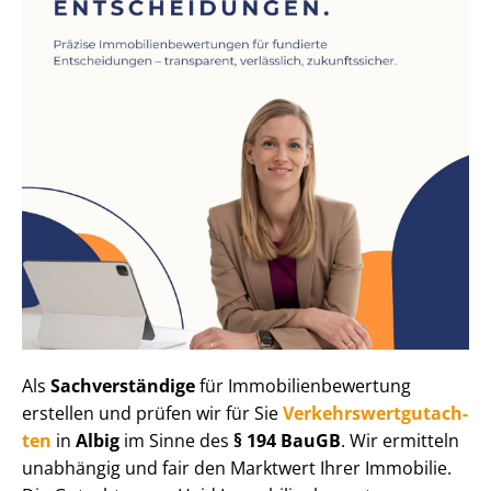
Als
Sachverständige
für Im­mo­bi­li­en­be­wer­tung
erstellen und prüfen wir für Sie
Ver­kehrs­wert­gut­ach­
ten
in
Albig
im Sinne des
§ 194 BauGB
. Wir ermitteln
unabhängig und fair den Marktwert Ihrer Immobilie.