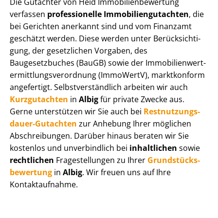
Die Gutachter von Heid Im­mo­bi­li­en­be­wer­tung
verfassen
professionelle Im­mo­bi­li­en­gut­ach­ten
, die
bei Gerichten anerkannt sind und vom Finanzamt
geschätzt werden. Diese werden unter Be­rück­sich­ti­
gung, der gesetzlichen Vorgaben, des
Baugesetzbuches (BauGB) sowie der Im­mo­bi­li­en­wert­
ermitt­lungs­ver­ord­nung (ImmoWertV), marktkonform
angefertigt. Selbst­ver­ständ­lich arbeiten wir auch
Kurzgutachten
in
Albig
für private Zwecke aus.
Gerne unterstützen wir Sie auch bei
Rest­nut­zungs­
dau­er-Gutachten
zur Anhebung Ihrer möglichen
Abschreibungen. Darüber hinaus beraten wir Sie
kostenlos und unverbindlich bei
inhaltlichen
sowie
rechtlichen
Fragestellungen zu Ihrer
Grund­stücks­
be­wer­tung
in
Albig
. Wir freuen uns auf Ihre
Kontaktaufnahme.