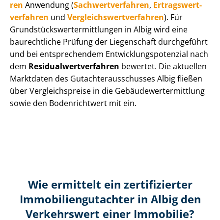
ren
Anwendung (
Sach­wert­ver­fah­ren
,
Er­trags­wert­
ver­fah­ren
und
Ver­gleichs­wert­ver­fah­ren
). Für
Grund­stücks­wert­ermitt­lun­gen in Albig wird eine
baurechtliche Prüfung der Liegenschaft durchgeführt
und bei entsprechendem Ent­wick­lungs­po­ten­zi­al nach
dem
Re­si­du­al­wert­ver­fah­ren
bewertet. Die aktuellen
Marktdaten des Gut­ach­ter­aus­schus­ses Albig fließen
über Ver­gleichs­prei­se in die Ge­bäu­de­wert­ermitt­lung
sowie den Bodenrichtwert mit ein.
Wie ermittelt ein zertifizierter
Immobilien­gutachter in Albig den
Verkehrswert einer Immobilie?