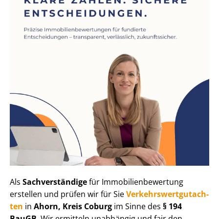
Als
Sachverständige
für Im­mo­bi­li­en­be­wer­tung
erstellen und prüfen wir für Sie
Ver­kehrs­wert­gut­ach­
ten
in
Ahorn, Kreis Coburg
im Sinne des
§ 194
BauGB
. Wir ermitteln unabhängig und fair den