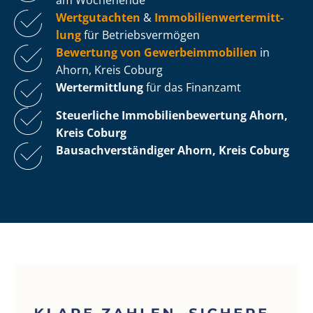
Wertgutachten
&
Im­mo­bi­li­en­wert­ermitt­
lung
für Be­triebs­ver­mö­gen
Bewertung von Ge­wer­be­im­mo­bi­li­en
in
Ahorn, Kreis Coburg
Wertermittlung
für das Finanzamt
Steuerliche Im­mo­bi­li­en­be­wer­tung
Ahorn,
Kreis Coburg
Bau­sach­ver­stän­di­ger Ahorn, Kreis Coburg