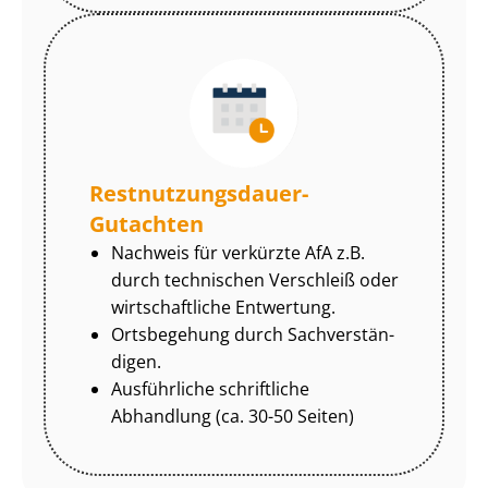
Rest­nut­zungs­dau­er-
Gutachten
Nachweis für verkürzte AfA z.B.
durch technischen Verschleiß oder
wirtschaftliche Entwertung.
Ortsbegehung durch Sach­ver­stän­
di­gen.
Ausführliche schriftliche
Abhandlung (ca. 30-50 Seiten)