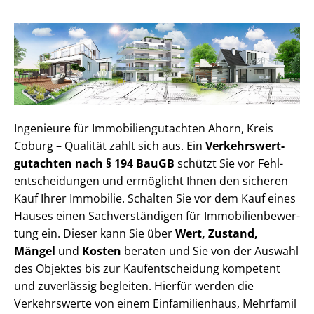
Ingenieure für Im­mo­bi­li­en­gut­ach­ten Ahorn, Kreis
Coburg – Qualität zahlt sich aus. Ein
Ver­kehrs­wert­
gut­ach­ten nach § 194 BauGB
schützt Sie vor Fehl­
ent­schei­dun­gen und ermöglicht Ihnen den sicheren
Kauf Ihrer Immobilie. Schalten Sie vor dem Kauf eines
Hauses einen Sach­ver­stän­di­gen für Im­mo­bi­li­en­be­wer­
tung ein. Dieser kann Sie über
Wert, Zustand,
Mängel
und
Kosten
beraten und Sie von der Auswahl
des Objektes bis zur Kauf­ent­schei­dung kompetent
und zuverlässig begleiten. Hierfür werden die
Verkehrswerte von einem Einfamilienhaus, Mehr­fa­mi­l