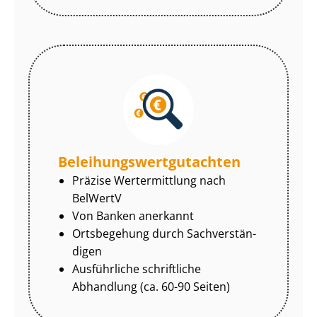
Be­lei­hungs­wert­gut­ach­ten
Präzise Wertermittlung nach
BelWertV
Von Banken anerkannt
Ortsbegehung durch Sach­ver­stän­
di­gen
Ausführliche schriftliche
Abhandlung (ca. 60-90 Seiten)