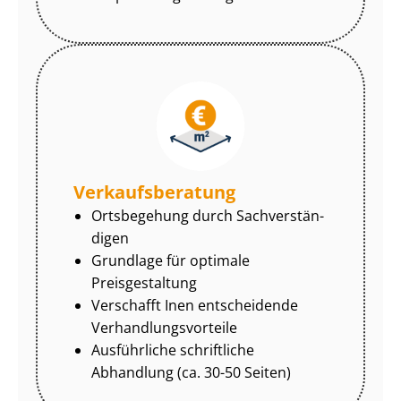
Ver­kaufs­be­ra­tung
Ortsbegehung durch Sach­ver­stän­
di­gen
Grundlage für optimale
Preisgestaltung
Verschafft Inen entscheidende
Ver­hand­lungs­vor­tei­le
Ausführliche schriftliche
Abhandlung (ca. 30-50 Seiten)