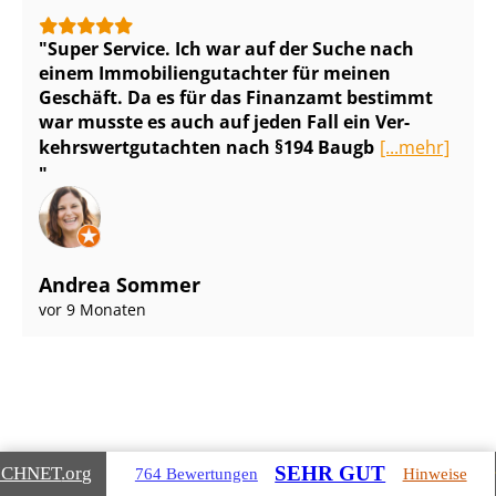
Super Service. Ich war auf der Suche nach
einem Im­mo­bi­li­en­gut­ach­ter für meinen
Geschäft. Da es für das Finanzamt bestimmt
war musste es auch auf jeden Fall ein Ver­
kehrs­wert­gut­ach­ten nach §194 Baugb
[...mehr]
Andrea Sommer
vor 9 Monaten
SEHR GUT
ICHNET
.org
764 Bewertungen
Hinweise
Gebäudearten, die wir für Sie