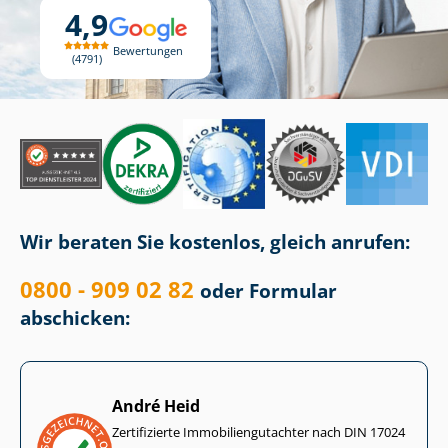
4,9
Bewertungen
4791
Wir beraten Sie kostenlos, gleich anrufen:
0800 - 909 02 82
oder Formular
abschicken:
André Heid
Zertifizierte Im­mo­bi­li­en­gut­ach­ter nach DIN 17024