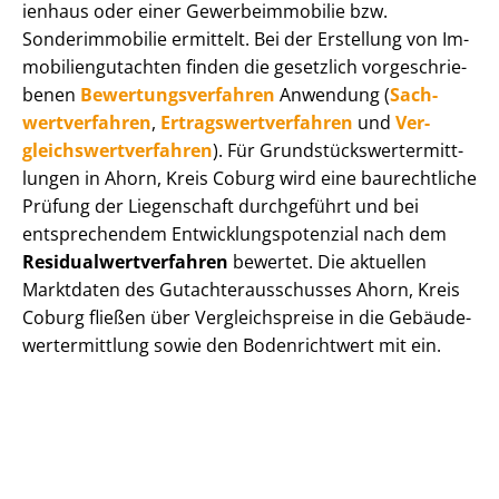
i­en­haus oder einer Ge­wer­be­im­mo­bi­lie bzw.
Sonderimmobilie ermittelt. Bei der Erstellung von Im­
mo­bi­li­en­gut­ach­ten finden die gesetzlich vor­ge­schrie­
be­nen
Be­wer­tungs­ver­fah­ren
Anwendung (
Sach­
wert­ver­fah­ren
,
Er­trags­wert­ver­fah­ren
und
Ver­
gleichs­wert­ver­fah­ren
). Für Grund­stücks­wert­ermitt­
lun­gen in Ahorn, Kreis Coburg wird eine baurechtliche
Prüfung der Liegenschaft durchgeführt und bei
entsprechendem Ent­wick­lungs­po­ten­zi­al nach dem
Re­si­du­al­wert­ver­fah­ren
bewertet. Die aktuellen
Marktdaten des Gut­ach­ter­aus­schus­ses Ahorn, Kreis
Coburg fließen über Ver­gleichs­prei­se in die Ge­bäu­de­
wert­ermitt­lung sowie den Bodenrichtwert mit ein.