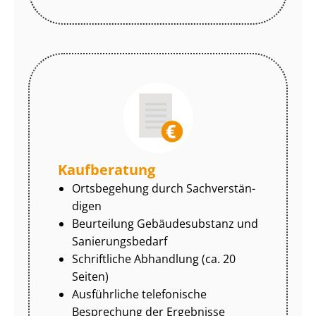
Kaufberatung
Ortsbegehung durch Sach­ver­stän­
di­gen
Beurteilung Gebäudesubstanz und
Sa­nie­rungs­be­darf
Schriftliche Abhandlung (ca. 20
Seiten)
Ausführliche telefonische
Besprechung der Ergebnisse