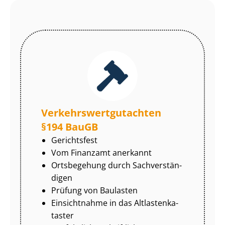
Ver­kehrs­wert­gut­ach­ten
§194 BauGB
Gerichtsfest
Vom Finanzamt anerkannt
Ortsbegehung durch Sach­ver­stän­
di­gen
Prüfung von Baulasten
Einsichtnahme in das Alt­las­ten­ka­
tas­ter