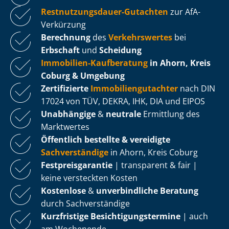
Rest­nut­zungs­dau­er-Gutachten
zur AfA-
Verkürzung
Berechnung
des
Verkehrswertes
bei
Erbschaft
und
Scheidung
Immobilien-Kaufberatung
in Ahorn, Kreis
Coburg & Umgebung
Zertifizierte
Im­mo­bi­li­en­gut­ach­ter
nach DIN
17024 von TÜV, DEKRA, IHK, DIA und EIPOS
Unabhängige
&
neutrale
Ermittlung des
Marktwertes
Öffentlich bestellte & vereidigte
Sachverständige
in Ahorn, Kreis Coburg
Fest­preis­ga­ran­tie
| transparent & fair |
keine versteckten Kosten
Kostenlose
&
unverbindliche Beratung
durch Sachverständige
Kurzfristige Be­sich­ti­gungs­ter­mi­ne
| auch
am Wochenende