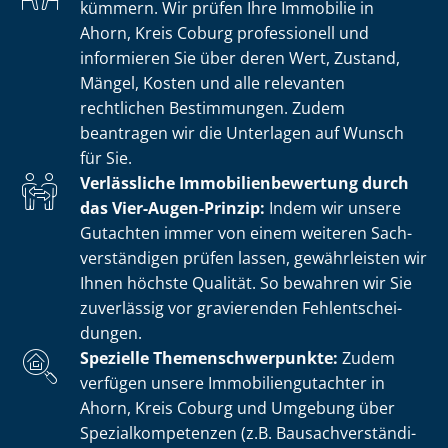
kümmern. Wir prüfen Ihre Immobilie in
Ahorn, Kreis Coburg professionell und
informieren Sie über deren Wert, Zustand,
Mängel, Kosten und alle relevanten
rechtlichen Bestimmungen. Zudem
beantragen wir die Unterlagen auf Wunsch
für Sie.
Verlässliche Im­mo­bi­li­en­be­wer­tung durch
das Vier-Augen-Prinzip:
Indem wir unsere
Gutachten immer von einem weiteren Sach­
ver­stän­di­gen prüfen lassen, gewährleisten wir
Ihnen höchste Qualität. So bewahren wir Sie
zuverlässig vor gravierenden Fehl­ent­schei­
dun­gen.
Spezielle The­men­schwer­punk­te:
Zudem
verfügen unsere Im­mo­bi­li­en­gut­ach­ter in
Ahorn, Kreis Coburg und Umgebung über
Spe­zi­al­kom­pe­ten­zen (z.B. Bau­sach­ver­stän­di­