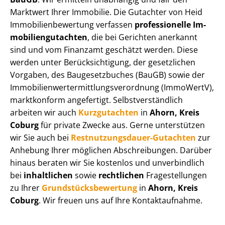
Marktwert Ihrer Immobilie. Die Gutachter von Heid
Im­mo­bi­li­en­be­wer­tung verfassen
professionelle Im­
mo­bi­li­en­gut­ach­ten
, die bei Gerichten anerkannt
sind und vom Finanzamt geschätzt werden. Diese
werden unter Be­rück­sich­ti­gung, der gesetzlichen
Vorgaben, des Baugesetzbuches (BauGB) sowie der
Im­mo­bi­li­en­wert­ermitt­lungs­ver­ord­nung (ImmoWertV),
marktkonform angefertigt. Selbst­ver­ständ­lich
arbeiten wir auch
Kurzgutachten
in
Ahorn, Kreis
Coburg
für private Zwecke aus. Gerne unterstützen
wir Sie auch bei
Rest­nut­zungs­dau­er-Gutachten
zur
Anhebung Ihrer möglichen Abschreibungen. Darüber
hinaus beraten wir Sie kostenlos und unverbindlich
bei
inhaltlichen
sowie
rechtlichen
Fragestellungen
zu Ihrer
Grund­stücks­be­wer­tung
in
Ahorn, Kreis
Coburg
. Wir freuen uns auf Ihre Kontaktaufnahme.