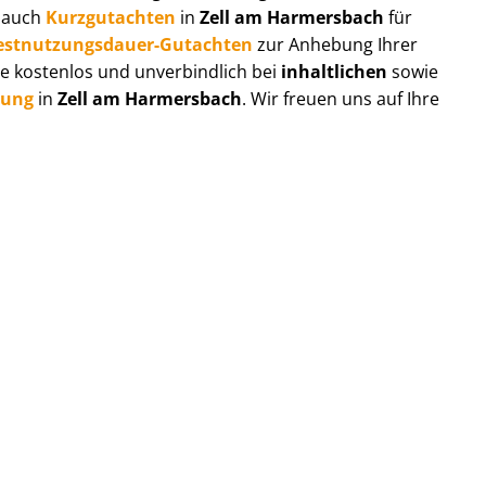
r auch
Kurzgutachten
in
Zell am Harmersbach
für
est­nut­zungs­dau­er-Gutachten
zur Anhebung Ihrer
e kostenlos und unverbindlich bei
inhaltlichen
sowie
tung
in
Zell am Harmersbach
. Wir freuen uns auf Ihre