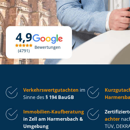
4,9
Bewertungen
4791
Ver­kehrs­wert­gut­ach­ten
im
Kurzgutach
Sinne des
§ 194 BauGB
Harmersb
Immobilien-Kaufberatung
Zertifiziert
in Zell am Harmersbach &
ach­ter
nach
Umgebung
TÜV, DEKRA