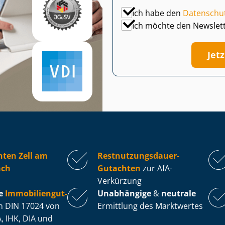
Ich habe den
Datenschu
Ich möchte den Newslet
Jet
ten Zell am
Rest­nut­zungs­dau­er-
ach
Gutachten
zur AfA-
Verkürzung
e
Im­mo­bi­li­en­gut­
Unabhängige
&
neutrale
 DIN 17024 von
Ermittlung des Marktwertes
, IHK, DIA und