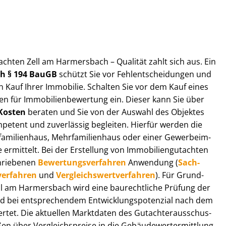
ut­ach­ten Zell am Harmersbach – Qualität zahlt sich aus. Ein
ach § 194 BauGB
schützt Sie vor Fehl­ent­schei­dun­gen und
 Kauf Ihrer Immobilie. Schalten Sie vor dem Kauf eines
n für Im­mo­bi­li­en­be­wer­tung ein. Dieser kann Sie über
Kosten
beraten und Sie von der Auswahl des Objektes
ompetent und zuverlässig begleiten. Hierfür werden die
ilienhaus, Mehr­fa­mi­li­en­haus oder einer Ge­wer­be­im­
rmittelt. Bei der Erstellung von Im­mo­bi­li­en­gut­ach­ten
hrie­be­nen
Be­wer­tungs­ver­fah­ren
Anwendung (
Sach­
ver­fah­ren
und
Ver­gleichs­wert­ver­fah­ren
). Für Grund­
 Zell am Harmersbach wird eine baurechtliche Prüfung der
 bei entsprechendem Ent­wick­lungs­po­ten­zi­al nach dem
tet. Die aktuellen Marktdaten des Gut­ach­ter­aus­schus­
 über Ver­gleichs­prei­se in die Ge­bäu­de­wert­ermitt­lung