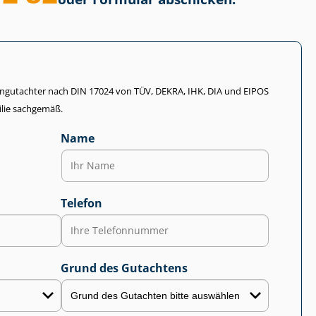
li­en­gut­ach­ter nach DIN 17024 von TÜV, DEKRA, IHK, DIA und EIPOS
lie sachgemäß.
Name
Telefon
Grund des Gutachtens