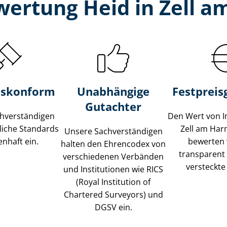
wertung Heid in Zell 
s­konform
Unabhängige
Festpreis​
Gutachter
­ver­stän­di­gen
Den Wert von I
liche Standards
Zell am Ha
Unsere Sach­ver­stän­di­gen
nhaft ein.
bewerten w
halten den Ehrencodex von
transparent
verschiedenen Verbänden
versteckte
und Institutionen wie RICS
(Royal Institution of
Chartered Surveyors) und
DGSV ein.