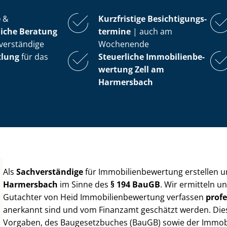
e
&
Kurzfristige Be­sich­ti­gungs­
iche Beratung
ter­mi­ne
| auch am
verständige
Wochenende
tlung
für das
Steuerliche Im­mo­bi­li­en­be­
wer­tung
Zell am
Harmersbach
Als
Sachverständige
für Im­mo­bi­li­en­be­wer­tung erstellen
Harmersbach
im Sinne des
§ 194 BauGB
. Wir ermitteln u
Gutachter von Heid Im­mo­bi­li­en­be­wer­tung verfassen
profe
anerkannt sind und vom Finanzamt geschätzt werden. Diese 
Vorgaben, des Baugesetzbuches (BauGB) sowie der Im­mo­bi­l