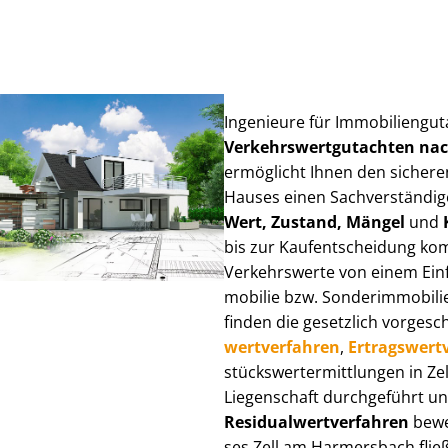
Ingenieure für Im­mo­bi­li­en­g
Ver­kehrs­wert­gut­ach­ten n
ermöglicht Ihnen den sicheren
Hauses einen Sach­ver­stän­di­ge
Wert, Zustand, Mängel
und
bis zur Kauf­ent­schei­dung k
Verkehrswerte von einem Einfam
mo­bi­lie bzw. Sonderimmobilie e
finden die gesetzlich vor­ge­sc
wert­ver­fah­ren
,
Er­trags­wert­
stücks­wert­ermitt­lun­gen in
Liegenschaft durchgeführt und
Re­si­du­al­wert­ver­fah­ren
bewer
ses Zell am Harmersbach fließen