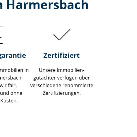
am Harmersbach
garantie
Zertifiziert
mmobilien in
Unsere Immobilien­
rmersbach
gutachter verfügen über
ir fair,
verschiedene renommierte
 und ohne
Zer­ti­fi­zie­run­gen.
 Kosten.