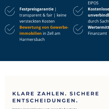
EIPOS
Fest­preis­ga­ran­tie
|
Kostenlos
transparent & fair | keine
unverbindl
versteckten Kosten
durch Sach
Bewertung von Ge­wer­be­
Wertermit
im­mo­bi­li­en
in Zell am
Finanzamt
Harmersbach