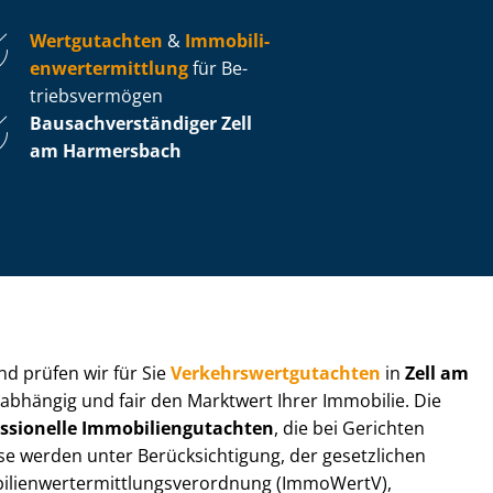
Wertgutachten
&
Im­mo­bi­li­
en­wert­ermitt­lung
für Be­
triebs­ver­mö­gen
Bau­sach­ver­stän­di­ger Zell
am Harmersbach
 und prüfen wir für Sie
Ver­kehrs­wert­gut­ach­ten
in
Zell am
nabhängig und fair den Marktwert Ihrer Immobilie. Die
ssionelle Im­mo­bi­li­en­gut­ach­ten
, die bei Gerichten
werden unter Be­rück­sich­ti­gung, der gesetzlichen
i­en­wert­ermitt­lungs­ver­ord­nung (ImmoWertV),