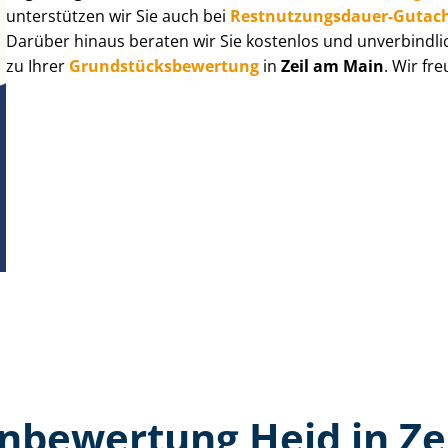
unterstützen wir Sie auch bei
Rest­nut­zungs­dau­er-Gutac
Darüber hinaus beraten wir Sie kostenlos und unverbindli
zu Ihrer
Grund­stücks­be­wer­tung
in
Zeil am Main
. Wir fr
n­bewertung Heid in Ze