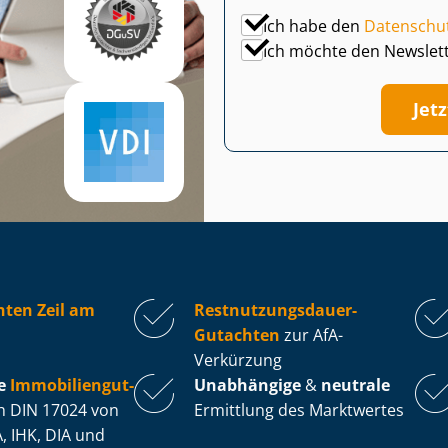
Ich habe den
Datenschu
Ich möchte den Newslet
Jet
ten Zeil am
Rest­nut­zungs­dau­er-
Gutachten
zur AfA-
Verkürzung
e
Im­mo­bi­li­en­gut­
Unabhängige
&
neutrale
 DIN 17024 von
Ermittlung des Marktwertes
, IHK, DIA und