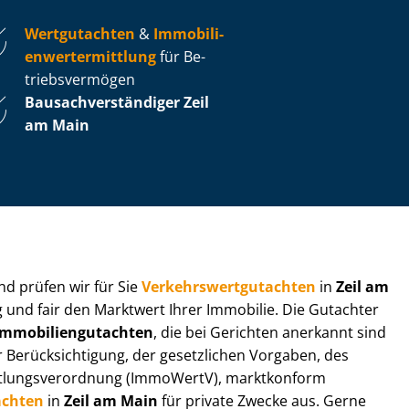
Wertgutachten
&
Im­mo­bi­li­
en­wert­ermitt­lung
für Be­
triebs­ver­mö­gen
Bau­sach­ver­stän­di­ger Zeil
am Main
 und prüfen wir für Sie
Ver­kehrs­wert­gut­ach­ten
in
Zeil am
g und fair den Marktwert Ihrer Immobilie. Die Gutachter
­mo­bi­li­en­gut­ach­ten
, die bei Gerichten anerkannt sind
­rück­sich­ti­gung, der gesetzlichen Vorgaben, des
tt­lungs­ver­ord­nung (ImmoWertV), marktkonform
achten
in
Zeil am Main
für private Zwecke aus. Gerne