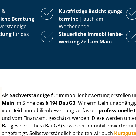
e
&
Kurzfristige Be­sich­ti­gungs­
iche Beratung
ter­mi­ne
| auch am
verständige
Wochenende
tlung
für das
Steuerliche Im­mo­bi­li­en­be­
wer­tung
Zeil am Main
Als
Sachverständige
für Im­mo­bi­li­en­be­wer­tung erstellen
Main
im Sinne des
§ 194 BauGB
. Wir ermitteln unabhängi
von Heid Im­mo­bi­li­en­be­wer­tung verfassen
professionelle Im
und vom Finanzamt geschätzt werden. Diese werden unter Be
Baugesetzbuches (BauGB) sowie der Im­mo­bi­li­en­wert­ermi
angefertigt. Selbst­ver­ständ­lich arbeiten wir auch
Kurzgut