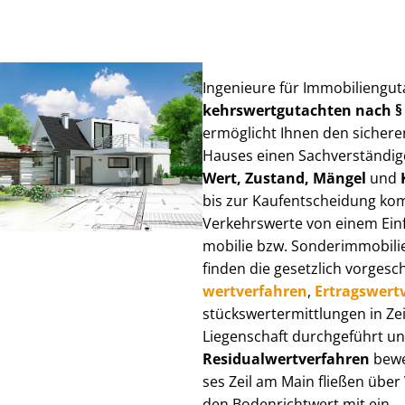
Ingenieure für Im­mo­bi­li­en­gu
kehrs­wert­gut­ach­ten nach 
ermöglicht Ihnen den sicheren
Hauses einen Sach­ver­stän­di­ge
Wert, Zustand, Mängel
und
bis zur Kauf­ent­schei­dung k
Verkehrswerte von einem Einfam
mo­bi­lie bzw. Sonderimmobilie e
finden die gesetzlich vor­ge­sc
wert­ver­fah­ren
,
Er­trags­wert­
stücks­wert­ermitt­lun­gen in 
Liegenschaft durchgeführt und
Re­si­du­al­wert­ver­fah­ren
bewer
ses Zeil am Main fließen über V
den Bodenrichtwert mit ein.