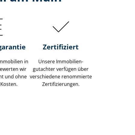
garantie
Zertifiziert
mmobilien in
Unsere Immobilien­
bewerten wir
gutachter verfügen über
ent und ohne
verschiedene renommierte
 Kosten.
Zer­ti­fi­zie­run­gen.