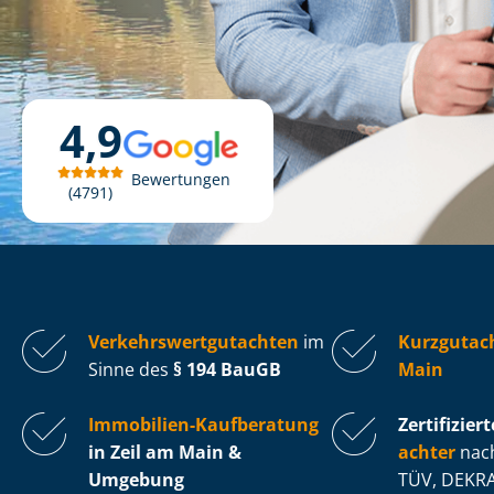
4,9
Bewertungen
4791
Ver­kehrs­wert­gut­ach­ten
im
Kurzgutach
Sinne des
§ 194 BauGB
Main
Immobilien-Kaufberatung
Zertifiziert
in Zeil am Main &
ach­ter
nach
Umgebung
TÜV, DEKRA