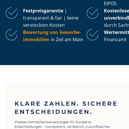
EIPOS
Fest­preis­ga­ran­tie
|
Kostenlos
transparent & fair | keine
unverbindl
versteckten Kosten
durch Sach
Bewertung von Ge­wer­be­
Wertermit
im­mo­bi­li­en
in Zeil am Main
Finanzamt