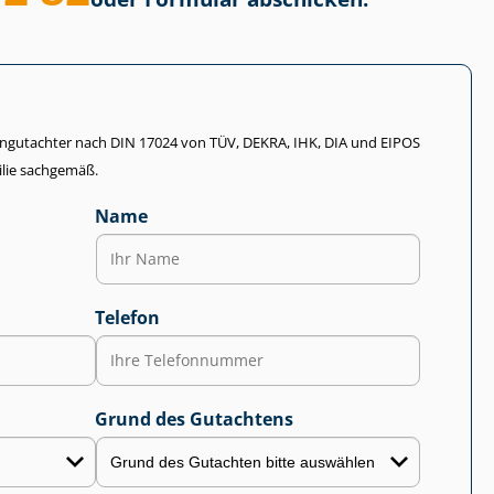
li­en­gut­ach­ter nach DIN 17024 von TÜV, DEKRA, IHK, DIA und EIPOS
lie sachgemäß.
Name
Telefon
Grund des Gutachtens