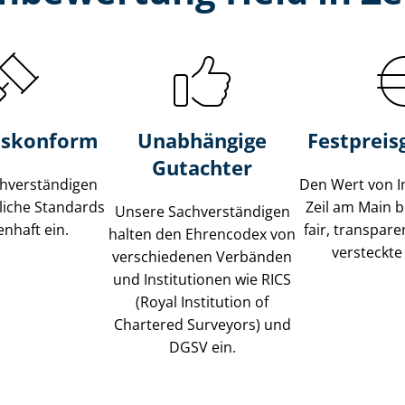
s­konform
Unabhängige
Festpreis​
Gutachter
­ver­stän­di­gen
Den Wert von I
liche Standards
Zeil am Main 
Unsere Sach­ver­stän­di­gen
nhaft ein.
fair, transpar
halten den Ehrencodex von
versteckte
verschiedenen Verbänden
und Institutionen wie RICS
(Royal Institution of
Chartered Surveyors) und
DGSV ein.