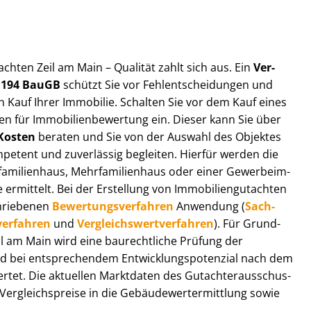
t­ach­ten Zeil am Main – Qualität zahlt sich aus. Ein
Ver­
§ 194 BauGB
schützt Sie vor Fehl­ent­schei­dun­gen und
 Kauf Ihrer Immobilie. Schalten Sie vor dem Kauf eines
n für Im­mo­bi­li­en­be­wer­tung ein. Dieser kann Sie über
Kosten
beraten und Sie von der Auswahl des Objektes
ompetent und zuverlässig begleiten. Hierfür werden die
ilienhaus, Mehr­fa­mi­li­en­haus oder einer Ge­wer­be­im­
rmittelt. Bei der Erstellung von Im­mo­bi­li­en­gut­ach­ten
hrie­be­nen
Be­wer­tungs­ver­fah­ren
Anwendung (
Sach­
ver­fah­ren
und
Ver­gleichs­wert­ver­fah­ren
). Für Grund­
Zeil am Main wird eine baurechtliche Prüfung der
 bei entsprechendem Ent­wick­lungs­po­ten­zi­al nach dem
tet. Die aktuellen Marktdaten des Gut­ach­ter­aus­schus­
er­gleichs­prei­se in die Ge­bäu­de­wert­ermitt­lung sowie