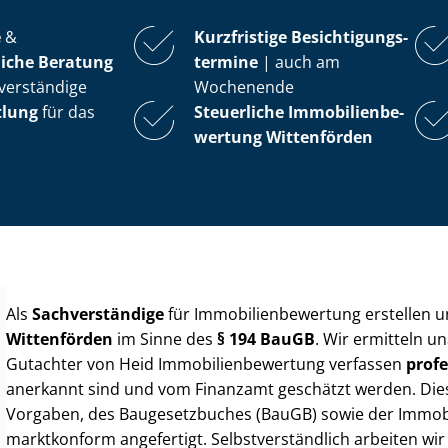
e
&
Kurzfristige Be­sich­ti­gungs­
iche Beratung
ter­mi­ne
| auch am
verständige
Wochenende
tlung
für das
Steuerliche Im­mo­bi­li­en­be­
wer­tung
Wittenförden
Als
Sachverständige
für Im­mo­bi­li­en­be­wer­tung erstellen
Wittenförden
im Sinne des
§ 194 BauGB
. Wir ermitteln u
Gutachter von Heid Im­mo­bi­li­en­be­wer­tung verfassen
profe
anerkannt sind und vom Finanzamt geschätzt werden. Diese 
Vorgaben, des Baugesetzbuches (BauGB) sowie der Im­mo­bi­l
marktkonform angefertigt. Selbst­ver­ständ­lich arbeiten wi