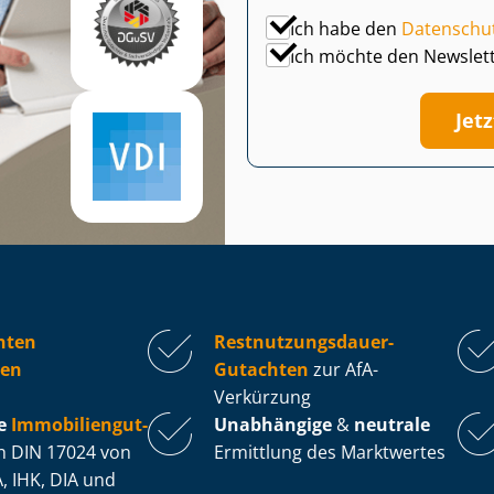
Ich habe den
Datenschu
Ich möchte den Newslet
Jet
hten
Rest­nut­zungs­dau­er-
den
Gutachten
zur AfA-
Verkürzung
e
Im­mo­bi­li­en­gut­
Unabhängige
&
neutrale
 DIN 17024 von
Ermittlung des Marktwertes
, IHK, DIA und