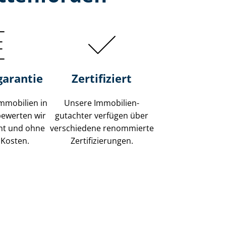
garantie
Zertifiziert
mmobilien in
Unsere Immobilien­
bewerten wir
gutachter verfügen über
ent und ohne
verschiedene renommierte
 Kosten.
Zer­ti­fi­zie­run­gen.