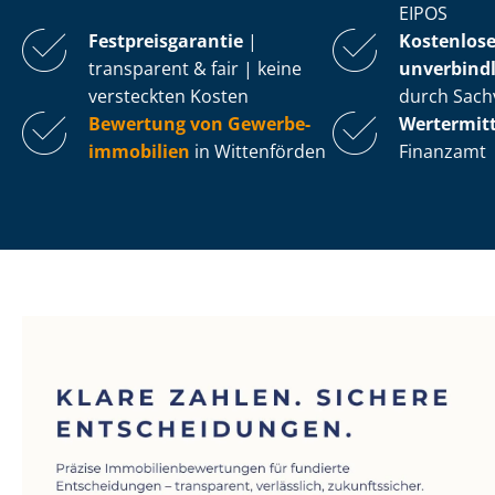
EIPOS
Fest­preis­ga­ran­tie
|
Kostenlos
transparent & fair | keine
unverbindl
versteckten Kosten
durch Sach
Bewertung von Ge­wer­be­
Wertermit
im­mo­bi­li­en
in Wittenförden
Finanzamt