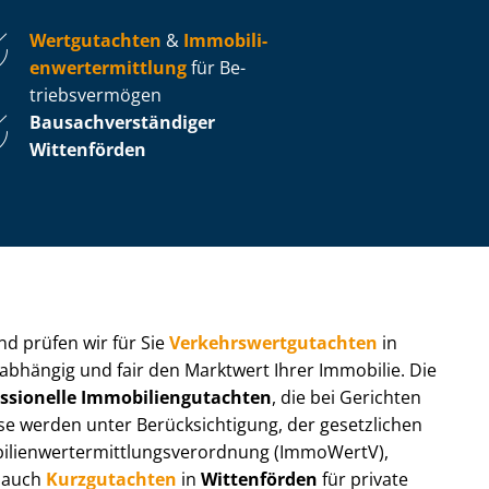
Wertgutachten
&
Im­mo­bi­li­
en­wert­ermitt­lung
für Be­
triebs­ver­mö­gen
Bau­sach­ver­stän­di­ger
Wittenförden
 und prüfen wir für Sie
Ver­kehrs­wert­gut­ach­ten
in
nabhängig und fair den Marktwert Ihrer Immobilie. Die
ssionelle Im­mo­bi­li­en­gut­ach­ten
, die bei Gerichten
werden unter Be­rück­sich­ti­gung, der gesetzlichen
i­en­wert­ermitt­lungs­ver­ord­nung (ImmoWertV),
r auch
Kurzgutachten
in
Wittenförden
für private