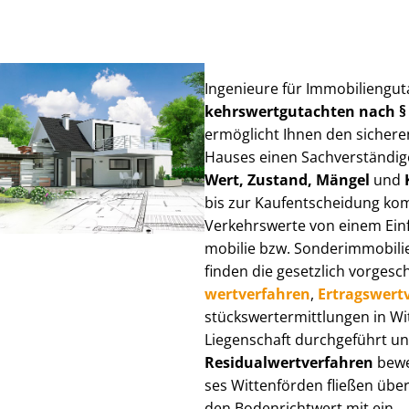
Ingenieure für Im­mo­bi­li­en­gu
kehrs­wert­gut­ach­ten nach 
ermöglicht Ihnen den sicheren
Hauses einen Sach­ver­stän­di­ge
Wert, Zustand, Mängel
und
bis zur Kauf­ent­schei­dung k
Verkehrswerte von einem Einfam
mo­bi­lie bzw. Sonderimmobilie e
finden die gesetzlich vor­ge­sc
wert­ver­fah­ren
,
Er­trags­wert­
stücks­wert­ermitt­lun­gen in 
Liegenschaft durchgeführt und
Re­si­du­al­wert­ver­fah­ren
bewer
ses Wittenförden fließen über V
den Bodenrichtwert mit ein.