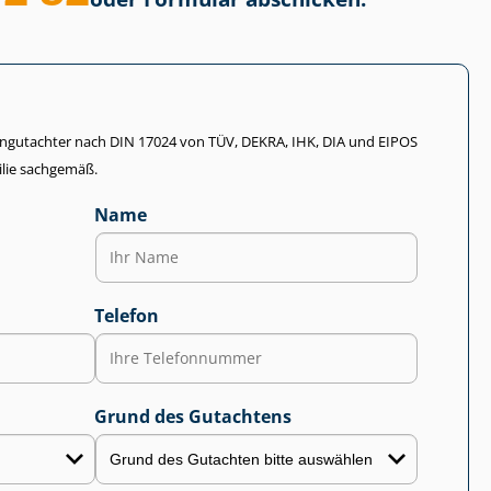
li­en­gut­ach­ter nach DIN 17024 von TÜV, DEKRA, IHK, DIA und EIPOS
lie sachgemäß.
Name
Telefon
Grund des Gutachtens