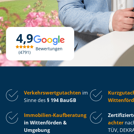
4,9
Bewertungen
4791
Ver­kehrs­wert­gut­ach­ten
im
Kurzgutac
Sinne des
§ 194 BauGB
Wittenför
Immobilien-Kaufberatung
Zertifiziert
in Wittenförden &
ach­ter
nach
Umgebung
TÜV, DEKRA