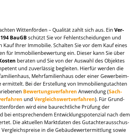
t­ach­ten Wittenförden – Qualität zahlt sich aus. Ein
Ver­
§ 194 BauGB
schützt Sie vor Fehl­ent­schei­dun­gen und
 Kauf Ihrer Immobilie. Schalten Sie vor dem Kauf eines
n für Im­mo­bi­li­en­be­wer­tung ein. Dieser kann Sie über
Kosten
beraten und Sie von der Auswahl des Objektes
ompetent und zuverlässig begleiten. Hierfür werden die
ilienhaus, Mehr­fa­mi­li­en­haus oder einer Ge­wer­be­im­
rmittelt. Bei der Erstellung von Im­mo­bi­li­en­gut­ach­ten
hrie­be­nen
Be­wer­tungs­ver­fah­ren
Anwendung (
Sach­
ver­fah­ren
und
Ver­gleichs­wert­ver­fah­ren
). Für Grund­
Wittenförden wird eine baurechtliche Prüfung der
 bei entsprechendem Ent­wick­lungs­po­ten­zi­al nach dem
tet. Die aktuellen Marktdaten des Gut­ach­ter­aus­schus­
er­gleichs­prei­se in die Ge­bäu­de­wert­ermitt­lung sowie