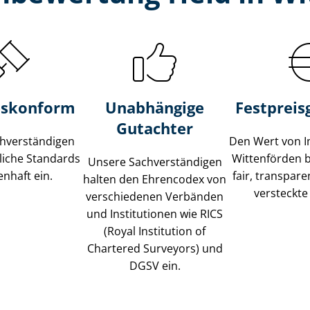
s­konform
Unabhängige
Festpreis​
Gutachter
­ver­stän­di­gen
Den Wert von I
liche Standards
Wittenförden 
Unsere Sach­ver­stän­di­gen
nhaft ein.
fair, transpar
halten den Ehrencodex von
versteckte
verschiedenen Verbänden
und Institutionen wie RICS
(Royal Institution of
Chartered Surveyors) und
DGSV ein.