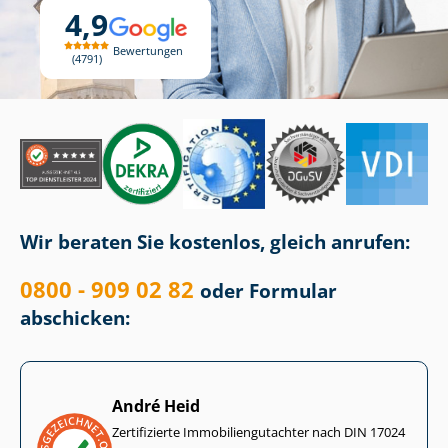
4,9
Bewertungen
4791
Wir beraten Sie kostenlos, gleich anrufen:
0800 - 909 02 82
oder Formular
abschicken:
André Heid
Zertifizierte Im­mo­bi­li­en­gut­ach­ter nach DIN 17024