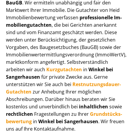
BauGB
. Wir ermitteln unabhängig und fair den
Marktwert Ihrer Immobilie. Die Gutachter von Heid
Im­mo­bi­li­en­be­wer­tung verfassen
professionelle Im­
mo­bi­li­en­gut­ach­ten
, die bei Gerichten anerkannt
sind und vom Finanzamt geschätzt werden. Diese
werden unter Be­rück­sich­ti­gung, der gesetzlichen
Vorgaben, des Baugesetzbuches (BauGB) sowie der
Im­mo­bi­li­en­wert­ermitt­lungs­ver­ord­nung (ImmoWertV),
marktkonform angefertigt. Selbst­ver­ständ­lich
arbeiten wir auch
Kurzgutachten
in
Winkel bei
Sangerhausen
für private Zwecke aus. Gerne
unterstützen wir Sie auch bei
Rest­nut­zungs­dau­er-
Gutachten
zur Anhebung Ihrer möglichen
Abschreibungen. Darüber hinaus beraten wir Sie
kostenlos und unverbindlich bei
inhaltlichen
sowie
rechtlichen
Fragestellungen zu Ihrer
Grund­stücks­
be­wer­tung
in
Winkel bei Sangerhausen
. Wir freuen
uns auf Ihre Kontaktaufnahme.