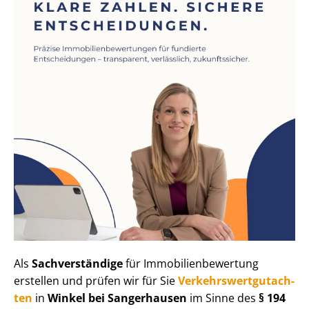
Als
Sachverständige
für Im­mo­bi­li­en­be­wer­tung
erstellen und prüfen wir für Sie
Ver­kehrs­wert­gut­ach­
ten
in
Winkel bei Sangerhausen
im Sinne des
§ 194