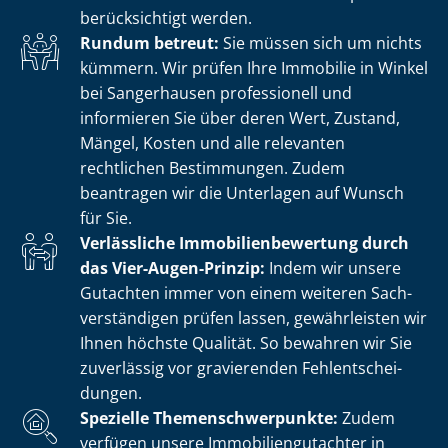
berücksichtigt werden.
Rundum betreut:
Sie müssen sich um nichts
kümmern. Wir prüfen Ihre Immobilie in Winkel
bei Sangerhausen professionell und
informieren Sie über deren Wert, Zustand,
Mängel, Kosten und alle relevanten
rechtlichen Bestimmungen. Zudem
beantragen wir die Unterlagen auf Wunsch
für Sie.
Verlässliche Im­mo­bi­li­en­be­wer­tung durch
das Vier-Augen-Prinzip:
Indem wir unsere
Gutachten immer von einem weiteren Sach­
ver­stän­di­gen prüfen lassen, gewährleisten wir
Ihnen höchste Qualität. So bewahren wir Sie
zuverlässig vor gravierenden Fehl­ent­schei­
dun­gen.
Spezielle The­men­schwer­punk­te:
Zudem
verfügen unsere Im­mo­bi­li­en­gut­ach­ter in