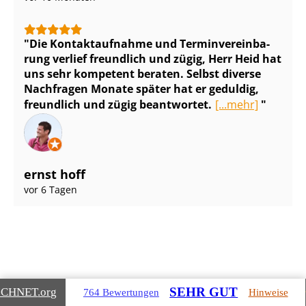
Die Kontaktaufnahme und Ter­min­ver­ein­ba­
rung verlief freundlich und zügig, Herr Heid hat
uns sehr kompetent beraten. Selbst diverse
Nachfragen Monate später hat er geduldig,
freundlich und zügig beantwortet.
[...mehr]
ernst hoff
vor 6 Tagen
SEHR GUT
ICHNET
.org
764 Bewertungen
Hinweise
Gebäudearten, die wir für Sie