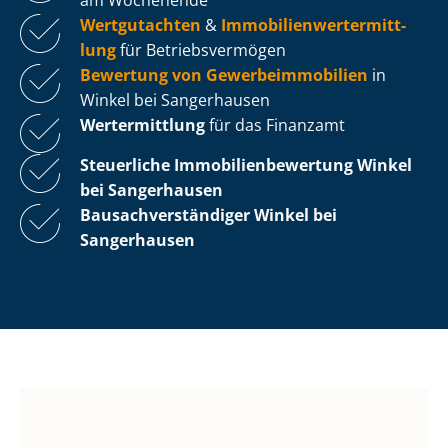
Wertgutachten
&
Im­mo­bi­li­en­wert­ermitt­
lung
für Be­triebs­ver­mö­gen
Bewertung von Ge­wer­be­im­mo­bi­li­en
in
Winkel bei Sangerhausen
Wertermittlung
für das Finanzamt
Steuerliche Im­mo­bi­li­en­be­wer­tung
Winkel
bei Sangerhausen
Bau­sach­ver­stän­di­ger Winkel bei
Sangerhausen