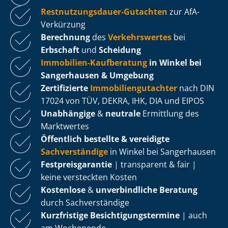
Rest­nut­zungs­dau­er-Gutachten
zur AfA-
Verkürzung
Berechnung
des
Verkehrswertes
bei
Erbschaft
und
Scheidung
Immobilien-Kaufberatung
in Winkel bei
Sangerhausen & Umgebung
Zertifizierte
Im­mo­bi­li­en­gut­ach­ter
nach DIN
17024 von TÜV, DEKRA, IHK, DIA und EIPOS
Unabhängige
&
neutrale
Ermittlung des
Marktwertes
Öffentlich bestellte & vereidigte
Sachverständige
in Winkel bei Sangerhausen
Fest­preis­ga­ran­tie
| transparent & fair |
keine versteckten Kosten
Kostenlose
&
unverbindliche Beratung
durch Sachverständige
Kurzfristige Be­sich­ti­gungs­ter­mi­ne
| auch
am Wochenende