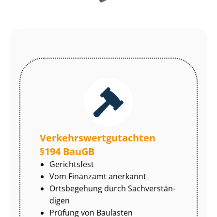
Ver­kehrs­wert­gut­ach­ten
§194 BauGB
Gerichtsfest
Vom Finanzamt anerkannt
Ortsbegehung durch Sach­ver­stän­
di­gen
Prüfung von Baulasten