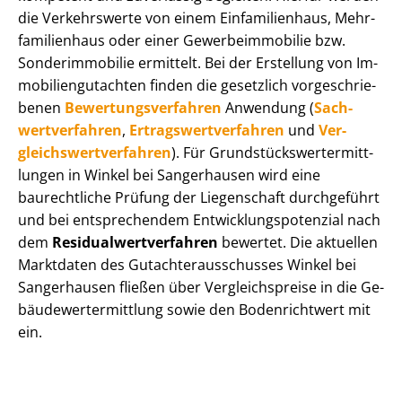
die Verkehrswerte von einem Einfamilienhaus, Mehr­
fa­mi­li­en­haus oder einer Ge­wer­be­im­mo­bi­lie bzw.
Sonderimmobilie ermittelt. Bei der Erstellung von Im­
mo­bi­li­en­gut­ach­ten finden die gesetzlich vor­ge­schrie­
be­nen
Be­wer­tungs­ver­fah­ren
Anwendung (
Sach­
wert­ver­fah­ren
,
Er­trags­wert­ver­fah­ren
und
Ver­
gleichs­wert­ver­fah­ren
). Für Grund­stücks­wert­ermitt­
lun­gen in Winkel bei Sangerhausen wird eine
baurechtliche Prüfung der Liegenschaft durchgeführt
und bei entsprechendem Ent­wick­lungs­po­ten­zi­al nach
dem
Re­si­du­al­wert­ver­fah­ren
bewertet. Die aktuellen
Marktdaten des Gut­ach­ter­aus­schus­ses Winkel bei
Sangerhausen fließen über Ver­gleichs­prei­se in die Ge­
bäu­de­wert­ermitt­lung sowie den Bodenrichtwert mit
ein.