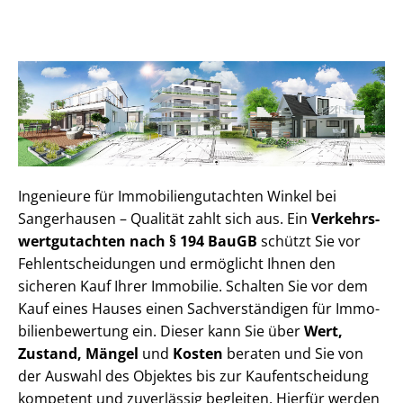
Ingenieure für Im­mo­bi­li­en­gut­ach­ten Winkel bei
Sangerhausen – Qualität zahlt sich aus. Ein
Ver­kehrs­
wert­gut­ach­ten nach § 194 BauGB
schützt Sie vor
Fehl­ent­schei­dun­gen und ermöglicht Ihnen den
sicheren Kauf Ihrer Immobilie. Schalten Sie vor dem
Kauf eines Hauses einen Sach­ver­stän­di­gen für Im­mo­
bi­li­en­be­wer­tung ein. Dieser kann Sie über
Wert,
Zustand, Mängel
und
Kosten
beraten und Sie von
der Auswahl des Objektes bis zur Kauf­ent­schei­dung
kompetent und zuverlässig begleiten. Hierfür werden