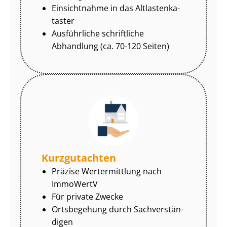
Einsichtnahme in das Alt­las­ten­ka­
tas­ter
Ausführliche schriftliche
Abhandlung (ca. 70-120 Seiten)
Kurzgutachten
Präzise Wertermittlung nach
ImmoWertV
Für private Zwecke
Ortsbegehung durch Sach­ver­stän­
di­gen