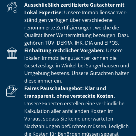
Ausschließlich zertifizierte Gutachter mit
Lokal-Expertise:
Unsere Im­mo­bi­li­en­sach­ver­
stän­di­gen verfügen über verschiedene
renommierte Zer­ti­fi­zie­run­gen, welche die
Qualität ihrer Wertermittlung bezeugen. Dazu
gehören TÜV, DEKRA, IHK, DIA und EIPOS.
Einhaltung rechtlicher Vorgaben:
Unsere
lokalen Im­mo­bi­li­en­gut­ach­ter kennen die
Gesetzeslage in Winkel bei Sangerhausen und
Umgebung bestens. Unsere Gutachten halten
diese immer ein.
Faires Pauschalangebot: Klar und
transparent, ohne versteckte Kosten.
Unsere Experten erstellen eine verbindliche
Kalkulation aller anfallenden Kosten im
Voraus, sodass Sie keine unerwarteten
Nachzahlungen befürchten müssen. Lediglich
die Kosten für Behörden müssen separat