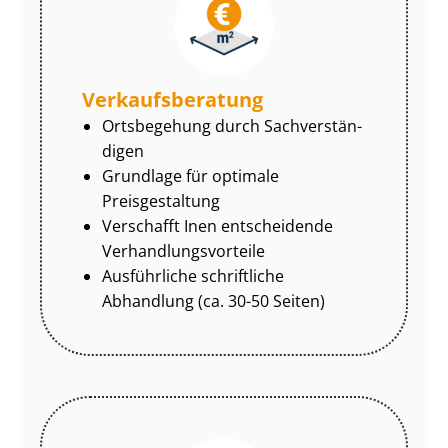
Ver­kaufs­be­ra­tung
Ortsbegehung durch Sach­ver­stän­
di­gen
Grundlage für optimale
Preisgestaltung
Verschafft Inen entscheidende
Ver­hand­lungs­vor­tei­le
Ausführliche schriftliche
Abhandlung (ca. 30-50 Seiten)