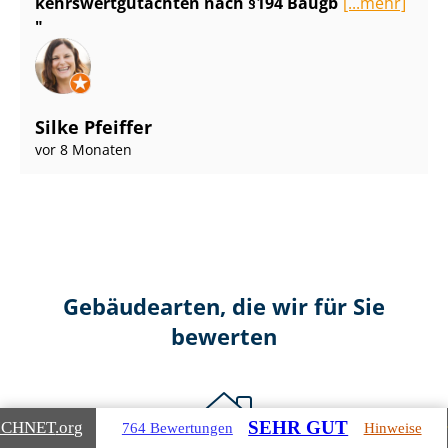
kehrs­wert­gut­ach­ten nach §194 Baugb
[...mehr]
Silke Pfeiffer
vor 8 Monaten
Gebäudearten, die wir für Sie
bewerten
SEHR GUT
ICHNET
.org
764 Bewertungen
Hinweise