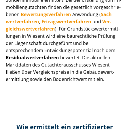
Sonderimmobilie ermittelt. Bei der Erstellung von Im­
mo­bi­li­en­gut­ach­ten finden die gesetzlich vor­ge­schrie­
be­nen
Be­wer­tungs­ver­fah­ren
Anwendung (
Sach­
wert­ver­fah­ren
,
Er­trags­wert­ver­fah­ren
und
Ver­
gleichs­wert­ver­fah­ren
). Für Grund­stücks­wert­ermitt­
lun­gen in Wiesent wird eine baurechtliche Prüfung
der Liegenschaft durchgeführt und bei
entsprechendem Ent­wick­lungs­po­ten­zi­al nach dem
Re­si­du­al­wert­ver­fah­ren
bewertet. Die aktuellen
Marktdaten des Gut­ach­ter­aus­schus­ses Wiesent
fließen über Ver­gleichs­prei­se in die Ge­bäu­de­wert­
ermitt­lung sowie den Bodenrichtwert mit ein.
Wie ermittelt ein zertifizierter