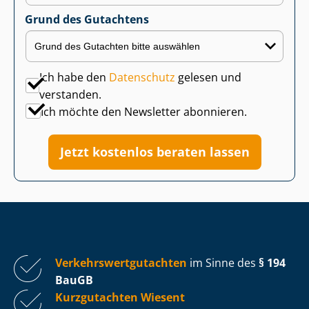
Grund des Gutachtens
Ich habe den
Datenschutz
gelesen und
verstanden.
Ich möchte den Newsletter abonnieren.
Jetzt kostenlos beraten lassen
Ver­kehrs­wert­gut­ach­ten
im Sinne des
§ 194
BauGB
Kurzgutachten Wiesent