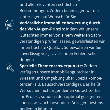
und alle relevanten rechtlichen
Bestimmungen. Zudem beantragen wir die
Unterlagen auf Wunsch für Sie.
Verlässliche Im­mo­bi­li­en­be­wer­tung durch
das Vier-Augen-Prinzip:
Indem wir unsere
Gutachten immer von einem weiteren Sach­
ver­stän­di­gen prüfen lassen, gewährleisten wir
Ihnen höchste Qualität. So bewahren wir Sie
zuverlässig vor gravierenden Fehl­ent­schei­
dun­gen.
Spezielle The­men­schwer­punk­te:
Zudem
verfügen unsere Im­mo­bi­li­en­gut­ach­ter in
Wiesent und Umgebung über Spe­zi­al­kom­pe­
ten­zen (z.B. Bau­sach­ver­stän­di­ge). Das heißt:
Wir suchen nicht irgendeinen Gutachter für
Ihr Projekt, sondern den optimal geeigneten,
sodass wir auch besondere Anliegen bestens
bedienen können.