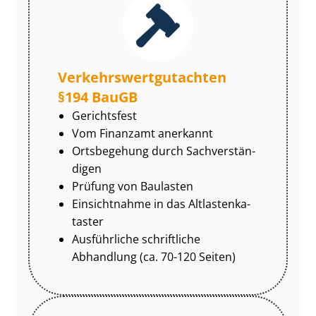
Ver­kehrs­wert­gut­ach­ten
§194 BauGB
Gerichtsfest
Vom Finanzamt anerkannt
Ortsbegehung durch Sach­ver­stän­
di­gen
Prüfung von Baulasten
Einsichtnahme in das Alt­las­ten­ka­
tas­ter
Ausführliche schriftliche
Abhandlung (ca. 70-120 Seiten)