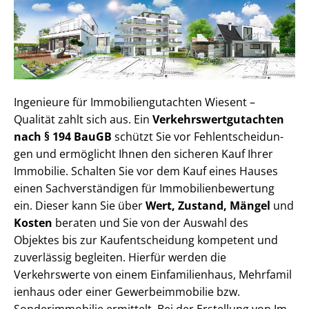
Ingenieure für Im­mo­bi­li­en­gut­ach­ten Wiesent –
Qualität zahlt sich aus. Ein
Ver­kehrs­wert­gut­ach­ten
nach § 194 BauGB
schützt Sie vor Fehl­ent­schei­dun­
gen und ermöglicht Ihnen den sicheren Kauf Ihrer
Immobilie. Schalten Sie vor dem Kauf eines Hauses
einen Sach­ver­stän­di­gen für Im­mo­bi­li­en­be­wer­tung
ein. Dieser kann Sie über
Wert, Zustand, Mängel
und
Kosten
beraten und Sie von der Auswahl des
Objektes bis zur Kauf­ent­schei­dung kompetent und
zuverlässig begleiten. Hierfür werden die
Verkehrswerte von einem Einfamilienhaus, Mehr­fa­mi­l
i­en­haus oder einer Ge­wer­be­im­mo­bi­lie bzw.