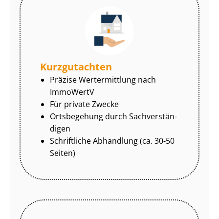
Kurzgutachten
Präzise Wertermittlung nach
ImmoWertV
Für private Zwecke
Ortsbegehung durch Sach­ver­stän­
di­gen
Schriftliche Abhandlung (ca. 30-50
Seiten)