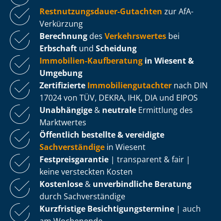
Rest­nut­zungs­dau­er-Gutachten
zur AfA-
Verkürzung
Berechnung
des
Verkehrswertes
bei
Erbschaft
und
Scheidung
Immobilien-Kaufberatung
in Wiesent &
Umgebung
Zertifizierte
Im­mo­bi­li­en­gut­ach­ter
nach DIN
17024 von TÜV, DEKRA, IHK, DIA und EIPOS
Unabhängige
&
neutrale
Ermittlung des
Marktwertes
Öffentlich bestellte & vereidigte
Sachverständige
in Wiesent
Fest­preis­ga­ran­tie
| transparent & fair |
keine versteckten Kosten
Kostenlose
&
unverbindliche Beratung
durch Sachverständige
Kurzfristige Be­sich­ti­gungs­ter­mi­ne
| auch
am Wochenende