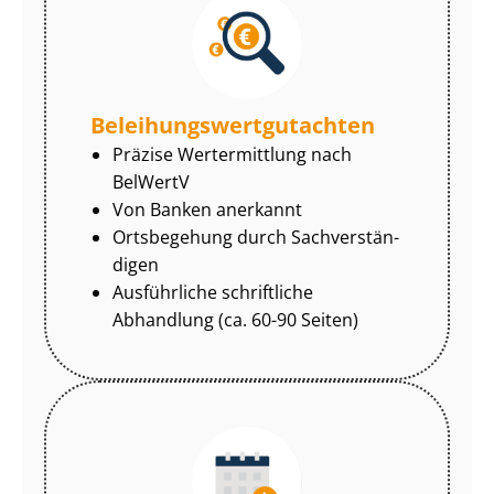
Be­lei­hungs­wert­gut­ach­ten
Präzise Wertermittlung nach
BelWertV
Von Banken anerkannt
Ortsbegehung durch Sach­ver­stän­
di­gen
Ausführliche schriftliche
Abhandlung (ca. 60-90 Seiten)