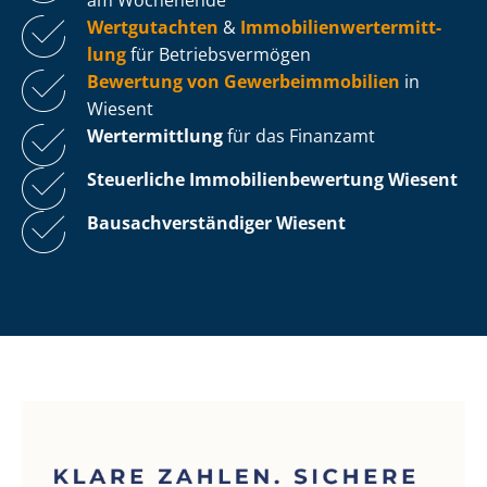
Wertgutachten
&
Im­mo­bi­li­en­wert­ermitt­
lung
für Be­triebs­ver­mö­gen
Bewertung von Ge­wer­be­im­mo­bi­li­en
in
Wiesent
Wertermittlung
für das Finanzamt
Steuerliche Im­mo­bi­li­en­be­wer­tung
Wiesent
Bau­sach­ver­stän­di­ger Wiesent