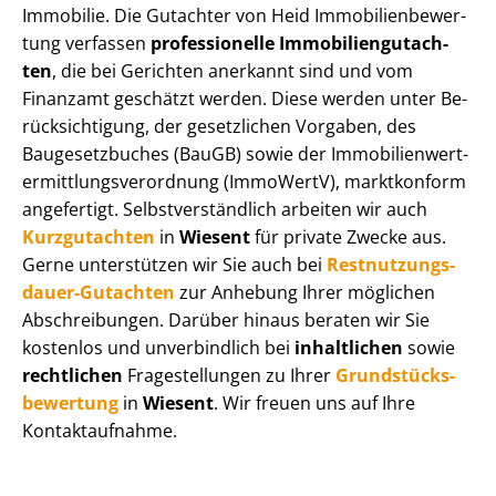
Immobilie. Die Gutachter von Heid Im­mo­bi­li­en­be­wer­
tung verfassen
professionelle Im­mo­bi­li­en­gut­ach­
ten
, die bei Gerichten anerkannt sind und vom
Finanzamt geschätzt werden. Diese werden unter Be­
rück­sich­ti­gung, der gesetzlichen Vorgaben, des
Baugesetzbuches (BauGB) sowie der Im­mo­bi­li­en­wert­
ermitt­lungs­ver­ord­nung (ImmoWertV), marktkonform
angefertigt. Selbst­ver­ständ­lich arbeiten wir auch
Kurzgutachten
in
Wiesent
für private Zwecke aus.
Gerne unterstützen wir Sie auch bei
Rest­nut­zungs­
dau­er-Gutachten
zur Anhebung Ihrer möglichen
Abschreibungen. Darüber hinaus beraten wir Sie
kostenlos und unverbindlich bei
inhaltlichen
sowie
rechtlichen
Fragestellungen zu Ihrer
Grund­stücks­
be­wer­tung
in
Wiesent
. Wir freuen uns auf Ihre
Kontaktaufnahme.