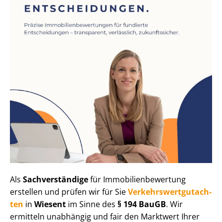
Als
Sachverständige
für Im­mo­bi­li­en­be­wer­tung
erstellen und prüfen wir für Sie
Ver­kehrs­wert­gut­ach­
ten
in
Wiesent
im Sinne des
§ 194 BauGB
. Wir
ermitteln unabhängig und fair den Marktwert Ihrer