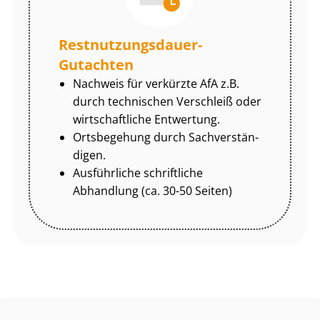
Rest­nut­zungs­dau­er-
Gutachten
Nachweis für verkürzte AfA z.B.
durch technischen Verschleiß oder
wirtschaftliche Entwertung.
Ortsbegehung durch Sach­ver­stän­
di­gen.
Ausführliche schriftliche
Abhandlung (ca. 30-50 Seiten)