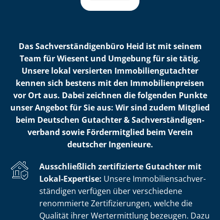
Das Sach­ver­stän­di­gen­bü­ro Heid ist mit seinem
Team für Wiesent und Umgebung für sie tätig.
Unsere lokal versierten Im­mo­bi­li­en­gut­ach­ter
kennen sich bestens mit den Im­mo­bi­li­en­prei­sen
vor Ort aus. Dabei zeichnen die folgenden Punkte
unser Angebot für Sie aus: Wir sind zudem Mitglied
beim Deutschen Gutachter & Sach­ver­stän­di­gen­
ver­band sowie Fördermitglied beim Verein
deutscher Ingenieure.
Ausschließlich zertifizierte Gutachter mit
Lokal-Expertise:
Unsere Im­mo­bi­li­en­sach­ver­
stän­di­gen verfügen über verschiedene
renommierte Zer­ti­fi­zie­run­gen, welche die
Qualität ihrer Wertermittlung bezeugen. Dazu