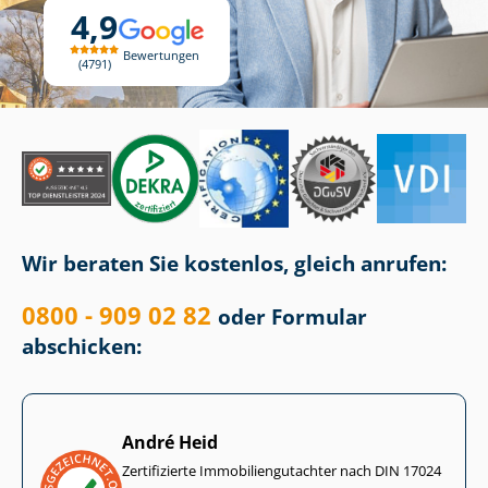
4,9
Bewertungen
4791
Wir beraten Sie kostenlos, gleich anrufen:
0800 - 909 02 82
oder Formular
abschicken:
André Heid
Zertifizierte Im­mo­bi­li­en­gut­ach­ter nach DIN 17024