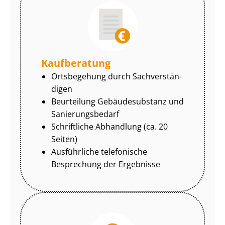
Kaufberatung
Ortsbegehung durch Sach­ver­stän­
di­gen
Beurteilung Gebäudesubstanz und
Sa­nie­rungs­be­darf
Schriftliche Abhandlung (ca. 20
Seiten)
Ausführliche telefonische
Besprechung der Ergebnisse