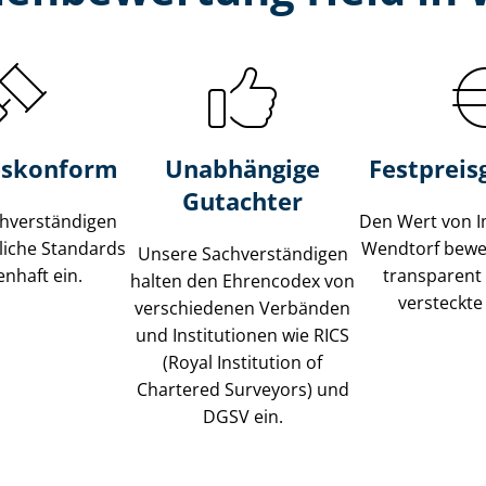
s­konform
Unabhängige
Festpreis​
Gutachter
­ver­stän­di­gen
Den Wert von I
liche Standards
Wendtorf bewer
Unsere Sach­ver­stän­di­gen
nhaft ein.
transparent
halten den Ehrencodex von
versteckte
verschiedenen Verbänden
und Institutionen wie RICS
(Royal Institution of
Chartered Surveyors) und
DGSV ein.