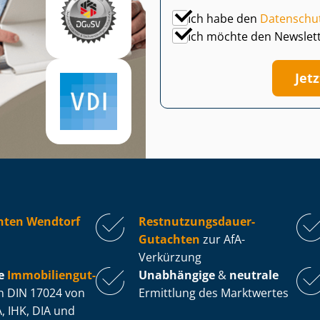
Ich habe den
Datenschu
Ich möchte den Newslet
Jet
hten Wendtorf
Rest­nut­zungs­dau­er-
Gutachten
zur AfA-
Verkürzung
e
Im­mo­bi­li­en­gut­
Unabhängige
&
neutrale
 DIN 17024 von
Ermittlung des Marktwertes
, IHK, DIA und