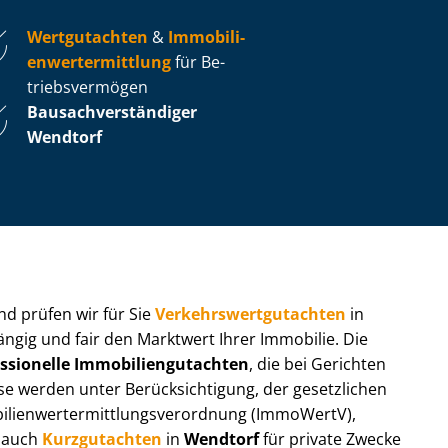
Wertgutachten
&
Im­mo­bi­li­
en­wert­ermitt­lung
für Be­
triebs­ver­mö­gen
Bau­sach­ver­stän­di­ger
Wendtorf
 und prüfen wir für Sie
Ver­kehrs­wert­gut­ach­ten
in
ängig und fair den Marktwert Ihrer Immobilie. Die
ssionelle Im­mo­bi­li­en­gut­ach­ten
, die bei Gerichten
werden unter Be­rück­sich­ti­gung, der gesetzlichen
i­en­wert­ermitt­lungs­ver­ord­nung (ImmoWertV),
r auch
Kurzgutachten
in
Wendtorf
für private Zwecke