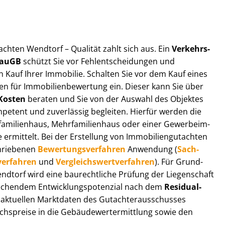
t­ach­ten Wendtorf – Qualität zahlt sich aus. Ein
Ver­kehrs­
 BauGB
schützt Sie vor Fehl­ent­schei­dun­gen und
 Kauf Ihrer Immobilie. Schalten Sie vor dem Kauf eines
n für Im­mo­bi­li­en­be­wer­tung ein. Dieser kann Sie über
Kosten
beraten und Sie von der Auswahl des Objektes
ompetent und zuverlässig begleiten. Hierfür werden die
ilienhaus, Mehr­fa­mi­li­en­haus oder einer Ge­wer­be­im­
rmittelt. Bei der Erstellung von Im­mo­bi­li­en­gut­ach­ten
hrie­be­nen
Be­wer­tungs­ver­fah­ren
Anwendung (
Sach­
ver­fah­ren
und
Ver­gleichs­wert­ver­fah­ren
). Für Grund­
 Wendtorf wird eine baurechtliche Prüfung der Liegenschaft
hendem Ent­wick­lungs­po­ten­zi­al nach dem
Re­si­du­al­
aktuellen Marktdaten des Gut­ach­ter­aus­schus­ses
hs­prei­se in die Ge­bäu­de­wert­ermitt­lung sowie den