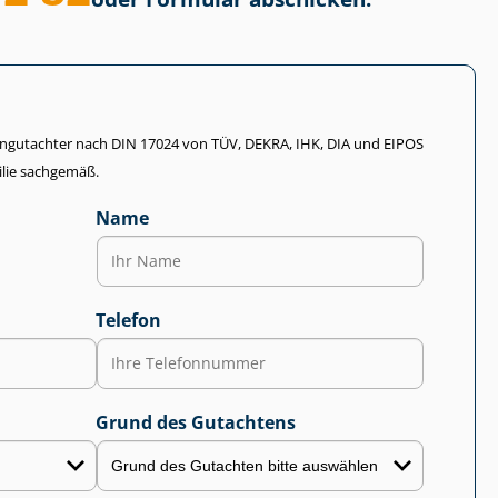
li­en­gut­ach­ter nach DIN 17024 von TÜV, DEKRA, IHK, DIA und EIPOS
lie sachgemäß.
Name
Telefon
Grund des Gutachtens