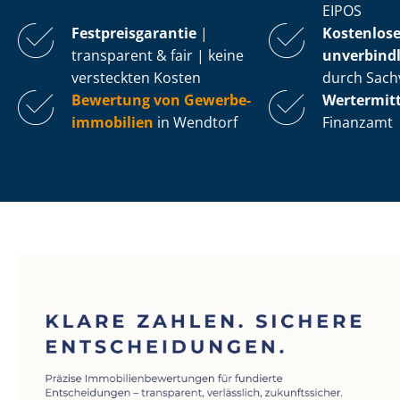
EIPOS
Fest­preis­ga­ran­tie
|
Kostenlos
transparent & fair | keine
unverbindl
versteckten Kosten
durch Sach
Bewertung von Ge­wer­be­
Wertermit
im­mo­bi­li­en
in Wendtorf
Finanzamt