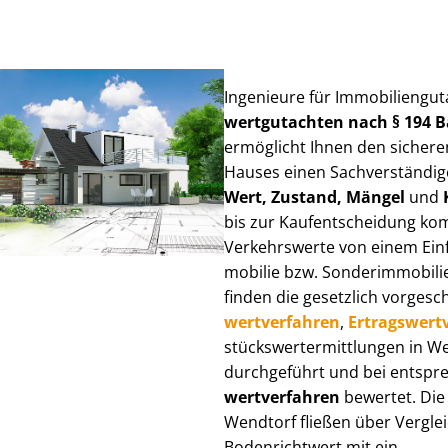
Ingenieure für Im­mo­bi­li­en­gu
wert­gut­ach­ten nach § 194
ermöglicht Ihnen den sicheren
Hauses einen Sach­ver­stän­di­ge
Wert, Zustand, Mängel
und
bis zur Kauf­ent­schei­dung k
Verkehrswerte von einem Einfam
mo­bi­lie bzw. Sonderimmobilie e
finden die gesetzlich vor­ge­sc
wert­ver­fah­ren
,
Er­trags­wert­
stücks­wert­ermitt­lun­gen in
durchgeführt und bei entsprec
wert­ver­fah­ren
bewertet. Die 
Wendtorf fließen über Ver­gleic
Bodenrichtwert mit ein.