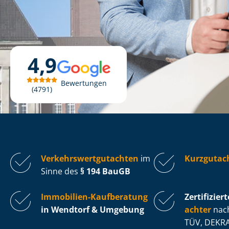
4,9
Bewertungen
4791
Ver­kehrs­wert­gut­ach­ten
im
Kurzgutac
Sinne des
§ 194 BauGB
Immobilien-Kaufberatung
Zertifiziert
in Wendtorf & Umgebung
ach­ter
nach
TÜV, DEKRA