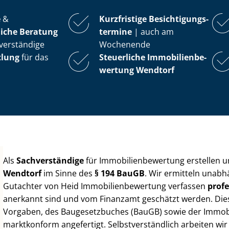
e
&
Kurzfristige Be­sich­ti­gungs­
iche Beratung
ter­mi­ne
| auch am
verständige
Wochenende
tlung
für das
Steuerliche Im­mo­bi­li­en­be­
wer­tung
Wendtorf
Als
Sachverständige
für Im­mo­bi­li­en­be­wer­tung erstellen
Wendtorf
im Sinne des
§ 194 BauGB
. Wir ermitteln unabh
Gutachter von Heid Im­mo­bi­li­en­be­wer­tung verfassen
profe
anerkannt sind und vom Finanzamt geschätzt werden. Diese 
Vorgaben, des Baugesetzbuches (BauGB) sowie der Im­mo­bi­l
marktkonform angefertigt. Selbst­ver­ständ­lich arbeiten wi