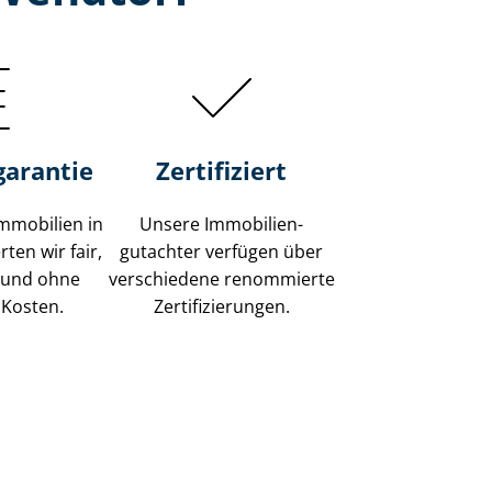
garantie
Zertifiziert
mmobilien in
Unsere Immobilien­
ten wir fair,
gutachter verfügen über
 und ohne
verschiedene renommierte
 Kosten.
Zer­ti­fi­zie­run­gen.