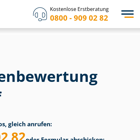
Kostenlose Erstberatung
0800 - 909 02 82
en­bewertung
f
s, gleich anrufen:
02 82
oder Formular abschicken: