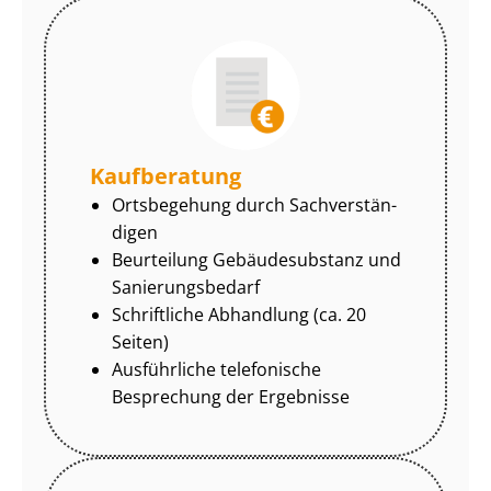
Kaufberatung
Ortsbegehung durch Sach­ver­stän­
di­gen
Beurteilung Gebäudesubstanz und
Sa­nie­rungs­be­darf
Schriftliche Abhandlung (ca. 20
Seiten)
Ausführliche telefonische
Besprechung der Ergebnisse