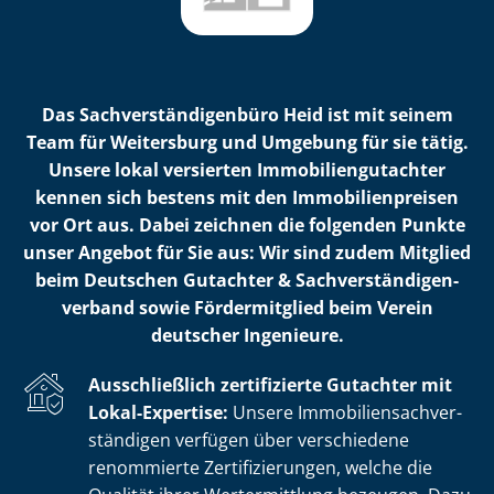
Das Sach­ver­stän­di­gen­bü­ro Heid ist mit seinem
Team für Weitersburg und Umgebung für sie tätig.
Unsere lokal versierten Im­mo­bi­li­en­gut­ach­ter
kennen sich bestens mit den Im­mo­bi­li­en­prei­sen
vor Ort aus. Dabei zeichnen die folgenden Punkte
unser Angebot für Sie aus: Wir sind zudem Mitglied
beim Deutschen Gutachter & Sach­ver­stän­di­gen­
ver­band sowie Fördermitglied beim Verein
deutscher Ingenieure.
Ausschließlich zertifizierte Gutachter mit
Lokal-Expertise:
Unsere Im­mo­bi­li­en­sach­ver­
stän­di­gen verfügen über verschiedene
renommierte Zer­ti­fi­zie­run­gen, welche die