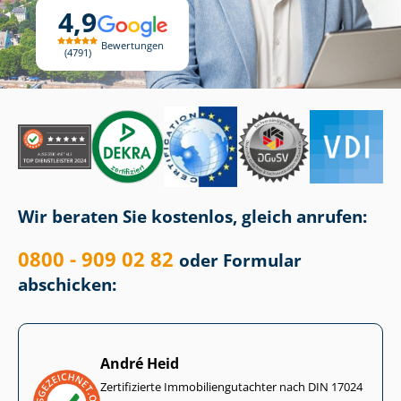
4,9
Bewertungen
4791
Wir beraten Sie kostenlos, gleich anrufen:
0800 - 909 02 82
oder Formular
abschicken:
André Heid
Zertifizierte Im­mo­bi­li­en­gut­ach­ter nach DIN 17024