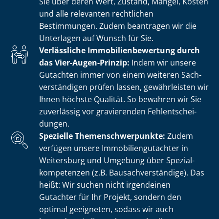
Sie über deren Wert, Zustand, Mängel, Kosten
und alle relevanten rechtlichen
Bestimmungen. Zudem beantragen wir die
Unterlagen auf Wunsch für Sie.
Verlässliche Im­mo­bi­li­en­be­wer­tung durch
das Vier-Augen-Prinzip:
Indem wir unsere
Gutachten immer von einem weiteren Sach­
ver­stän­di­gen prüfen lassen, gewährleisten wir
Ihnen höchste Qualität. So bewahren wir Sie
zuverlässig vor gravierenden Fehl­ent­schei­
dun­gen.
Spezielle The­men­schwer­punk­te:
Zudem
verfügen unsere Im­mo­bi­li­en­gut­ach­ter in
Weitersburg und Umgebung über Spe­zi­al­
kom­pe­ten­zen (z.B. Bau­sach­ver­stän­di­ge). Das
heißt: Wir suchen nicht irgendeinen
Gutachter für Ihr Projekt, sondern den
optimal geeigneten, sodass wir auch