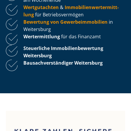
Wertgutachten
&
Im­mo­bi­li­en­wert­ermitt­
lung
für Be­triebs­ver­mö­gen
Bewertung von Ge­wer­be­im­mo­bi­li­en
in
Weitersburg
Wertermittlung
für das Finanzamt
Steuerliche Im­mo­bi­li­en­be­wer­tung
Weitersburg
Bau­sach­ver­stän­di­ger Weitersburg