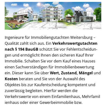
Ingenieure für Im­mo­bi­li­en­gut­ach­ten Weitersburg –
Qualität zahlt sich aus. Ein
Ver­kehrs­wert­gut­ach­ten
nach § 194 BauGB
schützt Sie vor Fehl­ent­schei­dun­
gen und ermöglicht Ihnen den sicheren Kauf Ihrer
Immobilie. Schalten Sie vor dem Kauf eines Hauses
einen Sach­ver­stän­di­gen für Im­mo­bi­li­en­be­wer­tung
ein. Dieser kann Sie über
Wert, Zustand, Mängel
und
Kosten
beraten und Sie von der Auswahl des
Objektes bis zur Kauf­ent­schei­dung kompetent und
zuverlässig begleiten. Hierfür werden die
Verkehrswerte von einem Einfamilienhaus, Mehr­fa­mi­l
i­en­haus oder einer Ge­wer­be­im­mo­bi­lie bzw.