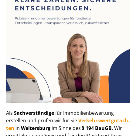
Als
Sachverständige
für Im­mo­bi­li­en­be­wer­tung
erstellen und prüfen wir für Sie
Ver­kehrs­wert­gut­ach­
ten
in
Weitersburg
im Sinne des
§ 194 BauGB
. Wir
ermitteln unabhängig und fair den Marktwert Ihrer