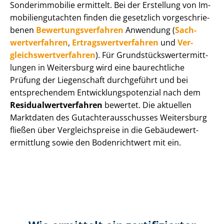
Sonderimmobilie ermittelt. Bei der Erstellung von Im­
mo­bi­li­en­gut­ach­ten finden die gesetzlich vor­ge­schrie­
be­nen
Be­wer­tungs­ver­fah­ren
Anwendung (
Sach­
wert­ver­fah­ren
,
Er­trags­wert­ver­fah­ren
und
Ver­
gleichs­wert­ver­fah­ren
). Für Grund­stücks­wert­ermitt­
lun­gen in Weitersburg wird eine baurechtliche
Prüfung der Liegenschaft durchgeführt und bei
entsprechendem Ent­wick­lungs­po­ten­zi­al nach dem
Re­si­du­al­wert­ver­fah­ren
bewertet. Die aktuellen
Marktdaten des Gut­ach­ter­aus­schus­ses Weitersburg
fließen über Ver­gleichs­prei­se in die Ge­bäu­de­wert­
ermitt­lung sowie den Bodenrichtwert mit ein.