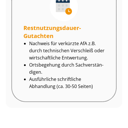
Rest­nut­zungs­dau­er-
Gutachten
Nachweis für verkürzte AfA z.B.
durch technischen Verschleiß oder
wirtschaftliche Entwertung.
Ortsbegehung durch Sach­ver­stän­
di­gen.
Ausführliche schriftliche
Abhandlung (ca. 30-50 Seiten)