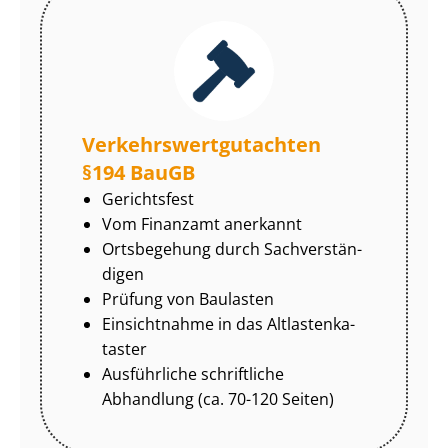
Ver­kehrs­wert­gut­ach­ten
§194 BauGB
Gerichtsfest
Vom Finanzamt anerkannt
Ortsbegehung durch Sach­ver­stän­
di­gen
Prüfung von Baulasten
Einsichtnahme in das Alt­las­ten­ka­
tas­ter
Ausführliche schriftliche
Abhandlung (ca. 70-120 Seiten)