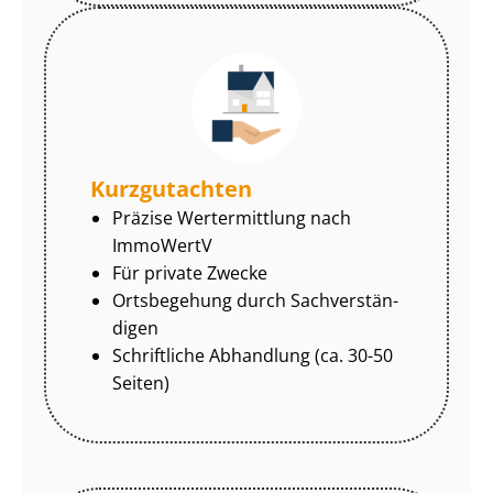
Kurzgutachten
Präzise Wertermittlung nach
ImmoWertV
Für private Zwecke
Ortsbegehung durch Sach­ver­stän­
di­gen
Schriftliche Abhandlung (ca. 30-50
Seiten)