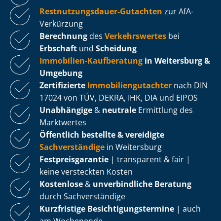
Rest­nut­zungs­dau­er-Gutachten
zur AfA-
Verkürzung
Berechnung
des
Verkehrswertes
bei
Erbschaft
und
Scheidung
Immobilien-Kaufberatung
in Weitersburg &
Umgebung
Zertifizierte
Im­mo­bi­li­en­gut­ach­ter
nach DIN
17024 von TÜV, DEKRA, IHK, DIA und EIPOS
Unabhängige
&
neutrale
Ermittlung des
Marktwertes
Öffentlich bestellte & vereidigte
Sachverständige
in Weitersburg
Fest­preis­ga­ran­tie
| transparent & fair |
keine versteckten Kosten
Kostenlose
&
unverbindliche Beratung
durch Sachverständige
Kurzfristige Be­sich­ti­gungs­ter­mi­ne
| auch
am Wochenende