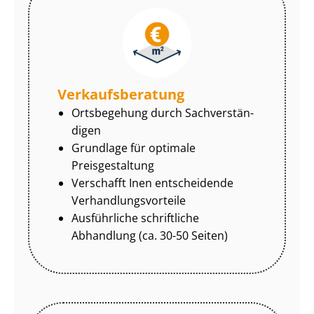
Ver­kaufs­be­ra­tung
Ortsbegehung durch Sach­ver­stän­
di­gen
Grundlage für optimale
Preisgestaltung
Verschafft Inen entscheidende
Ver­hand­lungs­vor­tei­le
Ausführliche schriftliche
Abhandlung (ca. 30-50 Seiten)