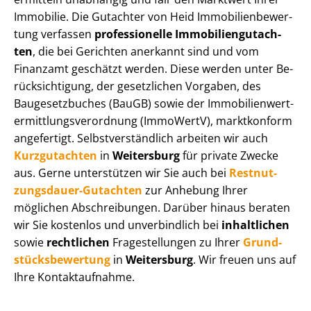
Immobilie. Die Gutachter von Heid Im­mo­bi­li­en­be­wer­
tung verfassen
professionelle Im­mo­bi­li­en­gut­ach­
ten
, die bei Gerichten anerkannt sind und vom
Finanzamt geschätzt werden. Diese werden unter Be­
rück­sich­ti­gung, der gesetzlichen Vorgaben, des
Baugesetzbuches (BauGB) sowie der Im­mo­bi­li­en­wert­
ermitt­lungs­ver­ord­nung (ImmoWertV), marktkonform
angefertigt. Selbst­ver­ständ­lich arbeiten wir auch
Kurzgutachten
in
Weitersburg
für private Zwecke
aus. Gerne unterstützen wir Sie auch bei
Rest­nut­
zungs­dau­er-Gutachten
zur Anhebung Ihrer
möglichen Abschreibungen. Darüber hinaus beraten
wir Sie kostenlos und unverbindlich bei
inhaltlichen
sowie
rechtlichen
Fragestellungen zu Ihrer
Grund­
stücks­be­wer­tung
in
Weitersburg
. Wir freuen uns auf
Ihre Kontaktaufnahme.