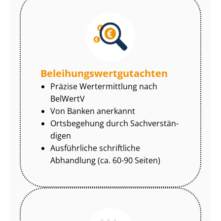
Be­lei­hungs­wert­gut­ach­ten
Präzise Wertermittlung nach
BelWertV
Von Banken anerkannt
Ortsbegehung durch Sach­ver­stän­
di­gen
Ausführliche schriftliche
Abhandlung (ca. 60-90 Seiten)