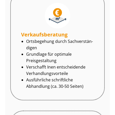
Ver­kaufs­be­ra­tung
Ortsbegehung durch Sach­ver­stän­
di­gen
Grundlage für optimale
Preisgestaltung
Verschafft Inen entscheidende
Ver­hand­lungs­vor­tei­le
Ausführliche schriftliche
Abhandlung (ca. 30-50 Seiten)