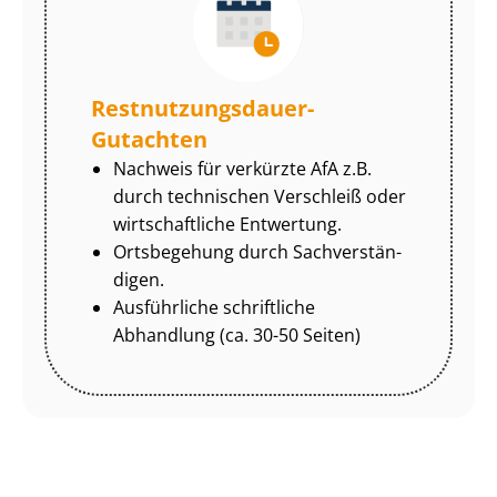
Rest­nut­zungs­dau­er-
Gutachten
Nachweis für verkürzte AfA z.B.
durch technischen Verschleiß oder
wirtschaftliche Entwertung.
Ortsbegehung durch Sach­ver­stän­
di­gen.
Ausführliche schriftliche
Abhandlung (ca. 30-50 Seiten)