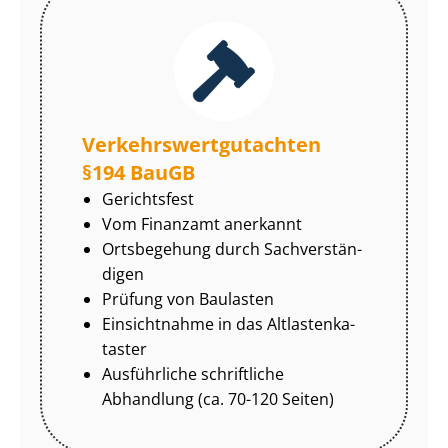
Ver­kehrs­wert­gut­ach­ten
§194 BauGB
Gerichtsfest
Vom Finanzamt anerkannt
Ortsbegehung durch Sach­ver­stän­
di­gen
Prüfung von Baulasten
Einsichtnahme in das Alt­las­ten­ka­
tas­ter
Ausführliche schriftliche
Abhandlung (ca. 70-120 Seiten)