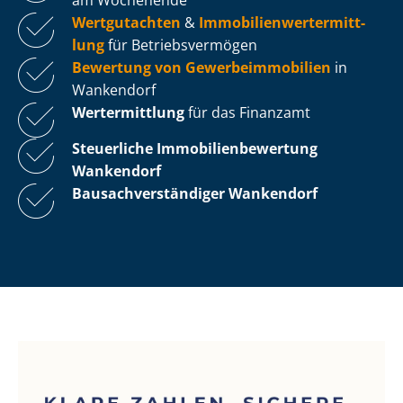
Wertgutachten
&
Im­mo­bi­li­en­wert­ermitt­
lung
für Be­triebs­ver­mö­gen
Bewertung von Ge­wer­be­im­mo­bi­li­en
in
Wankendorf
Wertermittlung
für das Finanzamt
Steuerliche Im­mo­bi­li­en­be­wer­tung
Wankendorf
Bau­sach­ver­stän­di­ger Wankendorf