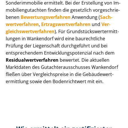
Sonderimmobilie ermittelt. Bei der Erstellung von Im­
mo­bi­li­en­gut­ach­ten finden die gesetzlich vor­ge­schrie­
be­nen
Be­wer­tungs­ver­fah­ren
Anwendung (
Sach­
wert­ver­fah­ren
,
Er­trags­wert­ver­fah­ren
und
Ver­
gleichs­wert­ver­fah­ren
). Für Grund­stücks­wert­ermitt­
lun­gen in Wankendorf wird eine baurechtliche
Prüfung der Liegenschaft durchgeführt und bei
entsprechendem Ent­wick­lungs­po­ten­zi­al nach dem
Re­si­du­al­wert­ver­fah­ren
bewertet. Die aktuellen
Marktdaten des Gut­ach­ter­aus­schus­ses Wankendorf
fließen über Ver­gleichs­prei­se in die Ge­bäu­de­wert­
ermitt­lung sowie den Bodenrichtwert mit ein.