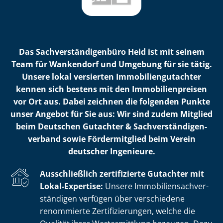
Das Sach­ver­stän­di­gen­bü­ro Heid ist mit seinem
Team für Wankendorf und Umgebung für sie tätig.
Unsere lokal versierten Im­mo­bi­li­en­gut­ach­ter
kennen sich bestens mit den Im­mo­bi­li­en­prei­sen
vor Ort aus. Dabei zeichnen die folgenden Punkte
unser Angebot für Sie aus: Wir sind zudem Mitglied
beim Deutschen Gutachter & Sach­ver­stän­di­gen­
ver­band sowie Fördermitglied beim Verein
deutscher Ingenieure.
Ausschließlich zertifizierte Gutachter mit
Lokal-Expertise:
Unsere Im­mo­bi­li­en­sach­ver­
stän­di­gen verfügen über verschiedene
renommierte Zer­ti­fi­zie­run­gen, welche die