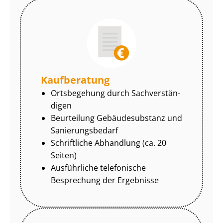
Kaufberatung
Ortsbegehung durch Sach­ver­stän­
di­gen
Beurteilung Gebäudesubstanz und
Sa­nie­rungs­be­darf
Schriftliche Abhandlung (ca. 20
Seiten)
Ausführliche telefonische
Besprechung der Ergebnisse