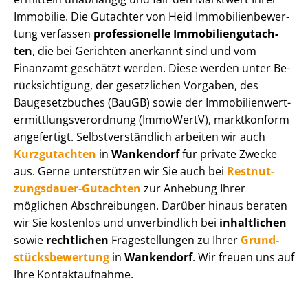
Immobilie. Die Gutachter von Heid Im­mo­bi­li­en­be­wer­
tung verfassen
professionelle Im­mo­bi­li­en­gut­ach­
ten
, die bei Gerichten anerkannt sind und vom
Finanzamt geschätzt werden. Diese werden unter Be­
rück­sich­ti­gung, der gesetzlichen Vorgaben, des
Baugesetzbuches (BauGB) sowie der Im­mo­bi­li­en­wert­
ermitt­lungs­ver­ord­nung (ImmoWertV), marktkonform
angefertigt. Selbst­ver­ständ­lich arbeiten wir auch
Kurzgutachten
in
Wankendorf
für private Zwecke
aus. Gerne unterstützen wir Sie auch bei
Rest­nut­
zungs­dau­er-Gutachten
zur Anhebung Ihrer
möglichen Abschreibungen. Darüber hinaus beraten
wir Sie kostenlos und unverbindlich bei
inhaltlichen
sowie
rechtlichen
Fragestellungen zu Ihrer
Grund­
stücks­be­wer­tung
in
Wankendorf
. Wir freuen uns auf
Ihre Kontaktaufnahme.