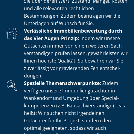
Sie über deren Wert, Zustand, Mängel, Kosten
und alle relevanten rechtlichen
Bestimmungen. Zudem beantragen wir die
Unterlagen auf Wunsch für Sie.
Verlässliche Im­mo­bi­li­en­be­wer­tung durch
das Vier-Augen-Prinzip:
Indem wir unsere
Gutachten immer von einem weiteren Sach­
ver­stän­di­gen prüfen lassen, gewährleisten wir
Ihnen höchste Qualität. So bewahren wir Sie
zuverlässig vor gravierenden Fehl­ent­schei­
dun­gen.
Spezielle The­men­schwer­punk­te:
Zudem
verfügen unsere Im­mo­bi­li­en­gut­ach­ter in
Wankendorf und Umgebung über Spe­zi­al­
kom­pe­ten­zen (z.B. Bau­sach­ver­stän­di­ge). Das
heißt: Wir suchen nicht irgendeinen
Gutachter für Ihr Projekt, sondern den
optimal geeigneten, sodass wir auch