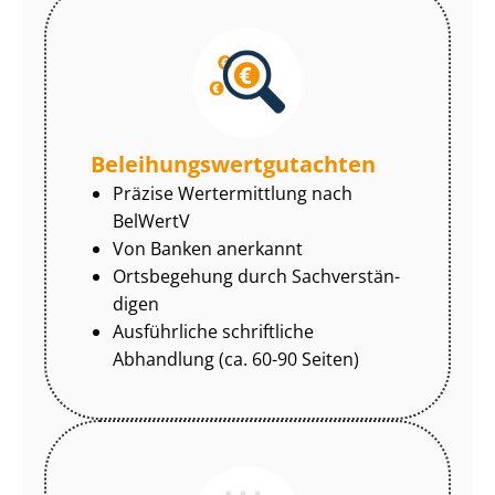
Be­lei­hungs­wert­gut­ach­ten
Präzise Wertermittlung nach
BelWertV
Von Banken anerkannt
Ortsbegehung durch Sach­ver­stän­
di­gen
Ausführliche schriftliche
Abhandlung (ca. 60-90 Seiten)