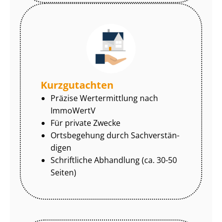
Kurzgutachten
Präzise Wertermittlung nach
ImmoWertV
Für private Zwecke
Ortsbegehung durch Sach­ver­stän­
di­gen
Schriftliche Abhandlung (ca. 30-50
Seiten)