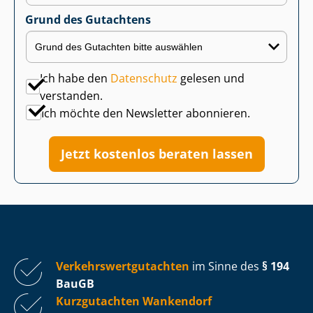
Grund des Gutachtens
Ich habe den
Datenschutz
gelesen und
verstanden.
Ich möchte den Newsletter abonnieren.
Jetzt kostenlos beraten lassen
Ver­kehrs­wert­gut­ach­ten
im Sinne des
§ 194
BauGB
Kurzgutachten Wankendorf