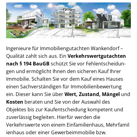
Ingenieure für Im­mo­bi­li­en­gut­ach­ten Wankendorf –
Qualität zahlt sich aus. Ein
Ver­kehrs­wert­gut­ach­ten
nach § 194 BauGB
schützt Sie vor Fehl­ent­schei­dun­
gen und ermöglicht Ihnen den sicheren Kauf Ihrer
Immobilie. Schalten Sie vor dem Kauf eines Hauses
einen Sach­ver­stän­di­gen für Im­mo­bi­li­en­be­wer­tung
ein. Dieser kann Sie über
Wert, Zustand, Mängel
und
Kosten
beraten und Sie von der Auswahl des
Objektes bis zur Kauf­ent­schei­dung kompetent und
zuverlässig begleiten. Hierfür werden die
Verkehrswerte von einem Einfamilienhaus, Mehr­fa­mi­l
i­en­haus oder einer Ge­wer­be­im­mo­bi­lie bzw.