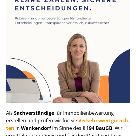
Als
Sachverständige
für Im­mo­bi­li­en­be­wer­tung
erstellen und prüfen wir für Sie
Ver­kehrs­wert­gut­ach­
ten
in
Wankendorf
im Sinne des
§ 194 BauGB
. Wir
ermitteln unabhängig und fair den Marktwert Ihrer