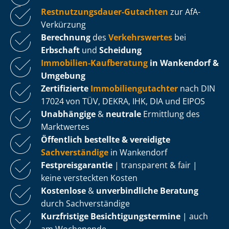
Rest­nut­zungs­dau­er-Gutachten
zur AfA-
Verkürzung
Berechnung
des
Verkehrswertes
bei
Erbschaft
und
Scheidung
Immobilien-Kaufberatung
in Wankendorf &
Umgebung
Zertifizierte
Im­mo­bi­li­en­gut­ach­ter
nach DIN
17024 von TÜV, DEKRA, IHK, DIA und EIPOS
Unabhängige
&
neutrale
Ermittlung des
Marktwertes
Öffentlich bestellte & vereidigte
Sachverständige
in Wankendorf
Fest­preis­ga­ran­tie
| transparent & fair |
keine versteckten Kosten
Kostenlose
&
unverbindliche Beratung
durch Sachverständige
Kurzfristige Be­sich­ti­gungs­ter­mi­ne
| auch
am Wochenende