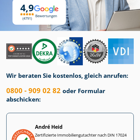
4,9
Bewertungen
4791
Wir beraten Sie kostenlos, gleich anrufen:
0800 - 909 02 82
oder Formular
abschicken:
André Heid
Zertifizierte Im­mo­bi­li­en­gut­ach­ter nach DIN 17024