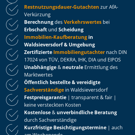
Rest­nut­zungs­dau­er-Gutachten
zur AfA-
Verkürzung
Berechnung
des
Verkehrswertes
bei
Erbschaft
und
Scheidung
Immobilien-Kaufberatung
in
Waldsieversdorf & Umgebung
Zertifizierte
Im­mo­bi­li­en­gut­ach­ter
nach DIN
17024 von TÜV, DEKRA, IHK, DIA und EIPOS
Unabhängige
&
neutrale
Ermittlung des
Marktwertes
Öffentlich bestellte & vereidigte
Sachverständige
in Waldsieversdorf
Fest­preis­ga­ran­tie
| transparent & fair |
keine versteckten Kosten
Kostenlose
&
unverbindliche Beratung
durch Sachverständige
Kurzfristige Be­sich­ti­gungs­ter­mi­ne
| auch
am Wochenende