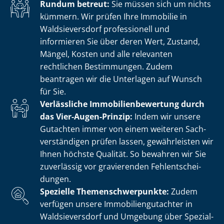
Rundum betreut:
Sie müssen sich um nichts
kümmern. Wir prüfen Ihre Immobilie in
Waldsieversdorf professionell und
informieren Sie über deren Wert, Zustand,
Mängel, Kosten und alle relevanten
rechtlichen Bestimmungen. Zudem
beantragen wir die Unterlagen auf Wunsch
für Sie.
Verlässliche Im­mo­bi­li­en­be­wer­tung durch
das Vier-Augen-Prinzip:
Indem wir unsere
Gutachten immer von einem weiteren Sach­
ver­stän­di­gen prüfen lassen, gewährleisten wir
Ihnen höchste Qualität. So bewahren wir Sie
zuverlässig vor gravierenden Fehl­ent­schei­
dun­gen.
Spezielle The­men­schwer­punk­te:
Zudem
verfügen unsere Im­mo­bi­li­en­gut­ach­ter in
Waldsieversdorf und Umgebung über Spe­zi­al­