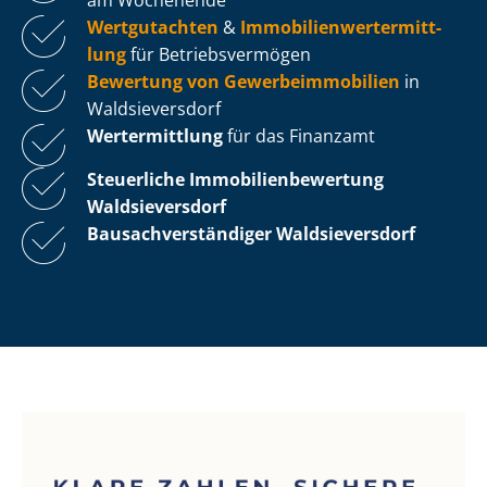
Wertgutachten
&
Im­mo­bi­li­en­wert­ermitt­
lung
für Be­triebs­ver­mö­gen
Bewertung von Ge­wer­be­im­mo­bi­li­en
in
Waldsieversdorf
Wertermittlung
für das Finanzamt
Steuerliche Im­mo­bi­li­en­be­wer­tung
Waldsieversdorf
Bau­sach­ver­stän­di­ger Waldsieversdorf