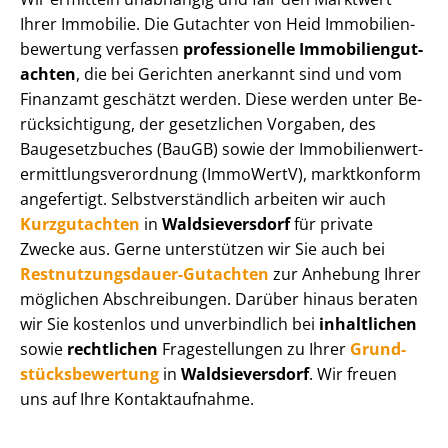
Ihrer Immobilie. Die Gutachter von Heid Im­mo­bi­li­en­
be­wer­tung verfassen
professionelle Im­mo­bi­li­en­gut­
ach­ten
, die bei Gerichten anerkannt sind und vom
Finanzamt geschätzt werden. Diese werden unter Be­
rück­sich­ti­gung, der gesetzlichen Vorgaben, des
Baugesetzbuches (BauGB) sowie der Im­mo­bi­li­en­wert­
ermitt­lungs­ver­ord­nung (ImmoWertV), marktkonform
angefertigt. Selbst­ver­ständ­lich arbeiten wir auch
Kurzgutachten
in
Waldsieversdorf
für private
Zwecke aus. Gerne unterstützen wir Sie auch bei
Rest­nut­zungs­dau­er-Gutachten
zur Anhebung Ihrer
möglichen Abschreibungen. Darüber hinaus beraten
wir Sie kostenlos und unverbindlich bei
inhaltlichen
sowie
rechtlichen
Fragestellungen zu Ihrer
Grund­
stücks­be­wer­tung
in
Waldsieversdorf
. Wir freuen
uns auf Ihre Kontaktaufnahme.