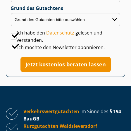
Grund des Gutachtens
Ich habe den
Datenschutz
gelesen und
verstanden.
Ich möchte den Newsletter abonnieren.
Jetzt kostenlos beraten lassen
Ver­kehrs­wert­gut­ach­ten
im Sinne des
§ 194
BauGB
Kurzgutachten Waldsieversdorf