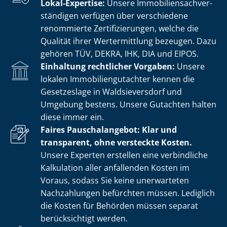
Lokal-Expertise:
Unsere Im­mo­bi­li­en­sach­ver­
stän­di­gen verfügen über verschiedene
renommierte Zer­ti­fi­zie­run­gen, welche die
Qualität ihrer Wertermittlung bezeugen. Dazu
gehören TÜV, DEKRA, IHK, DIA und EIPOS.
Einhaltung rechtlicher Vorgaben:
Unsere
lokalen Im­mo­bi­li­en­gut­ach­ter kennen die
Gesetzeslage in Waldsieversdorf und
Umgebung bestens. Unsere Gutachten halten
diese immer ein.
Faires Pauschalangebot: Klar und
transparent, ohne versteckte Kosten.
Unsere Experten erstellen eine verbindliche
Kalkulation aller anfallenden Kosten im
Voraus, sodass Sie keine unerwarteten
Nachzahlungen befürchten müssen. Lediglich
die Kosten für Behörden müssen separat
berücksichtigt werden.