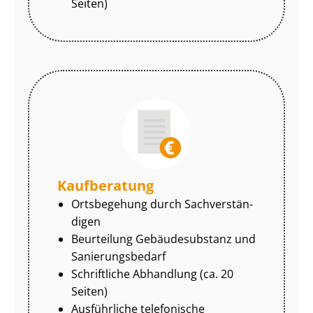
Seiten)
Kaufberatung
Ortsbegehung durch Sach­ver­stän­
di­gen
Beurteilung Gebäudesubstanz und
Sa­nie­rungs­be­darf
Schriftliche Abhandlung (ca. 20
Seiten)
Ausführliche telefonische