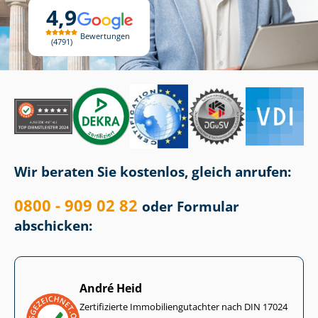
4,9
Bewertungen
4791
Wir beraten Sie kostenlos, gleich anrufen:
0800 - 909 02 82
oder Formular
abschicken:
André Heid
Zertifizierte Im­mo­bi­li­en­gut­ach­ter nach DIN 17024