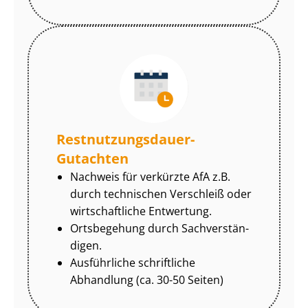
Rest­nut­zungs­dau­er-
Gutachten
Nachweis für verkürzte AfA z.B.
durch technischen Verschleiß oder
wirtschaftliche Entwertung.
Ortsbegehung durch Sach­ver­stän­
di­gen.
Ausführliche schriftliche
Abhandlung (ca. 30-50 Seiten)