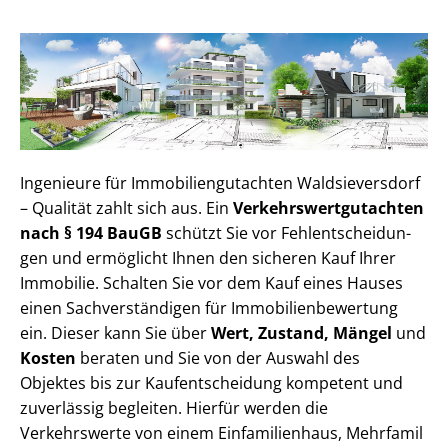
Ingenieure für Im­mo­bi­li­en­gut­ach­ten Waldsieversdorf
– Qualität zahlt sich aus. Ein
Ver­kehrs­wert­gut­ach­ten
nach § 194 BauGB
schützt Sie vor Fehl­ent­schei­dun­
gen und ermöglicht Ihnen den sicheren Kauf Ihrer
Immobilie. Schalten Sie vor dem Kauf eines Hauses
einen Sach­ver­stän­di­gen für Im­mo­bi­li­en­be­wer­tung
ein. Dieser kann Sie über
Wert, Zustand, Mängel
und
Kosten
beraten und Sie von der Auswahl des
Objektes bis zur Kauf­ent­schei­dung kompetent und
zuverlässig begleiten. Hierfür werden die
Verkehrswerte von einem Einfamilienhaus, Mehr­fa­mi­l