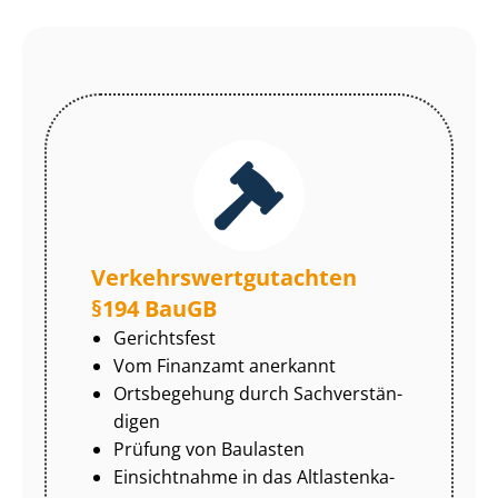
Ver­kehrs­wert­gut­ach­ten
§194 BauGB
Gerichtsfest
Vom Finanzamt anerkannt
Ortsbegehung durch Sach­ver­stän­
di­gen
Prüfung von Baulasten
Einsichtnahme in das Alt­las­ten­ka­