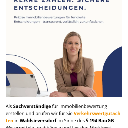
Als
Sachverständige
für Im­mo­bi­li­en­be­wer­tung
erstellen und prüfen wir für Sie
Ver­kehrs­wert­gut­ach­
ten
in
Waldsieversdorf
im Sinne des
§ 194 BauGB
.
Wir ermitteln unabhängig und fair den Marktwert