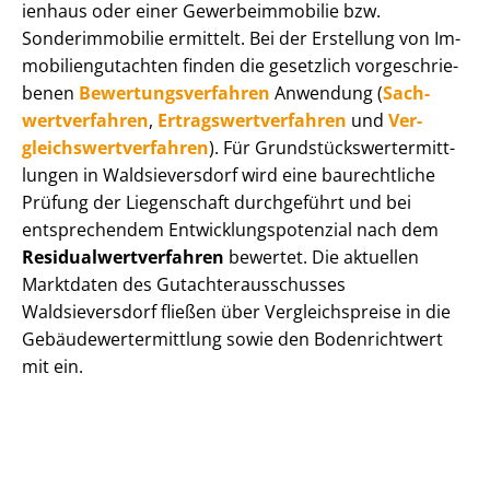
i­en­haus oder einer Ge­wer­be­im­mo­bi­lie bzw.
Sonderimmobilie ermittelt. Bei der Erstellung von Im­
mo­bi­li­en­gut­ach­ten finden die gesetzlich vor­ge­schrie­
be­nen
Be­wer­tungs­ver­fah­ren
Anwendung (
Sach­
wert­ver­fah­ren
,
Er­trags­wert­ver­fah­ren
und
Ver­
gleichs­wert­ver­fah­ren
). Für Grund­stücks­wert­ermitt­
lun­gen in Waldsieversdorf wird eine baurechtliche
Prüfung der Liegenschaft durchgeführt und bei
entsprechendem Ent­wick­lungs­po­ten­zi­al nach dem
Re­si­du­al­wert­ver­fah­ren
bewertet. Die aktuellen
Marktdaten des Gut­ach­ter­aus­schus­ses
Waldsieversdorf fließen über Ver­gleichs­prei­se in die
Ge­bäu­de­wert­ermitt­lung sowie den Bodenrichtwert
mit ein.