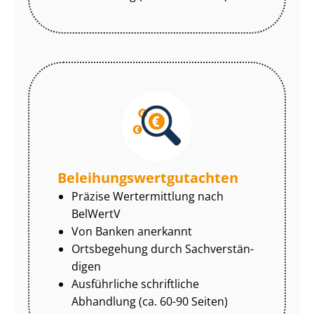
Be­lei­hungs­wert­gut­ach­ten
Präzise Wertermittlung nach
BelWertV
Von Banken anerkannt
Ortsbegehung durch Sach­ver­stän­
di­gen
Ausführliche schriftliche
Abhandlung (ca. 60-90 Seiten)