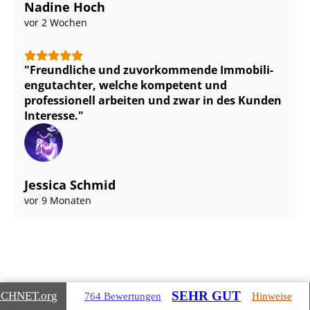
Nadine Hoch
vor 2 Wochen
Freundliche und zuvorkommende Im­mo­bi­li­
en­gut­ach­ter, welche kompetent und
professionell arbeiten und zwar in des Kunden
Interesse.
Jessica Schmid
vor 9 Monaten
SEHR GUT
ICHNET
.org
764 Bewertungen
Hinweise
Gebäudearten, die wir für Sie