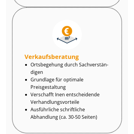
Ver­kaufs­be­ra­tung
Ortsbegehung durch Sach­ver­stän­
di­gen
Grundlage für optimale
Preisgestaltung
Verschafft Inen entscheidende
Ver­hand­lungs­vor­tei­le
Ausführliche schriftliche
Abhandlung (ca. 30-50 Seiten)