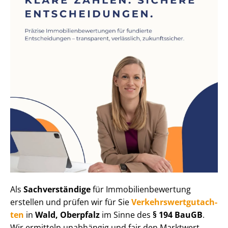
Als
Sachverständige
für Im­mo­bi­li­en­be­wer­tung
erstellen und prüfen wir für Sie
Ver­kehrs­wert­gut­ach­
ten
in
Wald, Oberpfalz
im Sinne des
§ 194 BauGB
.
Wir ermitteln unabhängig und fair den Marktwert