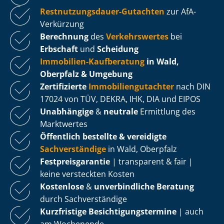
Rest­nut­zungs­dau­er-Gutachten
zur AfA-
Verkürzung
Berechnung
des
Verkehrswertes
bei
Erbschaft
und
Scheidung
Immobilien-Kaufberatung
in Wald,
Oberpfalz & Umgebung
Zertifizierte
Im­mo­bi­li­en­gut­ach­ter
nach DIN
17024 von TÜV, DEKRA, IHK, DIA und EIPOS
Unabhängige
&
neutrale
Ermittlung des
Marktwertes
Öffentlich bestellte & vereidigte
Sachverständige
in Wald, Oberpfalz
Fest­preis­ga­ran­tie
| transparent & fair |
keine versteckten Kosten
Kostenlose
&
unverbindliche Beratung
durch Sachverständige
Kurzfristige Be­sich­ti­gungs­ter­mi­ne
| auch
am Wochenende