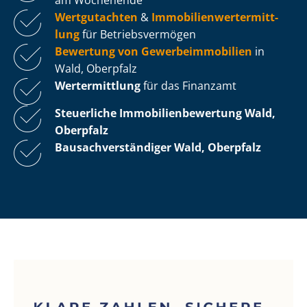
Wertgutachten
&
Im­mo­bi­li­en­wert­ermitt­
lung
für Be­triebs­ver­mö­gen
Bewertung von Ge­wer­be­im­mo­bi­li­en
in
Wald, Oberpfalz
Wertermittlung
für das Finanzamt
Steuerliche Im­mo­bi­li­en­be­wer­tung
Wald,
Oberpfalz
Bau­sach­ver­stän­di­ger Wald, Oberpfalz