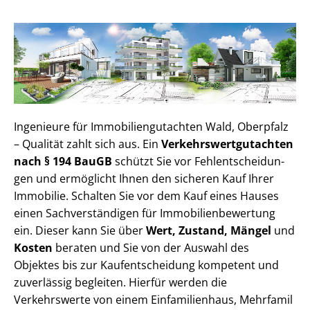
Ingenieure für Im­mo­bi­li­en­gut­ach­ten Wald, Oberpfalz
– Qualität zahlt sich aus. Ein
Ver­kehrs­wert­gut­ach­ten
nach § 194 BauGB
schützt Sie vor Fehl­ent­schei­dun­
gen und ermöglicht Ihnen den sicheren Kauf Ihrer
Immobilie. Schalten Sie vor dem Kauf eines Hauses
einen Sach­ver­stän­di­gen für Im­mo­bi­li­en­be­wer­tung
ein. Dieser kann Sie über
Wert, Zustand, Mängel
und
Kosten
beraten und Sie von der Auswahl des
Objektes bis zur Kauf­ent­schei­dung kompetent und
zuverlässig begleiten. Hierfür werden die
Verkehrswerte von einem Einfamilienhaus, Mehr­fa­mi­l