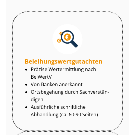
Be­lei­hungs­wert­gut­ach­ten
Präzise Wertermittlung nach
BelWertV
Von Banken anerkannt
Ortsbegehung durch Sach­ver­stän­
di­gen
Ausführliche schriftliche
Abhandlung (ca. 60-90 Seiten)