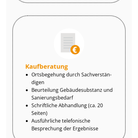
Kaufberatung
Ortsbegehung durch Sach­ver­stän­
di­gen
Beurteilung Gebäudesubstanz und
Sa­nie­rungs­be­darf
Schriftliche Abhandlung (ca. 20
Seiten)
Ausführliche telefonische
Besprechung der Ergebnisse