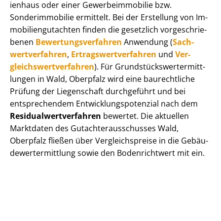
i­en­haus oder einer Ge­wer­be­im­mo­bi­lie bzw.
Sonderimmobilie ermittelt. Bei der Erstellung von Im­
mo­bi­li­en­gut­ach­ten finden die gesetzlich vor­ge­schrie­
be­nen
Be­wer­tungs­ver­fah­ren
Anwendung (
Sach­
wert­ver­fah­ren
,
Er­trags­wert­ver­fah­ren
und
Ver­
gleichs­wert­ver­fah­ren
). Für Grund­stücks­wert­ermitt­
lun­gen in Wald, Oberpfalz wird eine baurechtliche
Prüfung der Liegenschaft durchgeführt und bei
entsprechendem Ent­wick­lungs­po­ten­zi­al nach dem
Re­si­du­al­wert­ver­fah­ren
bewertet. Die aktuellen
Marktdaten des Gut­ach­ter­aus­schus­ses Wald,
Oberpfalz fließen über Ver­gleichs­prei­se in die Ge­bäu­
de­wert­ermitt­lung sowie den Bodenrichtwert mit ein.