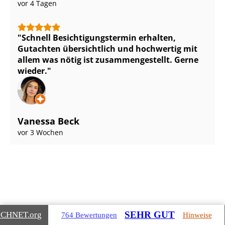
vor 4 Tagen
Schnell Be­sich­ti­gungs­ter­min erhalten,
Gutachten übersichtlich und hochwertig mit
allem was nötig ist zu­sam­men­ge­stellt. Gerne
wieder.
Vanessa Beck
vor 3 Wochen
Gebäudearten, die wir für Sie
SEHR GUT
ICHNET
.org
764 Bewertungen
Hinweise