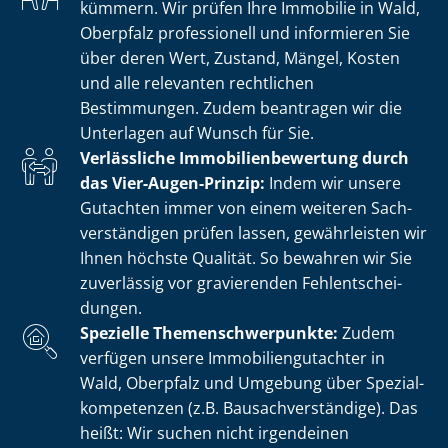
kümmern. Wir prüfen Ihre Immobilie in Wald,
Oberpfalz professionell und informieren Sie
über deren Wert, Zustand, Mängel, Kosten
und alle relevanten rechtlichen
Bestimmungen. Zudem beantragen wir die
Unterlagen auf Wunsch für Sie.
Verlässliche Im­mo­bi­li­en­be­wer­tung durch
das Vier-Augen-Prinzip:
Indem wir unsere
Gutachten immer von einem weiteren Sach­
ver­stän­di­gen prüfen lassen, gewährleisten wir
Ihnen höchste Qualität. So bewahren wir Sie
zuverlässig vor gravierenden Fehl­ent­schei­
dun­gen.
Spezielle The­men­schwer­punk­te:
Zudem
verfügen unsere Im­mo­bi­li­en­gut­ach­ter in
Wald, Oberpfalz und Umgebung über Spe­zi­al­
kom­pe­ten­zen (z.B. Bau­sach­ver­stän­di­ge). Das
heißt: Wir suchen nicht irgendeinen