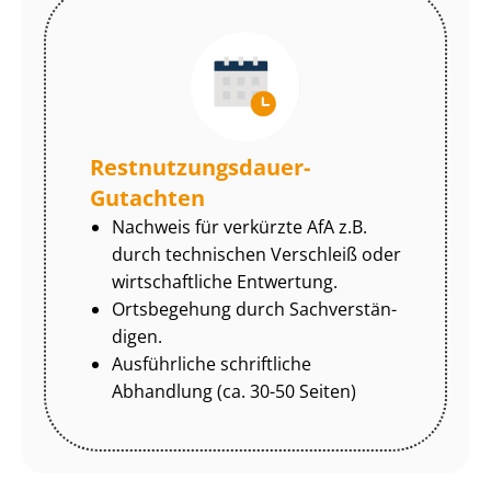
Rest­nut­zungs­dau­er-
Gutachten
Nachweis für verkürzte AfA z.B.
durch technischen Verschleiß oder
wirtschaftliche Entwertung.
Ortsbegehung durch Sach­ver­stän­
di­gen.
Ausführliche schriftliche
Abhandlung (ca. 30-50 Seiten)