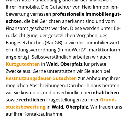
Ihrer Immobilie. Die Gutachter von Heid Im­mo­bi­li­en­
be­wer­tung verfassen
professionelle Im­mo­bi­li­en­gut­
ach­ten
, die bei Gerichten anerkannt sind und vom
Finanzamt geschätzt werden. Diese werden unter Be­
rück­sich­ti­gung, der gesetzlichen Vorgaben, des
Baugesetzbuches (BauGB) sowie der Im­mo­bi­li­en­wert­
ermitt­lungs­ver­ord­nung (ImmoWertV), marktkonform
angefertigt. Selbst­ver­ständ­lich arbeiten wir auch
Kurzgutachten
in
Wald, Oberpfalz
für private
Zwecke aus. Gerne unterstützen wir Sie auch bei
Rest­nut­zungs­dau­er-Gutachten
zur Anhebung Ihrer
möglichen Abschreibungen. Darüber hinaus beraten
wir Sie kostenlos und unverbindlich bei
inhaltlichen
sowie
rechtlichen
Fragestellungen zu Ihrer
Grund­
stücks­be­wer­tung
in
Wald, Oberpfalz
. Wir freuen uns
auf Ihre Kontaktaufnahme.