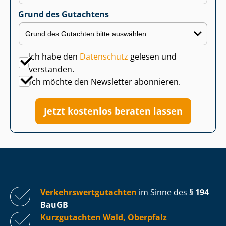
Grund des Gutachtens
Ich habe den
Datenschutz
gelesen und
verstanden.
Ich möchte den Newsletter abonnieren.
Jetzt kostenlos beraten lassen
Ver­kehrs­wert­gut­ach­ten
im Sinne des
§ 194
BauGB
Kurzgutachten Wald, Oberpfalz