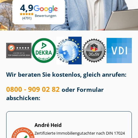
4,9
Bewertungen
4791
Wir beraten Sie kostenlos, gleich anrufen:
0800 - 909 02 82
oder Formular
abschicken:
André Heid
Zertifizierte Im­mo­bi­li­en­gut­ach­ter nach DIN 17024