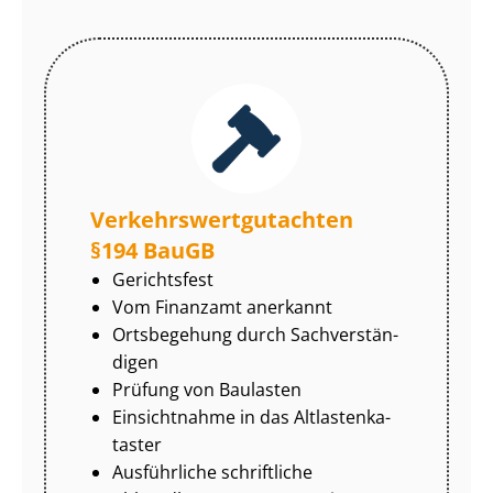
Ver­kehrs­wert­gut­ach­ten
§194 BauGB
Gerichtsfest
Vom Finanzamt anerkannt
Ortsbegehung durch Sach­ver­stän­
di­gen
Prüfung von Baulasten
Einsichtnahme in das Alt­las­ten­ka­
tas­ter
Ausführliche schriftliche