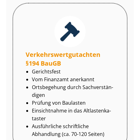
Ver­kehrs­wert­gut­ach­ten
§194 BauGB
Gerichtsfest
Vom Finanzamt anerkannt
Ortsbegehung durch Sach­ver­stän­
di­gen
Prüfung von Baulasten
Einsichtnahme in das Alt­las­ten­ka­
tas­ter
Ausführliche schriftliche
Abhandlung (ca. 70-120 Seiten)