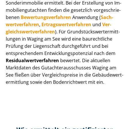
Sonderimmobilie ermittelt. Bei der Erstellung von Im­
mo­bi­li­en­gut­ach­ten finden die gesetzlich vor­ge­schrie­
be­nen
Be­wer­tungs­ver­fah­ren
Anwendung (
Sach­
wert­ver­fah­ren
,
Er­trags­wert­ver­fah­ren
und
Ver­
gleichs­wert­ver­fah­ren
). Für Grund­stücks­wert­ermitt­
lun­gen in Waging am See wird eine baurechtliche
Prüfung der Liegenschaft durchgeführt und bei
entsprechendem Ent­wick­lungs­po­ten­zi­al nach dem
Re­si­du­al­wert­ver­fah­ren
bewertet. Die aktuellen
Marktdaten des Gut­ach­ter­aus­schus­ses Waging am
See fließen über Ver­gleichs­prei­se in die Ge­bäu­de­wert­
ermitt­lung sowie den Bodenrichtwert mit ein.