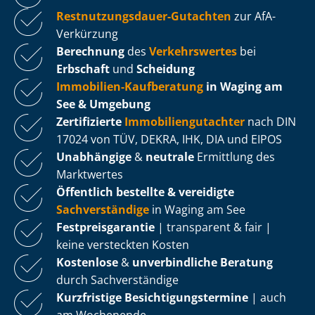
Rest­nut­zungs­dau­er-Gutachten
zur AfA-
Verkürzung
Berechnung
des
Verkehrswertes
bei
Erbschaft
und
Scheidung
Immobilien-Kaufberatung
in Waging am
See & Umgebung
Zertifizierte
Im­mo­bi­li­en­gut­ach­ter
nach DIN
17024 von TÜV, DEKRA, IHK, DIA und EIPOS
Unabhängige
&
neutrale
Ermittlung des
Marktwertes
Öffentlich bestellte & vereidigte
Sachverständige
in Waging am See
Fest­preis­ga­ran­tie
| transparent & fair |
keine versteckten Kosten
Kostenlose
&
unverbindliche Beratung
durch Sachverständige
Kurzfristige Be­sich­ti­gungs­ter­mi­ne
| auch
am Wochenende