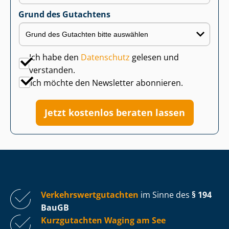
Grund des Gutachtens
Ich habe den
Datenschutz
gelesen und
verstanden.
Ich möchte den Newsletter abonnieren.
Jetzt kostenlos beraten lassen
Ver­kehrs­wert­gut­ach­ten
im Sinne des
§ 194
BauGB
Kurzgutachten Waging am See