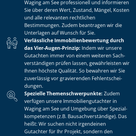
Waging am See professionell und informieren
Sie über deren Wert, Zustand, Mängel, Kosten
und alle relevanten rechtlichen
Bestimmungen. Zudem beantragen wir die
Unterlagen auf Wunsch für Sie.
Verlässliche Im­mo­bi­li­en­be­wer­tung durch
das Vier-Augen-Prinzip:
Indem wir unsere
Gutachten immer von einem weiteren Sach­
ver­stän­di­gen prüfen lassen, gewährleisten wir
Ihnen höchste Qualität. So bewahren wir Sie
zuverlässig vor gravierenden Fehl­ent­schei­
dun­gen.
Spezielle The­men­schwer­punk­te:
Zudem
verfügen unsere Im­mo­bi­li­en­gut­ach­ter in
Waging am See und Umgebung über Spe­zi­al­
kom­pe­ten­zen (z.B. Bau­sach­ver­stän­di­ge). Das
heißt: Wir suchen nicht irgendeinen
Gutachter für Ihr Projekt, sondern den