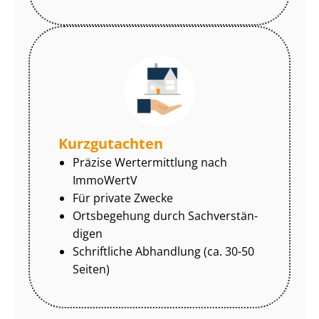
Kurzgutachten
Präzise Wertermittlung nach
ImmoWertV
Für private Zwecke
Ortsbegehung durch Sach­ver­stän­
di­gen
Schriftliche Abhandlung (ca. 30-50
Seiten)