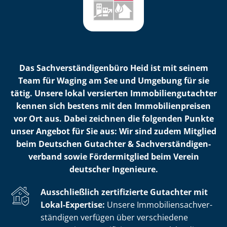
Das Sach­ver­stän­di­gen­bü­ro Heid ist mit seinem
Team für Waging am See und Umgebung für sie
tätig. Unsere lokal versierten Im­mo­bi­li­en­gut­ach­ter
kennen sich bestens mit den Im­mo­bi­li­en­prei­sen
vor Ort aus. Dabei zeichnen die folgenden Punkte
unser Angebot für Sie aus: Wir sind zudem Mitglied
beim Deutschen Gutachter & Sach­ver­stän­di­gen­
ver­band sowie Fördermitglied beim Verein
deutscher Ingenieure.
Ausschließlich zertifizierte Gutachter mit
Lokal-Expertise:
Unsere Im­mo­bi­li­en­sach­ver­
stän­di­gen verfügen über verschiedene