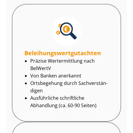
Be­lei­hungs­wert­gut­ach­ten
Präzise Wertermittlung nach
BelWertV
Von Banken anerkannt
Ortsbegehung durch Sach­ver­stän­
di­gen
Ausführliche schriftliche
Abhandlung (ca. 60-90 Seiten)