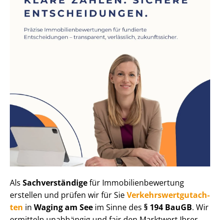
Als
Sachverständige
für Im­mo­bi­li­en­be­wer­tung
erstellen und prüfen wir für Sie
Ver­kehrs­wert­gut­ach­
ten
in
Waging am See
im Sinne des
§ 194 BauGB
. Wir
ermitteln unabhängig und fair den Marktwert Ihrer