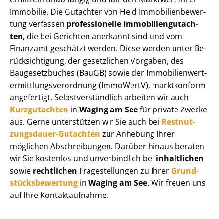
Immobilie. Die Gutachter von Heid Im­mo­bi­li­en­be­wer­
tung verfassen
professionelle Im­mo­bi­li­en­gut­ach­
ten
, die bei Gerichten anerkannt sind und vom
Finanzamt geschätzt werden. Diese werden unter Be­
rück­sich­ti­gung, der gesetzlichen Vorgaben, des
Baugesetzbuches (BauGB) sowie der Im­mo­bi­li­en­wert­
ermitt­lungs­ver­ord­nung (ImmoWertV), marktkonform
angefertigt. Selbst­ver­ständ­lich arbeiten wir auch
Kurzgutachten
in
Waging am See
für private Zwecke
aus. Gerne unterstützen wir Sie auch bei
Rest­nut­
zungs­dau­er-Gutachten
zur Anhebung Ihrer
möglichen Abschreibungen. Darüber hinaus beraten
wir Sie kostenlos und unverbindlich bei
inhaltlichen
sowie
rechtlichen
Fragestellungen zu Ihrer
Grund­
stücks­be­wer­tung
in
Waging am See
. Wir freuen uns
auf Ihre Kontaktaufnahme.