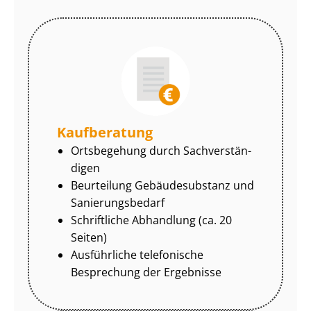
Kaufberatung
Ortsbegehung durch Sach­ver­stän­
di­gen
Beurteilung Gebäudesubstanz und
Sa­nie­rungs­be­darf
Schriftliche Abhandlung (ca. 20
Seiten)
Ausführliche telefonische
Besprechung der Ergebnisse