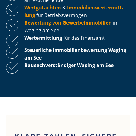
Wertgutachten
&
Im­mo­bi­li­en­wert­ermitt­
lung
für Be­triebs­ver­mö­gen
Bewertung von Ge­wer­be­im­mo­bi­li­en
in
Waging am See
Wertermittlung
für das Finanzamt
Steuerliche Im­mo­bi­li­en­be­wer­tung
Waging
am See
Bau­sach­ver­stän­di­ger Waging am See