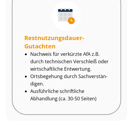
Rest­nut­zungs­dau­er-
Gutachten
Nachweis für verkürzte AfA z.B.
durch technischen Verschleiß oder
wirtschaftliche Entwertung.
Ortsbegehung durch Sach­ver­stän­
di­gen.
Ausführliche schriftliche
Abhandlung (ca. 30-50 Seiten)