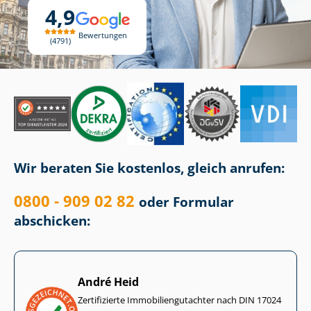
4,9
Bewertungen
4791
Wir beraten Sie kostenlos, gleich anrufen:
0800 - 909 02 82
oder Formular
abschicken:
André Heid
Zertifizierte Im­mo­bi­li­en­gut­ach­ter nach DIN 17024