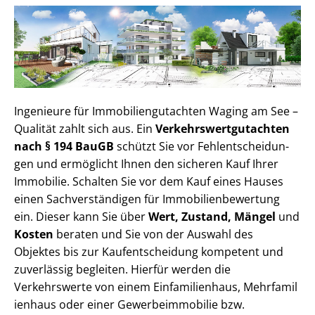
Ingenieure für Im­mo­bi­li­en­gut­ach­ten Waging am See –
Qualität zahlt sich aus. Ein
Ver­kehrs­wert­gut­ach­ten
nach § 194 BauGB
schützt Sie vor Fehl­ent­schei­dun­
gen und ermöglicht Ihnen den sicheren Kauf Ihrer
Immobilie. Schalten Sie vor dem Kauf eines Hauses
einen Sach­ver­stän­di­gen für Im­mo­bi­li­en­be­wer­tung
ein. Dieser kann Sie über
Wert, Zustand, Mängel
und
Kosten
beraten und Sie von der Auswahl des
Objektes bis zur Kauf­ent­schei­dung kompetent und
zuverlässig begleiten. Hierfür werden die
Verkehrswerte von einem Einfamilienhaus, Mehr­fa­mi­l
i­en­haus oder einer Ge­wer­be­im­mo­bi­lie bzw.