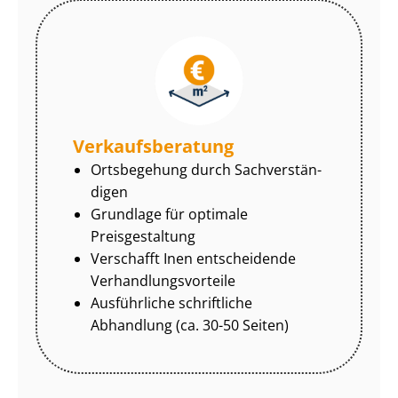
Ver­kaufs­be­ra­tung
Ortsbegehung durch Sach­ver­stän­
di­gen
Grundlage für optimale
Preisgestaltung
Verschafft Inen entscheidende
Ver­hand­lungs­vor­tei­le
Ausführliche schriftliche
Abhandlung (ca. 30-50 Seiten)