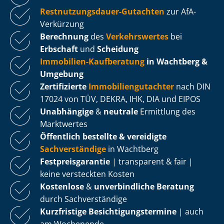
Rest­nut­zungs­dau­er-Gutachten
zur AfA-
Verkürzung
Berechnung
des
Verkehrswertes
bei
Erbschaft
und
Scheidung
Immobilien-Kaufberatung
in Wachtberg &
Umgebung
Zertifizierte
Im­mo­bi­li­en­gut­ach­ter
nach DIN
17024 von TÜV, DEKRA, IHK, DIA und EIPOS
Unabhängige
&
neutrale
Ermittlung des
Marktwertes
Öffentlich bestellte & vereidigte
Sachverständige
in Wachtberg
Fest­preis­ga­ran­tie
| transparent & fair |
keine versteckten Kosten
Kostenlose
&
unverbindliche Beratung
durch Sachverständige
Kurzfristige Be­sich­ti­gungs­ter­mi­ne
| auch
am Wochenende