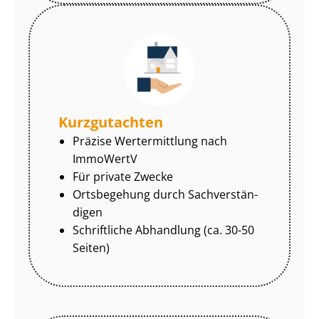
Kurzgutachten
Präzise Wertermittlung nach
ImmoWertV
Für private Zwecke
Ortsbegehung durch Sach­ver­stän­
di­gen
Schriftliche Abhandlung (ca. 30-50
Seiten)