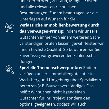
über deren Wert, Zustand, Mängel, Kosten
und alle relevanten rechtlichen
Bestimmungen. Zudem beantragen wir die
Unterlagen auf Wunsch für Sie.
Verlässliche Im­mo­bi­li­en­be­wer­tung durch
das Vier-Augen-Prinzip:
Indem wir unsere
Gutachten immer von einem weiteren Sach­
ver­stän­di­gen prüfen lassen, gewährleisten wir
Ihnen höchste Qualität. So bewahren wir Sie
zuverlässig vor gravierenden Fehl­ent­schei­
dun­gen.
Spezielle The­men­schwer­punk­te:
Zudem
verfügen unsere Im­mo­bi­li­en­gut­ach­ter in
Wachtberg und Umgebung über Spe­zi­al­kom­
pe­ten­zen (z.B. Bau­sach­ver­stän­di­ge). Das
heißt: Wir suchen nicht irgendeinen
Gutachter für Ihr Projekt, sondern den
optimal geeigneten, sodass wir auch