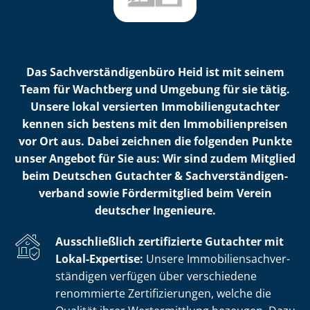
Das Sach­ver­stän­di­gen­bü­ro Heid ist mit seinem
Team für Wachtberg und Umgebung für sie tätig.
Unsere lokal versierten Im­mo­bi­li­en­gut­ach­ter
kennen sich bestens mit den Im­mo­bi­li­en­prei­sen
vor Ort aus. Dabei zeichnen die folgenden Punkte
unser Angebot für Sie aus: Wir sind zudem Mitglied
beim Deutschen Gutachter & Sach­ver­stän­di­gen­
ver­band sowie Fördermitglied beim Verein
deutscher Ingenieure.
Ausschließlich zertifizierte Gutachter mit
Lokal-Expertise:
Unsere Im­mo­bi­li­en­sach­ver­
stän­di­gen verfügen über verschiedene
renommierte Zer­ti­fi­zie­run­gen, welche die