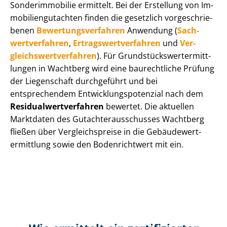
Sonderimmobilie ermittelt. Bei der Erstellung von Im­
mo­bi­li­en­gut­ach­ten finden die gesetzlich vor­ge­schrie­
be­nen
Be­wer­tungs­ver­fah­ren
Anwendung (
Sach­
wert­ver­fah­ren
,
Er­trags­wert­ver­fah­ren
und
Ver­
gleichs­wert­ver­fah­ren
). Für Grund­stücks­wert­ermitt­
lun­gen in Wachtberg wird eine baurechtliche Prüfung
der Liegenschaft durchgeführt und bei
entsprechendem Ent­wick­lungs­po­ten­zi­al nach dem
Re­si­du­al­wert­ver­fah­ren
bewertet. Die aktuellen
Marktdaten des Gut­ach­ter­aus­schus­ses Wachtberg
fließen über Ver­gleichs­prei­se in die Ge­bäu­de­wert­
ermitt­lung sowie den Bodenrichtwert mit ein.