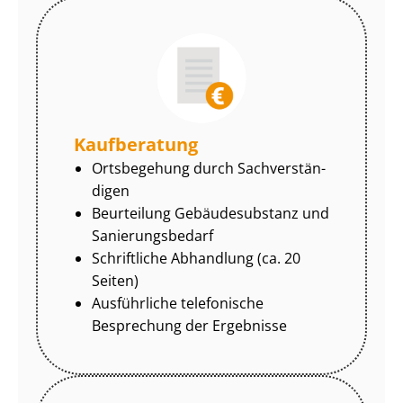
Kaufberatung
Ortsbegehung durch Sach­ver­stän­
di­gen
Beurteilung Gebäudesubstanz und
Sa­nie­rungs­be­darf
Schriftliche Abhandlung (ca. 20
Seiten)
Ausführliche telefonische
Besprechung der Ergebnisse