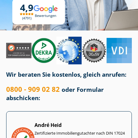
4,9
Bewertungen
4791
Wir beraten Sie kostenlos, gleich anrufen:
0800 - 909 02 82
oder Formular
abschicken:
André Heid
Zertifizierte Im­mo­bi­li­en­gut­ach­ter nach DIN 17024