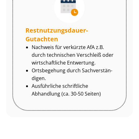
Rest­nut­zungs­dau­er-
Gutachten
Nachweis für verkürzte AfA z.B.
durch technischen Verschleiß oder
wirtschaftliche Entwertung.
Ortsbegehung durch Sach­ver­stän­
di­gen.
Ausführliche schriftliche
Abhandlung (ca. 30-50 Seiten)