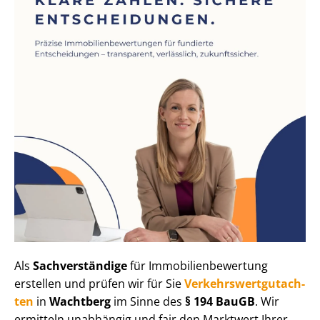
Als
Sachverständige
für Im­mo­bi­li­en­be­wer­tung
erstellen und prüfen wir für Sie
Ver­kehrs­wert­gut­ach­
ten
in
Wachtberg
im Sinne des
§ 194 BauGB
. Wir
ermitteln unabhängig und fair den Marktwert Ihrer