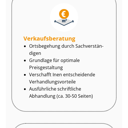
Ver­kaufs­be­ra­tung
Ortsbegehung durch Sach­ver­stän­
di­gen
Grundlage für optimale
Preisgestaltung
Verschafft Inen entscheidende
Ver­hand­lungs­vor­tei­le
Ausführliche schriftliche
Abhandlung (ca. 30-50 Seiten)