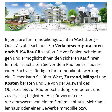
Ingenieure für Im­mo­bi­li­en­gut­ach­ten Wachtberg –
Qualität zahlt sich aus. Ein
Ver­kehrs­wert­gut­ach­ten
nach § 194 BauGB
schützt Sie vor Fehl­ent­schei­dun­
gen und ermöglicht Ihnen den sicheren Kauf Ihrer
Immobilie. Schalten Sie vor dem Kauf eines Hauses
einen Sach­ver­stän­di­gen für Im­mo­bi­li­en­be­wer­tung
ein. Dieser kann Sie über
Wert, Zustand, Mängel
und
Kosten
beraten und Sie von der Auswahl des
Objektes bis zur Kauf­ent­schei­dung kompetent und
zuverlässig begleiten. Hierfür werden die
Verkehrswerte von einem Einfamilienhaus, Mehr­fa­mi­l
i­en­haus oder einer Ge­wer­be­im­mo­bi­lie bzw.