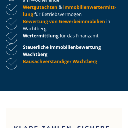
Wertgutachten
&
Im­mo­bi­li­en­wert­ermitt­
lung
für Be­triebs­ver­mö­gen
Bewertung von Ge­wer­be­im­mo­bi­li­en
in
Wachtberg
Wertermittlung
für das Finanzamt
Steuerliche Im­mo­bi­li­en­be­wer­tung
Wachtberg
Bau­sach­ver­stän­di­ger Wachtberg