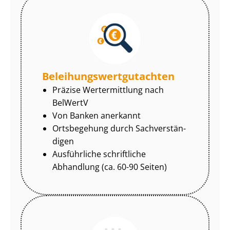
Be­lei­hungs­wert­gut­ach­ten
Präzise Wertermittlung nach
BelWertV
Von Banken anerkannt
Ortsbegehung durch Sach­ver­stän­
di­gen
Ausführliche schriftliche
Abhandlung (ca. 60-90 Seiten)