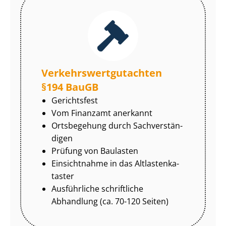
Ver­kehrs­wert­gut­ach­ten
§194 BauGB
Gerichtsfest
Vom Finanzamt anerkannt
Ortsbegehung durch Sach­ver­stän­
di­gen
Prüfung von Baulasten
Einsichtnahme in das Alt­las­ten­ka­
tas­ter
Ausführliche schriftliche
Abhandlung (ca. 70-120 Seiten)