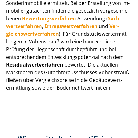
Sonderimmobilie ermittelt. Bei der Erstellung von Im­
mo­bi­li­en­gut­ach­ten finden die gesetzlich vor­ge­schrie­
be­nen
Be­wer­tungs­ver­fah­ren
Anwendung (
Sach­
wert­ver­fah­ren
,
Er­trags­wert­ver­fah­ren
und
Ver­
gleichs­wert­ver­fah­ren
). Für Grund­stücks­wert­ermitt­
lun­gen in Vohenstrauß wird eine baurechtliche
Prüfung der Liegenschaft durchgeführt und bei
entsprechendem Ent­wick­lungs­po­ten­zi­al nach dem
Re­si­du­al­wert­ver­fah­ren
bewertet. Die aktuellen
Marktdaten des Gut­ach­ter­aus­schus­ses Vohenstrauß
fließen über Ver­gleichs­prei­se in die Ge­bäu­de­wert­
ermitt­lung sowie den Bodenrichtwert mit ein.