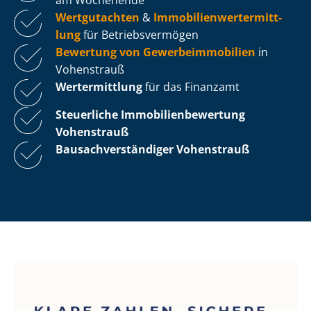
Wertgutachten
&
Im­mo­bi­li­en­wert­ermitt­
lung
für Be­triebs­ver­mö­gen
Bewertung von Ge­wer­be­im­mo­bi­li­en
in
Vohenstrauß
Wertermittlung
für das Finanzamt
Steuerliche Im­mo­bi­li­en­be­wer­tung
Vohenstrauß
Bau­sach­ver­stän­di­ger Vohenstrauß