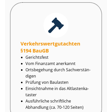
Ver­kehrs­wert­gut­ach­ten
§194 BauGB
Gerichtsfest
Vom Finanzamt anerkannt
Ortsbegehung durch Sach­ver­stän­
di­gen
Prüfung von Baulasten
Einsichtnahme in das Alt­las­ten­ka­
tas­ter
Ausführliche schriftliche
Abhandlung (ca. 70-120 Seiten)