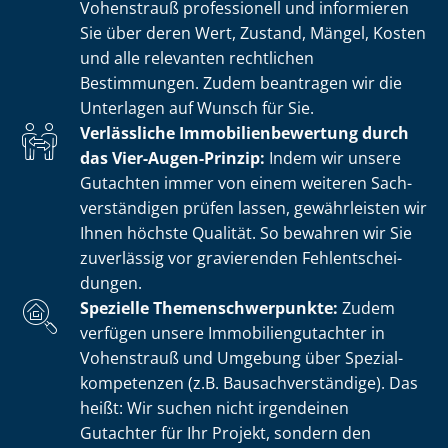
Vohenstrauß professionell und informieren
Sie über deren Wert, Zustand, Mängel, Kosten
und alle relevanten rechtlichen
Bestimmungen. Zudem beantragen wir die
Unterlagen auf Wunsch für Sie.
Verlässliche Im­mo­bi­li­en­be­wer­tung durch
das Vier-Augen-Prinzip:
Indem wir unsere
Gutachten immer von einem weiteren Sach­
ver­stän­di­gen prüfen lassen, gewährleisten wir
Ihnen höchste Qualität. So bewahren wir Sie
zuverlässig vor gravierenden Fehl­ent­schei­
dun­gen.
Spezielle The­men­schwer­punk­te:
Zudem
verfügen unsere Im­mo­bi­li­en­gut­ach­ter in
Vohenstrauß und Umgebung über Spe­zi­al­
kom­pe­ten­zen (z.B. Bau­sach­ver­stän­di­ge). Das
heißt: Wir suchen nicht irgendeinen
Gutachter für Ihr Projekt, sondern den