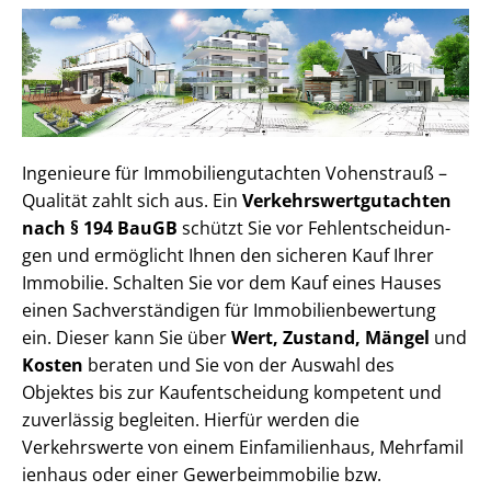
Ingenieure für Im­mo­bi­li­en­gut­ach­ten Vohenstrauß –
Qualität zahlt sich aus. Ein
Ver­kehrs­wert­gut­ach­ten
nach § 194 BauGB
schützt Sie vor Fehl­ent­schei­dun­
gen und ermöglicht Ihnen den sicheren Kauf Ihrer
Immobilie. Schalten Sie vor dem Kauf eines Hauses
einen Sach­ver­stän­di­gen für Im­mo­bi­li­en­be­wer­tung
ein. Dieser kann Sie über
Wert, Zustand, Mängel
und
Kosten
beraten und Sie von der Auswahl des
Objektes bis zur Kauf­ent­schei­dung kompetent und
zuverlässig begleiten. Hierfür werden die
Verkehrswerte von einem Einfamilienhaus, Mehr­fa­mi­l
i­en­haus oder einer Ge­wer­be­im­mo­bi­lie bzw.