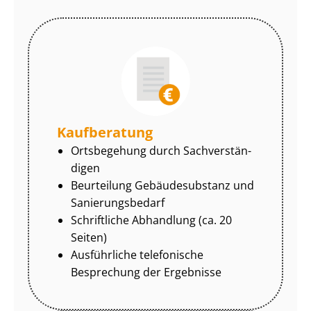
Kaufberatung
Ortsbegehung durch Sach­ver­stän­
di­gen
Beurteilung Gebäudesubstanz und
Sa­nie­rungs­be­darf
Schriftliche Abhandlung (ca. 20
Seiten)
Ausführliche telefonische
Besprechung der Ergebnisse