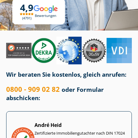
4,9
Bewertungen
4791
Wir beraten Sie kostenlos, gleich anrufen:
0800 - 909 02 82
oder Formular
abschicken:
André Heid
Zertifizierte Im­mo­bi­li­en­gut­ach­ter nach DIN 17024