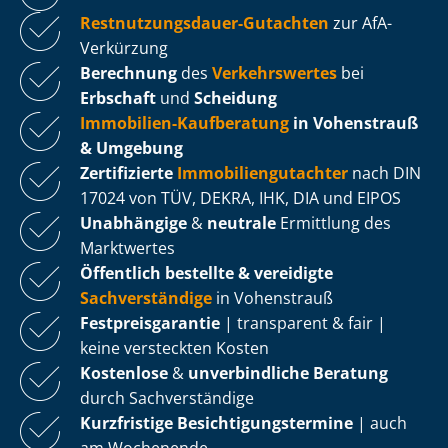
Rest­nut­zungs­dau­er-Gutachten
zur AfA-
Verkürzung
Berechnung
des
Verkehrswertes
bei
Erbschaft
und
Scheidung
Immobilien-Kaufberatung
in Vohenstrauß
& Umgebung
Zertifizierte
Im­mo­bi­li­en­gut­ach­ter
nach DIN
17024 von TÜV, DEKRA, IHK, DIA und EIPOS
Unabhängige
&
neutrale
Ermittlung des
Marktwertes
Öffentlich bestellte & vereidigte
Sachverständige
in Vohenstrauß
Fest­preis­ga­ran­tie
| transparent & fair |
keine versteckten Kosten
Kostenlose
&
unverbindliche Beratung
durch Sachverständige
Kurzfristige Be­sich­ti­gungs­ter­mi­ne
| auch
am Wochenende