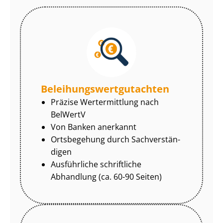
Be­lei­hungs­wert­gut­ach­ten
Präzise Wertermittlung nach
BelWertV
Von Banken anerkannt
Ortsbegehung durch Sach­ver­stän­
di­gen
Ausführliche schriftliche
Abhandlung (ca. 60-90 Seiten)