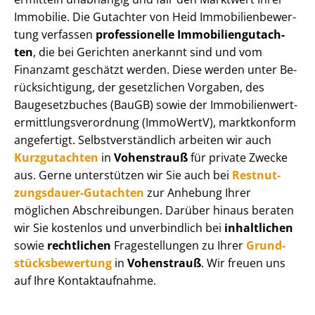
Immobilie. Die Gutachter von Heid Im­mo­bi­li­en­be­wer­
tung verfassen
professionelle Im­mo­bi­li­en­gut­ach­
ten
, die bei Gerichten anerkannt sind und vom
Finanzamt geschätzt werden. Diese werden unter Be­
rück­sich­ti­gung, der gesetzlichen Vorgaben, des
Baugesetzbuches (BauGB) sowie der Im­mo­bi­li­en­wert­
ermitt­lungs­ver­ord­nung (ImmoWertV), marktkonform
angefertigt. Selbst­ver­ständ­lich arbeiten wir auch
Kurzgutachten
in
Vohenstrauß
für private Zwecke
aus. Gerne unterstützen wir Sie auch bei
Rest­nut­
zungs­dau­er-Gutachten
zur Anhebung Ihrer
möglichen Abschreibungen. Darüber hinaus beraten
wir Sie kostenlos und unverbindlich bei
inhaltlichen
sowie
rechtlichen
Fragestellungen zu Ihrer
Grund­
stücks­be­wer­tung
in
Vohenstrauß
. Wir freuen uns
auf Ihre Kontaktaufnahme.