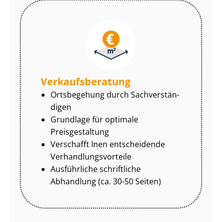
Ver­kaufs­be­ra­tung
Ortsbegehung durch Sach­ver­stän­
di­gen
Grundlage für optimale
Preisgestaltung
Verschafft Inen entscheidende
Ver­hand­lungs­vor­tei­le
Ausführliche schriftliche
Abhandlung (ca. 30-50 Seiten)