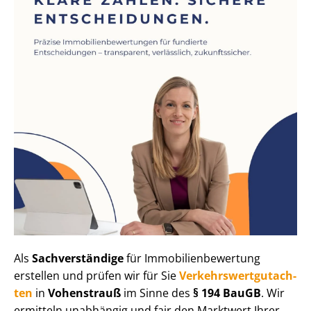
Als
Sachverständige
für Im­mo­bi­li­en­be­wer­tung
erstellen und prüfen wir für Sie
Ver­kehrs­wert­gut­ach­
ten
in
Vohenstrauß
im Sinne des
§ 194 BauGB
. Wir
ermitteln unabhängig und fair den Marktwert Ihrer