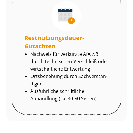
Rest­nut­zungs­dau­er-
Gutachten
Nachweis für verkürzte AfA z.B.
durch technischen Verschleiß oder
wirtschaftliche Entwertung.
Ortsbegehung durch Sach­ver­stän­
di­gen.
Ausführliche schriftliche
Abhandlung (ca. 30-50 Seiten)