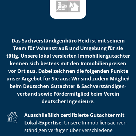
Das Sach­ver­stän­di­gen­bü­ro Heid ist mit seinem
Team für Vohenstrauß und Umgebung für sie
tätig. Unsere lokal versierten Im­mo­bi­li­en­gut­ach­ter
kennen sich bestens mit den Im­mo­bi­li­en­prei­sen
vor Ort aus. Dabei zeichnen die folgenden Punkte
unser Angebot für Sie aus: Wir sind zudem Mitglied
beim Deutschen Gutachter & Sach­ver­stän­di­gen­
ver­band sowie Fördermitglied beim Verein
deutscher Ingenieure.
Ausschließlich zertifizierte Gutachter mit
Lokal-Expertise:
Unsere Im­mo­bi­li­en­sach­ver­
stän­di­gen verfügen über verschiedene