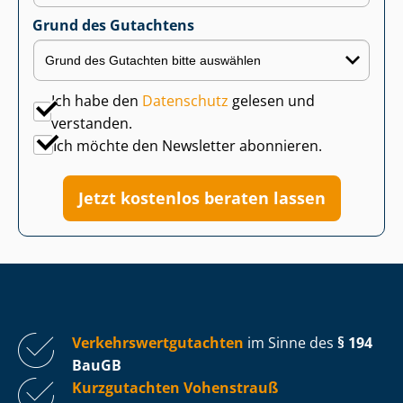
Grund des Gutachtens
Ich habe den
Datenschutz
gelesen und
verstanden.
Ich möchte den Newsletter abonnieren.
Jetzt kostenlos beraten lassen
Ver­kehrs­wert­gut­ach­ten
im Sinne des
§ 194
BauGB
Kurzgutachten Vohenstrauß