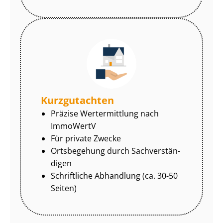
Kurzgutachten
Präzise Wertermittlung nach
ImmoWertV
Für private Zwecke
Ortsbegehung durch Sach­ver­stän­
di­gen
Schriftliche Abhandlung (ca. 30-50
Seiten)