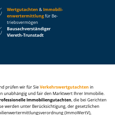
Wertgutachten
&
Im­mo­bi­li­
en­wert­ermitt­lung
für Be­
triebs­ver­mö­gen
Bau­sach­ver­stän­di­ger
Viereth-Trunstadt
 und prüfen wir für Sie
Ver­kehrs­wert­gut­ach­ten
in
eln unabhängig und fair den Marktwert Ihrer Immobilie.
rofessionelle Im­mo­bi­li­en­gut­ach­ten
, die bei Gerichten
werden unter Be­rück­sich­ti­gung, der gesetzlichen
i­en­wert­ermitt­lungs­ver­ord­nung (ImmoWertV),