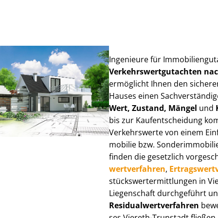
Ingenieure für Im­mo­bi­li­en­gu
Ver­kehrs­wert­gut­ach­ten n
ermöglicht Ihnen den sicheren
Hauses einen Sach­ver­stän­di­ge
Wert, Zustand, Mängel
und
bis zur Kauf­ent­schei­dung k
Verkehrswerte von einem Einfam
mo­bi­lie bzw. Sonderimmobilie e
finden die gesetzlich vor­ge­sc
wert­ver­fah­ren
,
Er­trags­wert­
stücks­wert­ermitt­lun­gen in 
Liegenschaft durchgeführt und
Re­si­du­al­wert­ver­fah­ren
bewer
ses Viereth-Trunstadt fließen ü