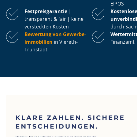
EIPOS
Fest­preis­ga­ran­tie
|
Kostenlos
transparent & fair | keine
unverbindl
versteckten Kosten
durch Sach
Bewertung von Ge­wer­be­
Wertermit
im­mo­bi­li­en
in Viereth-
Finanzamt
Trunstadt