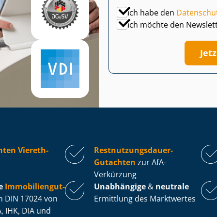
Ich habe den
Datenschu
Ich möchte den Newslet
Jet
ten Viereth-
Rest­nut­zungs­dau­er-
Gutachten
zur AfA-
Verkürzung
e
Im­mo­bi­li­en­gut­
Unabhängige
&
neutrale
 DIN 17024 von
Ermittlung des Marktwertes
, IHK, DIA und