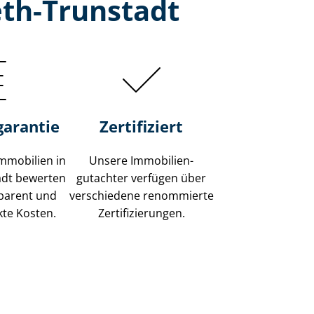
eth-Trunstadt
garantie
Zertifiziert
mmobilien in
Unsere Immobilien­
adt bewerten
gutachter verfügen über
sparent und
verschiedene renommierte
kte Kosten.
Zer­ti­fi­zie­run­gen.