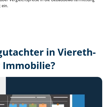
 ein.
gutachter in Viereth-
 Immobilie?