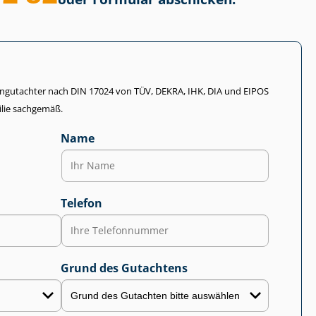
li­en­gut­ach­ter nach DIN 17024 von TÜV, DEKRA, IHK, DIA und EIPOS
lie sachgemäß.
Name
Telefon
Grund des Gutachtens