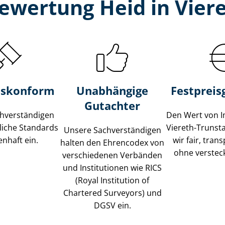
ewertung Heid in Vier
s­konform
Unabhängige
Festpreis​
Gutachter
­ver­stän­di­gen
Den Wert von I
liche Standards
Viereth-Trunst
Unsere Sach­ver­stän­di­gen
nhaft ein.
wir fair, tran
halten den Ehrencodex von
ohne verstec
verschiedenen Verbänden
und Institutionen wie RICS
(Royal Institution of
Chartered Surveyors) und
DGSV ein.