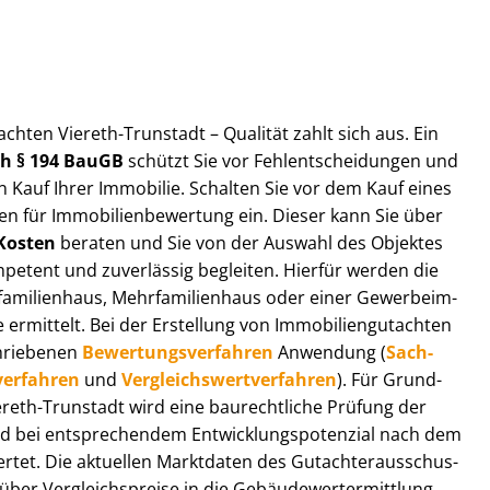
t­ach­ten Viereth-Trunstadt – Qualität zahlt sich aus. Ein
ach § 194 BauGB
schützt Sie vor Fehl­ent­schei­dun­gen und
 Kauf Ihrer Immobilie. Schalten Sie vor dem Kauf eines
n für Im­mo­bi­li­en­be­wer­tung ein. Dieser kann Sie über
Kosten
beraten und Sie von der Auswahl des Objektes
ompetent und zuverlässig begleiten. Hierfür werden die
ilienhaus, Mehr­fa­mi­li­en­haus oder einer Ge­wer­be­im­
rmittelt. Bei der Erstellung von Im­mo­bi­li­en­gut­ach­ten
hrie­be­nen
Be­wer­tungs­ver­fah­ren
Anwendung (
Sach­
ver­fah­ren
und
Ver­gleichs­wert­ver­fah­ren
). Für Grund­
Viereth-Trunstadt wird eine baurechtliche Prüfung der
 bei entsprechendem Ent­wick­lungs­po­ten­zi­al nach dem
tet. Die aktuellen Marktdaten des Gut­ach­ter­aus­schus­
ber Ver­gleichs­prei­se in die Ge­bäu­de­wert­ermitt­lung