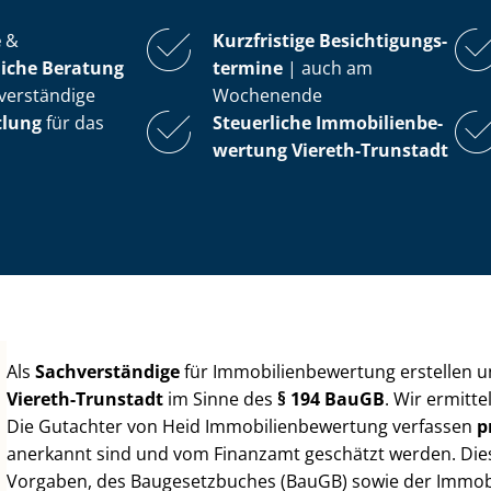
e
&
Kurzfristige Be­sich­ti­gungs­
iche Beratung
ter­mi­ne
| auch am
verständige
Wochenende
tlung
für das
Steuerliche Im­mo­bi­li­en­be­
wer­tung
Viereth-Trunstadt
Als
Sachverständige
für Im­mo­bi­li­en­be­wer­tung erstellen
Viereth-Trunstadt
im Sinne des
§ 194 BauGB
. Wir ermitt
Die Gutachter von Heid Im­mo­bi­li­en­be­wer­tung verfassen
p
anerkannt sind und vom Finanzamt geschätzt werden. Diese 
Vorgaben, des Baugesetzbuches (BauGB) sowie der Im­mo­bi­l