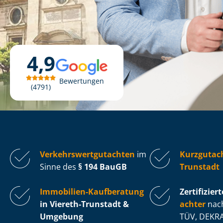
4,9
Bewertungen
4791
Ver­kehrs­wert­gut­ach­ten
im
Kurzgutach
Sinne des
§ 194 BauGB
Trunstadt
Immobilien-Kaufberatung
Zertifiziert
in Viereth-Trunstadt &
ach­ter
nach
Umgebung
TÜV, DEKRA