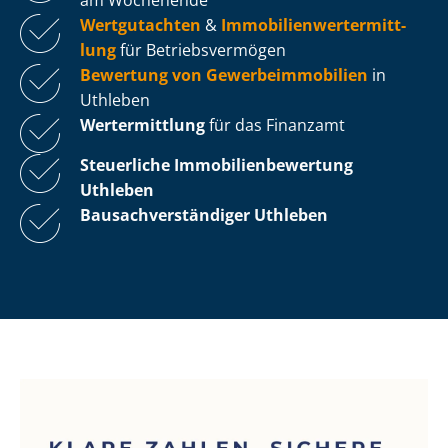
Wertgutachten
&
Im­mo­bi­li­en­wert­ermitt­
lung
für Be­triebs­ver­mö­gen
Bewertung von Ge­wer­be­im­mo­bi­li­en
in
Uthleben
Wertermittlung
für das Finanzamt
Steuerliche Im­mo­bi­li­en­be­wer­tung
Uthleben
Bau­sach­ver­stän­di­ger Uthleben