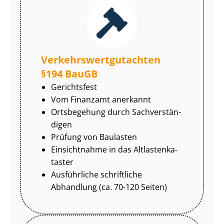
Ver­kehrs­wert­gut­ach­ten
§194 BauGB
Gerichtsfest
Vom Finanzamt anerkannt
Ortsbegehung durch Sach­ver­stän­
di­gen
Prüfung von Baulasten
Einsichtnahme in das Alt­las­ten­ka­
tas­ter
Ausführliche schriftliche
Abhandlung (ca. 70-120 Seiten)