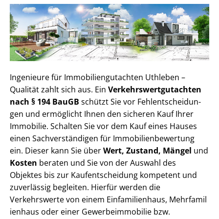
Ingenieure für Im­mo­bi­li­en­gut­ach­ten Uthleben –
Qualität zahlt sich aus. Ein
Ver­kehrs­wert­gut­ach­ten
nach § 194 BauGB
schützt Sie vor Fehl­ent­schei­dun­
gen und ermöglicht Ihnen den sicheren Kauf Ihrer
Immobilie. Schalten Sie vor dem Kauf eines Hauses
einen Sach­ver­stän­di­gen für Im­mo­bi­li­en­be­wer­tung
ein. Dieser kann Sie über
Wert, Zustand, Mängel
und
Kosten
beraten und Sie von der Auswahl des
Objektes bis zur Kauf­ent­schei­dung kompetent und
zuverlässig begleiten. Hierfür werden die
Verkehrswerte von einem Einfamilienhaus, Mehr­fa­mi­l
i­en­haus oder einer Ge­wer­be­im­mo­bi­lie bzw.