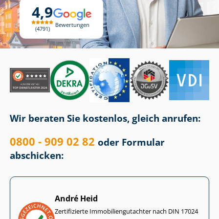
4,9
Bewertungen
4791
Wir beraten Sie kostenlos, gleich anrufen:
0800 - 909 02 82
oder Formular
abschicken:
André Heid
Zertifizierte Im­mo­bi­li­en­gut­ach­ter nach DIN 17024