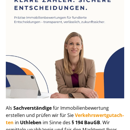
Als
Sachverständige
für Im­mo­bi­li­en­be­wer­tung
erstellen und prüfen wir für Sie
Ver­kehrs­wert­gut­ach­
ten
in
Uthleben
im Sinne des
§ 194 BauGB
. Wir
ermitteln unabhängig und fair den Marktwert Ihrer