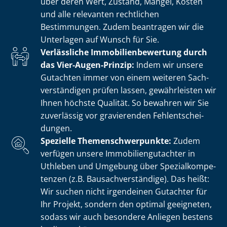
über deren Wert, Zustand, Mängel, Kosten
und alle relevanten rechtlichen
Bestimmungen. Zudem beantragen wir die
Unterlagen auf Wunsch für Sie.
Verlässliche Im­mo­bi­li­en­be­wer­tung durch
das Vier-Augen-Prinzip:
Indem wir unsere
Gutachten immer von einem weiteren Sach­
ver­stän­di­gen prüfen lassen, gewährleisten wir
Ihnen höchste Qualität. So bewahren wir Sie
zuverlässig vor gravierenden Fehl­ent­schei­
dun­gen.
Spezielle The­men­schwer­punk­te:
Zudem
verfügen unsere Im­mo­bi­li­en­gut­ach­ter in
Uthleben und Umgebung über Spe­zi­al­kom­pe­
ten­zen (z.B. Bau­sach­ver­stän­di­ge). Das heißt:
Wir suchen nicht irgendeinen Gutachter für
Ihr Projekt, sondern den optimal geeigneten,
sodass wir auch besondere Anliegen bestens