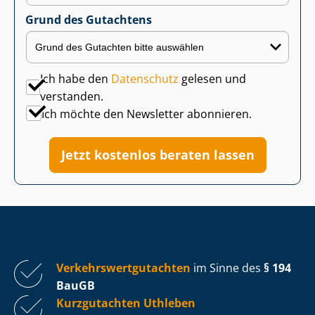
Grund des Gutachtens
Ich habe den
Datenschutz
gelesen und
verstanden.
Ich möchte den Newsletter abonnieren.
Jetzt kostenlos beraten lassen
Ver­kehrs­wert­gut­ach­ten
im Sinne des
§ 194
BauGB
Kurzgutachten Uthleben