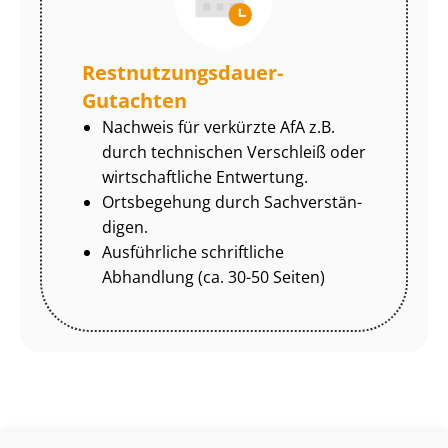
Rest­nut­zungs­dau­er-
Gutachten
Nachweis für verkürzte AfA z.B.
durch technischen Verschleiß oder
wirtschaftliche Entwertung.
Ortsbegehung durch Sach­ver­stän­
di­gen.
Ausführliche schriftliche
Abhandlung (ca. 30-50 Seiten)