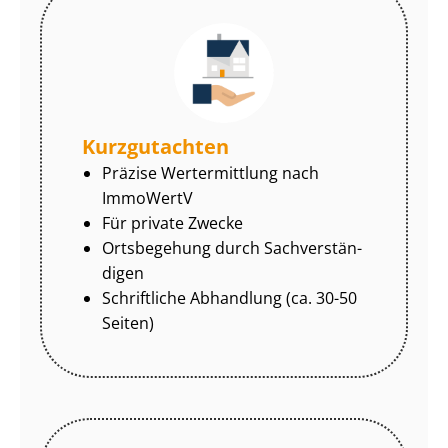
Kurzgutachten
Präzise Wertermittlung nach
ImmoWertV
Für private Zwecke
Ortsbegehung durch Sach­ver­stän­
di­gen
Schriftliche Abhandlung (ca. 30-50
Seiten)