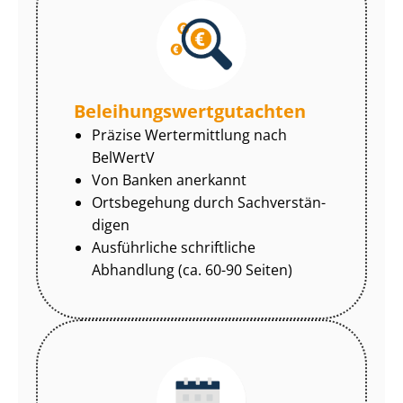
Be­lei­hungs­wert­gut­ach­ten
Präzise Wertermittlung nach
BelWertV
Von Banken anerkannt
Ortsbegehung durch Sach­ver­stän­
di­gen
Ausführliche schriftliche
Abhandlung (ca. 60-90 Seiten)