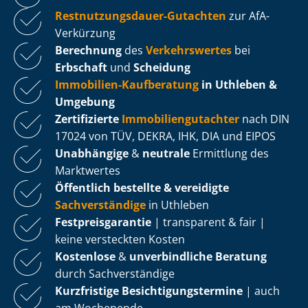
Rest­nut­zungs­dau­er-Gutachten
zur AfA-
Verkürzung
Berechnung
des
Verkehrswertes
bei
Erbschaft
und
Scheidung
Immobilien-Kaufberatung
in Uthleben &
Umgebung
Zertifizierte
Im­mo­bi­li­en­gut­ach­ter
nach DIN
17024 von TÜV, DEKRA, IHK, DIA und EIPOS
Unabhängige
&
neutrale
Ermittlung des
Marktwertes
Öffentlich bestellte & vereidigte
Sachverständige
in Uthleben
Fest­preis­ga­ran­tie
| transparent & fair |
keine versteckten Kosten
Kostenlose
&
unverbindliche Beratung
durch Sachverständige
Kurzfristige Be­sich­ti­gungs­ter­mi­ne
| auch
am Wochenende