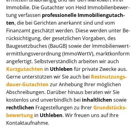
Immobilie. Die Gutachter von Heid Im­mo­bi­li­en­be­wer­
tung verfassen
professionelle Im­mo­bi­li­en­gut­ach­
ten
, die bei Gerichten anerkannt sind und vom
Finanzamt geschätzt werden. Diese werden unter Be­
rück­sich­ti­gung, der gesetzlichen Vorgaben, des
Baugesetzbuches (BauGB) sowie der Im­mo­bi­li­en­wert­
ermitt­lungs­ver­ord­nung (ImmoWertV), marktkonform
angefertigt. Selbst­ver­ständ­lich arbeiten wir auch
Kurzgutachten
in
Uthleben
für private Zwecke aus.
Gerne unterstützen wir Sie auch bei
Rest­nut­zungs­
dau­er-Gutachten
zur Anhebung Ihrer möglichen
Abschreibungen. Darüber hinaus beraten wir Sie
kostenlos und unverbindlich bei
inhaltlichen
sowie
rechtlichen
Fragestellungen zu Ihrer
Grund­stücks­
be­wer­tung
in
Uthleben
. Wir freuen uns auf Ihre
Kontaktaufnahme.