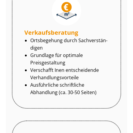
Ver­kaufs­be­ra­tung
Ortsbegehung durch Sach­ver­stän­
di­gen
Grundlage für optimale
Preisgestaltung
Verschafft Inen entscheidende
Ver­hand­lungs­vor­tei­le
Ausführliche schriftliche
Abhandlung (ca. 30-50 Seiten)