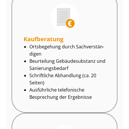
Kaufberatung
Ortsbegehung durch Sach­ver­stän­
di­gen
Beurteilung Gebäudesubstanz und
Sa­nie­rungs­be­darf
Schriftliche Abhandlung (ca. 20
Seiten)
Ausführliche telefonische
Besprechung der Ergebnisse