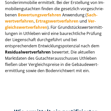
Sonderimmobilie ermittelt. Bei der Erstellung von Im­
mo­bi­li­en­gut­ach­ten finden die gesetzlich vor­ge­schrie­
be­nen
Be­wer­tungs­ver­fah­ren
Anwendung (
Sach­
wert­ver­fah­ren
,
Er­trags­wert­ver­fah­ren
und
Ver­
gleichs­wert­ver­fah­ren
). Für Grund­stücks­wert­ermitt­
lun­gen in Uthleben wird eine baurechtliche Prüfung
der Liegenschaft durchgeführt und bei
entsprechendem Ent­wick­lungs­po­ten­zi­al nach dem
Re­si­du­al­wert­ver­fah­ren
bewertet. Die aktuellen
Marktdaten des Gut­ach­ter­aus­schus­ses Uthleben
fließen über Ver­gleichs­prei­se in die Ge­bäu­de­wert­
ermitt­lung sowie den Bodenrichtwert mit ein.