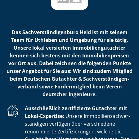
Das Sach­ver­stän­di­gen­bü­ro Heid ist mit seinem
Team für Uthleben und Umgebung für sie tätig.
Unsere lokal versierten Im­mo­bi­li­en­gut­ach­ter
kennen sich bestens mit den Im­mo­bi­li­en­prei­sen
vor Ort aus. Dabei zeichnen die folgenden Punkte
unser Angebot für Sie aus: Wir sind zudem Mitglied
beim Deutschen Gutachter & Sach­ver­stän­di­gen­
ver­band sowie Fördermitglied beim Verein
deutscher Ingenieure.
Ausschließlich zertifizierte Gutachter mit
Lokal-Expertise:
Unsere Im­mo­bi­li­en­sach­ver­
stän­di­gen verfügen über verschiedene
renommierte Zer­ti­fi­zie­run­gen, welche die