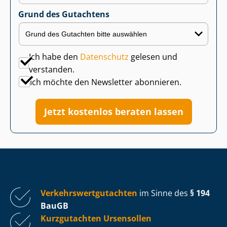
Grund des Gutachtens
Ich habe den
Datenschutz
gelesen und
verstanden.
Ich möchte den Newsletter abonnieren.
Jetzt kostenlos beraten lassen
Ver­kehrs­wert­gut­ach­ten
im Sinne des
§ 194
BauGB
Kurzgutachten Ursensollen