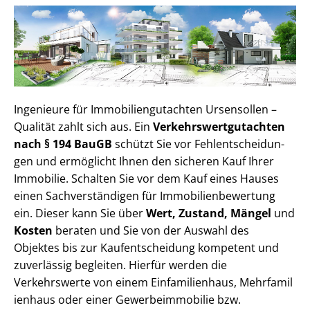
Ingenieure für Im­mo­bi­li­en­gut­ach­ten Ursensollen –
Qualität zahlt sich aus. Ein
Ver­kehrs­wert­gut­ach­ten
nach § 194 BauGB
schützt Sie vor Fehl­ent­schei­dun­
gen und ermöglicht Ihnen den sicheren Kauf Ihrer
Immobilie. Schalten Sie vor dem Kauf eines Hauses
einen Sach­ver­stän­di­gen für Im­mo­bi­li­en­be­wer­tung
ein. Dieser kann Sie über
Wert, Zustand, Mängel
und
Kosten
beraten und Sie von der Auswahl des
Objektes bis zur Kauf­ent­schei­dung kompetent und
zuverlässig begleiten. Hierfür werden die
Verkehrswerte von einem Einfamilienhaus, Mehr­fa­mi­l
i­en­haus oder einer Ge­wer­be­im­mo­bi­lie bzw.