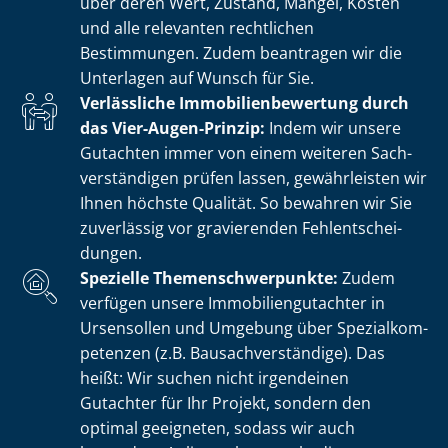
über deren Wert, Zustand, Mängel, Kosten
und alle relevanten rechtlichen
Bestimmungen. Zudem beantragen wir die
Unterlagen auf Wunsch für Sie.
Verlässliche Im­mo­bi­li­en­be­wer­tung durch
das Vier-Augen-Prinzip:
Indem wir unsere
Gutachten immer von einem weiteren Sach­
ver­stän­di­gen prüfen lassen, gewährleisten wir
Ihnen höchste Qualität. So bewahren wir Sie
zuverlässig vor gravierenden Fehl­ent­schei­
dun­gen.
Spezielle The­men­schwer­punk­te:
Zudem
verfügen unsere Im­mo­bi­li­en­gut­ach­ter in
Ursensollen und Umgebung über Spe­zi­al­kom­
pe­ten­zen (z.B. Bau­sach­ver­stän­di­ge). Das
heißt: Wir suchen nicht irgendeinen
Gutachter für Ihr Projekt, sondern den
optimal geeigneten, sodass wir auch