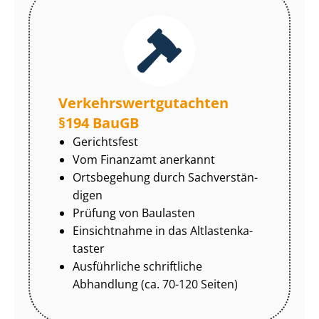
Ver­kehrs­wert­gut­ach­ten
§194 BauGB
Gerichtsfest
Vom Finanzamt anerkannt
Ortsbegehung durch Sach­ver­stän­
di­gen
Prüfung von Baulasten
Einsichtnahme in das Alt­las­ten­ka­
tas­ter
Ausführliche schriftliche
Abhandlung (ca. 70-120 Seiten)