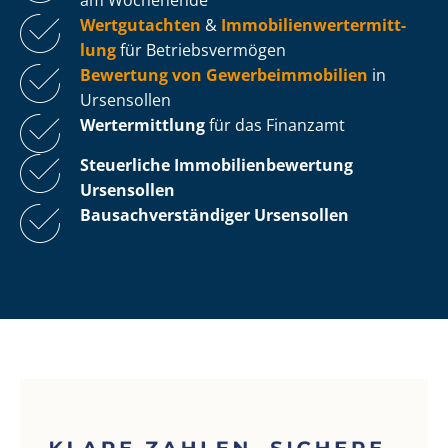
Wertgutachten
&
Im­mo­bi­li­en­wert­ermitt­
lung
für Be­triebs­ver­mö­gen
Bewertung von Ge­wer­be­im­mo­bi­li­en
in
Ursensollen
Wertermittlung
für das Finanzamt
Steuerliche Im­mo­bi­li­en­be­wer­tung
Ursensollen
Bau­sach­ver­stän­di­ger Ursensollen