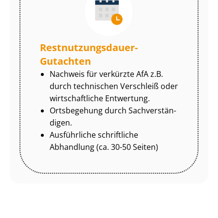
Rest­nut­zungs­dau­er-
Gutachten
Nachweis für verkürzte AfA z.B.
durch technischen Verschleiß oder
wirtschaftliche Entwertung.
Ortsbegehung durch Sach­ver­stän­
di­gen.
Ausführliche schriftliche
Abhandlung (ca. 30-50 Seiten)