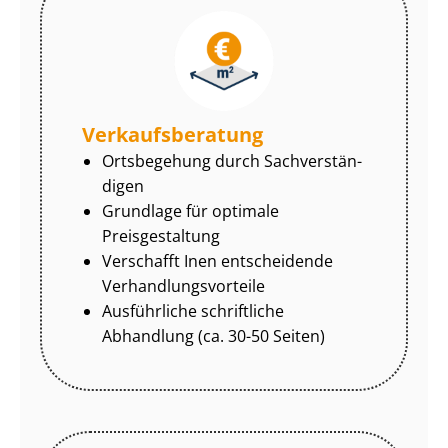
Ver­kaufs­be­ra­tung
Ortsbegehung durch Sach­ver­stän­
di­gen
Grundlage für optimale
Preisgestaltung
Verschafft Inen entscheidende
Ver­hand­lungs­vor­tei­le
Ausführliche schriftliche
Abhandlung (ca. 30-50 Seiten)