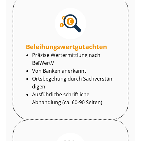
Be­lei­hungs­wert­gut­ach­ten
Präzise Wertermittlung nach
BelWertV
Von Banken anerkannt
Ortsbegehung durch Sach­ver­stän­
di­gen
Ausführliche schriftliche
Abhandlung (ca. 60-90 Seiten)