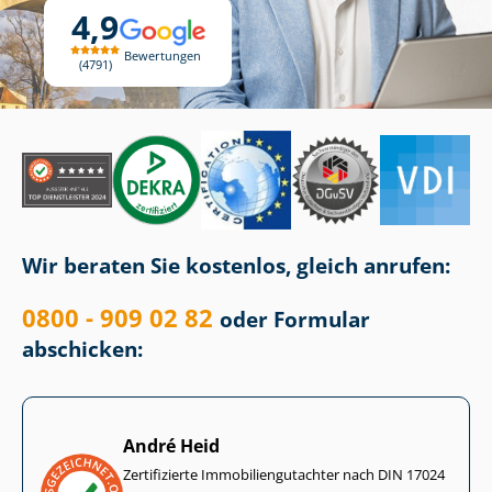
4,9
Bewertungen
4791
Wir beraten Sie kostenlos, gleich anrufen:
0800 - 909 02 82
oder Formular
abschicken:
André Heid
Zertifizierte Im­mo­bi­li­en­gut­ach­ter nach DIN 17024