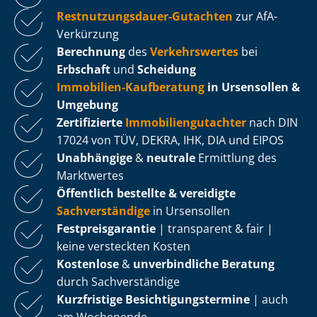
Rest­nut­zungs­dau­er-Gutachten
zur AfA-
Verkürzung
Berechnung
des
Verkehrswertes
bei
Erbschaft
und
Scheidung
Immobilien-Kaufberatung
in Ursensollen &
Umgebung
Zertifizierte
Im­mo­bi­li­en­gut­ach­ter
nach DIN
17024 von TÜV, DEKRA, IHK, DIA und EIPOS
Unabhängige
&
neutrale
Ermittlung des
Marktwertes
Öffentlich bestellte & vereidigte
Sachverständige
in Ursensollen
Fest­preis­ga­ran­tie
| transparent & fair |
keine versteckten Kosten
Kostenlose
&
unverbindliche Beratung
durch Sachverständige
Kurzfristige Be­sich­ti­gungs­ter­mi­ne
| auch
am Wochenende