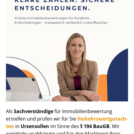
Als
Sachverständige
für Im­mo­bi­li­en­be­wer­tung
erstellen und prüfen wir für Sie
Ver­kehrs­wert­gut­ach­
ten
in
Ursensollen
im Sinne des
§ 194 BauGB
. Wir
ermitteln unabhängig und fair den Marktwert Ihrer