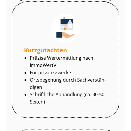
Kurzgutachten
Präzise Wertermittlung nach
ImmoWertV
Für private Zwecke
Ortsbegehung durch Sach­ver­stän­
di­gen
Schriftliche Abhandlung (ca. 30-50
Seiten)