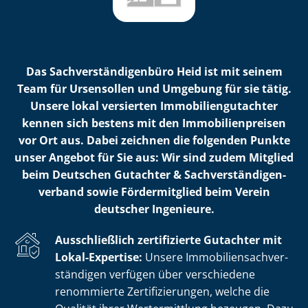
Das Sach­ver­stän­di­gen­bü­ro Heid ist mit seinem
Team für Ursensollen und Umgebung für sie tätig.
Unsere lokal versierten Im­mo­bi­li­en­gut­ach­ter
kennen sich bestens mit den Im­mo­bi­li­en­prei­sen
vor Ort aus. Dabei zeichnen die folgenden Punkte
unser Angebot für Sie aus: Wir sind zudem Mitglied
beim Deutschen Gutachter & Sach­ver­stän­di­gen­
ver­band sowie Fördermitglied beim Verein
deutscher Ingenieure.
Ausschließlich zertifizierte Gutachter mit
Lokal-Expertise:
Unsere Im­mo­bi­li­en­sach­ver­
stän­di­gen verfügen über verschiedene
renommierte Zer­ti­fi­zie­run­gen, welche die