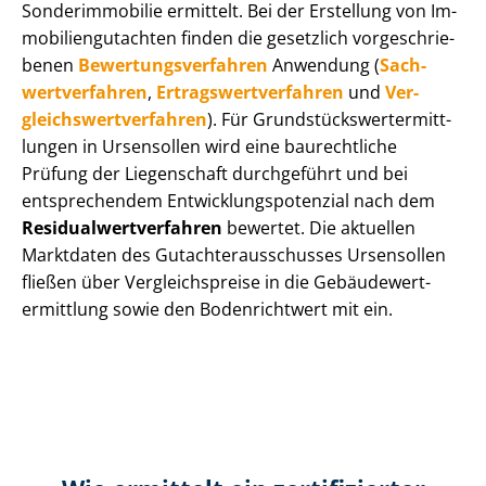
Sonderimmobilie ermittelt. Bei der Erstellung von Im­
mo­bi­li­en­gut­ach­ten finden die gesetzlich vor­ge­schrie­
be­nen
Be­wer­tungs­ver­fah­ren
Anwendung (
Sach­
wert­ver­fah­ren
,
Er­trags­wert­ver­fah­ren
und
Ver­
gleichs­wert­ver­fah­ren
). Für Grund­stücks­wert­ermitt­
lun­gen in Ursensollen wird eine baurechtliche
Prüfung der Liegenschaft durchgeführt und bei
entsprechendem Ent­wick­lungs­po­ten­zi­al nach dem
Re­si­du­al­wert­ver­fah­ren
bewertet. Die aktuellen
Marktdaten des Gut­ach­ter­aus­schus­ses Ursensollen
fließen über Ver­gleichs­prei­se in die Ge­bäu­de­wert­
ermitt­lung sowie den Bodenrichtwert mit ein.