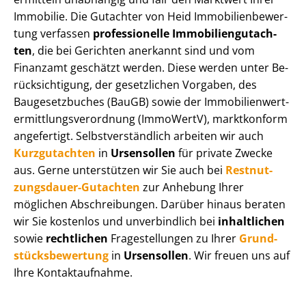
Immobilie. Die Gutachter von Heid Im­mo­bi­li­en­be­wer­
tung verfassen
professionelle Im­mo­bi­li­en­gut­ach­
ten
, die bei Gerichten anerkannt sind und vom
Finanzamt geschätzt werden. Diese werden unter Be­
rück­sich­ti­gung, der gesetzlichen Vorgaben, des
Baugesetzbuches (BauGB) sowie der Im­mo­bi­li­en­wert­
ermitt­lungs­ver­ord­nung (ImmoWertV), marktkonform
angefertigt. Selbst­ver­ständ­lich arbeiten wir auch
Kurzgutachten
in
Ursensollen
für private Zwecke
aus. Gerne unterstützen wir Sie auch bei
Rest­nut­
zungs­dau­er-Gutachten
zur Anhebung Ihrer
möglichen Abschreibungen. Darüber hinaus beraten
wir Sie kostenlos und unverbindlich bei
inhaltlichen
sowie
rechtlichen
Fragestellungen zu Ihrer
Grund­
stücks­be­wer­tung
in
Ursensollen
. Wir freuen uns auf
Ihre Kontaktaufnahme.