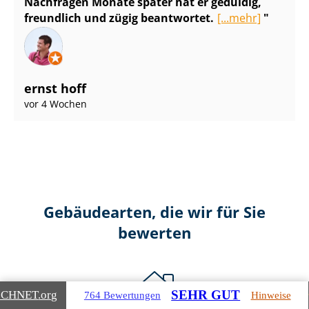
Nachfragen Monate später hat er geduldig,
freundlich und zügig beantwortet.
[...mehr]
ernst hoff
vor 4 Wochen
Gebäudearten, die wir für Sie
bewerten
SEHR GUT
ICHNET
.org
764 Bewertungen
Hinweise