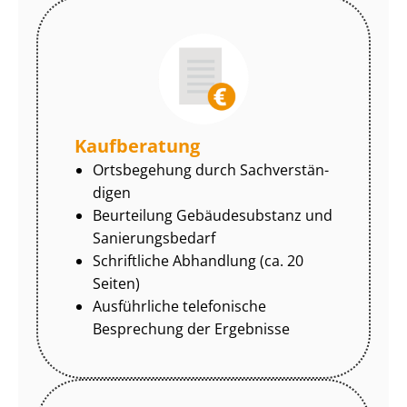
Kaufberatung
Ortsbegehung durch Sach­ver­stän­
di­gen
Beurteilung Gebäudesubstanz und
Sa­nie­rungs­be­darf
Schriftliche Abhandlung (ca. 20
Seiten)
Ausführliche telefonische
Besprechung der Ergebnisse