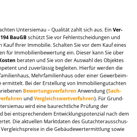
ut­ach­ten Untersiemau – Qualität zahlt sich aus. Ein
Ver­
§ 194 BauGB
schützt Sie vor Fehl­ent­schei­dun­gen und
 Kauf Ihrer Immobilie. Schalten Sie vor dem Kauf eines
n für Im­mo­bi­li­en­be­wer­tung ein. Dieser kann Sie über
Kosten
beraten und Sie von der Auswahl des Objektes
ompetent und zuverlässig begleiten. Hierfür werden die
ilienhaus, Mehr­fa­mi­li­en­haus oder einer Ge­wer­be­im­
rmittelt. Bei der Erstellung von Im­mo­bi­li­en­gut­ach­ten
hrie­be­nen
Be­wer­tungs­ver­fah­ren
Anwendung (
Sach­
ver­fah­ren
und
Ver­gleichs­wert­ver­fah­ren
). Für Grund­
 Untersiemau wird eine baurechtliche Prüfung der
 bei entsprechendem Ent­wick­lungs­po­ten­zi­al nach dem
tet. Die aktuellen Marktdaten des Gut­ach­ter­aus­schus­
r­gleichs­prei­se in die Ge­bäu­de­wert­ermitt­lung sowie