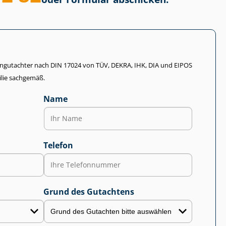
li­en­gut­ach­ter nach DIN 17024 von TÜV, DEKRA, IHK, DIA und EIPOS
lie sachgemäß.
Name
Telefon
Grund des Gutachtens