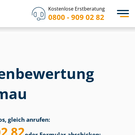
Kostenlose Erstberatung
0800 - 909 02 82
en­bewertung
emau
s, gleich anrufen:
02 82
oder Formular abschicken: