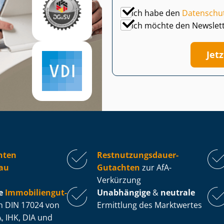
Ich habe den
Datenschu
Ich möchte den Newslet
Jet
hten
Rest­nut­zungs­dau­er-
au
Gutachten
zur AfA-
Verkürzung
e
Im­mo­bi­li­en­gut­
Unabhängige
&
neutrale
 DIN 17024 von
Ermittlung des Marktwertes
, IHK, DIA und