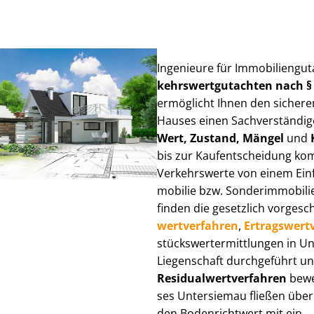
Ingenieure für Im­mo­bi­li­en­g
kehrs­wert­gut­ach­ten nach 
ermöglicht Ihnen den sicheren
Hauses einen Sach­ver­stän­di­ge
Wert, Zustand, Mängel
und
bis zur Kauf­ent­schei­dung k
Verkehrswerte von einem Einfam
mo­bi­lie bzw. Sonderimmobilie e
finden die gesetzlich vor­ge­sc
wert­ver­fah­ren
,
Er­trags­wert­
stücks­wert­ermitt­lun­gen in
Liegenschaft durchgeführt und
Re­si­du­al­wert­ver­fah­ren
bewer
ses Untersiemau fließen über Ve
den Bodenrichtwert mit ein.