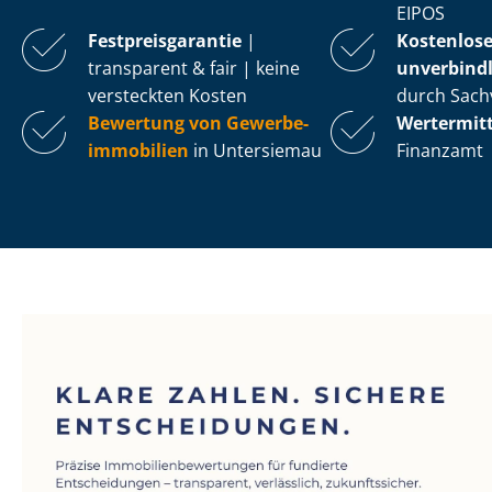
EIPOS
Fest­preis­ga­ran­tie
|
Kostenlos
transparent & fair | keine
unverbindl
versteckten Kosten
durch Sach
Bewertung von Ge­wer­be­
Wertermit
im­mo­bi­li­en
in Untersiemau
Finanzamt