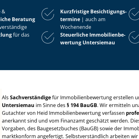
e
&
Kurzfristige Be­sich­ti­gungs­
iche Beratung
ter­mi­ne
| auch am
verständige
Wochenende
tlung
für das
Steuerliche Im­mo­bi­li­en­be­
wer­tung
Untersiemau
Als
Sachverständige
für Im­mo­bi­li­en­be­wer­tung erstellen
Untersiemau
im Sinne des
§ 194 BauGB
. Wir ermitteln u
Gutachter von Heid Im­mo­bi­li­en­be­wer­tung verfassen
profe
anerkannt sind und vom Finanzamt geschätzt werden. Diese 
Vorgaben, des Baugesetzbuches (BauGB) sowie der Im­mo­bi­l
marktkonform angefertigt. Selbst­ver­ständ­lich arbeiten wi