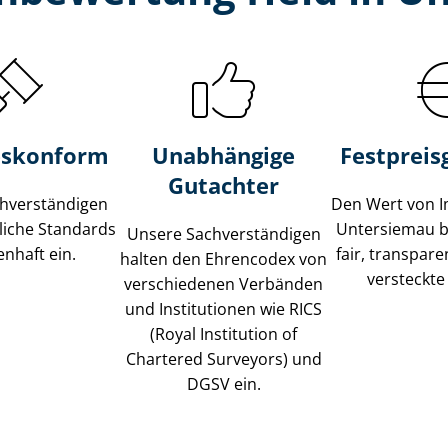
s­konform
Unabhängige
Festpreis​
Gutachter
­ver­stän­di­gen
Den Wert von I
liche Standards
Untersiemau b
Unsere Sach­ver­stän­di­gen
nhaft ein.
fair, transpar
halten den Ehrencodex von
versteckte
verschiedenen Verbänden
und Institutionen wie RICS
(Royal Institution of
Chartered Surveyors) und
DGSV ein.