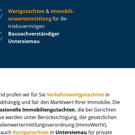
Wertgutachten
&
Im­mo­bi­li­
en­wert­ermitt­lung
für Be­
triebs­ver­mö­gen
Bau­sach­ver­stän­di­ger
Untersiemau
 und prüfen wir für Sie
Ver­kehrs­wert­gut­ach­ten
in
nabhängig und fair den Marktwert Ihrer Immobilie. Die
ssionelle Im­mo­bi­li­en­gut­ach­ten
, die bei Gerichten
werden unter Be­rück­sich­ti­gung, der gesetzlichen
i­en­wert­ermitt­lungs­ver­ord­nung (ImmoWertV),
r auch
Kurzgutachten
in
Untersiemau
für private