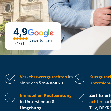
4,9
Bewertungen
4791
Ver­kehrs­wert­gut­ach­ten
im
Kurzgutac
Sinne des
§ 194 BauGB
Untersiem
Immobilien-Kaufberatung
Zertifiziert
in Untersiemau &
ach­ter
nach
Umgebung
TÜV, DEKRA