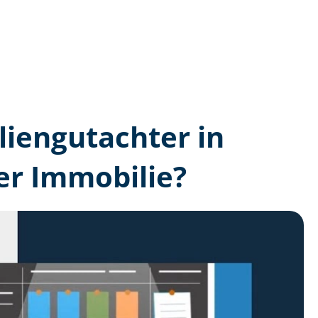
lien­gutachter in
er Immobilie?