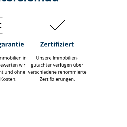
garantie
Zertifiziert
mmobilien in
Unsere Immobilien­
ewerten wir
gutachter verfügen über
ent und ohne
verschiedene renommierte
 Kosten.
Zer­ti­fi­zie­run­gen.