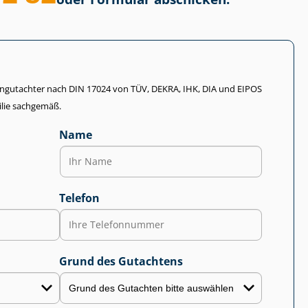
li­en­gut­ach­ter nach DIN 17024 von TÜV, DEKRA, IHK, DIA und EIPOS
lie sachgemäß.
Name
Telefon
Grund des Gutachtens