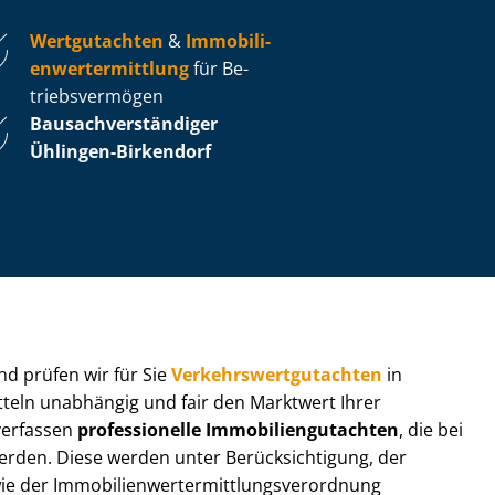
Wertgutachten
&
Im­mo­bi­li­
en­wert­ermitt­lung
für Be­
triebs­ver­mö­gen
Bau­sach­ver­stän­di­ger
Ühlingen-Birkendorf
 und prüfen wir für Sie
Ver­kehrs­wert­gut­ach­ten
in
itteln unabhängig und fair den Marktwert Ihrer
 verfassen
professionelle Im­mo­bi­li­en­gut­ach­ten
, die bei
en. Diese werden unter Be­rück­sich­ti­gung, der
r Im­mo­bi­li­en­wert­ermitt­lungs­ver­ord­nung