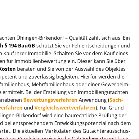
t­ach­ten Ühlingen-Birkendorf – Qualität zahlt sich aus. Ein
ach § 194 BauGB
schützt Sie vor Fehl­ent­schei­dun­gen und
 Kauf Ihrer Immobilie. Schalten Sie vor dem Kauf eines
n für Im­mo­bi­li­en­be­wer­tung ein. Dieser kann Sie über
Kosten
beraten und Sie von der Auswahl des Objektes
ompetent und zuverlässig begleiten. Hierfür werden die
ilienhaus, Mehr­fa­mi­li­en­haus oder einer Ge­wer­be­im­
rmittelt. Bei der Erstellung von Im­mo­bi­li­en­gut­ach­ten
hrie­be­nen
Be­wer­tungs­ver­fah­ren
Anwendung (
Sach­
ver­fah­ren
und
Ver­gleichs­wert­ver­fah­ren
). Für Grund­
Ühlingen-Birkendorf wird eine baurechtliche Prüfung der
 bei entsprechendem Ent­wick­lungs­po­ten­zi­al nach dem
tet. Die aktuellen Marktdaten des Gut­ach­ter­aus­schus­
 über Ver­gleichs­prei­se in die Ge­bäu­de­wert­ermitt­lung