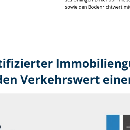
sowie den Bodenrichtwert mit
tifizierter Immobilien­
den Verkehrswert eine