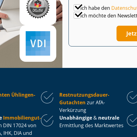
Ich habe den
Datenschu
Ich möchte den Newslet
Jet
hten Ühlingen-
Rest­nut­zungs­dau­er-
Gutachten
zur AfA-
Verkürzung
e
Im­mo­bi­li­en­gut­
Unabhängige
&
neutrale
 DIN 17024 von
Ermittlung des Marktwertes
, IHK, DIA und