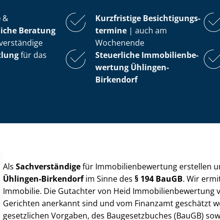
e
&
Kurzfristige Be­sich­ti­gungs­
iche Beratung
ter­mi­ne
| auch am
verständige
Wochenende
tlung
für das
Steuerliche Im­mo­bi­li­en­be­
wer­tung
Ühlingen-
Birkendorf
Als
Sachverständige
für Im­mo­bi­li­en­be­wer­tung erstellen
Ühlingen-Birkendorf
im Sinne des
§ 194 BauGB
. Wir erm
Immobilie. Die Gutachter von Heid Im­mo­bi­li­en­be­wer­tung
Gerichten anerkannt sind und vom Finanzamt geschätzt werd
gesetzlichen Vorgaben, des Baugesetzbuches (BauGB) sowie de