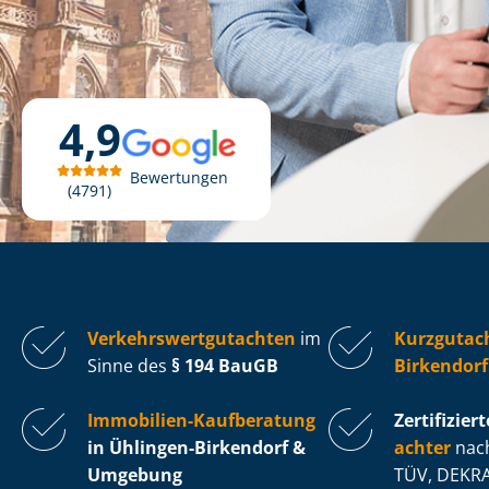
4,9
Bewertungen
4791
Ver­kehrs­wert­gut­ach­ten
im
Kurzgutac
Sinne des
§ 194 BauGB
Birkendorf
Immobilien-Kaufberatung
Zertifiziert
in Ühlingen-Birkendorf &
ach­ter
nach
Umgebung
TÜV, DEKRA