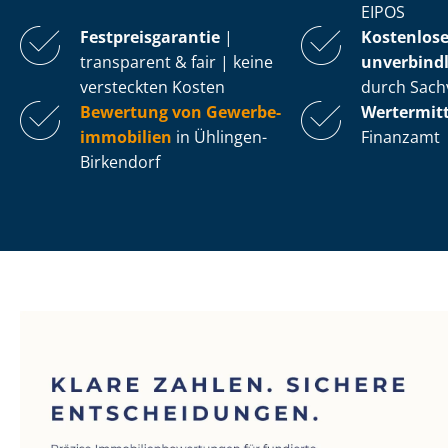
EIPOS
Fest­preis­ga­ran­tie
|
Kostenlos
transparent & fair | keine
unverbindl
versteckten Kosten
durch Sach
Bewertung von Ge­wer­be­
Wertermit
im­mo­bi­li­en
in Ühlingen-
Finanzamt
Birkendorf