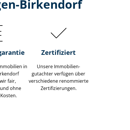
gen-Birkendorf
garantie
Zertifiziert
mmobilien in
Unsere Immobilien­
irkendorf
gutachter verfügen über
ir fair,
verschiedene renommierte
 und ohne
Zer­ti­fi­zie­run­gen.
 Kosten.