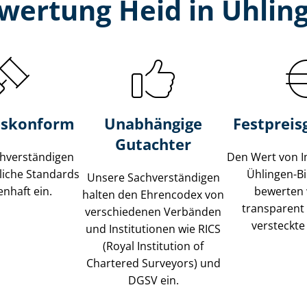
wertung Heid in Ühlin
s­konform
Unabhängige
Festpreis​
Gutachter
­ver­stän­di­gen
Den Wert von I
liche Standards
Ühlingen-B
Unsere Sach­ver­stän­di­gen
nhaft ein.
bewerten w
halten den Ehrencodex von
transparent
verschiedenen Verbänden
versteckte
und Institutionen wie RICS
(Royal Institution of
Chartered Surveyors) und
DGSV ein.