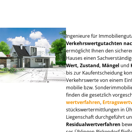
Ingenieure für Im­mo­bi­li­en­gu
Ver­kehrs­wert­gut­ach­ten n
ermöglicht Ihnen den sicheren
Hauses einen Sach­ver­stän­di­ge
Wert, Zustand, Mängel
und
bis zur Kauf­ent­schei­dung k
Verkehrswerte von einem Einfam
mo­bi­lie bzw. Sonderimmobilie e
finden die gesetzlich vor­ge­sc
wert­ver­fah­ren
,
Er­trags­wert­
stücks­wert­ermitt­lun­gen in 
Liegenschaft durchgeführt und
Re­si­du­al­wert­ver­fah­ren
bewer
ses Ühlingen-Birkendorf fließen