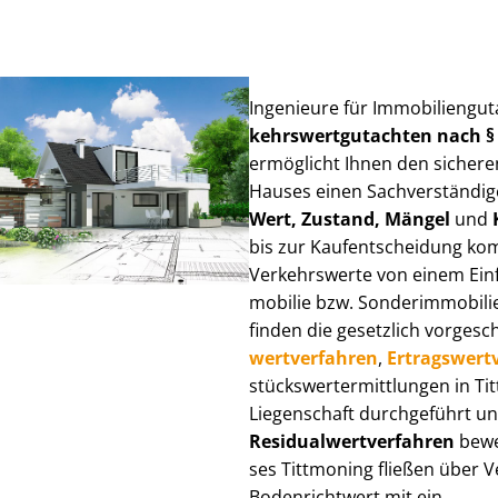
Ingenieure für Im­mo­bi­li­en­gu
kehrs­wert­gut­ach­ten nach 
ermöglicht Ihnen den sicheren
Hauses einen Sach­ver­stän­di­ge
Wert, Zustand, Mängel
und
bis zur Kauf­ent­schei­dung k
Verkehrswerte von einem Einfam
mo­bi­lie bzw. Sonderimmobilie e
finden die gesetzlich vor­ge­sc
wert­ver­fah­ren
,
Er­trags­wert­
stücks­wert­ermitt­lun­gen in 
Liegenschaft durchgeführt und
Re­si­du­al­wert­ver­fah­ren
bewer
ses Tittmoning fließen über Ver
Bodenrichtwert mit ein.