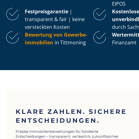
EIPOS
Fest­preis­ga­ran­tie
|
Kostenlos
transparent & fair | keine
unverbindl
versteckten Kosten
durch Sach
Bewertung von Ge­wer­be­
Wertermit
im­mo­bi­li­en
in Tittmoning
Finanzamt