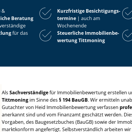
e
&
Kurzfristige Be­sich­ti­gungs­
iche Beratung
ter­mi­ne
| auch am
verständige
Wochenende
tlung
für das
Steuerliche Im­mo­bi­li­en­be­
wer­tung
Tittmoning
Als
Sachverständige
für Im­mo­bi­li­en­be­wer­tung erstellen
Tittmoning
im Sinne des
§ 194 BauGB
. Wir ermitteln una
Gutachter von Heid Im­mo­bi­li­en­be­wer­tung verfassen
profe
anerkannt sind und vom Finanzamt geschätzt werden. Diese 
Vorgaben, des Baugesetzbuches (BauGB) sowie der Im­mo­bi­l
marktkonform angefertigt. Selbst­ver­ständ­lich arbeiten wi