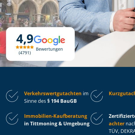
4,9
Bewertungen
4791
Ver­kehrs­wert­gut­ach­ten
im
Kurzgutac
Sinne des
§ 194 BauGB
Immobilien-Kaufberatung
Zertifiziert
in Tittmoning & Umgebung
ach­ter
nach
TÜV, DEKRA