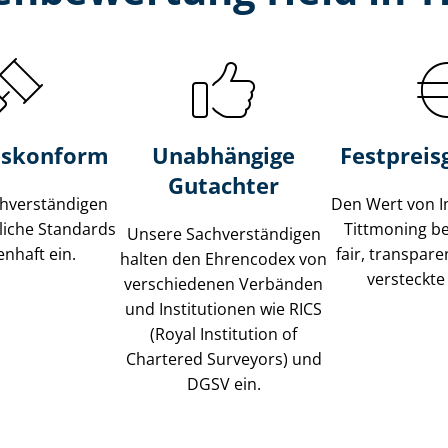
s­konform
Unabhängige
Festpreis​
Gutachter
­ver­stän­di­gen
Den Wert von I
liche Standards
Tittmoning b
Unsere Sach­ver­stän­di­gen
nhaft ein.
fair, transpar
halten den Ehrencodex von
versteckte
verschiedenen Verbänden
und Institutionen wie RICS
(Royal Institution of
Chartered Surveyors) und
DGSV ein.