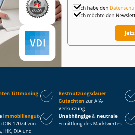
Ich habe den
Datenschu
Ich möchte den Newslet
Jet
hten Tittmoning
Rest­nut­zungs­dau­er-
Gutachten
zur AfA-
Verkürzung
e
Im­mo­bi­li­en­gut­
Unabhängige
&
neutrale
 DIN 17024 von
Ermittlung des Marktwertes
, IHK, DIA und