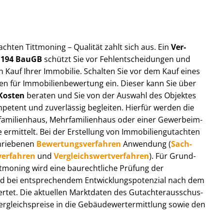
t­ach­ten Tittmoning – Qualität zahlt sich aus. Ein
Ver­
§ 194 BauGB
schützt Sie vor Fehl­ent­schei­dun­gen und
 Kauf Ihrer Immobilie. Schalten Sie vor dem Kauf eines
n für Im­mo­bi­li­en­be­wer­tung ein. Dieser kann Sie über
Kosten
beraten und Sie von der Auswahl des Objektes
ompetent und zuverlässig begleiten. Hierfür werden die
ilienhaus, Mehr­fa­mi­li­en­haus oder einer Ge­wer­be­im­
rmittelt. Bei der Erstellung von Im­mo­bi­li­en­gut­ach­ten
hrie­be­nen
Be­wer­tungs­ver­fah­ren
Anwendung (
Sach­
ver­fah­ren
und
Ver­gleichs­wert­ver­fah­ren
). Für Grund­
Tittmoning wird eine baurechtliche Prüfung der
 bei entsprechendem Ent­wick­lungs­po­ten­zi­al nach dem
tet. Die aktuellen Marktdaten des Gut­ach­ter­aus­schus­
­gleichs­prei­se in die Ge­bäu­de­wert­ermitt­lung sowie den