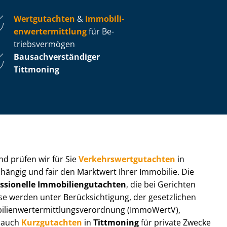
Wertgutachten
&
Im­mo­bi­li­
en­wert­ermitt­lung
für Be­
triebs­ver­mö­gen
Bau­sach­ver­stän­di­ger
Tittmoning
 und prüfen wir für Sie
Ver­kehrs­wert­gut­ach­ten
in
bhängig und fair den Marktwert Ihrer Immobilie. Die
ssionelle Im­mo­bi­li­en­gut­ach­ten
, die bei Gerichten
werden unter Be­rück­sich­ti­gung, der gesetzlichen
i­en­wert­ermitt­lungs­ver­ord­nung (ImmoWertV),
r auch
Kurzgutachten
in
Tittmoning
für private Zwecke