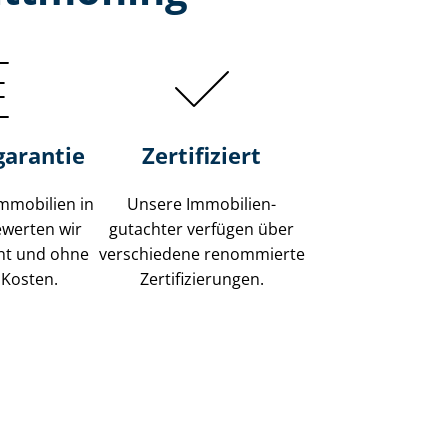
garantie
Zertifiziert
mmobilien in
Unsere Immobilien­
ewerten wir
gutachter verfügen über
ent und ohne
verschiedene renommierte
 Kosten.
Zer­ti­fi­zie­run­gen.