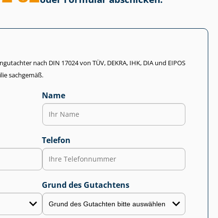
li­en­gut­ach­ter nach DIN 17024 von TÜV, DEKRA, IHK, DIA und EIPOS
lie sachgemäß.
Name
Telefon
Grund des Gutachtens