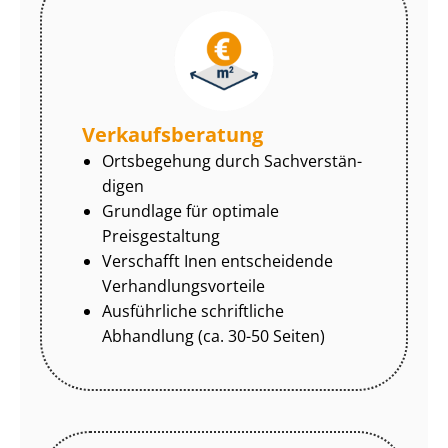
Ver­kaufs­be­ra­tung
Ortsbegehung durch Sach­ver­stän­
di­gen
Grundlage für optimale
Preisgestaltung
Verschafft Inen entscheidende
Ver­hand­lungs­vor­tei­le
Ausführliche schriftliche
Abhandlung (ca. 30-50 Seiten)