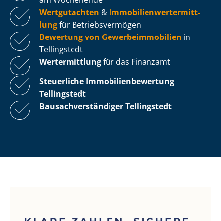
Wertgutachten
&
Im­mo­bi­li­en­wert­ermitt­
lung
für Be­triebs­ver­mö­gen
Bewertung von Ge­wer­be­im­mo­bi­li­en
in
Tellingstedt
Wertermittlung
für das Finanzamt
Steuerliche Im­mo­bi­li­en­be­wer­tung
Tellingstedt
Bau­sach­ver­stän­di­ger Tellingstedt