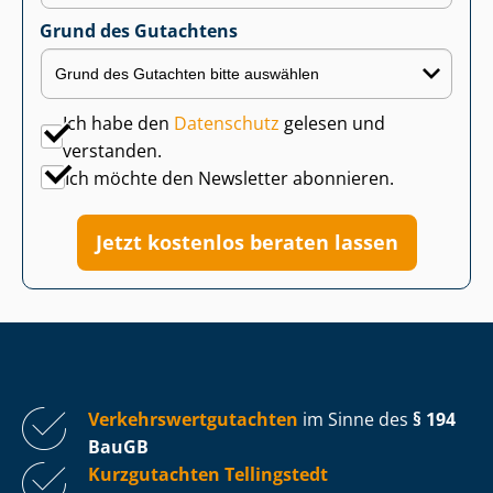
Grund des Gutachtens
Ich habe den
Datenschutz
gelesen und
verstanden.
Ich möchte den Newsletter abonnieren.
Jetzt kostenlos beraten lassen
Ver­kehrs­wert­gut­ach­ten
im Sinne des
§ 194
BauGB
Kurzgutachten Tellingstedt