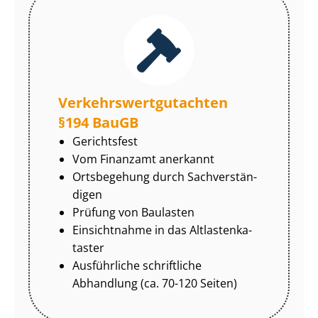
Ver­kehrs­wert­gut­ach­ten
§194 BauGB
Gerichtsfest
Vom Finanzamt anerkannt
Ortsbegehung durch Sach­ver­stän­
di­gen
Prüfung von Baulasten
Einsichtnahme in das Alt­las­ten­ka­
tas­ter
Ausführliche schriftliche
Abhandlung (ca. 70-120 Seiten)