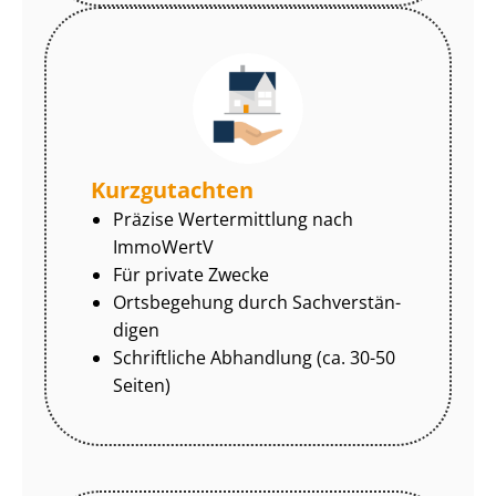
Kurzgutachten
Präzise Wertermittlung nach
ImmoWertV
Für private Zwecke
Ortsbegehung durch Sach­ver­stän­
di­gen
Schriftliche Abhandlung (ca. 30-50
Seiten)