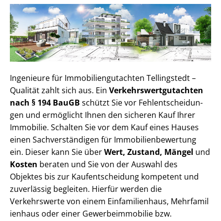
Ingenieure für Im­mo­bi­li­en­gut­ach­ten Tellingstedt –
Qualität zahlt sich aus. Ein
Ver­kehrs­wert­gut­ach­ten
nach § 194 BauGB
schützt Sie vor Fehl­ent­schei­dun­
gen und ermöglicht Ihnen den sicheren Kauf Ihrer
Immobilie. Schalten Sie vor dem Kauf eines Hauses
einen Sach­ver­stän­di­gen für Im­mo­bi­li­en­be­wer­tung
ein. Dieser kann Sie über
Wert, Zustand, Mängel
und
Kosten
beraten und Sie von der Auswahl des
Objektes bis zur Kauf­ent­schei­dung kompetent und
zuverlässig begleiten. Hierfür werden die
Verkehrswerte von einem Einfamilienhaus, Mehr­fa­mi­l
i­en­haus oder einer Ge­wer­be­im­mo­bi­lie bzw.