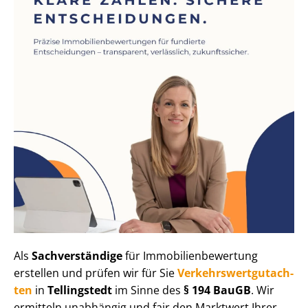
Als
Sachverständige
für Im­mo­bi­li­en­be­wer­tung
erstellen und prüfen wir für Sie
Ver­kehrs­wert­gut­ach­
ten
in
Tellingstedt
im Sinne des
§ 194 BauGB
. Wir
ermitteln unabhängig und fair den Marktwert Ihrer