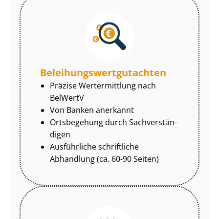
Be­lei­hungs­wert­gut­ach­ten
Präzise Wertermittlung nach
BelWertV
Von Banken anerkannt
Ortsbegehung durch Sach­ver­stän­
di­gen
Ausführliche schriftliche
Abhandlung (ca. 60-90 Seiten)