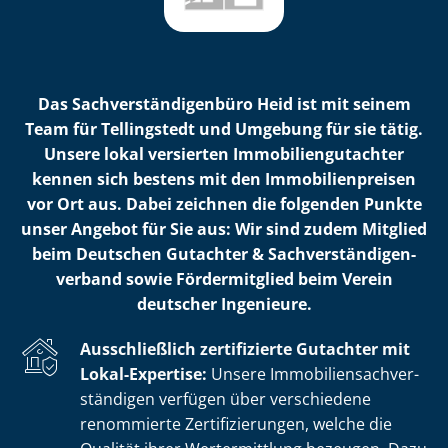
Das Sach­ver­stän­di­gen­bü­ro Heid ist mit seinem
Team für Tellingstedt und Umgebung für sie tätig.
Unsere lokal versierten Im­mo­bi­li­en­gut­ach­ter
kennen sich bestens mit den Im­mo­bi­li­en­prei­sen
vor Ort aus. Dabei zeichnen die folgenden Punkte
unser Angebot für Sie aus: Wir sind zudem Mitglied
beim Deutschen Gutachter & Sach­ver­stän­di­gen­
ver­band sowie Fördermitglied beim Verein
deutscher Ingenieure.
Ausschließlich zertifizierte Gutachter mit
Lokal-Expertise:
Unsere Im­mo­bi­li­en­sach­ver­
stän­di­gen verfügen über verschiedene
renommierte Zer­ti­fi­zie­run­gen, welche die