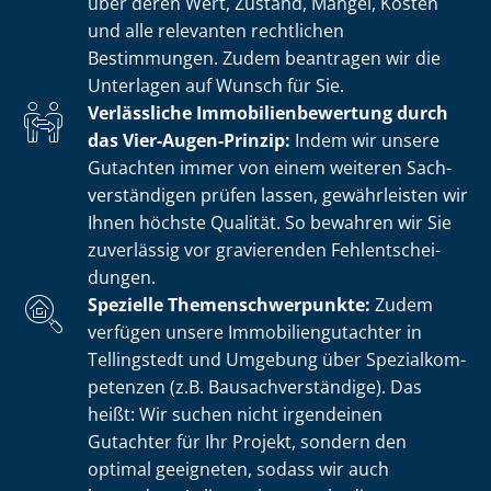
über deren Wert, Zustand, Mängel, Kosten
und alle relevanten rechtlichen
Bestimmungen. Zudem beantragen wir die
Unterlagen auf Wunsch für Sie.
Verlässliche Im­mo­bi­li­en­be­wer­tung durch
das Vier-Augen-Prinzip:
Indem wir unsere
Gutachten immer von einem weiteren Sach­
ver­stän­di­gen prüfen lassen, gewährleisten wir
Ihnen höchste Qualität. So bewahren wir Sie
zuverlässig vor gravierenden Fehl­ent­schei­
dun­gen.
Spezielle The­men­schwer­punk­te:
Zudem
verfügen unsere Im­mo­bi­li­en­gut­ach­ter in
Tellingstedt und Umgebung über Spe­zi­al­kom­
pe­ten­zen (z.B. Bau­sach­ver­stän­di­ge). Das
heißt: Wir suchen nicht irgendeinen
Gutachter für Ihr Projekt, sondern den
optimal geeigneten, sodass wir auch