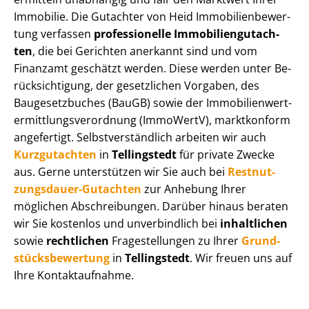
Immobilie. Die Gutachter von Heid Im­mo­bi­li­en­be­wer­
tung verfassen
professionelle Im­mo­bi­li­en­gut­ach­
ten
, die bei Gerichten anerkannt sind und vom
Finanzamt geschätzt werden. Diese werden unter Be­
rück­sich­ti­gung, der gesetzlichen Vorgaben, des
Baugesetzbuches (BauGB) sowie der Im­mo­bi­li­en­wert­
ermitt­lungs­ver­ord­nung (ImmoWertV), marktkonform
angefertigt. Selbst­ver­ständ­lich arbeiten wir auch
Kurzgutachten
in
Tellingstedt
für private Zwecke
aus. Gerne unterstützen wir Sie auch bei
Rest­nut­
zungs­dau­er-Gutachten
zur Anhebung Ihrer
möglichen Abschreibungen. Darüber hinaus beraten
wir Sie kostenlos und unverbindlich bei
inhaltlichen
sowie
rechtlichen
Fragestellungen zu Ihrer
Grund­
stücks­be­wer­tung
in
Tellingstedt
. Wir freuen uns auf
Ihre Kontaktaufnahme.