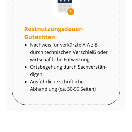
Rest­nut­zungs­dau­er-
Gutachten
Nachweis für verkürzte AfA z.B.
durch technischen Verschleiß oder
wirtschaftliche Entwertung.
Ortsbegehung durch Sach­ver­stän­
di­gen.
Ausführliche schriftliche
Abhandlung (ca. 30-50 Seiten)