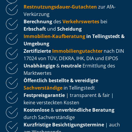
Rest­nut­zungs­dau­er-Gutachten
zur AfA-
Verkürzung
Berechnung
des
Verkehrswertes
bei
Erbschaft
und
Scheidung
Immobilien-Kaufberatung
in Tellingstedt &
Umgebung
Zertifizierte
Im­mo­bi­li­en­gut­ach­ter
nach DIN
17024 von TÜV, DEKRA, IHK, DIA und EIPOS
Unabhängige
&
neutrale
Ermittlung des
Marktwertes
Öffentlich bestellte & vereidigte
Sachverständige
in Tellingstedt
Fest­preis­ga­ran­tie
| transparent & fair |
keine versteckten Kosten
Kostenlose
&
unverbindliche Beratung
durch Sachverständige
Kurzfristige Be­sich­ti­gungs­ter­mi­ne
| auch
am Wochenende