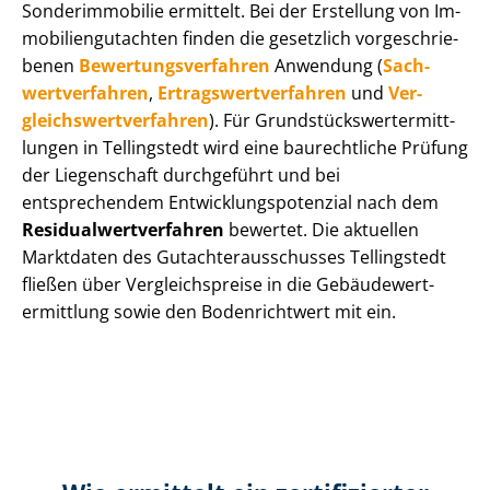
Sonderimmobilie ermittelt. Bei der Erstellung von Im­
mo­bi­li­en­gut­ach­ten finden die gesetzlich vor­ge­schrie­
be­nen
Be­wer­tungs­ver­fah­ren
Anwendung (
Sach­
wert­ver­fah­ren
,
Er­trags­wert­ver­fah­ren
und
Ver­
gleichs­wert­ver­fah­ren
). Für Grund­stücks­wert­ermitt­
lun­gen in Tellingstedt wird eine baurechtliche Prüfung
der Liegenschaft durchgeführt und bei
entsprechendem Ent­wick­lungs­po­ten­zi­al nach dem
Re­si­du­al­wert­ver­fah­ren
bewertet. Die aktuellen
Marktdaten des Gut­ach­ter­aus­schus­ses Tellingstedt
fließen über Ver­gleichs­prei­se in die Ge­bäu­de­wert­
ermitt­lung sowie den Bodenrichtwert mit ein.