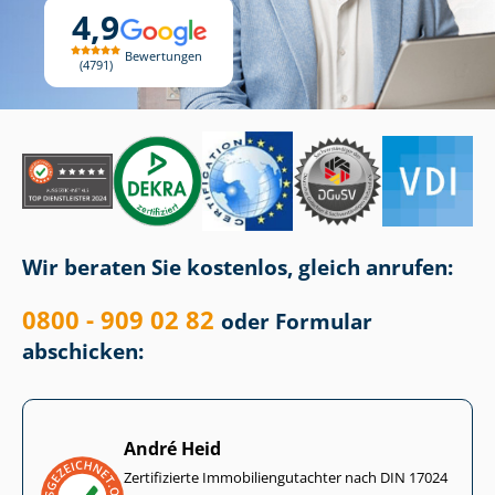
4,9
Bewertungen
4791
Wir beraten Sie kostenlos, gleich anrufen:
0800 - 909 02 82
oder Formular
abschicken:
André Heid
Zertifizierte Im­mo­bi­li­en­gut­ach­ter nach DIN 17024