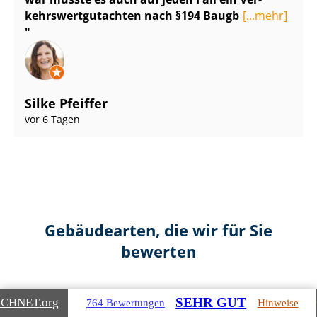
kehrs­wert­gut­ach­ten nach §194 Baugb
[...mehr]
Silke Pfeiffer
vor 6 Tagen
Gebäudearten, die wir für Sie
bewerten
SEHR GUT
ICHNET
.org
764 Bewertungen
Hinweise