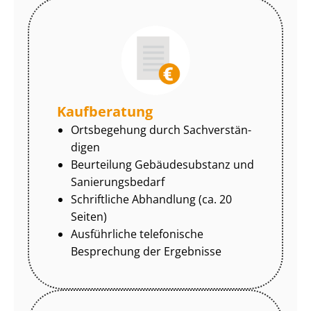
Kaufberatung
Ortsbegehung durch Sach­ver­stän­
di­gen
Beurteilung Gebäudesubstanz und
Sa­nie­rungs­be­darf
Schriftliche Abhandlung (ca. 20
Seiten)
Ausführliche telefonische
Besprechung der Ergebnisse