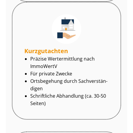
Kurzgutachten
Präzise Wertermittlung nach
ImmoWertV
Für private Zwecke
Ortsbegehung durch Sach­ver­stän­
di­gen
Schriftliche Abhandlung (ca. 30-50
Seiten)