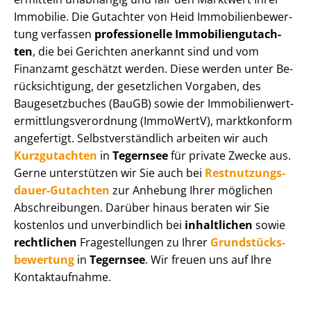
Immobilie. Die Gutachter von Heid Im­mo­bi­li­en­be­wer­
tung verfassen
professionelle Im­mo­bi­li­en­gut­ach­
ten
, die bei Gerichten anerkannt sind und vom
Finanzamt geschätzt werden. Diese werden unter Be­
rück­sich­ti­gung, der gesetzlichen Vorgaben, des
Baugesetzbuches (BauGB) sowie der Im­mo­bi­li­en­wert­
ermitt­lungs­ver­ord­nung (ImmoWertV), marktkonform
angefertigt. Selbst­ver­ständ­lich arbeiten wir auch
Kurzgutachten
in
Tegernsee
für private Zwecke aus.
Gerne unterstützen wir Sie auch bei
Rest­nut­zungs­
dau­er-Gutachten
zur Anhebung Ihrer möglichen
Abschreibungen. Darüber hinaus beraten wir Sie
kostenlos und unverbindlich bei
inhaltlichen
sowie
rechtlichen
Fragestellungen zu Ihrer
Grund­stücks­
be­wer­tung
in
Tegernsee
. Wir freuen uns auf Ihre
Kontaktaufnahme.