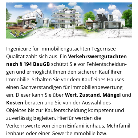
Ingenieure für Im­mo­bi­li­en­gut­ach­ten Tegernsee –
Qualität zahlt sich aus. Ein
Ver­kehrs­wert­gut­ach­ten
nach § 194 BauGB
schützt Sie vor Fehl­ent­schei­dun­
gen und ermöglicht Ihnen den sicheren Kauf Ihrer
Immobilie. Schalten Sie vor dem Kauf eines Hauses
einen Sach­ver­stän­di­gen für Im­mo­bi­li­en­be­wer­tung
ein. Dieser kann Sie über
Wert, Zustand, Mängel
und
Kosten
beraten und Sie von der Auswahl des
Objektes bis zur Kauf­ent­schei­dung kompetent und
zuverlässig begleiten. Hierfür werden die
Verkehrswerte von einem Einfamilienhaus, Mehr­fa­mi­l
i­en­haus oder einer Ge­wer­be­im­mo­bi­lie bzw.