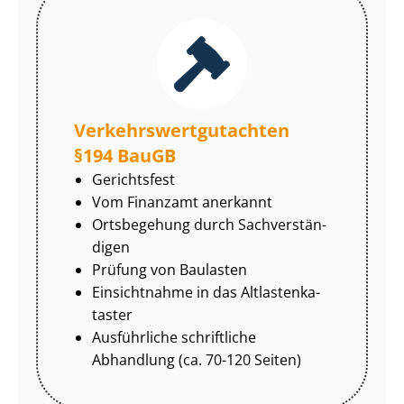
Ver­kehrs­wert­gut­ach­ten
§194 BauGB
Gerichtsfest
Vom Finanzamt anerkannt
Ortsbegehung durch Sach­ver­stän­
di­gen
Prüfung von Baulasten
Einsichtnahme in das Alt­las­ten­ka­
tas­ter
Ausführliche schriftliche
Abhandlung (ca. 70-120 Seiten)