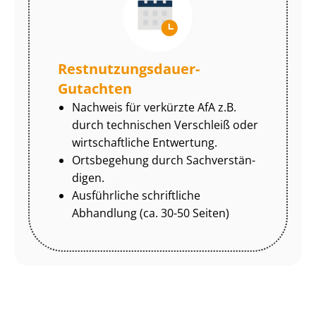
Rest­nut­zungs­dau­er-
Gutachten
Nachweis für verkürzte AfA z.B.
durch technischen Verschleiß oder
wirtschaftliche Entwertung.
Ortsbegehung durch Sach­ver­stän­
di­gen.
Ausführliche schriftliche
Abhandlung (ca. 30-50 Seiten)