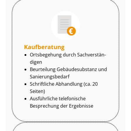
Kaufberatung
Ortsbegehung durch Sach­ver­stän­
di­gen
Beurteilung Gebäudesubstanz und
Sa­nie­rungs­be­darf
Schriftliche Abhandlung (ca. 20
Seiten)
Ausführliche telefonische
Besprechung der Ergebnisse