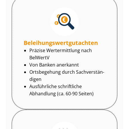
Be­lei­hungs­wert­gut­ach­ten
Präzise Wertermittlung nach
BelWertV
Von Banken anerkannt
Ortsbegehung durch Sach­ver­stän­
di­gen
Ausführliche schriftliche
Abhandlung (ca. 60-90 Seiten)