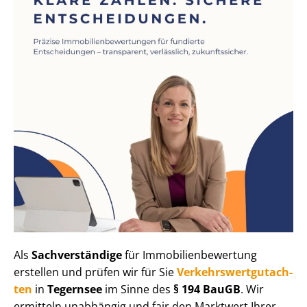
Als
Sachverständige
für Im­mo­bi­li­en­be­wer­tung
erstellen und prüfen wir für Sie
Ver­kehrs­wert­gut­ach­
ten
in
Tegernsee
im Sinne des
§ 194 BauGB
. Wir
ermitteln unabhängig und fair den Marktwert Ihrer