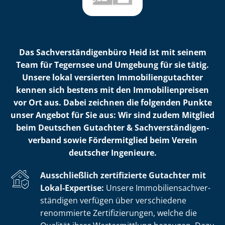
Das Sach­ver­stän­di­gen­bü­ro Heid ist mit seinem
Team für Tegernsee und Umgebung für sie tätig.
Unsere lokal versierten Im­mo­bi­li­en­gut­ach­ter
kennen sich bestens mit den Im­mo­bi­li­en­prei­sen
vor Ort aus. Dabei zeichnen die folgenden Punkte
unser Angebot für Sie aus: Wir sind zudem Mitglied
beim Deutschen Gutachter & Sach­ver­stän­di­gen­
ver­band sowie Fördermitglied beim Verein
deutscher Ingenieure.
Ausschließlich zertifizierte Gutachter mit
Lokal-Expertise:
Unsere Im­mo­bi­li­en­sach­ver­
stän­di­gen verfügen über verschiedene
renommierte Zer­ti­fi­zie­run­gen, welche die