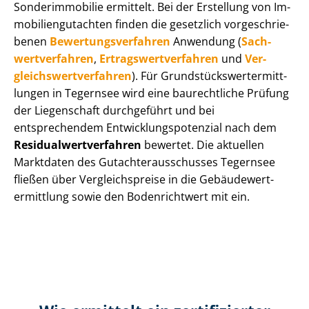
Sonderimmobilie ermittelt. Bei der Erstellung von Im­
mo­bi­li­en­gut­ach­ten finden die gesetzlich vor­ge­schrie­
be­nen
Be­wer­tungs­ver­fah­ren
Anwendung (
Sach­
wert­ver­fah­ren
,
Er­trags­wert­ver­fah­ren
und
Ver­
gleichs­wert­ver­fah­ren
). Für Grund­stücks­wert­ermitt­
lun­gen in Tegernsee wird eine baurechtliche Prüfung
der Liegenschaft durchgeführt und bei
entsprechendem Ent­wick­lungs­po­ten­zi­al nach dem
Re­si­du­al­wert­ver­fah­ren
bewertet. Die aktuellen
Marktdaten des Gut­ach­ter­aus­schus­ses Tegernsee
fließen über Ver­gleichs­prei­se in die Ge­bäu­de­wert­
ermitt­lung sowie den Bodenrichtwert mit ein.