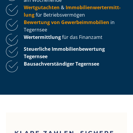
Wertgutachten
&
Im­mo­bi­li­en­wert­ermitt­
lung
für Be­triebs­ver­mö­gen
Bewertung von Ge­wer­be­im­mo­bi­li­en
in
Tegernsee
Wertermittlung
für das Finanzamt
Steuerliche Im­mo­bi­li­en­be­wer­tung
Tegernsee
Bau­sach­ver­stän­di­ger Tegernsee