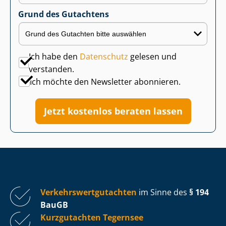
Grund des Gutachtens
Ich habe den
Datenschutz
gelesen und
verstanden.
Ich möchte den Newsletter abonnieren.
Jetzt kostenlos beraten lassen
Ver­kehrs­wert­gut­ach­ten
im Sinne des
§ 194
BauGB
Kurzgutachten Tegernsee