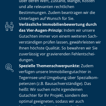
über deren Wert, Zustand, Mängel, Kosten
und alle relevanten rechtlichen
Bestimmungen. Zudem beantragen wir die
Unterlagen auf Wunsch für Sie.
Verlässliche Im­mo­bi­li­en­be­wer­tung durch
das Vier-Augen-Prinzip:
Indem wir unsere
Gutachten immer von einem weiteren Sach­
ver­stän­di­gen prüfen lassen, gewährleisten wir
Ihnen höchste Qualität. So bewahren wir Sie
zuverlässig vor gravierenden Fehl­ent­schei­
dun­gen.
Spezielle The­men­schwer­punk­te:
Zudem
verfügen unsere Im­mo­bi­li­en­gut­ach­ter in
Tegernsee und Umgebung über Spe­zi­al­kom­
pe­ten­zen (z.B. Bau­sach­ver­stän­di­ge). Das
heißt: Wir suchen nicht irgendeinen
Gutachter für Ihr Projekt, sondern den
optimal geeigneten, sodass wir auch