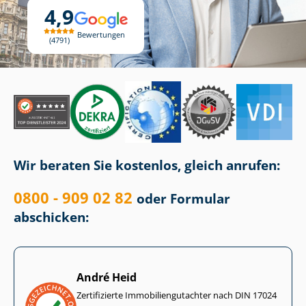
4,9
Bewertungen
4791
Wir beraten Sie kostenlos, gleich anrufen:
0800 - 909 02 82
oder Formular
abschicken:
André Heid
Zertifizierte Im­mo­bi­li­en­gut­ach­ter nach DIN 17024