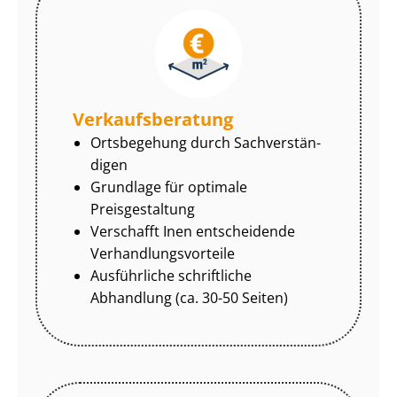
Ver­kaufs­be­ra­tung
Ortsbegehung durch Sach­ver­stän­
di­gen
Grundlage für optimale
Preisgestaltung
Verschafft Inen entscheidende
Ver­hand­lungs­vor­tei­le
Ausführliche schriftliche
Abhandlung (ca. 30-50 Seiten)