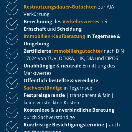
Rest­nut­zungs­dau­er-Gutachten
zur AfA-
Verkürzung
Berechnung
des
Verkehrswertes
bei
Erbschaft
und
Scheidung
Immobilien-Kaufberatung
in Tegernsee &
Umgebung
Zertifizierte
Im­mo­bi­li­en­gut­ach­ter
nach DIN
17024 von TÜV, DEKRA, IHK, DIA und EIPOS
Unabhängige
&
neutrale
Ermittlung des
Marktwertes
Öffentlich bestellte & vereidigte
Sachverständige
in Tegernsee
Fest­preis­ga­ran­tie
| transparent & fair |
keine versteckten Kosten
Kostenlose
&
unverbindliche Beratung
durch Sachverständige
Kurzfristige Be­sich­ti­gungs­ter­mi­ne
| auch
am Wochenende