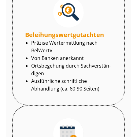
Be­lei­hungs­wert­gut­ach­ten
Präzise Wertermittlung nach
BelWertV
Von Banken anerkannt
Ortsbegehung durch Sach­ver­stän­
di­gen
Ausführliche schriftliche
Abhandlung (ca. 60-90 Seiten)