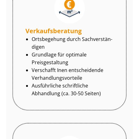
Ver­kaufs­be­ra­tung
Ortsbegehung durch Sach­ver­stän­
di­gen
Grundlage für optimale
Preisgestaltung
Verschafft Inen entscheidende
Ver­hand­lungs­vor­tei­le
Ausführliche schriftliche
Abhandlung (ca. 30-50 Seiten)