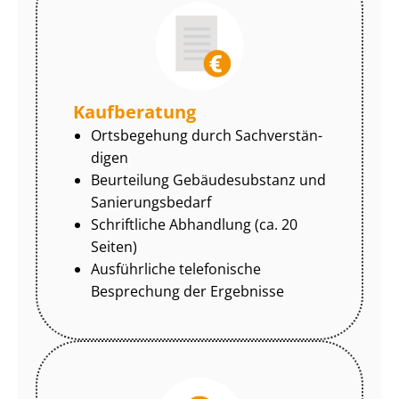
Kaufberatung
Ortsbegehung durch Sach­ver­stän­
di­gen
Beurteilung Gebäudesubstanz und
Sa­nie­rungs­be­darf
Schriftliche Abhandlung (ca. 20
Seiten)
Ausführliche telefonische
Besprechung der Ergebnisse