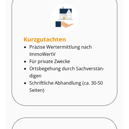
Kurzgutachten
Präzise Wertermittlung nach
ImmoWertV
Für private Zwecke
Ortsbegehung durch Sach­ver­stän­
di­gen
Schriftliche Abhandlung (ca. 30-50
Seiten)