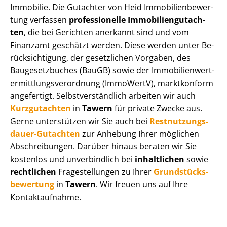
Immobilie. Die Gutachter von Heid Im­mo­bi­li­en­be­wer­
tung verfassen
professionelle Im­mo­bi­li­en­gut­ach­
ten
, die bei Gerichten anerkannt sind und vom
Finanzamt geschätzt werden. Diese werden unter Be­
rück­sich­ti­gung, der gesetzlichen Vorgaben, des
Baugesetzbuches (BauGB) sowie der Im­mo­bi­li­en­wert­
ermitt­lungs­ver­ord­nung (ImmoWertV), marktkonform
angefertigt. Selbst­ver­ständ­lich arbeiten wir auch
Kurzgutachten
in
Tawern
für private Zwecke aus.
Gerne unterstützen wir Sie auch bei
Rest­nut­zungs­
dau­er-Gutachten
zur Anhebung Ihrer möglichen
Abschreibungen. Darüber hinaus beraten wir Sie
kostenlos und unverbindlich bei
inhaltlichen
sowie
rechtlichen
Fragestellungen zu Ihrer
Grund­stücks­
be­wer­tung
in
Tawern
. Wir freuen uns auf Ihre
Kontaktaufnahme.