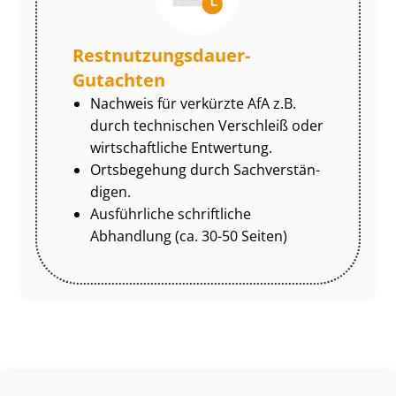
Rest­nut­zungs­dau­er-
Gutachten
Nachweis für verkürzte AfA z.B.
durch technischen Verschleiß oder
wirtschaftliche Entwertung.
Ortsbegehung durch Sach­ver­stän­
di­gen.
Ausführliche schriftliche
Abhandlung (ca. 30-50 Seiten)