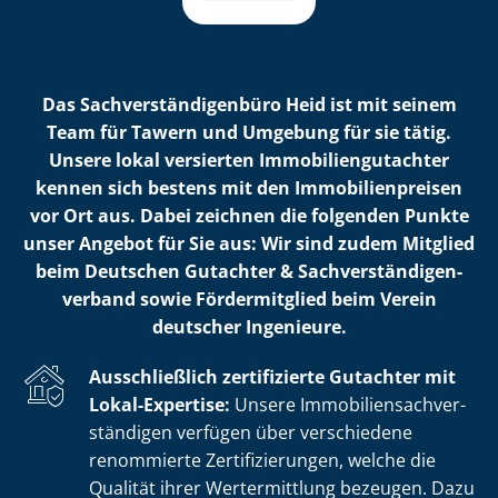
Das Sach­ver­stän­di­gen­bü­ro Heid ist mit seinem
Team für Tawern und Umgebung für sie tätig.
Unsere lokal versierten Im­mo­bi­li­en­gut­ach­ter
kennen sich bestens mit den Im­mo­bi­li­en­prei­sen
vor Ort aus. Dabei zeichnen die folgenden Punkte
unser Angebot für Sie aus: Wir sind zudem Mitglied
beim Deutschen Gutachter & Sach­ver­stän­di­gen­
ver­band sowie Fördermitglied beim Verein
deutscher Ingenieure.
Ausschließlich zertifizierte Gutachter mit
Lokal-Expertise:
Unsere Im­mo­bi­li­en­sach­ver­
stän­di­gen verfügen über verschiedene
renommierte Zer­ti­fi­zie­run­gen, welche die
Qualität ihrer Wertermittlung bezeugen. Dazu