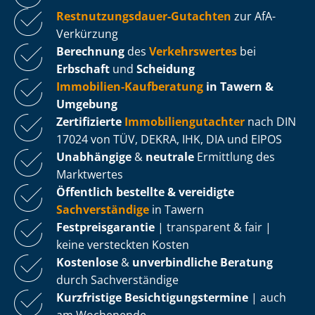
Rest­nut­zungs­dau­er-Gutachten
zur AfA-
Verkürzung
Berechnung
des
Verkehrswertes
bei
Erbschaft
und
Scheidung
Immobilien-Kaufberatung
in Tawern &
Umgebung
Zertifizierte
Im­mo­bi­li­en­gut­ach­ter
nach DIN
17024 von TÜV, DEKRA, IHK, DIA und EIPOS
Unabhängige
&
neutrale
Ermittlung des
Marktwertes
Öffentlich bestellte & vereidigte
Sachverständige
in Tawern
Fest­preis­ga­ran­tie
| transparent & fair |
keine versteckten Kosten
Kostenlose
&
unverbindliche Beratung
durch Sachverständige
Kurzfristige Be­sich­ti­gungs­ter­mi­ne
| auch
am Wochenende