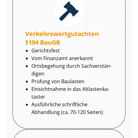
Ver­kehrs­wert­gut­ach­ten
§194 BauGB
Gerichtsfest
Vom Finanzamt anerkannt
Ortsbegehung durch Sach­ver­stän­
di­gen
Prüfung von Baulasten
Einsichtnahme in das Alt­las­ten­ka­
tas­ter
Ausführliche schriftliche
Abhandlung (ca. 70-120 Seiten)