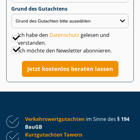
Grund des Gutachtens
Ich habe den
Datenschutz
gelesen und
verstanden.
Ich möchte den Newsletter abonnieren.
Jetzt kostenlos beraten lassen
Ver­kehrs­wert­gut­ach­ten
im Sinne des
§ 194
BauGB
Kurzgutachten Tawern