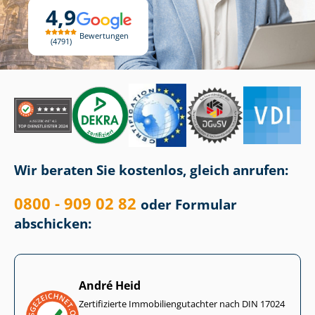
4,9
Bewertungen
4791
Wir beraten Sie kostenlos, gleich anrufen:
0800 - 909 02 82
oder Formular
abschicken:
André Heid
Zertifizierte Im­mo­bi­li­en­gut­ach­ter nach DIN 17024