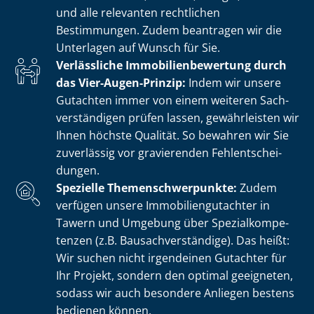
und alle relevanten rechtlichen
Bestimmungen. Zudem beantragen wir die
Unterlagen auf Wunsch für Sie.
Verlässliche Im­mo­bi­li­en­be­wer­tung durch
das Vier-Augen-Prinzip:
Indem wir unsere
Gutachten immer von einem weiteren Sach­
ver­stän­di­gen prüfen lassen, gewährleisten wir
Ihnen höchste Qualität. So bewahren wir Sie
zuverlässig vor gravierenden Fehl­ent­schei­
dun­gen.
Spezielle The­men­schwer­punk­te:
Zudem
verfügen unsere Im­mo­bi­li­en­gut­ach­ter in
Tawern und Umgebung über Spe­zi­al­kom­pe­
ten­zen (z.B. Bau­sach­ver­stän­di­ge). Das heißt:
Wir suchen nicht irgendeinen Gutachter für
Ihr Projekt, sondern den optimal geeigneten,
sodass wir auch besondere Anliegen bestens
bedienen können.