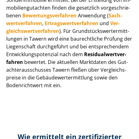
Sonderimmobilie ermittelt. Bei der Erstellung von Im­
mo­bi­li­en­gut­ach­ten finden die gesetzlich vor­ge­schrie­
be­nen
Be­wer­tungs­ver­fah­ren
Anwendung (
Sach­
wert­ver­fah­ren
,
Er­trags­wert­ver­fah­ren
und
Ver­
gleichs­wert­ver­fah­ren
). Für Grund­stücks­wert­ermitt­
lun­gen in Tawern wird eine baurechtliche Prüfung der
Liegenschaft durchgeführt und bei entsprechendem
Ent­wick­lungs­po­ten­zi­al nach dem
Re­si­du­al­wert­ver­
fah­ren
bewertet. Die aktuellen Marktdaten des Gut­
ach­ter­aus­schus­ses Tawern fließen über Ver­gleichs­
prei­se in die Ge­bäu­de­wert­ermitt­lung sowie den
Bodenrichtwert mit ein.
Wie ermittelt ein zertifizierter