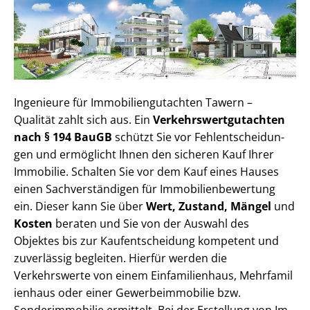
Ingenieure für Im­mo­bi­li­en­gut­ach­ten Tawern –
Qualität zahlt sich aus. Ein
Ver­kehrs­wert­gut­ach­ten
nach § 194 BauGB
schützt Sie vor Fehl­ent­schei­dun­
gen und ermöglicht Ihnen den sicheren Kauf Ihrer
Immobilie. Schalten Sie vor dem Kauf eines Hauses
einen Sach­ver­stän­di­gen für Im­mo­bi­li­en­be­wer­tung
ein. Dieser kann Sie über
Wert, Zustand, Mängel
und
Kosten
beraten und Sie von der Auswahl des
Objektes bis zur Kauf­ent­schei­dung kompetent und
zuverlässig begleiten. Hierfür werden die
Verkehrswerte von einem Einfamilienhaus, Mehr­fa­mi­l
i­en­haus oder einer Ge­wer­be­im­mo­bi­lie bzw.