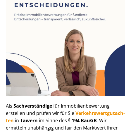
Als
Sachverständige
für Im­mo­bi­li­en­be­wer­tung
erstellen und prüfen wir für Sie
Ver­kehrs­wert­gut­ach­
ten
in
Tawern
im Sinne des
§ 194 BauGB
. Wir
ermitteln unabhängig und fair den Marktwert Ihrer