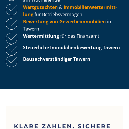
Wertgutachten
&
Im­mo­bi­li­en­wert­ermitt­
lung
für Be­triebs­ver­mö­gen
Bewertung von Ge­wer­be­im­mo­bi­li­en
in
Tawern
Wertermittlung
für das Finanzamt
Steuerliche Im­mo­bi­li­en­be­wer­tung
Tawern
Bau­sach­ver­stän­di­ger Tawern