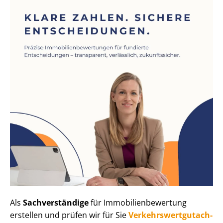
Als
Sachverständige
für Im­mo­bi­li­en­be­wer­tung
erstellen und prüfen wir für Sie
Ver­kehrs­wert­gut­ach­