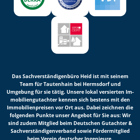
Das Sach­ver­stän­di­gen­bü­ro Heid ist mit seinem
Team für Tautenhain bei Hermsdorf und
Umgebung für sie tätig. Unsere lokal versierten Im­
mo­bi­li­en­gut­ach­ter kennen sich bestens mit den
Im­mo­bi­li­en­prei­sen vor Ort aus. Dabei zeichnen die
folgenden Punkte unser Angebot für Sie aus: Wir
sind zudem Mitglied beim Deutschen Gutachter &
Sach­ver­stän­di­gen­ver­band sowie Fördermitglied
beim Verein deutscher Ingenieure.