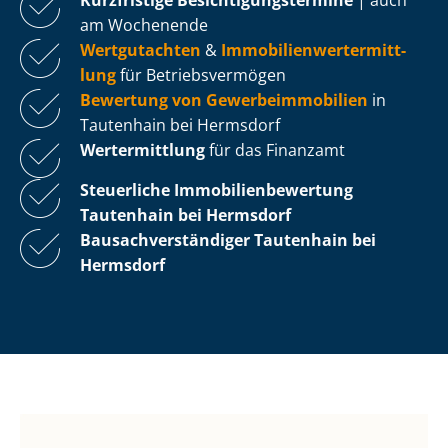
am Wochenende
Wertgutachten
&
Im­mo­bi­li­en­wert­ermitt­
lung
für Be­triebs­ver­mö­gen
Bewertung von Ge­wer­be­im­mo­bi­li­en
in
Tautenhain bei Hermsdorf
Wertermittlung
für das Finanzamt
Steuerliche Im­mo­bi­li­en­be­wer­tung
Tautenhain bei Hermsdorf
Bau­sach­ver­stän­di­ger Tautenhain bei
Hermsdorf