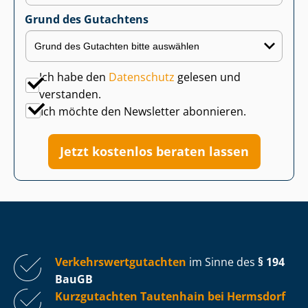
Grund des Gutachtens
Ich habe den
Datenschutz
gelesen und
verstanden.
Ich möchte den Newsletter abonnieren.
Jetzt kostenlos beraten lassen
Ver­kehrs­wert­gut­ach­ten
im Sinne des
§ 194
BauGB
Kurzgutachten Tautenhain bei Hermsdorf