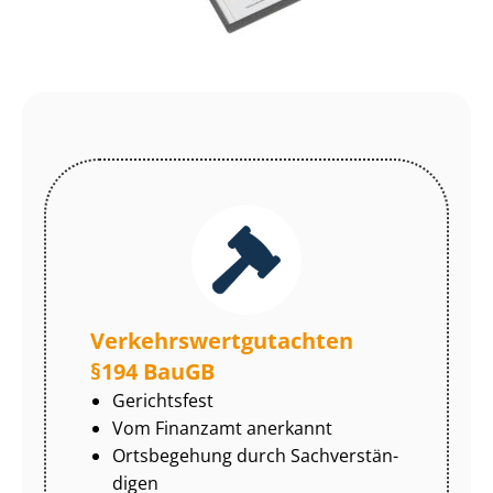
Ver­kehrs­wert­gut­ach­ten
§194 BauGB
Gerichtsfest
Vom Finanzamt anerkannt
Ortsbegehung durch Sach­ver­stän­
di­gen