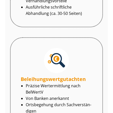
Ver­hand­lungs­vor­tei­le
Ausführliche schriftliche
Abhandlung (ca. 30-50 Seiten)
Be­lei­hungs­wert­gut­ach­ten
Präzise Wertermittlung nach
BelWertV
Von Banken anerkannt
Ortsbegehung durch Sach­ver­stän­
di­gen