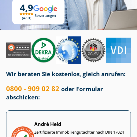
4,9
Bewertungen
4791
Wir beraten Sie kostenlos, gleich anrufen:
0800 - 909 02 82
oder Formular
abschicken:
André Heid
Zertifizierte Im­mo­bi­li­en­gut­ach­ter nach DIN 17024