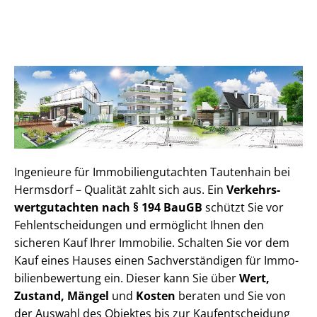
Ingenieure für Im­mo­bi­li­en­gut­ach­ten Tautenhain bei
Hermsdorf – Qualität zahlt sich aus. Ein
Ver­kehrs­
wert­gut­ach­ten nach § 194 BauGB
schützt Sie vor
Fehl­ent­schei­dun­gen und ermöglicht Ihnen den
sicheren Kauf Ihrer Immobilie. Schalten Sie vor dem
Kauf eines Hauses einen Sach­ver­stän­di­gen für Im­mo­
bi­li­en­be­wer­tung ein. Dieser kann Sie über
Wert,
Zustand, Mängel
und
Kosten
beraten und Sie von
der Auswahl des Objektes bis zur Kauf­ent­schei­dung