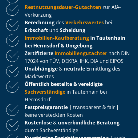
Rest­nut­zungs­dau­er-Gutachten
zur AfA-
Verkürzung
Berechnung
des
Verkehrswertes
bei
Erbschaft
und
Scheidung
Immobilien-Kaufberatung
in Tautenhain
bei Hermsdorf & Umgebung
Zertifizierte
Im­mo­bi­li­en­gut­ach­ter
nach DIN
17024 von TÜV, DEKRA, IHK, DIA und EIPOS
Unabhängige
&
neutrale
Ermittlung des
Marktwertes
Öffentlich bestellte & vereidigte
Sachverständige
in Tautenhain bei
Hermsdorf
Fest­preis­ga­ran­tie
| transparent & fair |
keine versteckten Kosten
Kostenlose
&
unverbindliche Beratung
durch Sachverständige
Kurzfristige Be­sich­ti­gungs­ter­mi­ne
| auch