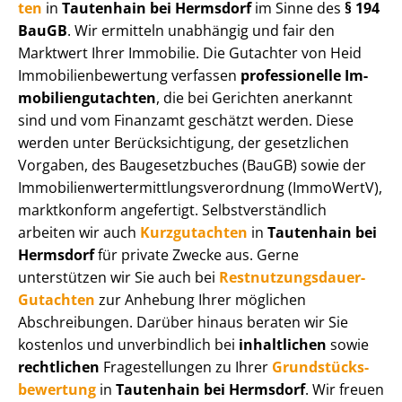
ten
in
Tautenhain bei Hermsdorf
im Sinne des
§ 194
BauGB
. Wir ermitteln unabhängig und fair den
Marktwert Ihrer Immobilie. Die Gutachter von Heid
Im­mo­bi­li­en­be­wer­tung verfassen
professionelle Im­
mo­bi­li­en­gut­ach­ten
, die bei Gerichten anerkannt
sind und vom Finanzamt geschätzt werden. Diese
werden unter Be­rück­sich­ti­gung, der gesetzlichen
Vorgaben, des Baugesetzbuches (BauGB) sowie der
Im­mo­bi­li­en­wert­ermitt­lungs­ver­ord­nung (ImmoWertV),
marktkonform angefertigt. Selbst­ver­ständ­lich
arbeiten wir auch
Kurzgutachten
in
Tautenhain bei
Hermsdorf
für private Zwecke aus. Gerne
unterstützen wir Sie auch bei
Rest­nut­zungs­dau­er-
Gutachten
zur Anhebung Ihrer möglichen
Abschreibungen. Darüber hinaus beraten wir Sie
kostenlos und unverbindlich bei
inhaltlichen
sowie
rechtlichen
Fragestellungen zu Ihrer
Grund­stücks­
be­wer­tung
in
Tautenhain bei Hermsdorf
. Wir freuen