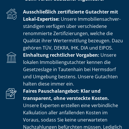
Ausschließlich zertifizierte Gutachter mit
Lokal-Expertise:
Unsere Im­mo­bi­li­en­sach­ver­
stän­di­gen verfügen über verschiedene
renommierte Zer­ti­fi­zie­run­gen, welche die
Qualität ihrer Wertermittlung bezeugen. Dazu
gehören TÜV, DEKRA, IHK, DIA und EIPOS.
Einhaltung rechtlicher Vorgaben:
Unsere
lokalen Im­mo­bi­li­en­gut­ach­ter kennen die
Gesetzeslage in Tautenhain bei Hermsdorf
und Umgebung bestens. Unsere Gutachten
halten diese immer ein.
Faires Pauschalangebot: Klar und
transparent, ohne versteckte Kosten.
Unsere Experten erstellen eine verbindliche
Kalkulation aller anfallenden Kosten im
Voraus, sodass Sie keine unerwarteten
Nachzahlungen befürchten müssen. Lediglich