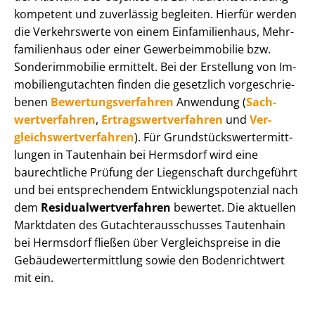
kompetent und zuverlässig begleiten. Hierfür werden
die Verkehrswerte von einem Einfamilienhaus, Mehr­
fa­mi­li­en­haus oder einer Ge­wer­be­im­mo­bi­lie bzw.
Sonderimmobilie ermittelt. Bei der Erstellung von Im­
mo­bi­li­en­gut­ach­ten finden die gesetzlich vor­ge­schrie­
be­nen
Be­wer­tungs­ver­fah­ren
Anwendung (
Sach­
wert­ver­fah­ren
,
Er­trags­wert­ver­fah­ren
und
Ver­
gleichs­wert­ver­fah­ren
). Für Grund­stücks­wert­ermitt­
lun­gen in Tautenhain bei Hermsdorf wird eine
baurechtliche Prüfung der Liegenschaft durchgeführt
und bei entsprechendem Ent­wick­lungs­po­ten­zi­al nach
dem
Re­si­du­al­wert­ver­fah­ren
bewertet. Die aktuellen
Marktdaten des Gut­ach­ter­aus­schus­ses Tautenhain
bei Hermsdorf fließen über Ver­gleichs­prei­se in die
Ge­bäu­de­wert­ermitt­lung sowie den Bodenrichtwert
mit ein.