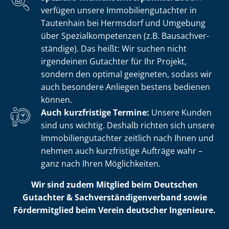
verfügen unsere Im­mo­bi­li­en­gut­ach­ter in
Tautenhain bei Hermsdorf und Umgebung
über Spe­zi­al­kom­pe­ten­zen (z.B. Bau­sach­ver­
stän­di­ge). Das heißt: Wir suchen nicht
irgendeinen Gutachter für Ihr Projekt,
sondern den optimal geeigneten, sodass wir
auch besondere Anliegen bestens bedienen
können.
Auch kurzfristige Termine:
Unsere Kunden
sind uns wichtig. Deshalb richten sich unsere
Im­mo­bi­li­en­gut­ach­ter zeitlich nach Ihnen und
nehmen auch kurzfristige Aufträge wahr –
ganz nach Ihren Möglichkeiten.
Wir sind zudem Mitglied beim Deutschen
Gutachter & Sach­ver­stän­di­gen­ver­band sowie
Fördermitglied beim Verein deutscher Ingenieure.