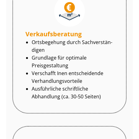
Ver­kaufs­be­ra­tung
Ortsbegehung durch Sach­ver­stän­
di­gen
Grundlage für optimale
Preisgestaltung
Verschafft Inen entscheidende
Ver­hand­lungs­vor­tei­le
Ausführliche schriftliche
Abhandlung (ca. 30-50 Seiten)