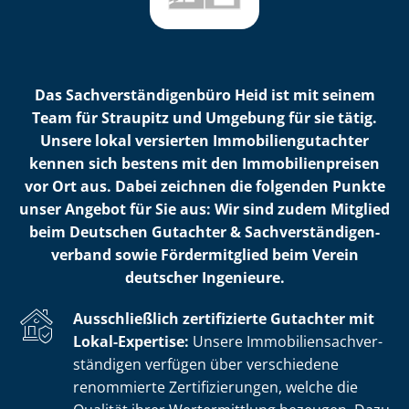
Das Sach­ver­stän­di­gen­bü­ro Heid ist mit seinem
Team für Straupitz und Umgebung für sie tätig.
Unsere lokal versierten Im­mo­bi­li­en­gut­ach­ter
kennen sich bestens mit den Im­mo­bi­li­en­prei­sen
vor Ort aus. Dabei zeichnen die folgenden Punkte
unser Angebot für Sie aus: Wir sind zudem Mitglied
beim Deutschen Gutachter & Sach­ver­stän­di­gen­
ver­band sowie Fördermitglied beim Verein
deutscher Ingenieure.
Ausschließlich zertifizierte Gutachter mit
Lokal-Expertise:
Unsere Im­mo­bi­li­en­sach­ver­
stän­di­gen verfügen über verschiedene
renommierte Zer­ti­fi­zie­run­gen, welche die