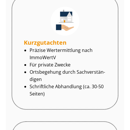
Kurzgutachten
Präzise Wertermittlung nach
ImmoWertV
Für private Zwecke
Ortsbegehung durch Sach­ver­stän­
di­gen
Schriftliche Abhandlung (ca. 30-50
Seiten)