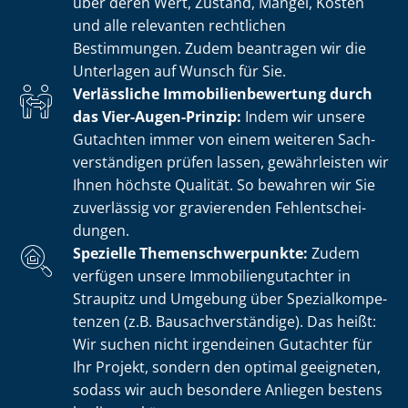
über deren Wert, Zustand, Mängel, Kosten
und alle relevanten rechtlichen
Bestimmungen. Zudem beantragen wir die
Unterlagen auf Wunsch für Sie.
Verlässliche Im­mo­bi­li­en­be­wer­tung durch
das Vier-Augen-Prinzip:
Indem wir unsere
Gutachten immer von einem weiteren Sach­
ver­stän­di­gen prüfen lassen, gewährleisten wir
Ihnen höchste Qualität. So bewahren wir Sie
zuverlässig vor gravierenden Fehl­ent­schei­
dun­gen.
Spezielle The­men­schwer­punk­te:
Zudem
verfügen unsere Im­mo­bi­li­en­gut­ach­ter in
Straupitz und Umgebung über Spe­zi­al­kom­pe­
ten­zen (z.B. Bau­sach­ver­stän­di­ge). Das heißt:
Wir suchen nicht irgendeinen Gutachter für
Ihr Projekt, sondern den optimal geeigneten,
sodass wir auch besondere Anliegen bestens