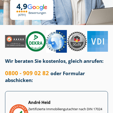
4,9
Bewertungen
4791
Wir beraten Sie kostenlos, gleich anrufen:
0800 - 909 02 82
oder Formular
abschicken:
André Heid
Zertifizierte Im­mo­bi­li­en­gut­ach­ter nach DIN 17024