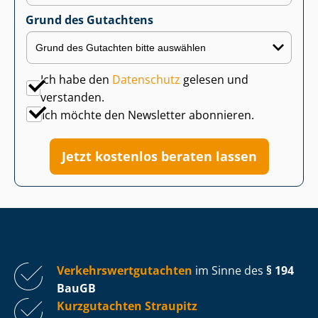
Grund des Gutachtens
Ich habe den
Datenschutz
gelesen und
verstanden.
Ich möchte den Newsletter abonnieren.
Jetzt kostenlos beraten lassen
Ver­kehrs­wert­gut­ach­ten
im Sinne des
§ 194
BauGB
Kurzgutachten Straupitz