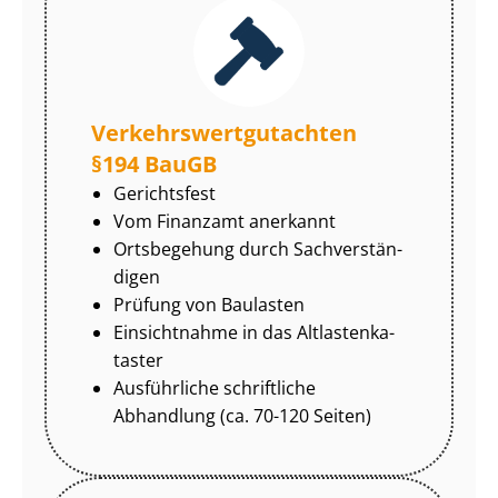
Ver­kehrs­wert­gut­ach­ten
§194 BauGB
Gerichtsfest
Vom Finanzamt anerkannt
Ortsbegehung durch Sach­ver­stän­
di­gen
Prüfung von Baulasten
Einsichtnahme in das Alt­las­ten­ka­
tas­ter
Ausführliche schriftliche
Abhandlung (ca. 70-120 Seiten)