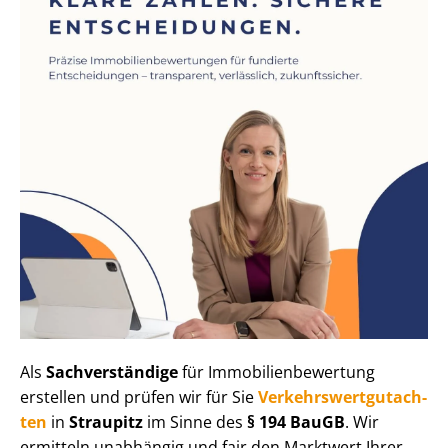
Als
Sachverständige
für Im­mo­bi­li­en­be­wer­tung
erstellen und prüfen wir für Sie
Ver­kehrs­wert­gut­ach­
ten
in
Straupitz
im Sinne des
§ 194 BauGB
. Wir
ermitteln unabhängig und fair den Marktwert Ihrer