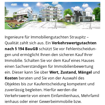
Ingenieure für Im­mo­bi­li­en­gut­ach­ten Straupitz –
Qualität zahlt sich aus. Ein
Ver­kehrs­wert­gut­ach­ten
nach § 194 BauGB
schützt Sie vor Fehl­ent­schei­dun­
gen und ermöglicht Ihnen den sicheren Kauf Ihrer
Immobilie. Schalten Sie vor dem Kauf eines Hauses
einen Sach­ver­stän­di­gen für Im­mo­bi­li­en­be­wer­tung
ein. Dieser kann Sie über
Wert, Zustand, Mängel
und
Kosten
beraten und Sie von der Auswahl des
Objektes bis zur Kauf­ent­schei­dung kompetent und
zuverlässig begleiten. Hierfür werden die
Verkehrswerte von einem Einfamilienhaus, Mehr­fa­mi­l
i­en­haus oder einer Ge­wer­be­im­mo­bi­lie bzw.