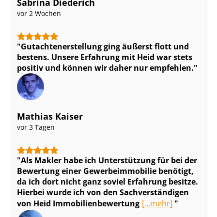
Sabrina Diederich
vor 2 Wochen
Gut­ach­ten­er­stel­lung ging äußerst flott und
bestens. Unsere Erfahrung mit Heid war stets
positiv und können wir daher nur empfehlen.
Mathias Kaiser
vor 3 Tagen
Als Makler habe ich Unterstützung für bei der
Bewertung einer Ge­wer­be­im­mo­bi­lie benötigt,
da ich dort nicht ganz soviel Erfahrung besitze.
Hierbei wurde ich von den Sach­ver­stän­di­gen
von Heid Im­mo­bi­li­en­be­wer­tung
[...mehr]