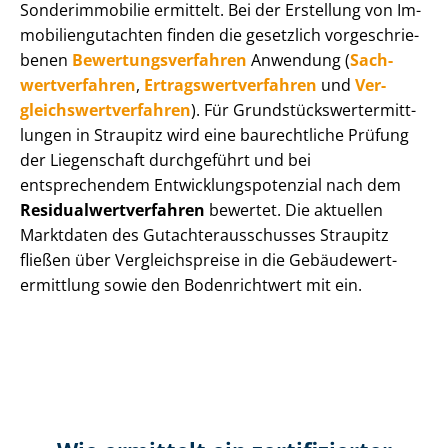
Sonderimmobilie ermittelt. Bei der Erstellung von Im­
mo­bi­li­en­gut­ach­ten finden die gesetzlich vor­ge­schrie­
be­nen
Be­wer­tungs­ver­fah­ren
Anwendung (
Sach­
wert­ver­fah­ren
,
Er­trags­wert­ver­fah­ren
und
Ver­
gleichs­wert­ver­fah­ren
). Für Grund­stücks­wert­ermitt­
lun­gen in Straupitz wird eine baurechtliche Prüfung
der Liegenschaft durchgeführt und bei
entsprechendem Ent­wick­lungs­po­ten­zi­al nach dem
Re­si­du­al­wert­ver­fah­ren
bewertet. Die aktuellen
Marktdaten des Gut­ach­ter­aus­schus­ses Straupitz
fließen über Ver­gleichs­prei­se in die Ge­bäu­de­wert­
ermitt­lung sowie den Bodenrichtwert mit ein.