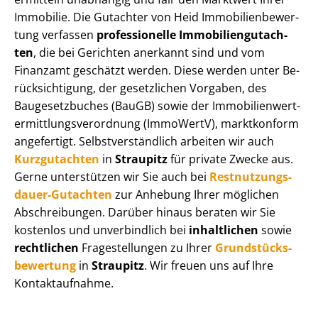
Immobilie. Die Gutachter von Heid Im­mo­bi­li­en­be­wer­
tung verfassen
professionelle Im­mo­bi­li­en­gut­ach­
ten
, die bei Gerichten anerkannt sind und vom
Finanzamt geschätzt werden. Diese werden unter Be­
rück­sich­ti­gung, der gesetzlichen Vorgaben, des
Baugesetzbuches (BauGB) sowie der Im­mo­bi­li­en­wert­
ermitt­lungs­ver­ord­nung (ImmoWertV), marktkonform
angefertigt. Selbst­ver­ständ­lich arbeiten wir auch
Kurzgutachten
in
Straupitz
für private Zwecke aus.
Gerne unterstützen wir Sie auch bei
Rest­nut­zungs­
dau­er-Gutachten
zur Anhebung Ihrer möglichen
Abschreibungen. Darüber hinaus beraten wir Sie
kostenlos und unverbindlich bei
inhaltlichen
sowie
rechtlichen
Fragestellungen zu Ihrer
Grund­stücks­
be­wer­tung
in
Straupitz
. Wir freuen uns auf Ihre
Kontaktaufnahme.