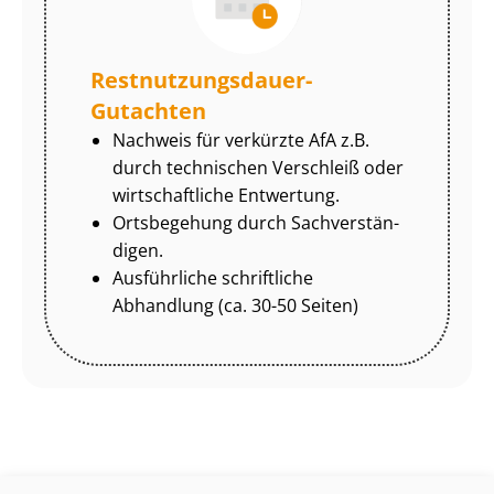
Rest­nut­zungs­dau­er-
Gutachten
Nachweis für verkürzte AfA z.B.
durch technischen Verschleiß oder
wirtschaftliche Entwertung.
Ortsbegehung durch Sach­ver­stän­
di­gen.
Ausführliche schriftliche
Abhandlung (ca. 30-50 Seiten)