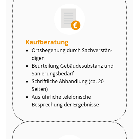
Kaufberatung
Ortsbegehung durch Sach­ver­stän­
di­gen
Beurteilung Gebäudesubstanz und
Sa­nie­rungs­be­darf
Schriftliche Abhandlung (ca. 20
Seiten)
Ausführliche telefonische
Besprechung der Ergebnisse