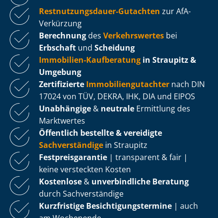
Rest­nut­zungs­dau­er-Gutachten
zur AfA-
Verkürzung
Berechnung
des
Verkehrswertes
bei
Erbschaft
und
Scheidung
Immobilien-Kaufberatung
in Straupitz &
Umgebung
Zertifizierte
Im­mo­bi­li­en­gut­ach­ter
nach DIN
17024 von TÜV, DEKRA, IHK, DIA und EIPOS
Unabhängige
&
neutrale
Ermittlung des
Marktwertes
Öffentlich bestellte & vereidigte
Sachverständige
in Straupitz
Fest­preis­ga­ran­tie
| transparent & fair |
keine versteckten Kosten
Kostenlose
&
unverbindliche Beratung
durch Sachverständige
Kurzfristige Be­sich­ti­gungs­ter­mi­ne
| auch
am Wochenende