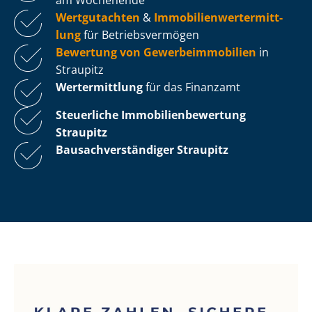
Wertgutachten
&
Im­mo­bi­li­en­wert­ermitt­
lung
für Be­triebs­ver­mö­gen
Bewertung von Ge­wer­be­im­mo­bi­li­en
in
Straupitz
Wertermittlung
für das Finanzamt
Steuerliche Im­mo­bi­li­en­be­wer­tung
Straupitz
Bau­sach­ver­stän­di­ger Straupitz