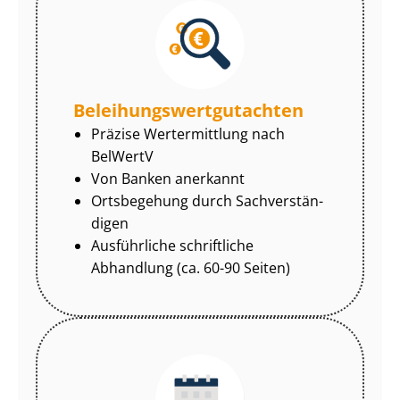
Be­lei­hungs­wert­gut­ach­ten
Präzise Wertermittlung nach
BelWertV
Von Banken anerkannt
Ortsbegehung durch Sach­ver­stän­
di­gen
Ausführliche schriftliche
Abhandlung (ca. 60-90 Seiten)